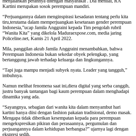
menjalankan perannya ditengah masyarakat . Dia menilai, RA
Kartini merupakan sosok perempuan mandiri.
“Perjuangannya dalam menginspirasi kesadaran tentang perlu kita
tiru,terutama dalam memperjuangkan kesetaraan gender perempuan
Indonesia,”ucap Jamila Anggraini kepada Tim pengolah rubril
“Wanita Kita” yang dikelola Maduraexpose.com, media jaring
Policeline.net, Kamis 21 April 2022.
Mila, panggilan akrab Jamila Anggraini menambahkan, bahwa
Perempuan Indonesia bukan sekedar obyek pelengkap, yang
bertanggung jawab terhadap keluarga dan lingkungannya.
“Tapi juga mampu menjadi subyek nyata. Leader yang tangguh,”
imbuhnya.
Namun melihat fenomena saat ini,diera digital yang serba canggih,
justru banyak tantangan bagi kaum perempuan dalam menghadapi
dinamika yang ada.
“Sayangnya, sebagian dari wanita kita dalam menyambut hari
kartini hanya diisi dengan fashion pakaian tradisional, demo masak.
Mengapa tidak diberikan kesempatan kepada para perempuan
mengekspresikan pikiran dan perasaannya, pergumulan dan
perjuangannya dalam kehidupan berbangsa?” ujarnya lagi dengan
ekspresi sedih.