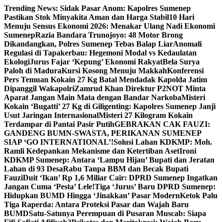
Skip
Trending News:
Sidak Pasar Anom: Kapolres Sumenep
to
Pastikan Stok Minyakita Aman dan Harga Stabil
10 Hari
content
Menuju Sensus Ekonomi 2026: Menakar Ulang Nadi Ekonomi
Sumenep
Razia Bandara Trunojoyo: 48 Motor Brong
Dikandangkan, Polres Sumenep Tebas Balap Liar
Anomali
Regulasi di Tapakerbau: Hegemoni Modal vs Kedaulatan
Ekologi
Jurus Fajar ‘Kepung’ Ekonomi Rakyat
Bela Surya
Paloh di Madura
Kursi Kosong Menuju Makkah
Konferensi
Pers Temuan Kokain 27 Kg Batal Mendadak Kapolda Jatim
Dipanggil Wakapolri
Zamrud Khan Direktur P2NOT Minta
Aparat Jangan Main Mata dengan Bandar Narkoba
Misteri
Kokain ‘Bugatti’ 27 Kg di Giligenting: Kapolres Sumenep Janji
Usut Jaringan Internasional
Misteri 27 Kilogram Kokain
Terdampar di Pantai Pasir Putih
GEBRAKAN CAK FAUZI:
GANDENG BUMN-SWASTA, PERIKANAN SUMENEP
SIAP ‘GO INTERNATIONAL’!
Solusi Lahan KDKMP: Moh.
Ramli Kedepankan Mekanisme dan Ketertiban Aset
Ironi
KDKMP Sumenep: Antara ‘Lampu Hijau’ Bupati dan Jeratan
Lahan di 93 Desa
Rabu Tanpa BBM dan Becak Bupati
Fauzi
Duit ‘Ikan’ Rp 1,6 Miliar Cair: DPRD Sumenep Ingatkan
Jangan Cuma ‘Pesta’ Lele!
Tiga ‘Jurus’ Baru DPRD Sumenep:
Hidupkan BUMD Hingga ‘Jinakkan’ Pasar Modern
Ketok Palu
Tiga Raperda: Antara Proteksi Pasar dan Wajah Baru
BUMD
Satu-Satunya Perempuan di Pusaran Muscab: Siapa