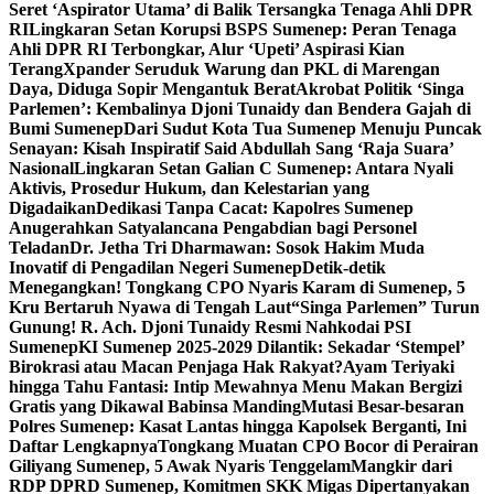
Seret ‘Aspirator Utama’ di Balik Tersangka Tenaga Ahli DPR
RI
Lingkaran Setan Korupsi BSPS Sumenep: Peran Tenaga
Ahli DPR RI Terbongkar, Alur ‘Upeti’ Aspirasi Kian
Terang
Xpander Seruduk Warung dan PKL di Marengan
Daya, Diduga Sopir Mengantuk Berat
Akrobat Politik ‘Singa
Parlemen’: Kembalinya Djoni Tunaidy dan Bendera Gajah di
Bumi Sumenep
Dari Sudut Kota Tua Sumenep Menuju Puncak
Senayan: Kisah Inspiratif Said Abdullah Sang ‘Raja Suara’
Nasional
Lingkaran Setan Galian C Sumenep: Antara Nyali
Aktivis, Prosedur Hukum, dan Kelestarian yang
Digadaikan
Dedikasi Tanpa Cacat: Kapolres Sumenep
Anugerahkan Satyalancana Pengabdian bagi Personel
Teladan
Dr. Jetha Tri Dharmawan: Sosok Hakim Muda
Inovatif di Pengadilan Negeri Sumenep
Detik-detik
Menegangkan! Tongkang CPO Nyaris Karam di Sumenep, 5
Kru Bertaruh Nyawa di Tengah Laut
“Singa Parlemen” Turun
Gunung! R. Ach. Djoni Tunaidy Resmi Nahkodai PSI
Sumenep
KI Sumenep 2025-2029 Dilantik: Sekadar ‘Stempel’
Birokrasi atau Macan Penjaga Hak Rakyat?
Ayam Teriyaki
hingga Tahu Fantasi: Intip Mewahnya Menu Makan Bergizi
Gratis yang Dikawal Babinsa Manding
Mutasi Besar-besaran
Polres Sumenep: Kasat Lantas hingga Kapolsek Berganti, Ini
Daftar Lengkapnya
Tongkang Muatan CPO Bocor di Perairan
Giliyang Sumenep, 5 Awak Nyaris Tenggelam
Mangkir dari
RDP DPRD Sumenep, Komitmen SKK Migas Dipertanyakan