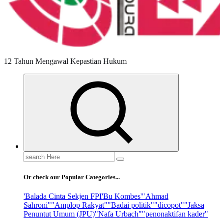
12 Tahun Mengawal Kepastian Hukum
Search
for:
Or check our Popular Categories...
'Balada Cinta Sekjen FPI
'Bu Kombes'
"Ahmad
Sahroni"
"Amplop Rakyat"
"Badai politik"
"dicopot"
"Jaksa
Penuntut Umum (JPU)
"Nafa Urbach"
"penonaktifan kader"