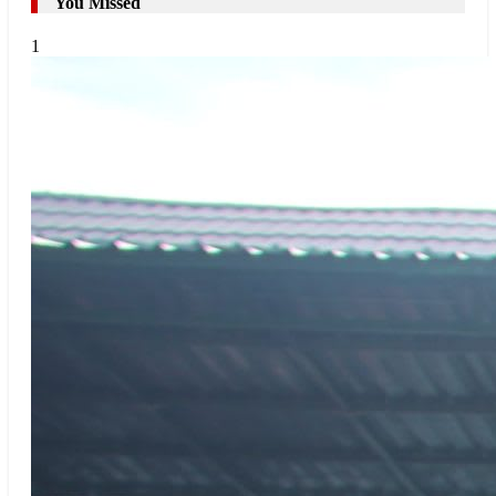
You Missed
1