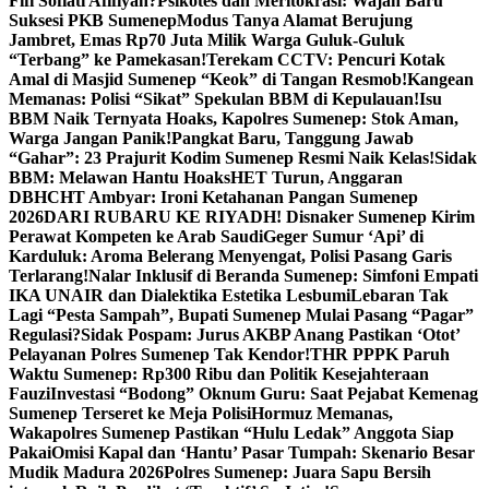
Fifi Sofiati Afifiyah?
Psikotes dan Meritokrasi: Wajah Baru
Suksesi PKB Sumenep
Modus Tanya Alamat Berujung
Jambret, Emas Rp70 Juta Milik Warga Guluk-Guluk
“Terbang” ke Pamekasan!
Terekam CCTV: Pencuri Kotak
Amal di Masjid Sumenep “Keok” di Tangan Resmob!
Kangean
Memanas: Polisi “Sikat” Spekulan BBM di Kepulauan!
Isu
BBM Naik Ternyata Hoaks, Kapolres Sumenep: Stok Aman,
Warga Jangan Panik!
Pangkat Baru, Tanggung Jawab
“Gahar”: 23 Prajurit Kodim Sumenep Resmi Naik Kelas!
Sidak
BBM: Melawan Hantu Hoaks
HET Turun, Anggaran
DBHCHT Ambyar: Ironi Ketahanan Pangan Sumenep
2026
DARI RUBARU KE RIYADH! Disnaker Sumenep Kirim
Perawat Kompeten ke Arab Saudi
Geger Sumur ‘Api’ di
Karduluk: Aroma Belerang Menyengat, Polisi Pasang Garis
Terlarang!
Nalar Inklusif di Beranda Sumenep: Simfoni Empati
IKA UNAIR dan Dialektika Estetika Lesbumi
Lebaran Tak
Lagi “Pesta Sampah”, Bupati Sumenep Mulai Pasang “Pagar”
Regulasi?
Sidak Pospam: Jurus AKBP Anang Pastikan ‘Otot’
Pelayanan Polres Sumenep Tak Kendor!
THR PPPK Paruh
Waktu Sumenep: Rp300 Ribu dan Politik Kesejahteraan
Fauzi
Investasi “Bodong” Oknum Guru: Saat Pejabat Kemenag
Sumenep Terseret ke Meja Polisi
Hormuz Memanas,
Wakapolres Sumenep Pastikan “Hulu Ledak” Anggota Siap
Pakai
Omisi Kapal dan ‘Hantu’ Pasar Tumpah: Skenario Besar
Mudik Madura 2026
Polres Sumenep: Juara Sapu Bersih