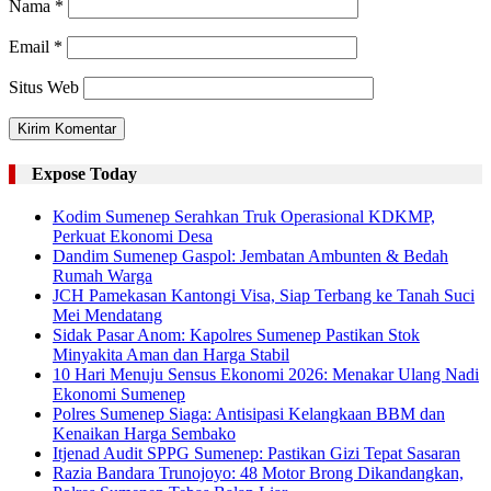
Nama
*
Email
*
Situs Web
Expose Today
Kodim Sumenep Serahkan Truk Operasional KDKMP,
Perkuat Ekonomi Desa
Dandim Sumenep Gaspol: Jembatan Ambunten & Bedah
Rumah Warga
JCH Pamekasan Kantongi Visa, Siap Terbang ke Tanah Suci
Mei Mendatang
Sidak Pasar Anom: Kapolres Sumenep Pastikan Stok
Minyakita Aman dan Harga Stabil
10 Hari Menuju Sensus Ekonomi 2026: Menakar Ulang Nadi
Ekonomi Sumenep
Polres Sumenep Siaga: Antisipasi Kelangkaan BBM dan
Kenaikan Harga Sembako
Itjenad Audit SPPG Sumenep: Pastikan Gizi Tepat Sasaran
Razia Bandara Trunojoyo: 48 Motor Brong Dikandangkan,