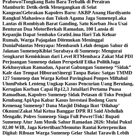
Prabowo!
Tongkang Batu Bara Terbalik di Perairan
Mamburit: Detik-detik Menegangkan di Selat
Kangean!
Gebrakan Kapolres Baru: AKBP Anang Hardiyanto
Rangkul Mahasiswa dan Tokoh Agama Jaga Sumenep
Laka
Lantas di Rombiyah Barat Ganding, Satu Korban Jiwa Usai
Benturan Dua Motor
Berkah Ramadan, 100 Lansia di
Kepanjin Dapat Sembako Gratis
Lima Hari Tak Keluar
Rumah, Warga Pajagalan Ditemukan Meninggal
Dunia
Polantas Menyapa: Membasuh Lelah dengan Sahur di
Jalanan Sumenep
Kiblat Surabaya di Sumenep: Mengurai
Sengkarut Kemiskinan dari Level RT
Membaca Zakat Mal PDI
Perjuangan Sumenep dalam Perspektif Etika Politik
Jaga
Kekhusyukan Ramadan, Aparat Gabungan Sumenep “Sidak”
Kafe dan Tempat Hiburan
Sinergi Tanpa Batas: Satgas TMMD
127 Sumenep dan Warga Kebut Pavingisasi Ponpes Miftahul
Ulum
Polsek Lenteng Ungkap Kasus Pencurian Uang Berulang,
Kerugian Korban Capai Rp12,3 Juta
Hari Pertama Puasa
Ramadhan, Kapolres Sumenep Sidak Petasan di Toko Penjual
Kembang Api
Apa Kabar Kasus Investasi Bodong Guru
Kemenag Sumenep? Dana Masjid Diduga Ikut ‘Dilahap’
Oknum!
Zakat Mal Ketua Banggar DPR RI Said Abdullah
Mengalir, Polres Sumenep Siaga Full Power!
Tok! Bupati
Sumenep Atur Jam Musik Sahur Ramadan 2026: Mulai Pukul
02.00 WIB, Jaga Ketertiban!
Memutus Rantai Keterpencilan
Digital: Ribuan Warga Sumenep Gelar Shalat Tarawih Lebih