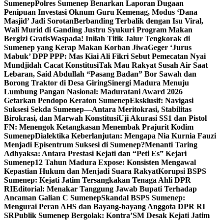
Sumenep
Polres Sumenep Benarkan Laporan Dugaan
Penipuan Investasi Oknum Guru Kemenag, Modus ‘Dana
Masjid’ Jadi Sorotan
Berbanding Terbalik dengan Isu Viral,
Wali Murid di Ganding Justru Syukuri Program Makan
Bergizi Gratis
Waspada! Inilah Titik Jalur Tengkorak di
Sumenep yang Kerap Makan Korban Jiwa
Geger ‘Jurus
Mabuk’ DPP PPP: Mas Kiai Ali Fikri Sebut Pemecatan Nyai
Mundjidah Cacat Konstitusi
Tak Mau Rakyat Susah Air Saat
Lebaran, Said Abdullah “Pasang Badan” Bor Sawah dan
Borong Traktor di Desa Giring
Sinergi Madura Menuju
Lumbung Pangan Nasional: Maduratani Award 2026
Getarkan Pendopo Keraton Sumenep
Eksklusif: Navigasi
Suksesi Sekda Sumenep—Antara Meritokrasi, Stabilitas
Birokrasi, dan Marwah Konstitusi
Uji Akurasi SS1 dan Pistol
FN: Menengok Ketangkasan Menembak Prajurit Kodim
Sumenep
Dialektika Keberlanjutan: Mengapa Nia Kurnia Fauzi
Menjadi Episentrum Suksesi di Sumenep?
Menanti Taring
Adhyaksa: Antara Prestasi Kejati dan “Peti Es” Kejari
Sumenep
12 Tahun Madura Expose: Konsisten Mengawal
Kepastian Hukum dan Menjadi Suara Rakyat
Korupsi BSPS
Sumenep: Kejati Jatim Tersangkakan Tenaga Ahli DPR
RI
Editorial: Menakar Tanggung Jawab Bupati Terhadap
Ancaman Galian C Sumenep
Skandal BSPS Sumenep:
Mengurai Peran AHS dan Bayang-bayang Anggota DPR RI
SR
Publik Sumenep Bergolak: Kontra’SM Desak Kejati Jatim