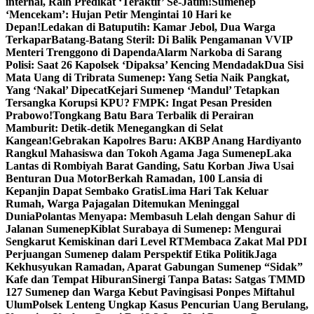
internal, Raih Predikat ‘Teraktif’ Se-Jatim!
Sumenep
‘Mencekam’: Hujan Petir Mengintai 10 Hari ke
Depan!
Ledakan di Batuputih: Kamar Jebol, Dua Warga
Terkapar
Batang-Batang Steril: Di Balik Pengamanan VVIP
Menteri Trenggono di Dapenda
Alarm Narkoba di Sarang
Polisi: Saat 26 Kapolsek ‘Dipaksa’ Kencing Mendadak
Dua Sisi
Mata Uang di Tribrata Sumenep: Yang Setia Naik Pangkat,
Yang ‘Nakal’ Dipecat
Kejari Sumenep ‘Mandul’ Tetapkan
Tersangka Korupsi KPU? FMPK: Ingat Pesan Presiden
Prabowo!
Tongkang Batu Bara Terbalik di Perairan
Mamburit: Detik-detik Menegangkan di Selat
Kangean!
Gebrakan Kapolres Baru: AKBP Anang Hardiyanto
Rangkul Mahasiswa dan Tokoh Agama Jaga Sumenep
Laka
Lantas di Rombiyah Barat Ganding, Satu Korban Jiwa Usai
Benturan Dua Motor
Berkah Ramadan, 100 Lansia di
Kepanjin Dapat Sembako Gratis
Lima Hari Tak Keluar
Rumah, Warga Pajagalan Ditemukan Meninggal
Dunia
Polantas Menyapa: Membasuh Lelah dengan Sahur di
Jalanan Sumenep
Kiblat Surabaya di Sumenep: Mengurai
Sengkarut Kemiskinan dari Level RT
Membaca Zakat Mal PDI
Perjuangan Sumenep dalam Perspektif Etika Politik
Jaga
Kekhusyukan Ramadan, Aparat Gabungan Sumenep “Sidak”
Kafe dan Tempat Hiburan
Sinergi Tanpa Batas: Satgas TMMD
127 Sumenep dan Warga Kebut Pavingisasi Ponpes Miftahul
Ulum
Polsek Lenteng Ungkap Kasus Pencurian Uang Berulang,