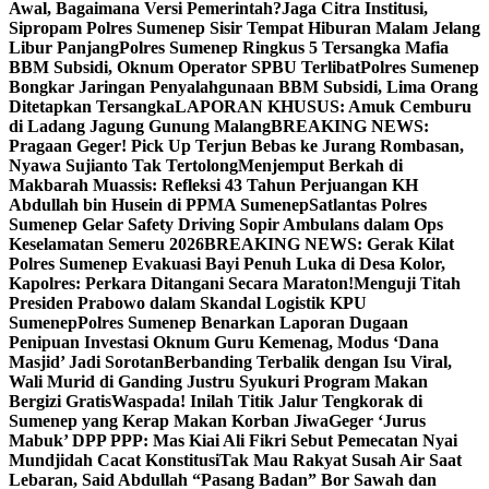
Awal, Bagaimana Versi Pemerintah?
Jaga Citra Institusi,
Sipropam Polres Sumenep Sisir Tempat Hiburan Malam Jelang
Libur Panjang
Polres Sumenep Ringkus 5 Tersangka Mafia
BBM Subsidi, Oknum Operator SPBU Terlibat
Polres Sumenep
Bongkar Jaringan Penyalahgunaan BBM Subsidi, Lima Orang
Ditetapkan Tersangka
LAPORAN KHUSUS: Amuk Cemburu
di Ladang Jagung Gunung Malang
BREAKING NEWS:
Pragaan Geger! Pick Up Terjun Bebas ke Jurang Rombasan,
Nyawa Sujianto Tak Tertolong
Menjemput Berkah di
Makbarah Muassis: Refleksi 43 Tahun Perjuangan KH
Abdullah bin Husein di PPMA Sumenep
Satlantas Polres
Sumenep Gelar Safety Driving Sopir Ambulans dalam Ops
Keselamatan Semeru 2026
BREAKING NEWS: Gerak Kilat
Polres Sumenep Evakuasi Bayi Penuh Luka di Desa Kolor,
Kapolres: Perkara Ditangani Secara Maraton!
Menguji Titah
Presiden Prabowo dalam Skandal Logistik KPU
Sumenep
Polres Sumenep Benarkan Laporan Dugaan
Penipuan Investasi Oknum Guru Kemenag, Modus ‘Dana
Masjid’ Jadi Sorotan
Berbanding Terbalik dengan Isu Viral,
Wali Murid di Ganding Justru Syukuri Program Makan
Bergizi Gratis
Waspada! Inilah Titik Jalur Tengkorak di
Sumenep yang Kerap Makan Korban Jiwa
Geger ‘Jurus
Mabuk’ DPP PPP: Mas Kiai Ali Fikri Sebut Pemecatan Nyai
Mundjidah Cacat Konstitusi
Tak Mau Rakyat Susah Air Saat
Lebaran, Said Abdullah “Pasang Badan” Bor Sawah dan