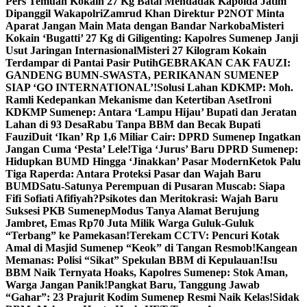
Pers Temuan Kokain 27 Kg Batal Mendadak Kapolda Jatim
Dipanggil Wakapolri
Zamrud Khan Direktur P2NOT Minta
Aparat Jangan Main Mata dengan Bandar Narkoba
Misteri
Kokain ‘Bugatti’ 27 Kg di Giligenting: Kapolres Sumenep Janji
Usut Jaringan Internasional
Misteri 27 Kilogram Kokain
Terdampar di Pantai Pasir Putih
GEBRAKAN CAK FAUZI:
GANDENG BUMN-SWASTA, PERIKANAN SUMENEP
SIAP ‘GO INTERNATIONAL’!
Solusi Lahan KDKMP: Moh.
Ramli Kedepankan Mekanisme dan Ketertiban Aset
Ironi
KDKMP Sumenep: Antara ‘Lampu Hijau’ Bupati dan Jeratan
Lahan di 93 Desa
Rabu Tanpa BBM dan Becak Bupati
Fauzi
Duit ‘Ikan’ Rp 1,6 Miliar Cair: DPRD Sumenep Ingatkan
Jangan Cuma ‘Pesta’ Lele!
Tiga ‘Jurus’ Baru DPRD Sumenep:
Hidupkan BUMD Hingga ‘Jinakkan’ Pasar Modern
Ketok Palu
Tiga Raperda: Antara Proteksi Pasar dan Wajah Baru
BUMD
Satu-Satunya Perempuan di Pusaran Muscab: Siapa
Fifi Sofiati Afifiyah?
Psikotes dan Meritokrasi: Wajah Baru
Suksesi PKB Sumenep
Modus Tanya Alamat Berujung
Jambret, Emas Rp70 Juta Milik Warga Guluk-Guluk
“Terbang” ke Pamekasan!
Terekam CCTV: Pencuri Kotak
Amal di Masjid Sumenep “Keok” di Tangan Resmob!
Kangean
Memanas: Polisi “Sikat” Spekulan BBM di Kepulauan!
Isu
BBM Naik Ternyata Hoaks, Kapolres Sumenep: Stok Aman,
Warga Jangan Panik!
Pangkat Baru, Tanggung Jawab
“Gahar”: 23 Prajurit Kodim Sumenep Resmi Naik Kelas!
Sidak