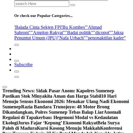
Search
for:
Or check our Popular Categories...
'Balada Cinta Sekjen FPI
'Bu Kombes'
"Ahmad
Sahroni"
"Amplop Rakyat"
"Badai politik"
"dicopot"
"Jaksa
Penuntut Umum (JPU)
"Nafa Urbach"
"penonaktifan kader"
Subscribe
Trending News:
Sidak Pasar Anom: Kapolres Sumenep
Pastikan Stok Minyakita Aman dan Harga Stabil
10 Hari
Menuju Sensus Ekonomi 2026: Menakar Ulang Nadi Ekonomi
Sumenep
Razia Bandara Trunojoyo: 48 Motor Brong
Dikandangkan, Polres Sumenep Tebas Balap Liar
Anomali
Regulasi di Tapakerbau: Hegemoni Modal vs Kedaulatan
Ekologi
Jurus Fajar ‘Kepung’ Ekonomi Rakyat
Bela Surya
Paloh di Madura
Kursi Kosong Menuju Makkah
Konferensi