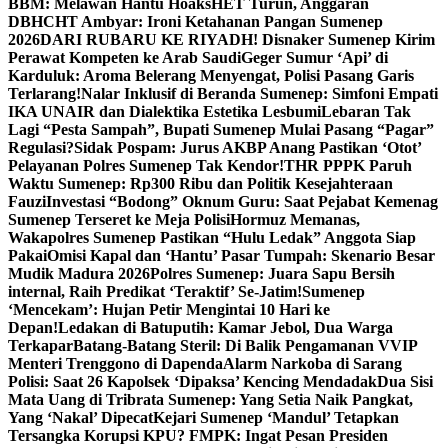
BBM: Melawan Hantu Hoaks
HET Turun, Anggaran
DBHCHT Ambyar: Ironi Ketahanan Pangan Sumenep
2026
DARI RUBARU KE RIYADH! Disnaker Sumenep Kirim
Perawat Kompeten ke Arab Saudi
Geger Sumur ‘Api’ di
Karduluk: Aroma Belerang Menyengat, Polisi Pasang Garis
Terlarang!
Nalar Inklusif di Beranda Sumenep: Simfoni Empati
IKA UNAIR dan Dialektika Estetika Lesbumi
Lebaran Tak
Lagi “Pesta Sampah”, Bupati Sumenep Mulai Pasang “Pagar”
Regulasi?
Sidak Pospam: Jurus AKBP Anang Pastikan ‘Otot’
Pelayanan Polres Sumenep Tak Kendor!
THR PPPK Paruh
Waktu Sumenep: Rp300 Ribu dan Politik Kesejahteraan
Fauzi
Investasi “Bodong” Oknum Guru: Saat Pejabat Kemenag
Sumenep Terseret ke Meja Polisi
Hormuz Memanas,
Wakapolres Sumenep Pastikan “Hulu Ledak” Anggota Siap
Pakai
Omisi Kapal dan ‘Hantu’ Pasar Tumpah: Skenario Besar
Mudik Madura 2026
Polres Sumenep: Juara Sapu Bersih
internal, Raih Predikat ‘Teraktif’ Se-Jatim!
Sumenep
‘Mencekam’: Hujan Petir Mengintai 10 Hari ke
Depan!
Ledakan di Batuputih: Kamar Jebol, Dua Warga
Terkapar
Batang-Batang Steril: Di Balik Pengamanan VVIP
Menteri Trenggono di Dapenda
Alarm Narkoba di Sarang
Polisi: Saat 26 Kapolsek ‘Dipaksa’ Kencing Mendadak
Dua Sisi
Mata Uang di Tribrata Sumenep: Yang Setia Naik Pangkat,
Yang ‘Nakal’ Dipecat
Kejari Sumenep ‘Mandul’ Tetapkan
Tersangka Korupsi KPU? FMPK: Ingat Pesan Presiden