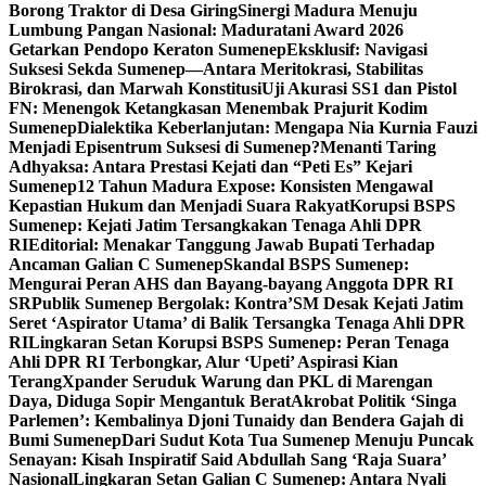
Borong Traktor di Desa Giring
Sinergi Madura Menuju
Lumbung Pangan Nasional: Maduratani Award 2026
Getarkan Pendopo Keraton Sumenep
Eksklusif: Navigasi
Suksesi Sekda Sumenep—Antara Meritokrasi, Stabilitas
Birokrasi, dan Marwah Konstitusi
Uji Akurasi SS1 dan Pistol
FN: Menengok Ketangkasan Menembak Prajurit Kodim
Sumenep
Dialektika Keberlanjutan: Mengapa Nia Kurnia Fauzi
Menjadi Episentrum Suksesi di Sumenep?
Menanti Taring
Adhyaksa: Antara Prestasi Kejati dan “Peti Es” Kejari
Sumenep
12 Tahun Madura Expose: Konsisten Mengawal
Kepastian Hukum dan Menjadi Suara Rakyat
Korupsi BSPS
Sumenep: Kejati Jatim Tersangkakan Tenaga Ahli DPR
RI
Editorial: Menakar Tanggung Jawab Bupati Terhadap
Ancaman Galian C Sumenep
Skandal BSPS Sumenep:
Mengurai Peran AHS dan Bayang-bayang Anggota DPR RI
SR
Publik Sumenep Bergolak: Kontra’SM Desak Kejati Jatim
Seret ‘Aspirator Utama’ di Balik Tersangka Tenaga Ahli DPR
RI
Lingkaran Setan Korupsi BSPS Sumenep: Peran Tenaga
Ahli DPR RI Terbongkar, Alur ‘Upeti’ Aspirasi Kian
Terang
Xpander Seruduk Warung dan PKL di Marengan
Daya, Diduga Sopir Mengantuk Berat
Akrobat Politik ‘Singa
Parlemen’: Kembalinya Djoni Tunaidy dan Bendera Gajah di
Bumi Sumenep
Dari Sudut Kota Tua Sumenep Menuju Puncak
Senayan: Kisah Inspiratif Said Abdullah Sang ‘Raja Suara’
Nasional
Lingkaran Setan Galian C Sumenep: Antara Nyali