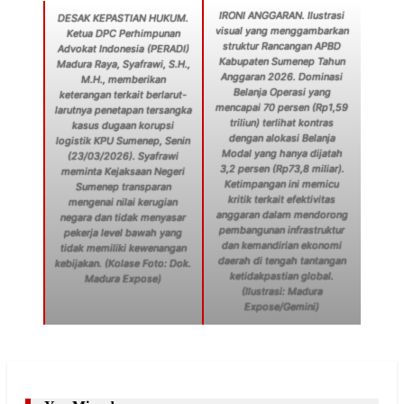
IRONI ANGGARAN. Ilustrasi
DESAK KEPASTIAN HUKUM.
visual yang menggambarkan
Ketua DPC Perhimpunan
struktur Rancangan APBD
Advokat Indonesia (PERADI)
Kabupaten Sumenep Tahun
Madura Raya, Syafrawi, S.H.,
Anggaran 2026. Dominasi
M.H., memberikan
Belanja Operasi yang
keterangan terkait berlarut-
mencapai 70 persen (Rp1,59
larutnya penetapan tersangka
triliun) terlihat kontras
kasus dugaan korupsi
dengan alokasi Belanja
logistik KPU Sumenep, Senin
Modal yang hanya dijatah
(23/03/2026). Syafrawi
3,2 persen (Rp73,8 miliar).
meminta Kejaksaan Negeri
Ketimpangan ini memicu
Sumenep transparan
kritik terkait efektivitas
mengenai nilai kerugian
anggaran dalam mendorong
negara dan tidak menyasar
pembangunan infrastruktur
pekerja level bawah yang
dan kemandirian ekonomi
tidak memiliki kewenangan
daerah di tengah tantangan
kebijakan. (Kolase Foto: Dok.
ketidakpastian global.
Madura Expose)
(Ilustrasi: Madura
Expose/Gemini)