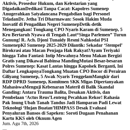
Aktivis, Prosedur Hukum, dan Kelestarian yang
Digadaikan
Dedikasi Tanpa Cacat: Kapolres Sumenep
Anugerahkan Satyalancana Pengabdian bagi Personel
Teladan
Dr. Jetha Tri Dharmawan: Sosok Hakim Muda
Inovatif di Pengadilan Negeri Sumenep
Detik-detik
Menegangkan! Tongkang CPO Nyaris Karam di Sumenep, 5
Kru Bertaruh Nyawa di Tengah Laut
“Singa Parlemen” Turun
Gunung! R. Ach. Djoni Tunaidy Resmi Nahkodai PSI
Sumenep
KI Sumenep 2025-2029 Dilantik: Sekadar ‘Stempel’
Birokrasi atau Macan Penjaga Hak Rakyat?
Ayam Teriyaki
hingga Tahu Fantasi: Intip Mewahnya Menu Makan Bergizi
Gratis yang Dikawal Babinsa Manding
Mutasi Besar-besaran
Polres Sumenep: Kasat Lantas hingga Kapolsek Berganti, Ini
Daftar Lengkapnya
Tongkang Muatan CPO Bocor di Perairan
Giliyang Sumenep, 5 Awak Nyaris Tenggelam
Mangkir dari
RDP DPRD Sumenep, Komitmen SKK Migas Dipertanyakan
Mahasiswa
Menguji Kebenaran Materil di Balik Skandal
Ganding: Antara Trauma Balita, Desakan Aktivis, dan
Pembelaan ‘Actus Reus’
Lenteng Pecahkan Rekor! Rahasia
Pak Inung Ubah Tanah Tandus Jadi Hamparan Padi Lewat
Teknologi ‘Hujan Buatan’
HIMPASS Desak Evaluasi
Penyaluran Bansos di Sapeken: Soroti Dugaan Penahanan
Kartu KKS oleh Oknum Agen
Jum. Agu 7th, 2026