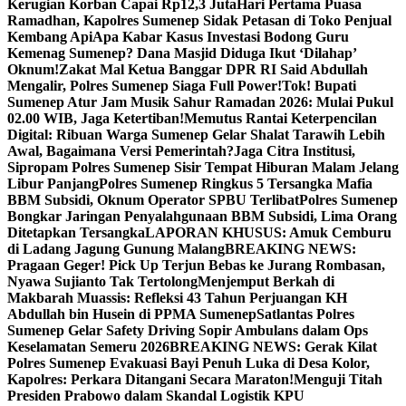
Kerugian Korban Capai Rp12,3 Juta
Hari Pertama Puasa
Ramadhan, Kapolres Sumenep Sidak Petasan di Toko Penjual
Kembang Api
Apa Kabar Kasus Investasi Bodong Guru
Kemenag Sumenep? Dana Masjid Diduga Ikut ‘Dilahap’
Oknum!
Zakat Mal Ketua Banggar DPR RI Said Abdullah
Mengalir, Polres Sumenep Siaga Full Power!
Tok! Bupati
Sumenep Atur Jam Musik Sahur Ramadan 2026: Mulai Pukul
02.00 WIB, Jaga Ketertiban!
Memutus Rantai Keterpencilan
Digital: Ribuan Warga Sumenep Gelar Shalat Tarawih Lebih
Awal, Bagaimana Versi Pemerintah?
Jaga Citra Institusi,
Sipropam Polres Sumenep Sisir Tempat Hiburan Malam Jelang
Libur Panjang
Polres Sumenep Ringkus 5 Tersangka Mafia
BBM Subsidi, Oknum Operator SPBU Terlibat
Polres Sumenep
Bongkar Jaringan Penyalahgunaan BBM Subsidi, Lima Orang
Ditetapkan Tersangka
LAPORAN KHUSUS: Amuk Cemburu
di Ladang Jagung Gunung Malang
BREAKING NEWS:
Pragaan Geger! Pick Up Terjun Bebas ke Jurang Rombasan,
Nyawa Sujianto Tak Tertolong
Menjemput Berkah di
Makbarah Muassis: Refleksi 43 Tahun Perjuangan KH
Abdullah bin Husein di PPMA Sumenep
Satlantas Polres
Sumenep Gelar Safety Driving Sopir Ambulans dalam Ops
Keselamatan Semeru 2026
BREAKING NEWS: Gerak Kilat
Polres Sumenep Evakuasi Bayi Penuh Luka di Desa Kolor,
Kapolres: Perkara Ditangani Secara Maraton!
Menguji Titah
Presiden Prabowo dalam Skandal Logistik KPU