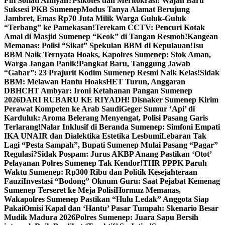
Fifi Sofiati Afifiyah?
Psikotes dan Meritokrasi: Wajah Baru
Suksesi PKB Sumenep
Modus Tanya Alamat Berujung
Jambret, Emas Rp70 Juta Milik Warga Guluk-Guluk
“Terbang” ke Pamekasan!
Terekam CCTV: Pencuri Kotak
Amal di Masjid Sumenep “Keok” di Tangan Resmob!
Kangean
Memanas: Polisi “Sikat” Spekulan BBM di Kepulauan!
Isu
BBM Naik Ternyata Hoaks, Kapolres Sumenep: Stok Aman,
Warga Jangan Panik!
Pangkat Baru, Tanggung Jawab
“Gahar”: 23 Prajurit Kodim Sumenep Resmi Naik Kelas!
Sidak
BBM: Melawan Hantu Hoaks
HET Turun, Anggaran
DBHCHT Ambyar: Ironi Ketahanan Pangan Sumenep
2026
DARI RUBARU KE RIYADH! Disnaker Sumenep Kirim
Perawat Kompeten ke Arab Saudi
Geger Sumur ‘Api’ di
Karduluk: Aroma Belerang Menyengat, Polisi Pasang Garis
Terlarang!
Nalar Inklusif di Beranda Sumenep: Simfoni Empati
IKA UNAIR dan Dialektika Estetika Lesbumi
Lebaran Tak
Lagi “Pesta Sampah”, Bupati Sumenep Mulai Pasang “Pagar”
Regulasi?
Sidak Pospam: Jurus AKBP Anang Pastikan ‘Otot’
Pelayanan Polres Sumenep Tak Kendor!
THR PPPK Paruh
Waktu Sumenep: Rp300 Ribu dan Politik Kesejahteraan
Fauzi
Investasi “Bodong” Oknum Guru: Saat Pejabat Kemenag
Sumenep Terseret ke Meja Polisi
Hormuz Memanas,
Wakapolres Sumenep Pastikan “Hulu Ledak” Anggota Siap
Pakai
Omisi Kapal dan ‘Hantu’ Pasar Tumpah: Skenario Besar
Mudik Madura 2026
Polres Sumenep: Juara Sapu Bersih