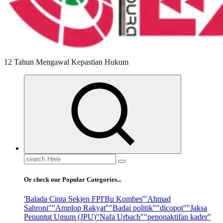
12 Tahun Mengawal Kepastian Hukum
Search
for:
Or check our Popular Categories...
'Balada Cinta Sekjen FPI
'Bu Kombes'
"Ahmad
Sahroni"
"Amplop Rakyat"
"Badai politik"
"dicopot"
"Jaksa
Penuntut Umum (JPU)
"Nafa Urbach"
"penonaktifan kader"