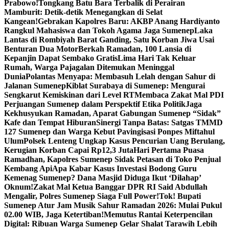
Prabowo!
Tongkang Batu Bara Terbalik di Perairan
Mamburit: Detik-detik Menegangkan di Selat
Kangean!
Gebrakan Kapolres Baru: AKBP Anang Hardiyanto
Rangkul Mahasiswa dan Tokoh Agama Jaga Sumenep
Laka
Lantas di Rombiyah Barat Ganding, Satu Korban Jiwa Usai
Benturan Dua Motor
Berkah Ramadan, 100 Lansia di
Kepanjin Dapat Sembako Gratis
Lima Hari Tak Keluar
Rumah, Warga Pajagalan Ditemukan Meninggal
Dunia
Polantas Menyapa: Membasuh Lelah dengan Sahur di
Jalanan Sumenep
Kiblat Surabaya di Sumenep: Mengurai
Sengkarut Kemiskinan dari Level RT
Membaca Zakat Mal PDI
Perjuangan Sumenep dalam Perspektif Etika Politik
Jaga
Kekhusyukan Ramadan, Aparat Gabungan Sumenep “Sidak”
Kafe dan Tempat Hiburan
Sinergi Tanpa Batas: Satgas TMMD
127 Sumenep dan Warga Kebut Pavingisasi Ponpes Miftahul
Ulum
Polsek Lenteng Ungkap Kasus Pencurian Uang Berulang,
Kerugian Korban Capai Rp12,3 Juta
Hari Pertama Puasa
Ramadhan, Kapolres Sumenep Sidak Petasan di Toko Penjual
Kembang Api
Apa Kabar Kasus Investasi Bodong Guru
Kemenag Sumenep? Dana Masjid Diduga Ikut ‘Dilahap’
Oknum!
Zakat Mal Ketua Banggar DPR RI Said Abdullah
Mengalir, Polres Sumenep Siaga Full Power!
Tok! Bupati
Sumenep Atur Jam Musik Sahur Ramadan 2026: Mulai Pukul
02.00 WIB, Jaga Ketertiban!
Memutus Rantai Keterpencilan
Digital: Ribuan Warga Sumenep Gelar Shalat Tarawih Lebih