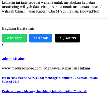
kegiatan ini juga sebagai wahana untuk melakukan kegiatan
monitoring wilayah dan sebagai sarana untuk memantau situasi di
wilayah binaan,” ujar Kapten Cba M Yuli Irawan. (sbr/yud/fer)
Bagikan Berita Ini:
WhatsApp
Facebook
X (Twitter)
administrator
www.maduraexpose.com | Mengawal Kepastian Hukum
Navigasi
Isu Bernas, Pakde Karwo Jadi Mendagri Gantikan T. Kumolo Dalam
Suksesi 2019
pos
Prabowo-Sandi Menang, Ini Hitung-hitungan Adhie Massardi