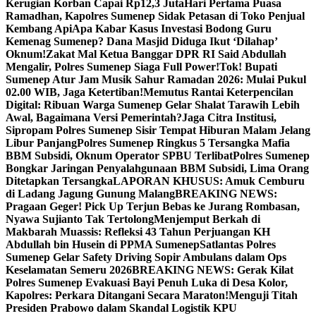
Kerugian Korban Capai Rp12,3 Juta
Hari Pertama Puasa
Ramadhan, Kapolres Sumenep Sidak Petasan di Toko Penjual
Kembang Api
Apa Kabar Kasus Investasi Bodong Guru
Kemenag Sumenep? Dana Masjid Diduga Ikut ‘Dilahap’
Oknum!
Zakat Mal Ketua Banggar DPR RI Said Abdullah
Mengalir, Polres Sumenep Siaga Full Power!
Tok! Bupati
Sumenep Atur Jam Musik Sahur Ramadan 2026: Mulai Pukul
02.00 WIB, Jaga Ketertiban!
Memutus Rantai Keterpencilan
Digital: Ribuan Warga Sumenep Gelar Shalat Tarawih Lebih
Awal, Bagaimana Versi Pemerintah?
Jaga Citra Institusi,
Sipropam Polres Sumenep Sisir Tempat Hiburan Malam Jelang
Libur Panjang
Polres Sumenep Ringkus 5 Tersangka Mafia
BBM Subsidi, Oknum Operator SPBU Terlibat
Polres Sumenep
Bongkar Jaringan Penyalahgunaan BBM Subsidi, Lima Orang
Ditetapkan Tersangka
LAPORAN KHUSUS: Amuk Cemburu
di Ladang Jagung Gunung Malang
BREAKING NEWS:
Pragaan Geger! Pick Up Terjun Bebas ke Jurang Rombasan,
Nyawa Sujianto Tak Tertolong
Menjemput Berkah di
Makbarah Muassis: Refleksi 43 Tahun Perjuangan KH
Abdullah bin Husein di PPMA Sumenep
Satlantas Polres
Sumenep Gelar Safety Driving Sopir Ambulans dalam Ops
Keselamatan Semeru 2026
BREAKING NEWS: Gerak Kilat
Polres Sumenep Evakuasi Bayi Penuh Luka di Desa Kolor,
Kapolres: Perkara Ditangani Secara Maraton!
Menguji Titah
Presiden Prabowo dalam Skandal Logistik KPU