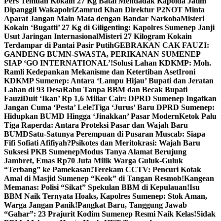
Pers Temuan Kokain 27 Kg Batal Mendadak Kapolda Jatim
Dipanggil Wakapolri
Zamrud Khan Direktur P2NOT Minta
Aparat Jangan Main Mata dengan Bandar Narkoba
Misteri
Kokain ‘Bugatti’ 27 Kg di Giligenting: Kapolres Sumenep Janji
Usut Jaringan Internasional
Misteri 27 Kilogram Kokain
Terdampar di Pantai Pasir Putih
GEBRAKAN CAK FAUZI:
GANDENG BUMN-SWASTA, PERIKANAN SUMENEP
SIAP ‘GO INTERNATIONAL’!
Solusi Lahan KDKMP: Moh.
Ramli Kedepankan Mekanisme dan Ketertiban Aset
Ironi
KDKMP Sumenep: Antara ‘Lampu Hijau’ Bupati dan Jeratan
Lahan di 93 Desa
Rabu Tanpa BBM dan Becak Bupati
Fauzi
Duit ‘Ikan’ Rp 1,6 Miliar Cair: DPRD Sumenep Ingatkan
Jangan Cuma ‘Pesta’ Lele!
Tiga ‘Jurus’ Baru DPRD Sumenep:
Hidupkan BUMD Hingga ‘Jinakkan’ Pasar Modern
Ketok Palu
Tiga Raperda: Antara Proteksi Pasar dan Wajah Baru
BUMD
Satu-Satunya Perempuan di Pusaran Muscab: Siapa
Fifi Sofiati Afifiyah?
Psikotes dan Meritokrasi: Wajah Baru
Suksesi PKB Sumenep
Modus Tanya Alamat Berujung
Jambret, Emas Rp70 Juta Milik Warga Guluk-Guluk
“Terbang” ke Pamekasan!
Terekam CCTV: Pencuri Kotak
Amal di Masjid Sumenep “Keok” di Tangan Resmob!
Kangean
Memanas: Polisi “Sikat” Spekulan BBM di Kepulauan!
Isu
BBM Naik Ternyata Hoaks, Kapolres Sumenep: Stok Aman,
Warga Jangan Panik!
Pangkat Baru, Tanggung Jawab
“Gahar”: 23 Prajurit Kodim Sumenep Resmi Naik Kelas!
Sidak