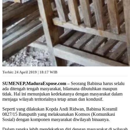
Terbit: 24 April 2019 | 18:17 WIB
SUMENEP,MaduraExpose.com –
Seorang Babinsa harus selalu
ada ditengah tengah masyarakat, bilamana dibutuhkan maupun
tidak. Hal ini menunjukan kedekatanya dengan masyarakat dalam
menjaga wilayah teritorialnya tetap aman dan kondusif.
Seperti yang dilakukan Kopda Andi Ridwan, Babinsa Koramil
0827/15 Batuputih yang melaksanakan Komsos (Komunikasi
Sosial) dengan komponen masyarakat diwilayah binaanya.
Dalam rangka lebih mendekatkan diri dengan masyarakat di wilayah