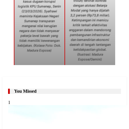
triliun) terlihat kontras
kasus dugaan korupsi
dengan alokasi Belanja
logistik KPU Sumenep, Senin
Modal yang hanya dijatah
(23/03/2026). Syafrawi
3,2 persen (Rp73,8 miliar).
meminta Kejaksaan Negeri
Ketimpangan ini memicu
Sumenep transparan
kritik terkait efektivitas
mengenai nilai kerugian
anggaran dalam mendorong
negara dan tidak menyasar
pembangunan infrastruktur
pekerja level bawah yang
dan kemandirian ekonomi
tidak memiliki kewenangan
daerah di tengah tantangan
kebijakan. (Kolase Foto: Dok.
ketidakpastian global.
Madura Expose)
(Ilustrasi: Madura
Expose/Gemini)
You Missed
1