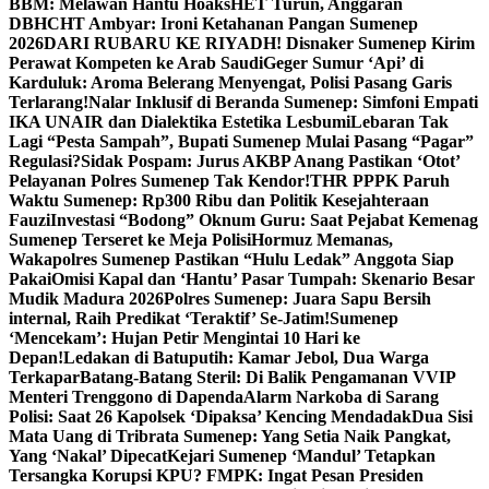
BBM: Melawan Hantu Hoaks
HET Turun, Anggaran
DBHCHT Ambyar: Ironi Ketahanan Pangan Sumenep
2026
DARI RUBARU KE RIYADH! Disnaker Sumenep Kirim
Perawat Kompeten ke Arab Saudi
Geger Sumur ‘Api’ di
Karduluk: Aroma Belerang Menyengat, Polisi Pasang Garis
Terlarang!
Nalar Inklusif di Beranda Sumenep: Simfoni Empati
IKA UNAIR dan Dialektika Estetika Lesbumi
Lebaran Tak
Lagi “Pesta Sampah”, Bupati Sumenep Mulai Pasang “Pagar”
Regulasi?
Sidak Pospam: Jurus AKBP Anang Pastikan ‘Otot’
Pelayanan Polres Sumenep Tak Kendor!
THR PPPK Paruh
Waktu Sumenep: Rp300 Ribu dan Politik Kesejahteraan
Fauzi
Investasi “Bodong” Oknum Guru: Saat Pejabat Kemenag
Sumenep Terseret ke Meja Polisi
Hormuz Memanas,
Wakapolres Sumenep Pastikan “Hulu Ledak” Anggota Siap
Pakai
Omisi Kapal dan ‘Hantu’ Pasar Tumpah: Skenario Besar
Mudik Madura 2026
Polres Sumenep: Juara Sapu Bersih
internal, Raih Predikat ‘Teraktif’ Se-Jatim!
Sumenep
‘Mencekam’: Hujan Petir Mengintai 10 Hari ke
Depan!
Ledakan di Batuputih: Kamar Jebol, Dua Warga
Terkapar
Batang-Batang Steril: Di Balik Pengamanan VVIP
Menteri Trenggono di Dapenda
Alarm Narkoba di Sarang
Polisi: Saat 26 Kapolsek ‘Dipaksa’ Kencing Mendadak
Dua Sisi
Mata Uang di Tribrata Sumenep: Yang Setia Naik Pangkat,
Yang ‘Nakal’ Dipecat
Kejari Sumenep ‘Mandul’ Tetapkan
Tersangka Korupsi KPU? FMPK: Ingat Pesan Presiden