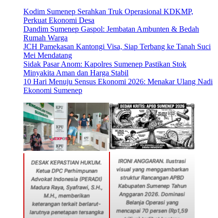
Kodim Sumenep Serahkan Truk Operasional KDKMP,
Perkuat Ekonomi Desa
Dandim Sumenep Gaspol: Jembatan Ambunten & Bedah
Rumah Warga
JCH Pamekasan Kantongi Visa, Siap Terbang ke Tanah Suci
Mei Mendatang
Sidak Pasar Anom: Kapolres Sumenep Pastikan Stok
Minyakita Aman dan Harga Stabil
10 Hari Menuju Sensus Ekonomi 2026: Menakar Ulang Nadi
Ekonomi Sumenep
IRONI ANGGARAN. Ilustrasi
DESAK KEPASTIAN HUKUM.
visual yang menggambarkan
Ketua DPC Perhimpunan
struktur Rancangan APBD
Advokat Indonesia (PERADI)
Kabupaten Sumenep Tahun
Madura Raya, Syafrawi, S.H.,
Anggaran 2026. Dominasi
M.H., memberikan
Belanja Operasi yang
keterangan terkait berlarut-
mencapai 70 persen (Rp1,59
larutnya penetapan tersangka