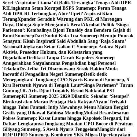
Seret ‘Aspirator Utama’ di Balik Tersangka Tenaga Ahli DPR
RI
Lingkaran Setan Korupsi BSPS Sumenep: Peran Tenaga
Ahli DPR RI Terbongkar, Alur ‘Upeti’ Aspirasi Kian
Terang
Xpander Seruduk Warung dan PKL di Marengan
Daya, Diduga Sopir Mengantuk Berat
Akrobat Politik ‘Singa
Parlemen’: Kembalinya Djoni Tunaidy dan Bendera Gajah di
Bumi Sumenep
Dari Sudut Kota Tua Sumenep Menuju Puncak
Senayan: Kisah Inspiratif Said Abdullah Sang ‘Raja Suara’
Nasional
Lingkaran Setan Galian C Sumenep: Antara Nyali
Aktivis, Prosedur Hukum, dan Kelestarian yang
Digadaikan
Dedikasi Tanpa Cacat: Kapolres Sumenep
Anugerahkan Satyalancana Pengabdian bagi Personel
Teladan
Dr. Jetha Tri Dharmawan: Sosok Hakim Muda
Inovatif di Pengadilan Negeri Sumenep
Detik-detik
Menegangkan! Tongkang CPO Nyaris Karam di Sumenep, 5
Kru Bertaruh Nyawa di Tengah Laut
“Singa Parlemen” Turun
Gunung! R. Ach. Djoni Tunaidy Resmi Nahkodai PSI
Sumenep
KI Sumenep 2025-2029 Dilantik: Sekadar ‘Stempel’
Birokrasi atau Macan Penjaga Hak Rakyat?
Ayam Teriyaki
hingga Tahu Fantasi: Intip Mewahnya Menu Makan Bergizi
Gratis yang Dikawal Babinsa Manding
Mutasi Besar-besaran
Polres Sumenep: Kasat Lantas hingga Kapolsek Berganti, Ini
Daftar Lengkapnya
Tongkang Muatan CPO Bocor di Perairan
Giliyang Sumenep, 5 Awak Nyaris Tenggelam
Mangkir dari
RDP DPRD Sumenep, Komitmen SKK Migas Dipertanyakan