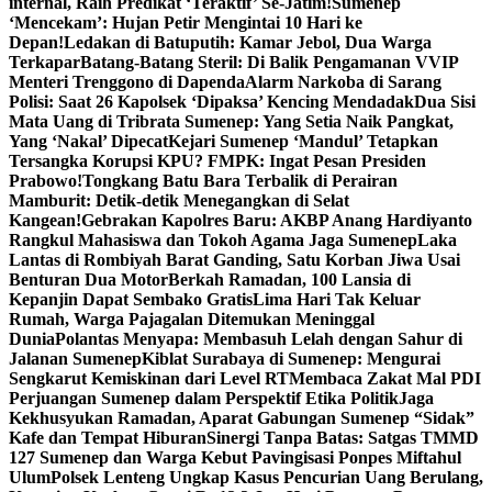
internal, Raih Predikat ‘Teraktif’ Se-Jatim!
Sumenep
‘Mencekam’: Hujan Petir Mengintai 10 Hari ke
Depan!
Ledakan di Batuputih: Kamar Jebol, Dua Warga
Terkapar
Batang-Batang Steril: Di Balik Pengamanan VVIP
Menteri Trenggono di Dapenda
Alarm Narkoba di Sarang
Polisi: Saat 26 Kapolsek ‘Dipaksa’ Kencing Mendadak
Dua Sisi
Mata Uang di Tribrata Sumenep: Yang Setia Naik Pangkat,
Yang ‘Nakal’ Dipecat
Kejari Sumenep ‘Mandul’ Tetapkan
Tersangka Korupsi KPU? FMPK: Ingat Pesan Presiden
Prabowo!
Tongkang Batu Bara Terbalik di Perairan
Mamburit: Detik-detik Menegangkan di Selat
Kangean!
Gebrakan Kapolres Baru: AKBP Anang Hardiyanto
Rangkul Mahasiswa dan Tokoh Agama Jaga Sumenep
Laka
Lantas di Rombiyah Barat Ganding, Satu Korban Jiwa Usai
Benturan Dua Motor
Berkah Ramadan, 100 Lansia di
Kepanjin Dapat Sembako Gratis
Lima Hari Tak Keluar
Rumah, Warga Pajagalan Ditemukan Meninggal
Dunia
Polantas Menyapa: Membasuh Lelah dengan Sahur di
Jalanan Sumenep
Kiblat Surabaya di Sumenep: Mengurai
Sengkarut Kemiskinan dari Level RT
Membaca Zakat Mal PDI
Perjuangan Sumenep dalam Perspektif Etika Politik
Jaga
Kekhusyukan Ramadan, Aparat Gabungan Sumenep “Sidak”
Kafe dan Tempat Hiburan
Sinergi Tanpa Batas: Satgas TMMD
127 Sumenep dan Warga Kebut Pavingisasi Ponpes Miftahul
Ulum
Polsek Lenteng Ungkap Kasus Pencurian Uang Berulang,