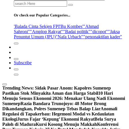
Search
for:
Or check our Popular Categories...
'Balada Cinta Sekjen FPI
'Bu Kombes'
"Ahmad
Sahroni"
"Amplop Rakyat"
"Badai politik"
"dicopot"
"Jaksa
Penuntut Umum (JPU)
"Nafa Urbach"
"penonaktifan kader"
Subscribe
Trending News:
Sidak Pasar Anom: Kapolres Sumenep
Pastikan Stok Minyakita Aman dan Harga Stabil
10 Hari
Menuju Sensus Ekonomi 2026: Menakar Ulang Nadi Ekonomi
Sumenep
Razia Bandara Trunojoyo: 48 Motor Brong
Dikandangkan, Polres Sumenep Tebas Balap Liar
Anomali
Regulasi di Tapakerbau: Hegemoni Modal vs Kedaulatan
Ekologi
Jurus Fajar ‘Kepung’ Ekonomi Rakyat
Bela Surya
Paloh di Madura
Kursi Kosong Menuju Makkah
Konferensi