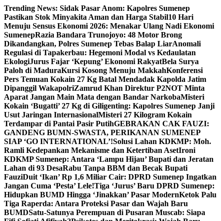
Skip
Trending News:
Sidak Pasar Anom: Kapolres Sumenep
to
Pastikan Stok Minyakita Aman dan Harga Stabil
10 Hari
content
Menuju Sensus Ekonomi 2026: Menakar Ulang Nadi Ekonomi
Sumenep
Razia Bandara Trunojoyo: 48 Motor Brong
Dikandangkan, Polres Sumenep Tebas Balap Liar
Anomali
Regulasi di Tapakerbau: Hegemoni Modal vs Kedaulatan
Ekologi
Jurus Fajar ‘Kepung’ Ekonomi Rakyat
Bela Surya
Paloh di Madura
Kursi Kosong Menuju Makkah
Konferensi
Pers Temuan Kokain 27 Kg Batal Mendadak Kapolda Jatim
Dipanggil Wakapolri
Zamrud Khan Direktur P2NOT Minta
Aparat Jangan Main Mata dengan Bandar Narkoba
Misteri
Kokain ‘Bugatti’ 27 Kg di Giligenting: Kapolres Sumenep Janji
Usut Jaringan Internasional
Misteri 27 Kilogram Kokain
Terdampar di Pantai Pasir Putih
GEBRAKAN CAK FAUZI:
GANDENG BUMN-SWASTA, PERIKANAN SUMENEP
SIAP ‘GO INTERNATIONAL’!
Solusi Lahan KDKMP: Moh.
Ramli Kedepankan Mekanisme dan Ketertiban Aset
Ironi
KDKMP Sumenep: Antara ‘Lampu Hijau’ Bupati dan Jeratan
Lahan di 93 Desa
Rabu Tanpa BBM dan Becak Bupati
Fauzi
Duit ‘Ikan’ Rp 1,6 Miliar Cair: DPRD Sumenep Ingatkan
Jangan Cuma ‘Pesta’ Lele!
Tiga ‘Jurus’ Baru DPRD Sumenep:
Hidupkan BUMD Hingga ‘Jinakkan’ Pasar Modern
Ketok Palu
Tiga Raperda: Antara Proteksi Pasar dan Wajah Baru
BUMD
Satu-Satunya Perempuan di Pusaran Muscab: Siapa