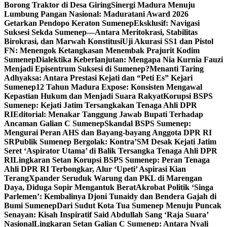
Borong Traktor di Desa Giring
Sinergi Madura Menuju
Lumbung Pangan Nasional: Maduratani Award 2026
Getarkan Pendopo Keraton Sumenep
Eksklusif: Navigasi
Suksesi Sekda Sumenep—Antara Meritokrasi, Stabilitas
Birokrasi, dan Marwah Konstitusi
Uji Akurasi SS1 dan Pistol
FN: Menengok Ketangkasan Menembak Prajurit Kodim
Sumenep
Dialektika Keberlanjutan: Mengapa Nia Kurnia Fauzi
Menjadi Episentrum Suksesi di Sumenep?
Menanti Taring
Adhyaksa: Antara Prestasi Kejati dan “Peti Es” Kejari
Sumenep
12 Tahun Madura Expose: Konsisten Mengawal
Kepastian Hukum dan Menjadi Suara Rakyat
Korupsi BSPS
Sumenep: Kejati Jatim Tersangkakan Tenaga Ahli DPR
RI
Editorial: Menakar Tanggung Jawab Bupati Terhadap
Ancaman Galian C Sumenep
Skandal BSPS Sumenep:
Mengurai Peran AHS dan Bayang-bayang Anggota DPR RI
SR
Publik Sumenep Bergolak: Kontra’SM Desak Kejati Jatim
Seret ‘Aspirator Utama’ di Balik Tersangka Tenaga Ahli DPR
RI
Lingkaran Setan Korupsi BSPS Sumenep: Peran Tenaga
Ahli DPR RI Terbongkar, Alur ‘Upeti’ Aspirasi Kian
Terang
Xpander Seruduk Warung dan PKL di Marengan
Daya, Diduga Sopir Mengantuk Berat
Akrobat Politik ‘Singa
Parlemen’: Kembalinya Djoni Tunaidy dan Bendera Gajah di
Bumi Sumenep
Dari Sudut Kota Tua Sumenep Menuju Puncak
Senayan: Kisah Inspiratif Said Abdullah Sang ‘Raja Suara’
Nasional
Lingkaran Setan Galian C Sumenep: Antara Nyali