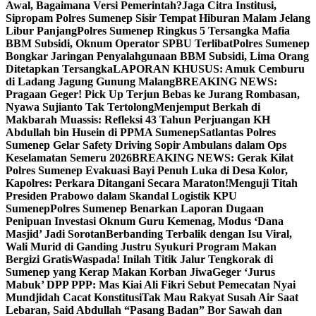
Awal, Bagaimana Versi Pemerintah?
Jaga Citra Institusi,
Sipropam Polres Sumenep Sisir Tempat Hiburan Malam Jelang
Libur Panjang
Polres Sumenep Ringkus 5 Tersangka Mafia
BBM Subsidi, Oknum Operator SPBU Terlibat
Polres Sumenep
Bongkar Jaringan Penyalahgunaan BBM Subsidi, Lima Orang
Ditetapkan Tersangka
LAPORAN KHUSUS: Amuk Cemburu
di Ladang Jagung Gunung Malang
BREAKING NEWS:
Pragaan Geger! Pick Up Terjun Bebas ke Jurang Rombasan,
Nyawa Sujianto Tak Tertolong
Menjemput Berkah di
Makbarah Muassis: Refleksi 43 Tahun Perjuangan KH
Abdullah bin Husein di PPMA Sumenep
Satlantas Polres
Sumenep Gelar Safety Driving Sopir Ambulans dalam Ops
Keselamatan Semeru 2026
BREAKING NEWS: Gerak Kilat
Polres Sumenep Evakuasi Bayi Penuh Luka di Desa Kolor,
Kapolres: Perkara Ditangani Secara Maraton!
Menguji Titah
Presiden Prabowo dalam Skandal Logistik KPU
Sumenep
Polres Sumenep Benarkan Laporan Dugaan
Penipuan Investasi Oknum Guru Kemenag, Modus ‘Dana
Masjid’ Jadi Sorotan
Berbanding Terbalik dengan Isu Viral,
Wali Murid di Ganding Justru Syukuri Program Makan
Bergizi Gratis
Waspada! Inilah Titik Jalur Tengkorak di
Sumenep yang Kerap Makan Korban Jiwa
Geger ‘Jurus
Mabuk’ DPP PPP: Mas Kiai Ali Fikri Sebut Pemecatan Nyai
Mundjidah Cacat Konstitusi
Tak Mau Rakyat Susah Air Saat
Lebaran, Said Abdullah “Pasang Badan” Bor Sawah dan