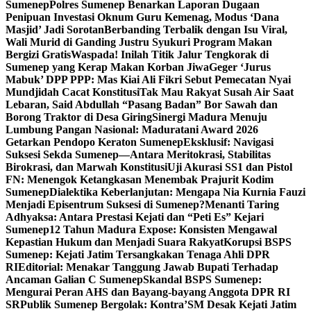
Sumenep
Polres Sumenep Benarkan Laporan Dugaan
Penipuan Investasi Oknum Guru Kemenag, Modus ‘Dana
Masjid’ Jadi Sorotan
Berbanding Terbalik dengan Isu Viral,
Wali Murid di Ganding Justru Syukuri Program Makan
Bergizi Gratis
Waspada! Inilah Titik Jalur Tengkorak di
Sumenep yang Kerap Makan Korban Jiwa
Geger ‘Jurus
Mabuk’ DPP PPP: Mas Kiai Ali Fikri Sebut Pemecatan Nyai
Mundjidah Cacat Konstitusi
Tak Mau Rakyat Susah Air Saat
Lebaran, Said Abdullah “Pasang Badan” Bor Sawah dan
Borong Traktor di Desa Giring
Sinergi Madura Menuju
Lumbung Pangan Nasional: Maduratani Award 2026
Getarkan Pendopo Keraton Sumenep
Eksklusif: Navigasi
Suksesi Sekda Sumenep—Antara Meritokrasi, Stabilitas
Birokrasi, dan Marwah Konstitusi
Uji Akurasi SS1 dan Pistol
FN: Menengok Ketangkasan Menembak Prajurit Kodim
Sumenep
Dialektika Keberlanjutan: Mengapa Nia Kurnia Fauzi
Menjadi Episentrum Suksesi di Sumenep?
Menanti Taring
Adhyaksa: Antara Prestasi Kejati dan “Peti Es” Kejari
Sumenep
12 Tahun Madura Expose: Konsisten Mengawal
Kepastian Hukum dan Menjadi Suara Rakyat
Korupsi BSPS
Sumenep: Kejati Jatim Tersangkakan Tenaga Ahli DPR
RI
Editorial: Menakar Tanggung Jawab Bupati Terhadap
Ancaman Galian C Sumenep
Skandal BSPS Sumenep:
Mengurai Peran AHS dan Bayang-bayang Anggota DPR RI
SR
Publik Sumenep Bergolak: Kontra’SM Desak Kejati Jatim