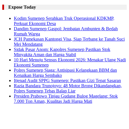
Expose Today
Kodim Sumenep Serahkan Truk Operasional KDKMP,
Perkuat Ekonomi Desa
Dandim Sumenep Gaspol: Jembatan Ambunten & Bedah
Rumah Warga
JCH Pamekasan Kantongi Visa, Siap Terbang ke Tanah Suci
Mei Mendatang
Sidak Pasar Anom: Kapolres Sumenep Pastikan Stok
Minyakita Aman dan Harga Stabil
10 Hari Menuju Sensus Ekonomi 2026: Menakar Ulang Nadi
Ekonomi Sumenep
Polres Sumenep Siaga: Antisipasi Kelangkaan BBM dan
Kenaikan Harga Sembako
Itjenad Audit SPPG Sumenep: Pastikan Gizi Tepat Sasaran
Razia Bandara Trunojoyo: 48 Motor Brong Dikandangkan,
Polres Sumenep Tebas Balap Liar
Presiden Prabowo Tinjau Gudang Bulog Magelang: Stok
7.000 Ton Aman, Kualitas Jadi Harga Mati