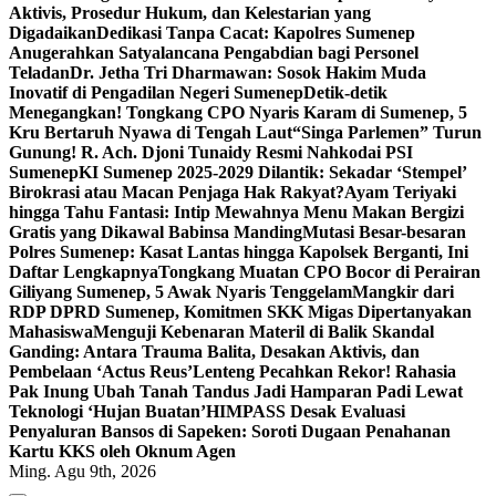
Aktivis, Prosedur Hukum, dan Kelestarian yang
Digadaikan
Dedikasi Tanpa Cacat: Kapolres Sumenep
Anugerahkan Satyalancana Pengabdian bagi Personel
Teladan
Dr. Jetha Tri Dharmawan: Sosok Hakim Muda
Inovatif di Pengadilan Negeri Sumenep
Detik-detik
Menegangkan! Tongkang CPO Nyaris Karam di Sumenep, 5
Kru Bertaruh Nyawa di Tengah Laut
“Singa Parlemen” Turun
Gunung! R. Ach. Djoni Tunaidy Resmi Nahkodai PSI
Sumenep
KI Sumenep 2025-2029 Dilantik: Sekadar ‘Stempel’
Birokrasi atau Macan Penjaga Hak Rakyat?
Ayam Teriyaki
hingga Tahu Fantasi: Intip Mewahnya Menu Makan Bergizi
Gratis yang Dikawal Babinsa Manding
Mutasi Besar-besaran
Polres Sumenep: Kasat Lantas hingga Kapolsek Berganti, Ini
Daftar Lengkapnya
Tongkang Muatan CPO Bocor di Perairan
Giliyang Sumenep, 5 Awak Nyaris Tenggelam
Mangkir dari
RDP DPRD Sumenep, Komitmen SKK Migas Dipertanyakan
Mahasiswa
Menguji Kebenaran Materil di Balik Skandal
Ganding: Antara Trauma Balita, Desakan Aktivis, dan
Pembelaan ‘Actus Reus’
Lenteng Pecahkan Rekor! Rahasia
Pak Inung Ubah Tanah Tandus Jadi Hamparan Padi Lewat
Teknologi ‘Hujan Buatan’
HIMPASS Desak Evaluasi
Penyaluran Bansos di Sapeken: Soroti Dugaan Penahanan
Kartu KKS oleh Oknum Agen
Ming. Agu 9th, 2026