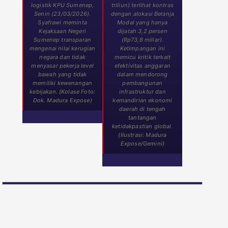
logistik KPU Sumenep,
triliun) terlihat kontras
Senin (23/03/2026).
dengan alokasi Belanja
Syafrawi meminta
Modal yang hanya
Kejaksaan Negeri
dijatah 3,2 persen
Sumenep transparan
(Rp73,8 miliar).
mengenai nilai kerugian
Ketimpangan ini
negara dan tidak
memicu kritik terkait
menyasar pekerja level
efektivitas anggaran
bawah yang tidak
dalam mendorong
memiliki kewenangan
pembangunan
kebijakan. (Kolase Foto:
infrastruktur dan
Dok. Madura Expose)
kemandirian ekonomi
daerah di tengah
tantangan
ketidakpastian global.
(Ilustrasi: Madura
Expose/Gemini)