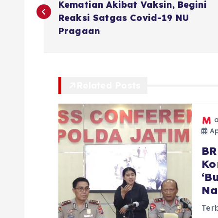
a
Kematian Akibat Vaksin, Begini
Reaksi Satgas Covid-19 NU
v
Pragaan
i
g
Related Posts
a
Ap
s
BR
Ko
i
‘B
Na
p
Terb