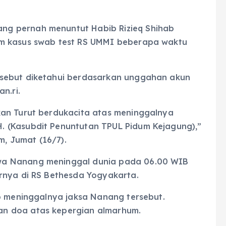
g pernah menuntut Habib Rizieq Shihab
am kasus swab test RS UMMI beberapa waktu
sebut diketahui berdasarkan unggahan akun
n.ri.
kan Turut berdukacita atas meninggalnya
 (Kasubdit Penuntutan TPUL Pidum Kejagung),”
m, Jumat (16/7).
wa Nanang meninggal dunia pada 06.00 WIB
rnya di RS Bethesda Yogyakarta.
ab meninggalnya jaksa Nanang tersebut.
n doa atas kepergian almarhum.