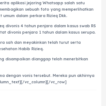
ita aplikasi jejaring Whatsapp salah satu
r membagikan sebuah foto yang memperlihatkan
t umum dalam perkara Rizieq Dkk.
zieq divonis 4 tahun penjara dalam kasus swab RS
at divonis penjara 1 tahun dalam kasus serupa.
ra sah dan meyakinkan telah turut serta
sehatan Habib Rizieq.
yang disampaikan dianggap telah menerbitkan
a dengan vonis tersebut. Mereka pun akhirnya
lumn_text][/vc_column][/vc_row]