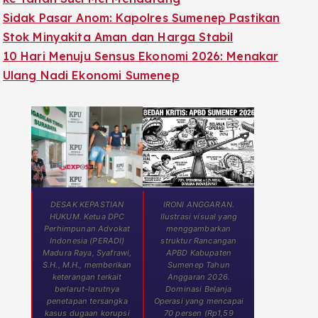
Sidak Pasar Anom: Kapolres Sumenep Pastikan
Stok Minyakita Aman dan Harga Stabil
10 Hari Menuju Sensus Ekonomi 2026: Menakar
Ulang Nadi Ekonomi Sumenep
DESAK KEPASTIAN
IRONI ANGGARAN.
HUKUM. Ketua DPC
Ilustrasi visual yang
Perhimpunan Advokat
menggambarkan
Indonesia (PERADI)
struktur Rancangan
Madura Raya, Syafrawi,
APBD Kabupaten
S.H., M.H., memberikan
Sumenep Tahun
keterangan terkait
Anggaran 2026.
berlarut-larutnya
Dominasi Belanja
penetapan tersangka
Operasi yang mencapai
kasus dugaan korupsi
70 persen (Rp1,59