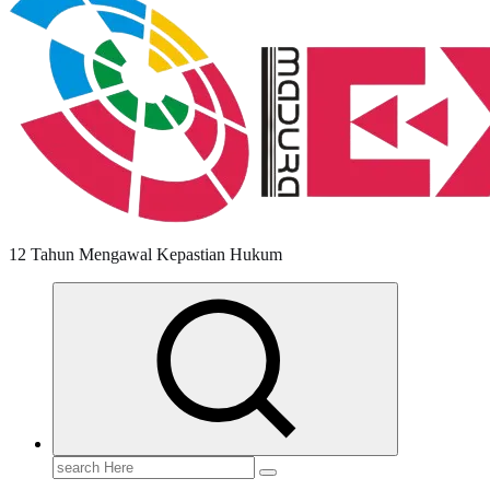
12 Tahun Mengawal Kepastian Hukum
Search
for: