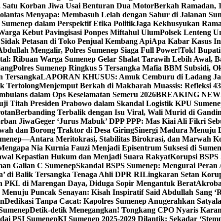
, Satu Korban Jiwa Usai Benturan Dua Motor
Berkah Ramadan, 1
olantas Menyapa: Membasuh Lelah dengan Sahur di Jalanan Su
umenep dalam Perspektif Etika Politik
Jaga Kekhusyukan Rama
arga Kebut Pavingisasi Ponpes Miftahul Ulum
Polsek Lenteng U
Sidak Petasan di Toko Penjual Kembang Api
Apa Kabar Kasus I
bdullah Mengalir, Polres Sumenep Siaga Full Power!
Tok! Bupat
ital: Ribuan Warga Sumenep Gelar Shalat Tarawih Lebih Awal, 
jang
Polres Sumenep Ringkus 5 Tersangka Mafia BBM Subsidi, O
n Tersangka
LAPORAN KHUSUS: Amuk Cemburu di Ladang Ja
k Tertolong
Menjemput Berkah di Makbarah Muassis: Refleksi 4
 Ambulans dalam Ops Keselamatan Semeru 2026
BREAKING NEWS: G
ji Titah Presiden Prabowo dalam Skandal Logistik KPU Sumen
rotan
Berbanding Terbalik dengan Isu Viral, Wali Murid di Gandi
orban Jiwa
Geger ‘Jurus Mabuk’ DPP PPP: Mas Kiai Ali Fikri Seb
wah dan Borong Traktor di Desa Giring
Sinergi Madura Menuju 
umenep—Antara Meritokrasi, Stabilitas Birokrasi, dan Marwah Ko
 Mengapa Nia Kurnia Fauzi Menjadi Episentrum Suksesi di Sume
awal Kepastian Hukum dan Menjadi Suara Rakyat
Korupsi BSPS 
man Galian C Sumenep
Skandal BSPS Sumenep: Mengurai Peran
a’ di Balik Tersangka Tenaga Ahli DPR RI
Lingkaran Setan Koru
 PKL di Marengan Daya, Diduga Sopir Mengantuk Berat
Akrobat
Menuju Puncak Senayan: Kisah Inspiratif Said Abdullah Sang ‘R
an
Dedikasi Tanpa Cacat: Kapolres Sumenep Anugerahkan Satyala
 Sumenep
Detik-detik Menegangkan! Tongkang CPO Nyaris Karam
odai PSI Sumenep
KI Sumenep 2025-2029 Dilantik: Sekadar ‘Stem