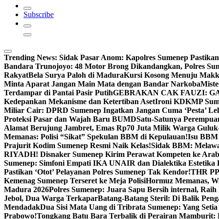
Subscribe
Trending News:
Sidak Pasar Anom: Kapolres Sumenep Pastikan
Bandara Trunojoyo: 48 Motor Brong Dikandangkan, Polres Su
Rakyat
Bela Surya Paloh di Madura
Kursi Kosong Menuju Mak
Minta Aparat Jangan Main Mata dengan Bandar Narkoba
Miste
Terdampar di Pantai Pasir Putih
GEBRAKAN CAK FAUZI: G
Kedepankan Mekanisme dan Ketertiban Aset
Ironi KDKMP Sumen
Miliar Cair: DPRD Sumenep Ingatkan Jangan Cuma ‘Pesta’ Lel
Proteksi Pasar dan Wajah Baru BUMD
Satu-Satunya Perempuan 
Alamat Berujung Jambret, Emas Rp70 Juta Milik Warga Guluk
Memanas: Polisi “Sikat” Spekulan BBM di Kepulauan!
Isu BBM 
Prajurit Kodim Sumenep Resmi Naik Kelas!
Sidak BBM: Melaw
RIYADH! Disnaker Sumenep Kirim Perawat Kompeten ke Arab
Sumenep: Simfoni Empati IKA UNAIR dan Dialektika Estetika
Pastikan ‘Otot’ Pelayanan Polres Sumenep Tak Kendor!
THR PPP
Kemenag Sumenep Terseret ke Meja Polisi
Hormuz Memanas, Wak
Madura 2026
Polres Sumenep: Juara Sapu Bersih internal, Raih 
Jebol, Dua Warga Terkapar
Batang-Batang Steril: Di Balik Pe
Mendadak
Dua Sisi Mata Uang di Tribrata Sumenep: Yang Setia
Prabowo!
Tongkang Batu Bara Terbalik di Perairan Mamburit: 