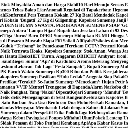
 Stok Minyakita Aman dan Harga Stabil
10 Hari Menuju Sensus 
menep Tebas Balap Liar
Anomali Regulasi di Tapakerbau: Hegemo
kah
Konferensi Pers Temuan Kokain 27 Kg Batal Mendadak Kapol
ri Kokain ‘Bugatti’ 27 Kg di Giligenting: Kapolres Sumenep Janji
ANDENG BUMN-SWASTA, PERIKANAN SUMENEP SIAP ‘GO
ep: Antara ‘Lampu Hijau’ Bupati dan Jeratan Lahan di 93 Des
e!
Tiga ‘Jurus’ Baru DPRD Sumenep: Hidupkan BUMD Hingga ‘
di Pusaran Muscab: Siapa Fifi Sofiati Afifiyah?
Psikotes dan Me
-Guluk “Terbang” ke Pamekasan!
Terekam CCTV: Pencuri Kotak
Naik Ternyata Hoaks, Kapolres Sumenep: Stok Aman, Warga Ja
an Hantu Hoaks
HET Turun, Anggaran DBHCHT Ambyar: Ironi 
 Saudi
Geger Sumur ‘Api’ di Karduluk: Aroma Belerang Menyengat
 Lesbumi
Lebaran Tak Lagi “Pesta Sampah”, Bupati Sumenep Mul
K Paruh Waktu Sumenep: Rp300 Ribu dan Politik Kesejahteraa
apolres Sumenep Pastikan “Hulu Ledak” Anggota Siap Pakai
O
Predikat ‘Teraktif’ Se-Jatim!
Sumenep ‘Mencekam’: Hujan Petir M
ngamanan VVIP Menteri Trenggono di Dapenda
Alarm Narkoba di S
 Naik Pangkat, Yang ‘Nakal’ Dipecat
Kejari Sumenep ‘Mandul’ Te
Detik-detik Menegangkan di Selat Kangean!
Gebrakan Kapolres 
, Satu Korban Jiwa Usai Benturan Dua Motor
Berkah Ramadan, 1
olantas Menyapa: Membasuh Lelah dengan Sahur di Jalanan Su
umenep dalam Perspektif Etika Politik
Jaga Kekhusyukan Rama
arga Kebut Pavingisasi Ponpes Miftahul Ulum
Polsek Lenteng U
Sidak Petasan di Toko Penjual Kembang Api
Apa Kabar Kasus I