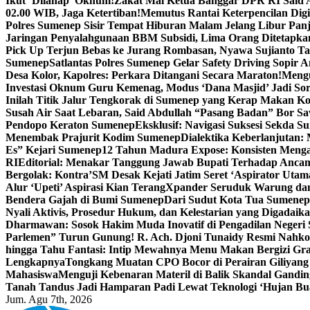
Ikut ‘Dilahap’ Oknum!
Zakat Mal Ketua Banggar DPR RI Said A
02.00 WIB, Jaga Ketertiban!
Memutus Rantai Keterpencilan Dig
Polres Sumenep Sisir Tempat Hiburan Malam Jelang Libur Pan
Jaringan Penyalahgunaan BBM Subsidi, Lima Orang Ditetapka
Pick Up Terjun Bebas ke Jurang Rombasan, Nyawa Sujianto Ta
Sumenep
Satlantas Polres Sumenep Gelar Safety Driving Sopir
Desa Kolor, Kapolres: Perkara Ditangani Secara Maraton!
Mengu
Investasi Oknum Guru Kemenag, Modus ‘Dana Masjid’ Jadi So
Inilah Titik Jalur Tengkorak di Sumenep yang Kerap Makan K
Susah Air Saat Lebaran, Said Abdullah “Pasang Badan” Bor Sa
Pendopo Keraton Sumenep
Eksklusif: Navigasi Suksesi Sekda S
Menembak Prajurit Kodim Sumenep
Dialektika Keberlanjutan:
Es” Kejari Sumenep
12 Tahun Madura Expose: Konsisten Meng
RI
Editorial: Menakar Tanggung Jawab Bupati Terhadap Anca
Bergolak: Kontra’SM Desak Kejati Jatim Seret ‘Aspirator Utam
Alur ‘Upeti’ Aspirasi Kian Terang
Xpander Seruduk Warung dan
Bendera Gajah di Bumi Sumenep
Dari Sudut Kota Tua Sumenep 
Nyali Aktivis, Prosedur Hukum, dan Kelestarian yang Digadaik
Dharmawan: Sosok Hakim Muda Inovatif di Pengadilan Negeri
Parlemen” Turun Gunung! R. Ach. Djoni Tunaidy Resmi Nahk
hingga Tahu Fantasi: Intip Mewahnya Menu Makan Bergizi Gra
Lengkapnya
Tongkang Muatan CPO Bocor di Perairan Giliyang
Mahasiswa
Menguji Kebenaran Materil di Balik Skandal Gandin
Tanah Tandus Jadi Hamparan Padi Lewat Teknologi ‘Hujan Bu
Jum. Agu 7th, 2026