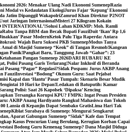
Ekonomi 2026: Menakar Ulang Nadi Ekonomi Sumenep
Razia
ni Modal vs Kedaulatan Ekologi
Jurus Fajar ‘Kepung’ Ekonomi
da Jatim Dipanggil Wakapolri
Zamrud Khan Direktur P2NOT
 Usut Jaringan Internasional
Misteri 27 Kilogram Kokain
 INTERNATIONAL’!
Solusi Lahan KDKMP: Moh. Ramli
a
Rabu Tanpa BBM dan Becak Bupati Fauzi
Duit ‘Ikan’ Rp 1,6
Jinakkan’ Pasar Modern
Ketok Palu Tiga Raperda: Antara
ritokrasi: Wajah Baru Suksesi PKB Sumenep
Modus Tanya
 Amal di Masjid Sumenep “Keok” di Tangan Resmob!
Kangean
ngan Panik!
Pangkat Baru, Tanggung Jawab “Gahar”: 23
Ketahanan Pangan Sumenep 2026
DARI RUBARU KE
, Polisi Pasang Garis Terlarang!
Nalar Inklusif di Beranda
ai Pasang “Pagar” Regulasi?
Sidak Pospam: Jurus AKBP Anang
n Fauzi
Investasi “Bodong” Oknum Guru: Saat Pejabat
misi Kapal dan ‘Hantu’ Pasar Tumpah: Skenario Besar Mudik
engintai 10 Hari ke Depan!
Ledakan di Batuputih: Kamar
arang Polisi: Saat 26 Kapolsek ‘Dipaksa’ Kencing
tapkan Tersangka Korupsi KPU? FMPK: Ingat Pesan Presiden
Baru: AKBP Anang Hardiyanto Rangkul Mahasiswa dan Tokoh
00 Lansia di Kepanjin Dapat Sembako Gratis
Lima Hari Tak
menep
Kiblat Surabaya di Sumenep: Mengurai Sengkarut
dan, Aparat Gabungan Sumenep “Sidak” Kafe dan Tempat
ngkap Kasus Pencurian Uang Berulang, Kerugian Korban Capai
nvestasi Bodong Guru Kemenag Sumenep? Dana Masjid Diduga