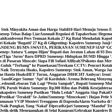
 Stok Minyakita Aman dan Harga Stabil
10 Hari Menuju Sensus 
menep Tebas Balap Liar
Anomali Regulasi di Tapakerbau: Hegemo
kah
Konferensi Pers Temuan Kokain 27 Kg Batal Mendadak Kapol
ri Kokain ‘Bugatti’ 27 Kg di Giligenting: Kapolres Sumenep Janji
ANDENG BUMN-SWASTA, PERIKANAN SUMENEP SIAP ‘GO
ep: Antara ‘Lampu Hijau’ Bupati dan Jeratan Lahan di 93 Des
e!
Tiga ‘Jurus’ Baru DPRD Sumenep: Hidupkan BUMD Hingga ‘
di Pusaran Muscab: Siapa Fifi Sofiati Afifiyah?
Psikotes dan Me
-Guluk “Terbang” ke Pamekasan!
Terekam CCTV: Pencuri Kotak
Naik Ternyata Hoaks, Kapolres Sumenep: Stok Aman, Warga Ja
an Hantu Hoaks
HET Turun, Anggaran DBHCHT Ambyar: Ironi 
 Saudi
Geger Sumur ‘Api’ di Karduluk: Aroma Belerang Menyengat
 Lesbumi
Lebaran Tak Lagi “Pesta Sampah”, Bupati Sumenep Mul
K Paruh Waktu Sumenep: Rp300 Ribu dan Politik Kesejahteraa
apolres Sumenep Pastikan “Hulu Ledak” Anggota Siap Pakai
O
Predikat ‘Teraktif’ Se-Jatim!
Sumenep ‘Mencekam’: Hujan Petir M
ngamanan VVIP Menteri Trenggono di Dapenda
Alarm Narkoba di S
 Naik Pangkat, Yang ‘Nakal’ Dipecat
Kejari Sumenep ‘Mandul’ Te
Detik-detik Menegangkan di Selat Kangean!
Gebrakan Kapolres 