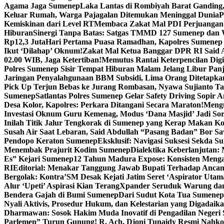
Agama Jaga Sumenep
Laka Lantas di Rombiyah Barat Ganding
Keluar Rumah, Warga Pajagalan Ditemukan Meninggal Dunia
P
Kemiskinan dari Level RT
Membaca Zakat Mal PDI Perjuangan S
Hiburan
Sinergi Tanpa Batas: Satgas TMMD 127 Sumenep dan W
Rp12,3 Juta
Hari Pertama Puasa Ramadhan, Kapolres Sumenep 
Ikut ‘Dilahap’ Oknum!
Zakat Mal Ketua Banggar DPR RI Said A
02.00 WIB, Jaga Ketertiban!
Memutus Rantai Keterpencilan Dig
Polres Sumenep Sisir Tempat Hiburan Malam Jelang Libur Pan
Jaringan Penyalahgunaan BBM Subsidi, Lima Orang Ditetapka
Pick Up Terjun Bebas ke Jurang Rombasan, Nyawa Sujianto Ta
Sumenep
Satlantas Polres Sumenep Gelar Safety Driving Sopir
Desa Kolor, Kapolres: Perkara Ditangani Secara Maraton!
Mengu
Investasi Oknum Guru Kemenag, Modus ‘Dana Masjid’ Jadi So
Inilah Titik Jalur Tengkorak di Sumenep yang Kerap Makan K
Susah Air Saat Lebaran, Said Abdullah “Pasang Badan” Bor Sa
Pendopo Keraton Sumenep
Eksklusif: Navigasi Suksesi Sekda S
Menembak Prajurit Kodim Sumenep
Dialektika Keberlanjutan:
Es” Kejari Sumenep
12 Tahun Madura Expose: Konsisten Meng
RI
Editorial: Menakar Tanggung Jawab Bupati Terhadap Anca
Bergolak: Kontra’SM Desak Kejati Jatim Seret ‘Aspirator Utam
Alur ‘Upeti’ Aspirasi Kian Terang
Xpander Seruduk Warung dan
Bendera Gajah di Bumi Sumenep
Dari Sudut Kota Tua Sumenep 
Nyali Aktivis, Prosedur Hukum, dan Kelestarian yang Digadaik
Dharmawan: Sosok Hakim Muda Inovatif di Pengadilan Negeri
Parlemen” Turun Gunung! R. Ach. Djoni Tunaidy Resmi Nahk