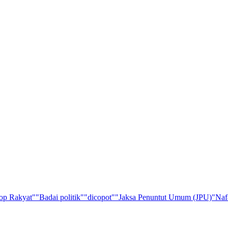
op Rakyat"
"Badai politik"
"dicopot"
"Jaksa Penuntut Umum (JPU)
"Naf