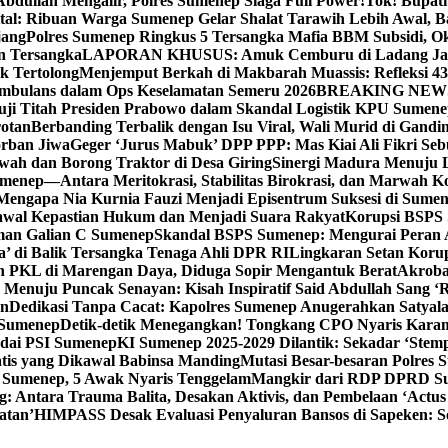
bdullah Mengalir, Polres Sumenep Siaga Full Power!
Tok! Bupat
ital: Ribuan Warga Sumenep Gelar Shalat Tarawih Lebih Awal, 
jang
Polres Sumenep Ringkus 5 Tersangka Mafia BBM Subsidi, O
n Tersangka
LAPORAN KHUSUS: Amuk Cemburu di Ladang Ja
k Tertolong
Menjemput Berkah di Makbarah Muassis: Refleksi 4
 Ambulans dalam Ops Keselamatan Semeru 2026
BREAKING NEWS: G
ji Titah Presiden Prabowo dalam Skandal Logistik KPU Sumen
rotan
Berbanding Terbalik dengan Isu Viral, Wali Murid di Gandi
orban Jiwa
Geger ‘Jurus Mabuk’ DPP PPP: Mas Kiai Ali Fikri Seb
wah dan Borong Traktor di Desa Giring
Sinergi Madura Menuju 
umenep—Antara Meritokrasi, Stabilitas Birokrasi, dan Marwah Ko
 Mengapa Nia Kurnia Fauzi Menjadi Episentrum Suksesi di Sume
awal Kepastian Hukum dan Menjadi Suara Rakyat
Korupsi BSPS 
man Galian C Sumenep
Skandal BSPS Sumenep: Mengurai Peran
a’ di Balik Tersangka Tenaga Ahli DPR RI
Lingkaran Setan Koru
 PKL di Marengan Daya, Diduga Sopir Mengantuk Berat
Akrobat
Menuju Puncak Senayan: Kisah Inspiratif Said Abdullah Sang ‘R
an
Dedikasi Tanpa Cacat: Kapolres Sumenep Anugerahkan Satyala
 Sumenep
Detik-detik Menegangkan! Tongkang CPO Nyaris Karam
odai PSI Sumenep
KI Sumenep 2025-2029 Dilantik: Sekadar ‘Stem
tis yang Dikawal Babinsa Manding
Mutasi Besar-besaran Polres S
 Sumenep, 5 Awak Nyaris Tenggelam
Mangkir dari RDP DPRD Su
g: Antara Trauma Balita, Desakan Aktivis, dan Pembelaan ‘Actus
atan’
HIMPASS Desak Evaluasi Penyaluran Bansos di Sapeken: 