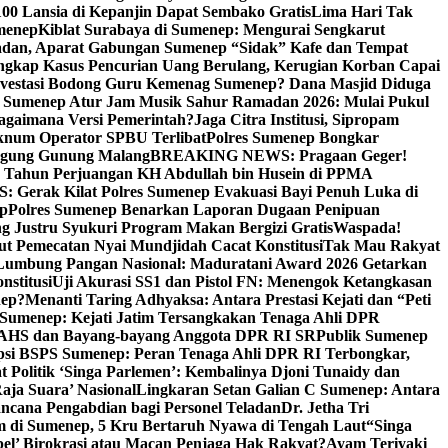
00 Lansia di Kepanjin Dapat Sembako Gratis
Lima Hari Tak
menep
Kiblat Surabaya di Sumenep: Mengurai Sengkarut
dan, Aparat Gabungan Sumenep “Sidak” Kafe dan Tempat
ngkap Kasus Pencurian Uang Berulang, Kerugian Korban Capai
nvestasi Bodong Guru Kemenag Sumenep? Dana Masjid Diduga
i Sumenep Atur Jam Musik Sahur Ramadan 2026: Mulai Pukul
Bagaimana Versi Pemerintah?
Jaga Citra Institusi, Sipropam
knum Operator SPBU Terlibat
Polres Sumenep Bongkar
gung Gunung Malang
BREAKING NEWS: Pragaan Geger!
3 Tahun Perjuangan KH Abdullah bin Husein di PPMA
erak Kilat Polres Sumenep Evakuasi Bayi Penuh Luka di
ep
Polres Sumenep Benarkan Laporan Dugaan Penipuan
ng Justru Syukuri Program Makan Bergizi Gratis
Waspada!
ut Pemecatan Nyai Mundjidah Cacat Konstitusi
Tak Mau Rakyat
Lumbung Pangan Nasional: Maduratani Award 2026 Getarkan
nstitusi
Uji Akurasi SS1 dan Pistol FN: Menengok Ketangkasan
nep?
Menanti Taring Adhyaksa: Antara Prestasi Kejati dan “Peti
Sumenep: Kejati Jatim Tersangkakan Tenaga Ahli DPR
 AHS dan Bayang-bayang Anggota DPR RI SR
Publik Sumenep
psi BSPS Sumenep: Peran Tenaga Ahli DPR RI Terbongkar,
 Politik ‘Singa Parlemen’: Kembalinya Djoni Tunaidy dan
aja Suara’ Nasional
Lingkaran Setan Galian C Sumenep: Antara
ncana Pengabdian bagi Personel Teladan
Dr. Jetha Tri
 di Sumenep, 5 Kru Bertaruh Nyawa di Tengah Laut
“Singa
pel’ Birokrasi atau Macan Penjaga Hak Rakyat?
Ayam Teriyaki