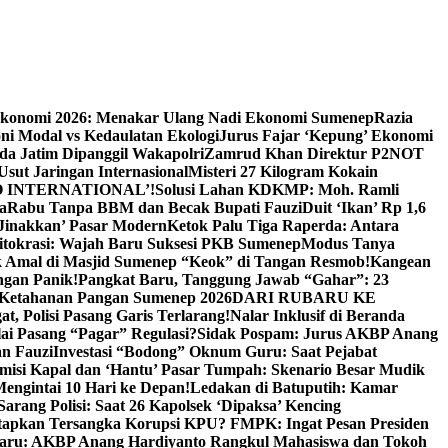
Ekonomi 2026: Menakar Ulang Nadi Ekonomi Sumenep
Razia
ni Modal vs Kedaulatan Ekologi
Jurus Fajar ‘Kepung’ Ekonomi
da Jatim Dipanggil Wakapolri
Zamrud Khan Direktur P2NOT
 Usut Jaringan Internasional
Misteri 27 Kilogram Kokain
 INTERNATIONAL’!
Solusi Lahan KDKMP: Moh. Ramli
a
Rabu Tanpa BBM dan Becak Bupati Fauzi
Duit ‘Ikan’ Rp 1,6
Jinakkan’ Pasar Modern
Ketok Palu Tiga Raperda: Antara
ritokrasi: Wajah Baru Suksesi PKB Sumenep
Modus Tanya
 Amal di Masjid Sumenep “Keok” di Tangan Resmob!
Kangean
ngan Panik!
Pangkat Baru, Tanggung Jawab “Gahar”: 23
Ketahanan Pangan Sumenep 2026
DARI RUBARU KE
, Polisi Pasang Garis Terlarang!
Nalar Inklusif di Beranda
ai Pasang “Pagar” Regulasi?
Sidak Pospam: Jurus AKBP Anang
n Fauzi
Investasi “Bodong” Oknum Guru: Saat Pejabat
misi Kapal dan ‘Hantu’ Pasar Tumpah: Skenario Besar Mudik
engintai 10 Hari ke Depan!
Ledakan di Batuputih: Kamar
arang Polisi: Saat 26 Kapolsek ‘Dipaksa’ Kencing
tapkan Tersangka Korupsi KPU? FMPK: Ingat Pesan Presiden
Baru: AKBP Anang Hardiyanto Rangkul Mahasiswa dan Tokoh