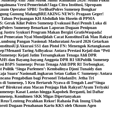
i Sumenep Atur Jam Musik Sahur Ramadan 2026: Mulai Pukul
Bagaimana Versi Pemerintah?
Jaga Citra Institusi, Sipropam
knum Operator SPBU Terlibat
Polres Sumenep Bongkar
gung Gunung Malang
BREAKING NEWS: Pragaan Geger!
3 Tahun Perjuangan KH Abdullah bin Husein di PPMA
erak Kilat Polres Sumenep Evakuasi Bayi Penuh Luka di
ep
Polres Sumenep Benarkan Laporan Dugaan Penipuan
ng Justru Syukuri Program Makan Bergizi Gratis
Waspada!
ut Pemecatan Nyai Mundjidah Cacat Konstitusi
Tak Mau Rakyat
Lumbung Pangan Nasional: Maduratani Award 2026 Getarkan
nstitusi
Uji Akurasi SS1 dan Pistol FN: Menengok Ketangkasan
nep?
Menanti Taring Adhyaksa: Antara Prestasi Kejati dan “Peti
Sumenep: Kejati Jatim Tersangkakan Tenaga Ahli DPR
 AHS dan Bayang-bayang Anggota DPR RI SR
Publik Sumenep
psi BSPS Sumenep: Peran Tenaga Ahli DPR RI Terbongkar,
 Politik ‘Singa Parlemen’: Kembalinya Djoni Tunaidy dan
aja Suara’ Nasional
Lingkaran Setan Galian C Sumenep: Antara
ncana Pengabdian bagi Personel Teladan
Dr. Jetha Tri
 di Sumenep, 5 Kru Bertaruh Nyawa di Tengah Laut
“Singa
pel’ Birokrasi atau Macan Penjaga Hak Rakyat?
Ayam Teriyaki
umenep: Kasat Lantas hingga Kapolsek Berganti, Ini Daftar
menep, Komitmen SKK Migas Dipertanyakan
 Reus’
Lenteng Pecahkan Rekor! Rahasia Pak Inung Ubah
Soroti Dugaan Penahanan Kartu KKS oleh Oknum Agen