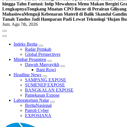
hingga Tahu Fantasi: Intip Mewahnya Menu Makan Bergizi Gra
Lengkapnya
Tongkang Muatan CPO Bocor di Perairan Giliyang
Mahasiswa
Menguji Kebenaran Materil di Balik Skandal Gandin
Tanah Tandus Jadi Hamparan Padi Lewat Teknologi ‘Hujan Bu
Jum. Agu 7th, 2026
Indeks Berita
Radar Pemkab
Global Perspectives
Mimbar Pesantren
Dawuh Masyayikh
Bani Rowi
Headline News
SAMPANG EXPOSE
SUMENEP EXPOSE
BANGKALAN EXPOSE
Pamekasan Expose
Laboratorium Nalar
BeritaNasional
Patroli Cyber
EXPOSIANA