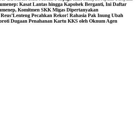
umenep: Kasat Lantas hingga Kapolsek Berganti, Ini Daftar
menep, Komitmen SKK Migas Dipertanyakan
 Reus’
Lenteng Pecahkan Rekor! Rahasia Pak Inung Ubah
Soroti Dugaan Penahanan Kartu KKS oleh Oknum Agen