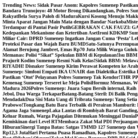
Skip
Trending News:
Sidak Pasar Anom: Kapolres Sumenep Pastikan
to
Bandara Trunojoyo: 48 Motor Brong Dikandangkan, Polres Su
content
Rakyat
Bela Surya Paloh di Madura
Kursi Kosong Menuju Mak
Minta Aparat Jangan Main Mata dengan Bandar Narkoba
Miste
Terdampar di Pantai Pasir Putih
GEBRAKAN CAK FAUZI: G
Kedepankan Mekanisme dan Ketertiban Aset
Ironi KDKMP Sumen
Miliar Cair: DPRD Sumenep Ingatkan Jangan Cuma ‘Pesta’ Lel
Proteksi Pasar dan Wajah Baru BUMD
Satu-Satunya Perempuan 
Alamat Berujung Jambret, Emas Rp70 Juta Milik Warga Guluk
Memanas: Polisi “Sikat” Spekulan BBM di Kepulauan!
Isu BBM 
Prajurit Kodim Sumenep Resmi Naik Kelas!
Sidak BBM: Melaw
RIYADH! Disnaker Sumenep Kirim Perawat Kompeten ke Arab
Sumenep: Simfoni Empati IKA UNAIR dan Dialektika Estetika
Pastikan ‘Otot’ Pelayanan Polres Sumenep Tak Kendor!
THR PPP
Kemenag Sumenep Terseret ke Meja Polisi
Hormuz Memanas, Wak
Madura 2026
Polres Sumenep: Juara Sapu Bersih internal, Raih 
Jebol, Dua Warga Terkapar
Batang-Batang Steril: Di Balik Pe
Mendadak
Dua Sisi Mata Uang di Tribrata Sumenep: Yang Setia
Prabowo!
Tongkang Batu Bara Terbalik di Perairan Mamburit: 
Agama Jaga Sumenep
Laka Lantas di Rombiyah Barat Ganding
Keluar Rumah, Warga Pajagalan Ditemukan Meninggal Dunia
P
Kemiskinan dari Level RT
Membaca Zakat Mal PDI Perjuangan S
Hiburan
Sinergi Tanpa Batas: Satgas TMMD 127 Sumenep dan W
Rp12,3 Juta
Hari Pertama Puasa Ramadhan, Kapolres Sumenep 