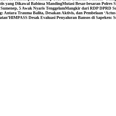
tis yang Dikawal Babinsa Manding
Mutasi Besar-besaran Polres S
 Sumenep, 5 Awak Nyaris Tenggelam
Mangkir dari RDP DPRD Su
g: Antara Trauma Balita, Desakan Aktivis, dan Pembelaan ‘Actus
atan’
HIMPASS Desak Evaluasi Penyaluran Bansos di Sapeken: 