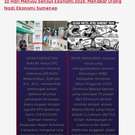
10 Hari Menuju Sensus Ekonomi 2026: Menakar Ulang
Nadi Ekonomi Sumenep
DESAK KEPASTIAN
IRONI ANGGARAN. Ilustrasi
HUKUM. Ketua DPC
visual yang
Perhimpunan Advokat
menggambarkan struktur
Indonesia (PERADI)
Rancangan APBD
Madura Raya, Syafrawi,
Kabupaten Sumenep
S.H., M.H., memberikan
Tahun Anggaran 2026.
keterangan terkait
Dominasi Belanja Operasi
berlarut-larutnya
yang mencapai 70 persen
penetapan tersangka
(Rp1,59 triliun) terlihat
kasus dugaan korupsi
kontras dengan alokasi
logistik KPU Sumenep,
Belanja Modal yang hanya
Senin (23/03/2026).
dijatah 3,2 persen (Rp73,8
Syafrawi meminta
miliar). Ketimpangan ini
Kejaksaan Negeri Sumenep
memicu kritik terkait
transparan mengenai nilai
efektivitas anggaran dalam