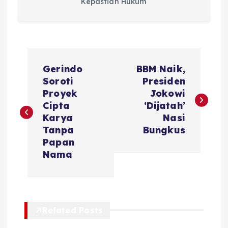
Kepastian Hukum
N
Gerindo
BBM Naik,
a
Soroti
Presiden
Proyek
Jokowi
v
Cipta
‘Dijatah’
Karya
Nasi
i
Tanpa
Bungkus
Papan
g
Nama
a
s
Related Posts