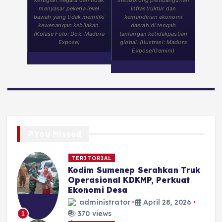
kerugian negara dan tidak
mendorong pembangunan
menyasar pekerja level
infrastruktur dan
bawah yang tidak memiliki
kemandirian ekonomi
kewenangan kebijakan.
daerah di tengah
(Kolase Foto: Dok. Madura
tantangan ketidakpastian
Expose)
global. (Ilustrasi: Madura
Expose/Gemini)
You Missed
TERITORIAL
Kodim Sumenep Serahkan Truk
Operasional KDKMP, Perkuat
Ekonomi Desa
administrator
April 28, 2026
370 views
1