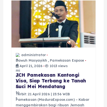
i
p
o
s
administrator
Dawuh Masyayikh
,
Pamekasan Expose
April 21, 2026
1013 views
JCH Pamekasan Kantongi
Visa, Siap Terbang ke Tanah
Suci Mei Mendatang
Terbit: 21 April 2026 | 23:56 WIB
Pamekasan (MaduraExpose.com) – Kabar
menggembirakan bagi ribuan Jemaah