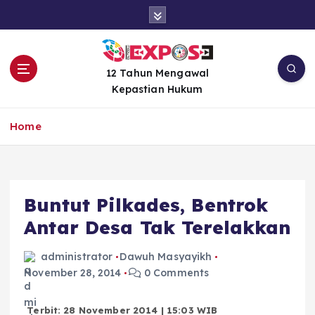
S
k
i
p
t
12 Tahun Mengawal
o
Kepastian Hukum
c
o
Home
n
t
e
n
Buntut Pilkades, Bentrok
t
Antar Desa Tak Terelakkan
administrator
Dawuh Masyayikh
November 28, 2014
0 Comments
Terbit: 28 November 2014 | 15:03 WIB