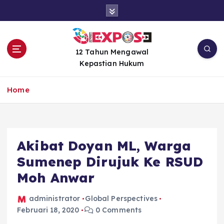
S
k
i
p
t
12 Tahun Mengawal
o
Kepastian Hukum
c
o
Home
n
t
e
n
Akibat Doyan ML, Warga
t
Sumenep Dirujuk Ke RSUD
Moh Anwar
administrator
Global Perspectives
Februari 18, 2020
0 Comments