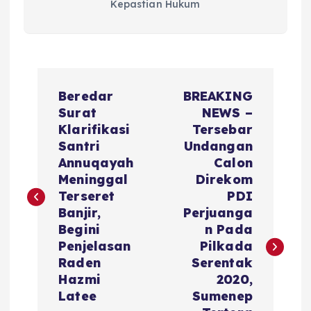
Kepastian Hukum
N
Beredar
BREAKING
a
Surat
NEWS –
Klarifikasi
Tersebar
v
Santri
Undangan
Annuqayah
Calon
i
Meninggal
Direkom
Terseret
PDI
g
Banjir,
Perjuanga
Begini
n Pada
a
Penjelasan
Pilkada
Raden
Serentak
s
Hazmi
2020,
Latee
Sumenep