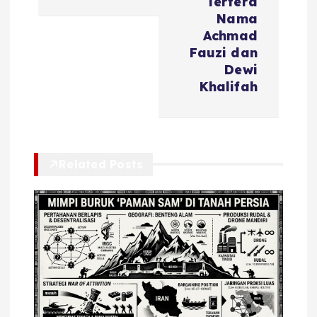
i
Tertera
Nama
Achmad
p
Fauzi dan
Dewi
o
Khalifah
s
Related Posts