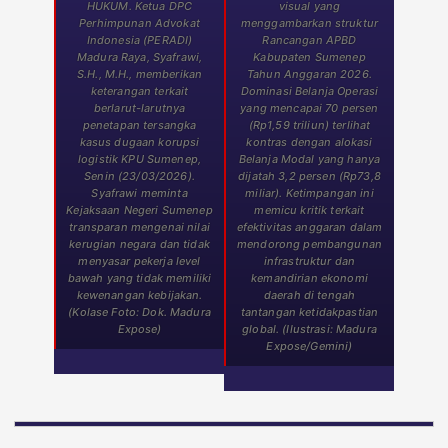
HUKUM. Ketua DPC
visual yang
Perhimpunan Advokat
menggambarkan struktur
Indonesia (PERADI)
Rancangan APBD
Madura Raya, Syafrawi,
Kabupaten Sumenep
S.H., M.H., memberikan
Tahun Anggaran 2026.
keterangan terkait
Dominasi Belanja Operasi
berlarut-larutnya
yang mencapai 70 persen
penetapan tersangka
(Rp1,59 triliun) terlihat
kasus dugaan korupsi
kontras dengan alokasi
logistik KPU Sumenep,
Belanja Modal yang hanya
Senin (23/03/2026).
dijatah 3,2 persen (Rp73,8
Syafrawi meminta
miliar). Ketimpangan ini
Kejaksaan Negeri Sumenep
memicu kritik terkait
transparan mengenai nilai
efektivitas anggaran dalam
kerugian negara dan tidak
mendorong pembangunan
menyasar pekerja level
infrastruktur dan
bawah yang tidak memiliki
kemandirian ekonomi
kewenangan kebijakan.
daerah di tengah
(Kolase Foto: Dok. Madura
tantangan ketidakpastian
Expose)
global. (Ilustrasi: Madura
Expose/Gemini)