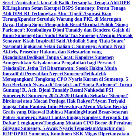
Seret ‘Aspirator Utama’ di Balik Tersangka Tenaga Ahli DPR
RI
Lingkaran Setan Korupsi BSPS Sumenep: Peran Tenaga
Ahli DPR RI Terbongkar, Alur ‘Upeti’ Aspirasi Kian
Terang
Xpander Seruduk Warung dan PKL di Marengan
Daya, Diduga Sopir Mengantuk Berat
Akrobat Politik ‘Singa
Parlemen’: Kembalinya Djoni Tunaidy dan Bendera Gajah di
Bumi Sumenep
Dari Sudut Kota Tua Sumenep Menuju Puncak
Senayan: Kisah Inspiratif Said Abdullah Sang ‘Raja Suara’
Nasional
Lingkaran Setan Galian C Sumenep: Antara Nyali
Aktivis, Prosedur Hukum, dan Kelestarian yang
Digadaikan
Dedikasi Tanpa Cacat: Kapolres Sumenep
Anugerahkan Satyalancana Pengabdian bagi Personel
Teladan
Dr. Jetha Tri Dharmawan: Sosok Hakim Muda
Inovatif di Pengadilan Negeri Sumenep
Detik-detik
Menegangkan! Tongkang CPO Nyaris Karam di Sumenep, 5
Kru Bertaruh Nyawa di Tengah Laut
“Singa Parlemen” Turun
Gunung! R. Ach. Djoni Tunaidy Resmi Nahkodai PSI
Sumenep
KI Sumenep 2025-2029 Dilantik: Sekadar ‘Stempel’
Birokrasi atau Macan Penjaga Hak Rakyat?
Ayam Teriyaki
hingga Tahu Fantasi: Intip Mewahnya Menu Makan Bergizi
Gratis yang Dikawal Babinsa Manding
Mutasi Besar-besaran
Polres Sumenep: Kasat Lantas hingga Kapolsek Berganti, Ini
Daftar Lengkapnya
Tongkang Muatan CPO Bocor di Perairan
Giliyang Sumenep, 5 Awak Nyaris Tenggelam
Mangkir dari
RDP DPRD Sumenep, Komitmen SKK Migas Dipertanyakan