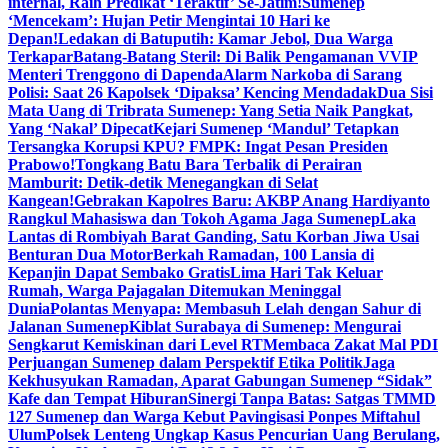
internal, Raih Predikat ‘Teraktif’ Se-Jatim!
Sumenep
‘Mencekam’: Hujan Petir Mengintai 10 Hari ke
Depan!
Ledakan di Batuputih: Kamar Jebol, Dua Warga
Terkapar
Batang-Batang Steril: Di Balik Pengamanan VVIP
Menteri Trenggono di Dapenda
Alarm Narkoba di Sarang
Polisi: Saat 26 Kapolsek ‘Dipaksa’ Kencing Mendadak
Dua Sisi
Mata Uang di Tribrata Sumenep: Yang Setia Naik Pangkat,
Yang ‘Nakal’ Dipecat
Kejari Sumenep ‘Mandul’ Tetapkan
Tersangka Korupsi KPU? FMPK: Ingat Pesan Presiden
Prabowo!
Tongkang Batu Bara Terbalik di Perairan
Mamburit: Detik-detik Menegangkan di Selat
Kangean!
Gebrakan Kapolres Baru: AKBP Anang Hardiyanto
Rangkul Mahasiswa dan Tokoh Agama Jaga Sumenep
Laka
Lantas di Rombiyah Barat Ganding, Satu Korban Jiwa Usai
Benturan Dua Motor
Berkah Ramadan, 100 Lansia di
Kepanjin Dapat Sembako Gratis
Lima Hari Tak Keluar
Rumah, Warga Pajagalan Ditemukan Meninggal
Dunia
Polantas Menyapa: Membasuh Lelah dengan Sahur di
Jalanan Sumenep
Kiblat Surabaya di Sumenep: Mengurai
Sengkarut Kemiskinan dari Level RT
Membaca Zakat Mal PDI
Perjuangan Sumenep dalam Perspektif Etika Politik
Jaga
Kekhusyukan Ramadan, Aparat Gabungan Sumenep “Sidak”
Kafe dan Tempat Hiburan
Sinergi Tanpa Batas: Satgas TMMD
127 Sumenep dan Warga Kebut Pavingisasi Ponpes Miftahul
Ulum
Polsek Lenteng Ungkap Kasus Pencurian Uang Berulang,