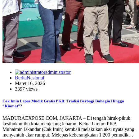
administrator
BeritaNasional
Maret 16, 2026
3397 views
Cak Imin Lepas Mudik Gratis PKB: Tradisi Berbagi Bahagia Hingga
“Kiamat”?
MADURAEXPOSE.COM, JAKARTA – Di tengah hiruk-pikuk
kesibukan ibu kota menjelang lebaran, Ketua Umum PKB
Muhaimin Iskandar (Cak Imin) kembali melakukan aksi nyata yang
menyentuh akar rumput. Melepas keberangkatan 1.200 pemudik…