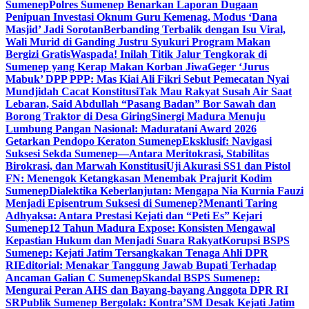
Sumenep
Polres Sumenep Benarkan Laporan Dugaan
Penipuan Investasi Oknum Guru Kemenag, Modus ‘Dana
Masjid’ Jadi Sorotan
Berbanding Terbalik dengan Isu Viral,
Wali Murid di Ganding Justru Syukuri Program Makan
Bergizi Gratis
Waspada! Inilah Titik Jalur Tengkorak di
Sumenep yang Kerap Makan Korban Jiwa
Geger ‘Jurus
Mabuk’ DPP PPP: Mas Kiai Ali Fikri Sebut Pemecatan Nyai
Mundjidah Cacat Konstitusi
Tak Mau Rakyat Susah Air Saat
Lebaran, Said Abdullah “Pasang Badan” Bor Sawah dan
Borong Traktor di Desa Giring
Sinergi Madura Menuju
Lumbung Pangan Nasional: Maduratani Award 2026
Getarkan Pendopo Keraton Sumenep
Eksklusif: Navigasi
Suksesi Sekda Sumenep—Antara Meritokrasi, Stabilitas
Birokrasi, dan Marwah Konstitusi
Uji Akurasi SS1 dan Pistol
FN: Menengok Ketangkasan Menembak Prajurit Kodim
Sumenep
Dialektika Keberlanjutan: Mengapa Nia Kurnia Fauzi
Menjadi Episentrum Suksesi di Sumenep?
Menanti Taring
Adhyaksa: Antara Prestasi Kejati dan “Peti Es” Kejari
Sumenep
12 Tahun Madura Expose: Konsisten Mengawal
Kepastian Hukum dan Menjadi Suara Rakyat
Korupsi BSPS
Sumenep: Kejati Jatim Tersangkakan Tenaga Ahli DPR
RI
Editorial: Menakar Tanggung Jawab Bupati Terhadap
Ancaman Galian C Sumenep
Skandal BSPS Sumenep:
Mengurai Peran AHS dan Bayang-bayang Anggota DPR RI
SR
Publik Sumenep Bergolak: Kontra’SM Desak Kejati Jatim