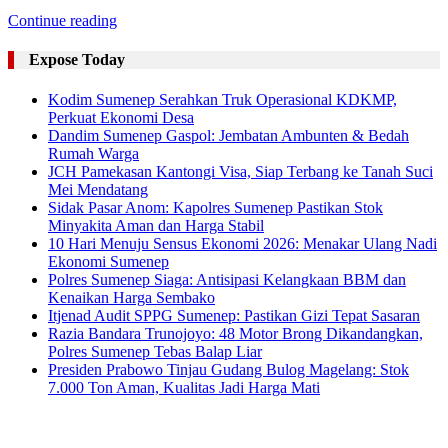
Continue reading
Expose Today
Kodim Sumenep Serahkan Truk Operasional KDKMP,
Perkuat Ekonomi Desa
Dandim Sumenep Gaspol: Jembatan Ambunten & Bedah
Rumah Warga
JCH Pamekasan Kantongi Visa, Siap Terbang ke Tanah Suci
Mei Mendatang
Sidak Pasar Anom: Kapolres Sumenep Pastikan Stok
Minyakita Aman dan Harga Stabil
10 Hari Menuju Sensus Ekonomi 2026: Menakar Ulang Nadi
Ekonomi Sumenep
Polres Sumenep Siaga: Antisipasi Kelangkaan BBM dan
Kenaikan Harga Sembako
Itjenad Audit SPPG Sumenep: Pastikan Gizi Tepat Sasaran
Razia Bandara Trunojoyo: 48 Motor Brong Dikandangkan,
Polres Sumenep Tebas Balap Liar
Presiden Prabowo Tinjau Gudang Bulog Magelang: Stok
7.000 Ton Aman, Kualitas Jadi Harga Mati