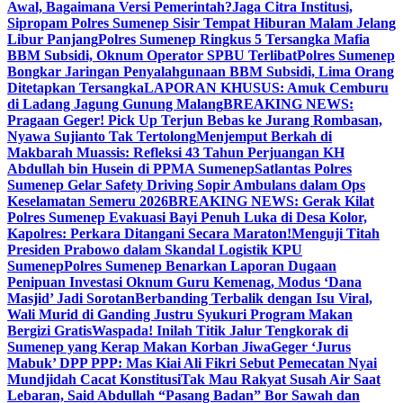
Awal, Bagaimana Versi Pemerintah?
Jaga Citra Institusi,
Sipropam Polres Sumenep Sisir Tempat Hiburan Malam Jelang
Libur Panjang
Polres Sumenep Ringkus 5 Tersangka Mafia
BBM Subsidi, Oknum Operator SPBU Terlibat
Polres Sumenep
Bongkar Jaringan Penyalahgunaan BBM Subsidi, Lima Orang
Ditetapkan Tersangka
LAPORAN KHUSUS: Amuk Cemburu
di Ladang Jagung Gunung Malang
BREAKING NEWS:
Pragaan Geger! Pick Up Terjun Bebas ke Jurang Rombasan,
Nyawa Sujianto Tak Tertolong
Menjemput Berkah di
Makbarah Muassis: Refleksi 43 Tahun Perjuangan KH
Abdullah bin Husein di PPMA Sumenep
Satlantas Polres
Sumenep Gelar Safety Driving Sopir Ambulans dalam Ops
Keselamatan Semeru 2026
BREAKING NEWS: Gerak Kilat
Polres Sumenep Evakuasi Bayi Penuh Luka di Desa Kolor,
Kapolres: Perkara Ditangani Secara Maraton!
Menguji Titah
Presiden Prabowo dalam Skandal Logistik KPU
Sumenep
Polres Sumenep Benarkan Laporan Dugaan
Penipuan Investasi Oknum Guru Kemenag, Modus ‘Dana
Masjid’ Jadi Sorotan
Berbanding Terbalik dengan Isu Viral,
Wali Murid di Ganding Justru Syukuri Program Makan
Bergizi Gratis
Waspada! Inilah Titik Jalur Tengkorak di
Sumenep yang Kerap Makan Korban Jiwa
Geger ‘Jurus
Mabuk’ DPP PPP: Mas Kiai Ali Fikri Sebut Pemecatan Nyai
Mundjidah Cacat Konstitusi
Tak Mau Rakyat Susah Air Saat
Lebaran, Said Abdullah “Pasang Badan” Bor Sawah dan