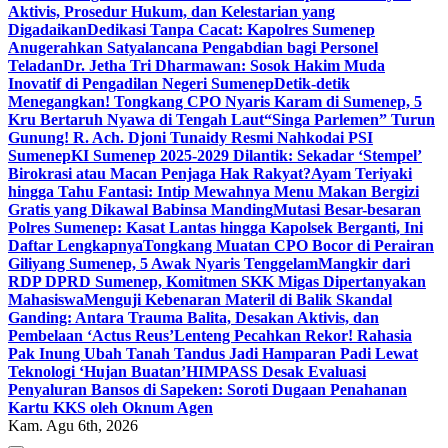
Aktivis, Prosedur Hukum, dan Kelestarian yang
Digadaikan
Dedikasi Tanpa Cacat: Kapolres Sumenep
Anugerahkan Satyalancana Pengabdian bagi Personel
Teladan
Dr. Jetha Tri Dharmawan: Sosok Hakim Muda
Inovatif di Pengadilan Negeri Sumenep
Detik-detik
Menegangkan! Tongkang CPO Nyaris Karam di Sumenep, 5
Kru Bertaruh Nyawa di Tengah Laut
“Singa Parlemen” Turun
Gunung! R. Ach. Djoni Tunaidy Resmi Nahkodai PSI
Sumenep
KI Sumenep 2025-2029 Dilantik: Sekadar ‘Stempel’
Birokrasi atau Macan Penjaga Hak Rakyat?
Ayam Teriyaki
hingga Tahu Fantasi: Intip Mewahnya Menu Makan Bergizi
Gratis yang Dikawal Babinsa Manding
Mutasi Besar-besaran
Polres Sumenep: Kasat Lantas hingga Kapolsek Berganti, Ini
Daftar Lengkapnya
Tongkang Muatan CPO Bocor di Perairan
Giliyang Sumenep, 5 Awak Nyaris Tenggelam
Mangkir dari
RDP DPRD Sumenep, Komitmen SKK Migas Dipertanyakan
Mahasiswa
Menguji Kebenaran Materil di Balik Skandal
Ganding: Antara Trauma Balita, Desakan Aktivis, dan
Pembelaan ‘Actus Reus’
Lenteng Pecahkan Rekor! Rahasia
Pak Inung Ubah Tanah Tandus Jadi Hamparan Padi Lewat
Teknologi ‘Hujan Buatan’
HIMPASS Desak Evaluasi
Penyaluran Bansos di Sapeken: Soroti Dugaan Penahanan
Kartu KKS oleh Oknum Agen
Kam. Agu 6th, 2026