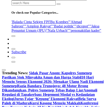
Search
for:
Or check our Popular Categories...
'Balada Cinta Sekjen FPI
'Bu Kombes'
"Ahmad
Sahroni"
"Amplop Rakyat"
"Badai politik"
"dicopot"
"Jaksa
Penuntut Umum (JPU)
"Nafa Urbach"
"penonaktifan kader"
Subscribe
Trending News:
Sidak Pasar Anom: Kapolres Sumenep
Pastikan Stok Minyakita Aman dan Harga Stabil
10 Hari
Menuju Sensus Ekonomi 2026: Menakar Ulang Nadi Ekonomi
Sumenep
Razia Bandara Trunojoyo: 48 Motor Brong
Dikandangkan, Polres Sumenep Tebas Balap Liar
Anomali
Regulasi di Tapakerbau: Hegemoni Modal vs Kedaulatan
Ekologi
Jurus Fajar ‘Kepung’ Ekonomi Rakyat
Bela Surya
Paloh di Madura
Kursi Kosong Menuju Makkah
Konferensi