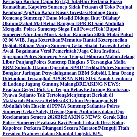
Kerugian Korban Capai Rp12,3 Juta
Hari Pertama Puasa
Ramadhan, Kapolres Sumenep Sidak Petasan di Toko Penjual
Kembang Api
Apa Kabar Kasus Investasi Bodong Guru
Kemenag Sumenep? Dana Masjid Diduga Ikut ‘Dilahap’
Oknum!
Zakat Mal Ketua Banggar DPR RI Said Abdullah
Mengalir, Polres Sumenep Siaga Full Power!
Tok! Bupati
Sumenep Atur Jam Musik Sahur Ramadan 2026: Mulai Pukul
02.00 WIB, Jaga Ketertiban!
Memutus Rantai Keterpencilan
Digital: Ribuan Warga Sumenep Gelar Shalat Tarawih Lebih
Awal, Bagaimana Versi Pemerintah?
Jaga Citra Institusi,
Sipropam Polres Sumenep Sisir Tempat Hiburan Malam Jelang
Libur Panjang
Polres Sumenep Ringkus 5 Tersangka Mafia
BBM Subsidi, Oknum Operator SPBU Terlibat
Polres Sumenep
Bongkar Jaringan Penyalahgunaan BBM Subsidi, Lima Orang
Ditetapkan Tersangka
LAPORAN KHUSUS: Amuk Cemburu
di Ladang Jagung Gunung Malang
BREAKING NEWS:
Pragaan Geger! Pick Up Terjun Bebas ke Jurang Rombasan,
Nyawa Sujianto Tak Tertolong
Menjemput Berkah di
Makbarah Muassis: Refleksi 43 Tahun Perjuangan KH
Abdullah bin Husein di PPMA Sumenep
Satlantas Polres
Sumenep Gelar Safety Driving Sopir Ambulans dalam Ops
Keselamatan Semeru 2026
BREAKING NEWS: Gerak Kilat
Polres Sumenep Evakuasi Bayi Penuh Luka di Desa Kolor,
Kapolres: Perkara Ditangani Secara Maraton!
Menguji Titah
Presiden Prabowo dalam Skandal Logistik KPU