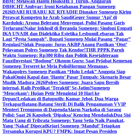
BBM: Melawan Hantu Hoaks
HET Turun, Anggaran
DBHCHT Ambyar: Ironi Ketahanan Pangan Sumenep
2026
DARI RUBARU KE RIYADH! Disnaker Sumenep Kirim
Perawat Kompeten ke Arab Saudi
Geger Sumur ‘Api’ di
Karduluk: Aroma Belerang Menyengat, Polisi Pasang Garis
Terlarang!
Nalar Inklusif di Beranda Sumenep: Simfoni Empati
IKA UNAIR dan Dialektika Estetika Lesbumi
Lebaran Tak
Lagi “Pesta Sampah”, Bupati Sumenep Mulai Pasang “Pagar”
Regulasi?
Sidak Pospam: Jurus AKBP Anang Pastikan ‘Otot’
Pelayanan Polres Sumenep Tak Kendor!
THR PPPK Paruh
Waktu Sumenep: Rp300 Ribu dan Politik Kesejahteraan
Fauzi
Investasi “Bodong” Oknum Guru: Saat Pejabat Kemenag
Sumenep Terseret ke Meja Polisi
Hormuz Memanas,
Wakapolres Sumenep Pastikan “Hulu Ledak” Anggota Siap
Pakai
Omisi Kapal dan ‘Hantu’ Pasar Tumpah: Skenario Besar
Mudik Madura 2026
Polres Sumenep: Juara Sapu Bersih
internal, Raih Predikat ‘Teraktif’ Se-Jatim!
Sumenep
‘Mencekam’: Hujan Petir Mengintai 10 Hari ke
Depan!
Ledakan di Batuputih: Kamar Jebol, Dua Warga
Terkapar
Batang-Batang Steril: Di Balik Pengamanan VVIP
Menteri Trenggono di Dapenda
Alarm Narkoba di Sarang
Polisi: Saat 26 Kapolsek ‘Dipaksa’ Kencing Mendadak
Dua Sisi
Mata Uang di Tribrata Sumenep: Yang Setia Naik Pangkat,
Yang ‘Nakal’ Dipecat
Kejari Sumenep ‘Mandul’ Tetapkan
Tersangka Korupsi KPU? FMPK: Ingat Pesan Presiden