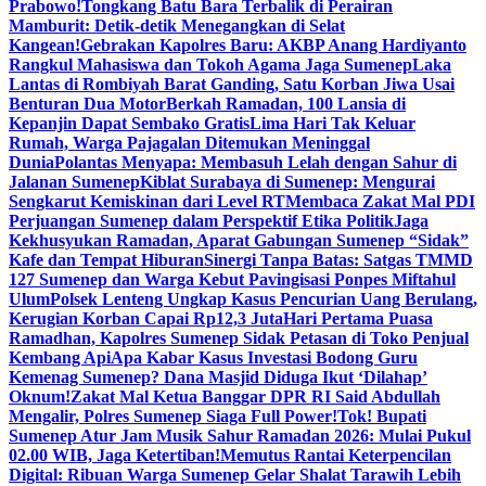
Prabowo!
Tongkang Batu Bara Terbalik di Perairan
Mamburit: Detik-detik Menegangkan di Selat
Kangean!
Gebrakan Kapolres Baru: AKBP Anang Hardiyanto
Rangkul Mahasiswa dan Tokoh Agama Jaga Sumenep
Laka
Lantas di Rombiyah Barat Ganding, Satu Korban Jiwa Usai
Benturan Dua Motor
Berkah Ramadan, 100 Lansia di
Kepanjin Dapat Sembako Gratis
Lima Hari Tak Keluar
Rumah, Warga Pajagalan Ditemukan Meninggal
Dunia
Polantas Menyapa: Membasuh Lelah dengan Sahur di
Jalanan Sumenep
Kiblat Surabaya di Sumenep: Mengurai
Sengkarut Kemiskinan dari Level RT
Membaca Zakat Mal PDI
Perjuangan Sumenep dalam Perspektif Etika Politik
Jaga
Kekhusyukan Ramadan, Aparat Gabungan Sumenep “Sidak”
Kafe dan Tempat Hiburan
Sinergi Tanpa Batas: Satgas TMMD
127 Sumenep dan Warga Kebut Pavingisasi Ponpes Miftahul
Ulum
Polsek Lenteng Ungkap Kasus Pencurian Uang Berulang,
Kerugian Korban Capai Rp12,3 Juta
Hari Pertama Puasa
Ramadhan, Kapolres Sumenep Sidak Petasan di Toko Penjual
Kembang Api
Apa Kabar Kasus Investasi Bodong Guru
Kemenag Sumenep? Dana Masjid Diduga Ikut ‘Dilahap’
Oknum!
Zakat Mal Ketua Banggar DPR RI Said Abdullah
Mengalir, Polres Sumenep Siaga Full Power!
Tok! Bupati
Sumenep Atur Jam Musik Sahur Ramadan 2026: Mulai Pukul
02.00 WIB, Jaga Ketertiban!
Memutus Rantai Keterpencilan
Digital: Ribuan Warga Sumenep Gelar Shalat Tarawih Lebih