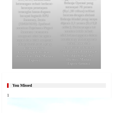
Belanja Operasi yang
keterangan terkait berlarut-
mencapai 70 persen
larutnya penetapan
(Rp1,59 triliun) terlihat
tersangka kasus dugaan
kontras dengan alokasi
korupsi logistik KPU
Belanja Modal yang hanya
Sumenep, Senin
dijatah 3,2 persen (Rp73,8
(23/03/2026). Syafrawi
miliar). Ketimpangan ini
meminta Kejaksaan Negeri
memicu kritik terkait
Sumenep transparan
efektivitas anggaran dalam
mengenai nilai kerugian
mendorong pembangunan
negara dan tidak menyasar
infrastruktur dan
pekerja level bawah yang
kemandirian ekonomi
tidak memiliki
daerah di tengah tantangan
kewenangan kebijakan.
ketidakpastian global.
(Kolase Foto: Dok. Madura
(Ilustrasi: Madura
Expose)
Expose/Gemini)
You Missed
1