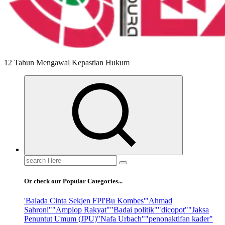
12 Tahun Mengawal Kepastian Hukum
Search
for:
Or check our Popular Categories...
'Balada Cinta Sekjen FPI
'Bu Kombes'
"Ahmad
Sahroni"
"Amplop Rakyat"
"Badai politik"
"dicopot"
"Jaksa
Penuntut Umum (JPU)
"Nafa Urbach"
"penonaktifan kader"