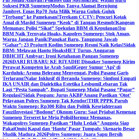
Fifi Sofiati Afifiyah?
Psikotes dan Meritokrasi: Wajah Baru
Suksesi PKB Sumenep
Modus Tanya Alamat Berujung
Jambret, Emas Rp70 Juta Milik Warga Guluk-Guluk
“Terbang” ke Pamekasan!
Terekam CCTV: Pencuri Kotak
Amal di Masjid Sumenep “Keok” di Tangan Resmob!
Kangean
Memanas: Polisi “Sikat” Spekulan BBM di Kepulauan!
Isu
BBM Naik Ternyata Hoaks, Kapolres Sumenep: Stok Aman,
Warga Jangan Panik!
Pangkat Baru, Tanggung Jawab
“Gahar”: 23 Prajurit Kodim Sumenep Resmi Naik Kelas!
Sidak
BBM: Melawan Hantu Hoaks
HET Turun, Anggaran
DBHCHT Ambyar: Ironi Ketahanan Pangan Sumenep
2026
DARI RUBARU KE RIYADH! Disnaker Sumenep Kirim
Perawat Kompeten ke Arab Saudi
Geger Sumur ‘Api’ di
Karduluk: Aroma Belerang Menyengat, Polisi Pasang Garis
Terlarang!
Nalar Inklusif di Beranda Sumenep: Simfoni Empati
IKA UNAIR dan Dialektika Estetika Lesbumi
Lebaran Tak
Lagi “Pesta Sampah”, Bupati Sumenep Mulai Pasang “Pagar”
Regulasi?
Sidak Pospam: Jurus AKBP Anang Pastikan ‘Otot’
Pelayanan Polres Sumenep Tak Kendor!
THR PPPK Paruh
Waktu Sumenep: Rp300 Ribu dan Politik Kesejahteraan
Fauzi
Investasi “Bodong” Oknum Guru: Saat Pejabat Kemenag
Sumenep Terseret ke Meja Polisi
Hormuz Memanas,
Wakapolres Sumenep Pastikan “Hulu Ledak” Anggota Siap
Pakai
Omisi Kapal dan ‘Hantu’ Pasar Tumpah: Skenario Besar
Mudik Madura 2026
Polres Sumenep: Juara Sapu Bersih