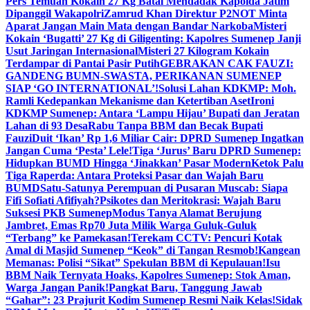
Pers Temuan Kokain 27 Kg Batal Mendadak Kapolda Jatim
Dipanggil Wakapolri
Zamrud Khan Direktur P2NOT Minta
Aparat Jangan Main Mata dengan Bandar Narkoba
Misteri
Kokain ‘Bugatti’ 27 Kg di Giligenting: Kapolres Sumenep Janji
Usut Jaringan Internasional
Misteri 27 Kilogram Kokain
Terdampar di Pantai Pasir Putih
GEBRAKAN CAK FAUZI:
GANDENG BUMN-SWASTA, PERIKANAN SUMENEP
SIAP ‘GO INTERNATIONAL’!
Solusi Lahan KDKMP: Moh.
Ramli Kedepankan Mekanisme dan Ketertiban Aset
Ironi
KDKMP Sumenep: Antara ‘Lampu Hijau’ Bupati dan Jeratan
Lahan di 93 Desa
Rabu Tanpa BBM dan Becak Bupati
Fauzi
Duit ‘Ikan’ Rp 1,6 Miliar Cair: DPRD Sumenep Ingatkan
Jangan Cuma ‘Pesta’ Lele!
Tiga ‘Jurus’ Baru DPRD Sumenep:
Hidupkan BUMD Hingga ‘Jinakkan’ Pasar Modern
Ketok Palu
Tiga Raperda: Antara Proteksi Pasar dan Wajah Baru
BUMD
Satu-Satunya Perempuan di Pusaran Muscab: Siapa
Fifi Sofiati Afifiyah?
Psikotes dan Meritokrasi: Wajah Baru
Suksesi PKB Sumenep
Modus Tanya Alamat Berujung
Jambret, Emas Rp70 Juta Milik Warga Guluk-Guluk
“Terbang” ke Pamekasan!
Terekam CCTV: Pencuri Kotak
Amal di Masjid Sumenep “Keok” di Tangan Resmob!
Kangean
Memanas: Polisi “Sikat” Spekulan BBM di Kepulauan!
Isu
BBM Naik Ternyata Hoaks, Kapolres Sumenep: Stok Aman,
Warga Jangan Panik!
Pangkat Baru, Tanggung Jawab
“Gahar”: 23 Prajurit Kodim Sumenep Resmi Naik Kelas!
Sidak