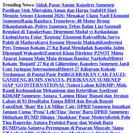
Skip
Trending News:
Sidak Pasar Anom: Kapolres Sumenep
to
Pastikan Stok Minyakita Aman dan Harga Stabil
10 Hari
content
Menuju Sensus Ekonomi 2026: Menakar Ulang Nadi Ekonomi
Sumenep
Razia Bandara Trunojoyo: 48 Motor Brong
Dikandangkan, Polres Sumenep Tebas Balap Liar
Anomali
Regulasi di Tapakerbau: Hegemoni Modal vs Kedaulatan
Ekologi
Jurus Fajar ‘Kepung’ Ekonomi Rakyat
Bela Surya
Paloh di Madura
Kursi Kosong Menuju Makkah
Konferensi
Pers Temuan Kokain 27 Kg Batal Mendadak Kapolda Jatim
Dipanggil Wakapolri
Zamrud Khan Direktur P2NOT Minta
Aparat Jangan Main Mata dengan Bandar Narkoba
Misteri
Kokain ‘Bugatti’ 27 Kg di Giligenting: Kapolres Sumenep Janji
Usut Jaringan Internasional
Misteri 27 Kilogram Kokain
Terdampar di Pantai Pasir Putih
GEBRAKAN CAK FAUZI:
GANDENG BUMN-SWASTA, PERIKANAN SUMENEP
SIAP ‘GO INTERNATIONAL’!
Solusi Lahan KDKMP: Moh.
Ramli Kedepankan Mekanisme dan Ketertiban Aset
Ironi
KDKMP Sumenep: Antara ‘Lampu Hijau’ Bupati dan Jeratan
Lahan di 93 Desa
Rabu Tanpa BBM dan Becak Bupati
Fauzi
Duit ‘Ikan’ Rp 1,6 Miliar Cair: DPRD Sumenep Ingatkan
Jangan Cuma ‘Pesta’ Lele!
Tiga ‘Jurus’ Baru DPRD Sumenep:
Hidupkan BUMD Hingga ‘Jinakkan’ Pasar Modern
Ketok Palu
Tiga Raperda: Antara Proteksi Pasar dan Wajah Baru
BUMD
Satu-Satunya Perempuan di Pusaran Muscab: Siapa