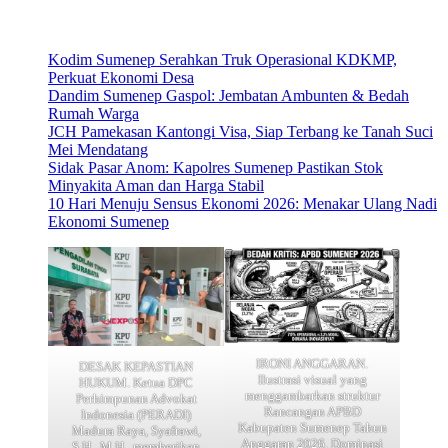
Kodim Sumenep Serahkan Truk Operasional KDKMP,
Perkuat Ekonomi Desa
Dandim Sumenep Gaspol: Jembatan Ambunten & Bedah
Rumah Warga
JCH Pamekasan Kantongi Visa, Siap Terbang ke Tanah Suci
Mei Mendatang
Sidak Pasar Anom: Kapolres Sumenep Pastikan Stok
Minyakita Aman dan Harga Stabil
10 Hari Menuju Sensus Ekonomi 2026: Menakar Ulang Nadi
Ekonomi Sumenep
IRONI ANGGARAN.
DESAK KEPASTIAN
Ilustrasi visual yang
HUKUM. Ketua DPC
menggambarkan struktur
Perhimpunan Advokat
Rancangan APBD
Indonesia (PERADI)
Kabupaten Sumenep Tahun
Madura Raya, Syafrawi,
Anggaran 2026. Dominasi
S.H., M.H., memberikan