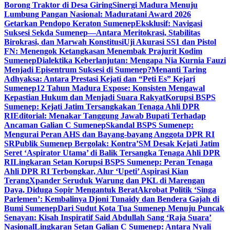
Borong Traktor di Desa Giring
Sinergi Madura Menuju
Lumbung Pangan Nasional: Maduratani Award 2026
Getarkan Pendopo Keraton Sumenep
Eksklusif: Navigasi
Suksesi Sekda Sumenep—Antara Meritokrasi, Stabilitas
Birokrasi, dan Marwah Konstitusi
Uji Akurasi SS1 dan Pistol
FN: Menengok Ketangkasan Menembak Prajurit Kodim
Sumenep
Dialektika Keberlanjutan: Mengapa Nia Kurnia Fauzi
Menjadi Episentrum Suksesi di Sumenep?
Menanti Taring
Adhyaksa: Antara Prestasi Kejati dan “Peti Es” Kejari
Sumenep
12 Tahun Madura Expose: Konsisten Mengawal
Kepastian Hukum dan Menjadi Suara Rakyat
Korupsi BSPS
Sumenep: Kejati Jatim Tersangkakan Tenaga Ahli DPR
RI
Editorial: Menakar Tanggung Jawab Bupati Terhadap
Ancaman Galian C Sumenep
Skandal BSPS Sumenep:
Mengurai Peran AHS dan Bayang-bayang Anggota DPR RI
SR
Publik Sumenep Bergolak: Kontra’SM Desak Kejati Jatim
Seret ‘Aspirator Utama’ di Balik Tersangka Tenaga Ahli DPR
RI
Lingkaran Setan Korupsi BSPS Sumenep: Peran Tenaga
Ahli DPR RI Terbongkar, Alur ‘Upeti’ Aspirasi Kian
Terang
Xpander Seruduk Warung dan PKL di Marengan
Daya, Diduga Sopir Mengantuk Berat
Akrobat Politik ‘Singa
Parlemen’: Kembalinya Djoni Tunaidy dan Bendera Gajah di
Bumi Sumenep
Dari Sudut Kota Tua Sumenep Menuju Puncak
Senayan: Kisah Inspiratif Said Abdullah Sang ‘Raja Suara’
Nasional
Lingkaran Setan Galian C Sumenep: Antara Nyali