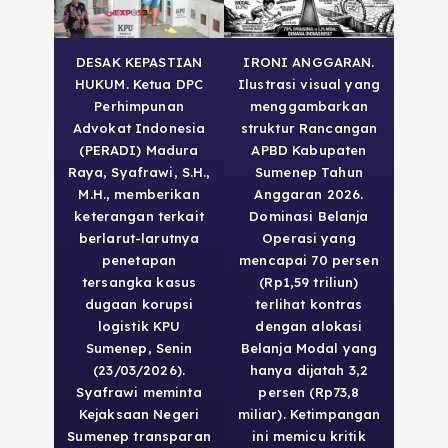
DESAK KEPASTIAN
IRONI ANGGARAN.
HUKUM. Ketua DPC
Ilustrasi visual yang
Perhimpunan
menggambarkan
Advokat Indonesia
struktur Rancangan
(PERADI) Madura
APBD Kabupaten
Raya, Syafrawi, S.H.,
Sumenep Tahun
M.H., memberikan
Anggaran 2026.
keterangan terkait
Dominasi Belanja
berlarut-larutnya
Operasi yang
penetapan
mencapai 70 persen
tersangka kasus
(Rp1,59 triliun)
dugaan korupsi
terlihat kontras
logistik KPU
dengan alokasi
Sumenep, Senin
Belanja Modal yang
(23/03/2026).
hanya dijatah 3,2
Syafrawi meminta
persen (Rp73,8
Kejaksaan Negeri
miliar). Ketimpangan
Sumenep transparan
ini memicu kritik