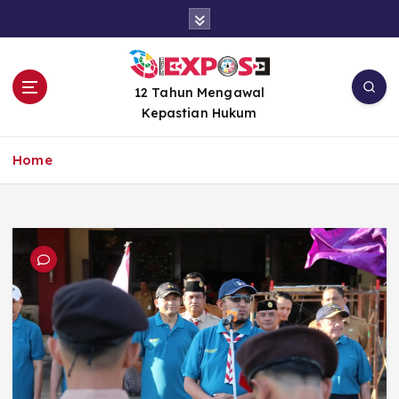
S
k
i
p
t
12 Tahun Mengawal
o
Kepastian Hukum
c
o
Home
n
t
e
n
t