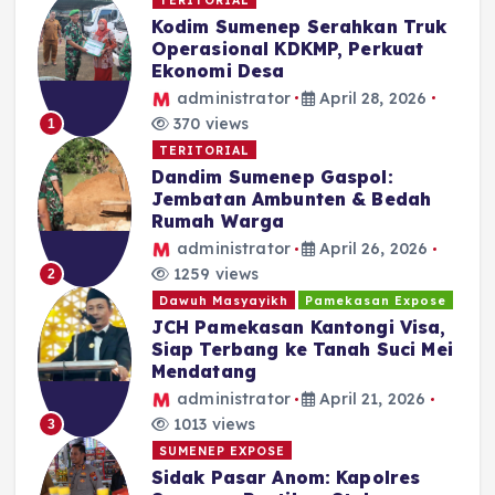
Kodim Sumenep Serahkan Truk
Operasional KDKMP, Perkuat
Ekonomi Desa
administrator
April 28, 2026
370 views
1
TERITORIAL
Dandim Sumenep Gaspol:
Jembatan Ambunten & Bedah
Rumah Warga
administrator
April 26, 2026
1259 views
2
Dawuh Masyayikh
Pamekasan Expose
JCH Pamekasan Kantongi Visa,
Siap Terbang ke Tanah Suci Mei
Mendatang
administrator
April 21, 2026
1013 views
3
SUMENEP EXPOSE
Sidak Pasar Anom: Kapolres