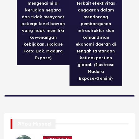
mengenai nilai
terkait efektivitas
kerugian negara
anggaran dalam
dan tidak menyasar
mendorong
pekerja level bawah
pembangunan
yang tidak memiliki
infrastruktur dan
kewenangan
kemandirian
kebijakan. (Kolase
ekonomi daerah di
Foto: Dok. Madura
tengah tantangan
Expose)
ketidakpastian
global. (Ilustrasi:
Madura
Expose/Gemini)
You Missed
TERITORIAL