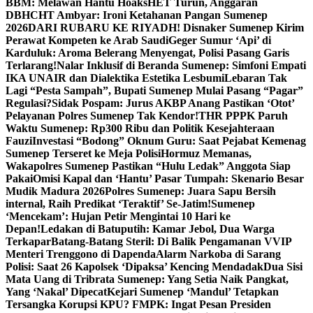
BBM: Melawan Hantu Hoaks
HET Turun, Anggaran
DBHCHT Ambyar: Ironi Ketahanan Pangan Sumenep
2026
DARI RUBARU KE RIYADH! Disnaker Sumenep Kirim
Perawat Kompeten ke Arab Saudi
Geger Sumur ‘Api’ di
Karduluk: Aroma Belerang Menyengat, Polisi Pasang Garis
Terlarang!
Nalar Inklusif di Beranda Sumenep: Simfoni Empati
IKA UNAIR dan Dialektika Estetika Lesbumi
Lebaran Tak
Lagi “Pesta Sampah”, Bupati Sumenep Mulai Pasang “Pagar”
Regulasi?
Sidak Pospam: Jurus AKBP Anang Pastikan ‘Otot’
Pelayanan Polres Sumenep Tak Kendor!
THR PPPK Paruh
Waktu Sumenep: Rp300 Ribu dan Politik Kesejahteraan
Fauzi
Investasi “Bodong” Oknum Guru: Saat Pejabat Kemenag
Sumenep Terseret ke Meja Polisi
Hormuz Memanas,
Wakapolres Sumenep Pastikan “Hulu Ledak” Anggota Siap
Pakai
Omisi Kapal dan ‘Hantu’ Pasar Tumpah: Skenario Besar
Mudik Madura 2026
Polres Sumenep: Juara Sapu Bersih
internal, Raih Predikat ‘Teraktif’ Se-Jatim!
Sumenep
‘Mencekam’: Hujan Petir Mengintai 10 Hari ke
Depan!
Ledakan di Batuputih: Kamar Jebol, Dua Warga
Terkapar
Batang-Batang Steril: Di Balik Pengamanan VVIP
Menteri Trenggono di Dapenda
Alarm Narkoba di Sarang
Polisi: Saat 26 Kapolsek ‘Dipaksa’ Kencing Mendadak
Dua Sisi
Mata Uang di Tribrata Sumenep: Yang Setia Naik Pangkat,
Yang ‘Nakal’ Dipecat
Kejari Sumenep ‘Mandul’ Tetapkan
Tersangka Korupsi KPU? FMPK: Ingat Pesan Presiden