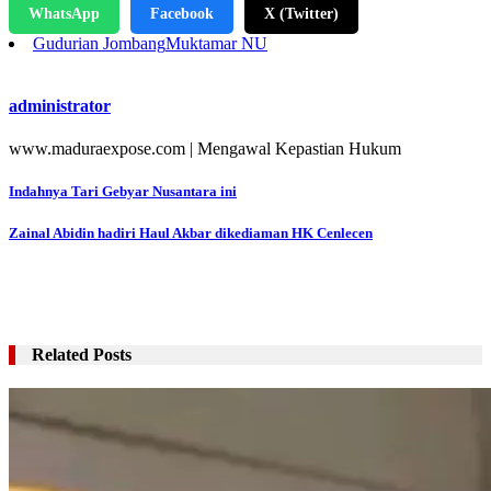
WhatsApp
Facebook
X (Twitter)
Gudurian Jombang
Muktamar NU
administrator
www.maduraexpose.com | Mengawal Kepastian Hukum
Navigasi
Indahnya Tari Gebyar Nusantara ini
pos
Zainal Abidin hadiri Haul Akbar dikediaman HK Cenlecen
Related Posts