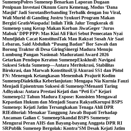
Sumenep
Polres Sumenep Benarkan Laporan Dugaan
Penipuan Investasi Oknum Guru Kemenag, Modus ‘Dana
Masjid’ Jadi Sorotan
Berbanding Terbalik dengan Isu Viral,
Wali Murid di Ganding Justru Syukuri Program Makan
Bergizi Gratis
Waspada! Inilah Titik Jalur Tengkorak di
Sumenep yang Kerap Makan Korban Jiwa
Geger ‘Jurus
Mabuk’ DPP PPP: Mas Kiai Ali Fikri Sebut Pemecatan Nyai
Mundjidah Cacat Konstitusi
Tak Mau Rakyat Susah Air Saat
Lebaran, Said Abdullah “Pasang Badan” Bor Sawah dan
Borong Traktor di Desa Giring
Sinergi Madura Menuju
Lumbung Pangan Nasional: Maduratani Award 2026
Getarkan Pendopo Keraton Sumenep
Eksklusif: Navigasi
Suksesi Sekda Sumenep—Antara Meritokrasi, Stabilitas
Birokrasi, dan Marwah Konstitusi
Uji Akurasi SS1 dan Pistol
FN: Menengok Ketangkasan Menembak Prajurit Kodim
Sumenep
Dialektika Keberlanjutan: Mengapa Nia Kurnia Fauzi
Menjadi Episentrum Suksesi di Sumenep?
Menanti Taring
Adhyaksa: Antara Prestasi Kejati dan “Peti Es” Kejari
Sumenep
12 Tahun Madura Expose: Konsisten Mengawal
Kepastian Hukum dan Menjadi Suara Rakyat
Korupsi BSPS
Sumenep: Kejati Jatim Tersangkakan Tenaga Ahli DPR
RI
Editorial: Menakar Tanggung Jawab Bupati Terhadap
Ancaman Galian C Sumenep
Skandal BSPS Sumenep:
Mengurai Peran AHS dan Bayang-bayang Anggota DPR RI
SR
Publik Sumenep Bergolak: Kontra’SM Desak Kejati Jatim