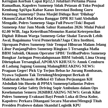
Kerugian Korban Capai Rp12,3 Juta
Hari Pertama Puasa
Ramadhan, Kapolres Sumenep Sidak Petasan di Toko Penjual
Kembang Api
Apa Kabar Kasus Investasi Bodong Guru
Kemenag Sumenep? Dana Masjid Diduga Ikut ‘Dilahap’
Oknum!
Zakat Mal Ketua Banggar DPR RI Said Abdullah
Mengalir, Polres Sumenep Siaga Full Power!
Tok! Bupati
Sumenep Atur Jam Musik Sahur Ramadan 2026: Mulai Pukul
02.00 WIB, Jaga Ketertiban!
Memutus Rantai Keterpencilan
Digital: Ribuan Warga Sumenep Gelar Shalat Tarawih Lebih
Awal, Bagaimana Versi Pemerintah?
Jaga Citra Institusi,
Sipropam Polres Sumenep Sisir Tempat Hiburan Malam Jelang
Libur Panjang
Polres Sumenep Ringkus 5 Tersangka Mafia
BBM Subsidi, Oknum Operator SPBU Terlibat
Polres Sumenep
Bongkar Jaringan Penyalahgunaan BBM Subsidi, Lima Orang
Ditetapkan Tersangka
LAPORAN KHUSUS: Amuk Cemburu
di Ladang Jagung Gunung Malang
BREAKING NEWS:
Pragaan Geger! Pick Up Terjun Bebas ke Jurang Rombasan,
Nyawa Sujianto Tak Tertolong
Menjemput Berkah di
Makbarah Muassis: Refleksi 43 Tahun Perjuangan KH
Abdullah bin Husein di PPMA Sumenep
Satlantas Polres
Sumenep Gelar Safety Driving Sopir Ambulans dalam Ops
Keselamatan Semeru 2026
BREAKING NEWS: Gerak Kilat
Polres Sumenep Evakuasi Bayi Penuh Luka di Desa Kolor,
Kapolres: Perkara Ditangani Secara Maraton!
Menguji Titah
Presiden Prabowo dalam Skandal Logistik KPU