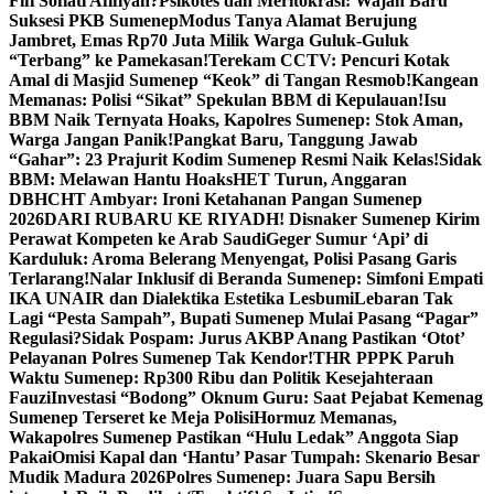
Fifi Sofiati Afifiyah?
Psikotes dan Meritokrasi: Wajah Baru
Suksesi PKB Sumenep
Modus Tanya Alamat Berujung
Jambret, Emas Rp70 Juta Milik Warga Guluk-Guluk
“Terbang” ke Pamekasan!
Terekam CCTV: Pencuri Kotak
Amal di Masjid Sumenep “Keok” di Tangan Resmob!
Kangean
Memanas: Polisi “Sikat” Spekulan BBM di Kepulauan!
Isu
BBM Naik Ternyata Hoaks, Kapolres Sumenep: Stok Aman,
Warga Jangan Panik!
Pangkat Baru, Tanggung Jawab
“Gahar”: 23 Prajurit Kodim Sumenep Resmi Naik Kelas!
Sidak
BBM: Melawan Hantu Hoaks
HET Turun, Anggaran
DBHCHT Ambyar: Ironi Ketahanan Pangan Sumenep
2026
DARI RUBARU KE RIYADH! Disnaker Sumenep Kirim
Perawat Kompeten ke Arab Saudi
Geger Sumur ‘Api’ di
Karduluk: Aroma Belerang Menyengat, Polisi Pasang Garis
Terlarang!
Nalar Inklusif di Beranda Sumenep: Simfoni Empati
IKA UNAIR dan Dialektika Estetika Lesbumi
Lebaran Tak
Lagi “Pesta Sampah”, Bupati Sumenep Mulai Pasang “Pagar”
Regulasi?
Sidak Pospam: Jurus AKBP Anang Pastikan ‘Otot’
Pelayanan Polres Sumenep Tak Kendor!
THR PPPK Paruh
Waktu Sumenep: Rp300 Ribu dan Politik Kesejahteraan
Fauzi
Investasi “Bodong” Oknum Guru: Saat Pejabat Kemenag
Sumenep Terseret ke Meja Polisi
Hormuz Memanas,
Wakapolres Sumenep Pastikan “Hulu Ledak” Anggota Siap
Pakai
Omisi Kapal dan ‘Hantu’ Pasar Tumpah: Skenario Besar
Mudik Madura 2026
Polres Sumenep: Juara Sapu Bersih