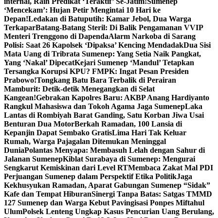
internal, Raih Predikat ‘Teraktif’ Se-Jatim!
Sumenep
‘Mencekam’: Hujan Petir Mengintai 10 Hari ke
Depan!
Ledakan di Batuputih: Kamar Jebol, Dua Warga
Terkapar
Batang-Batang Steril: Di Balik Pengamanan VVIP
Menteri Trenggono di Dapenda
Alarm Narkoba di Sarang
Polisi: Saat 26 Kapolsek ‘Dipaksa’ Kencing Mendadak
Dua Sisi
Mata Uang di Tribrata Sumenep: Yang Setia Naik Pangkat,
Yang ‘Nakal’ Dipecat
Kejari Sumenep ‘Mandul’ Tetapkan
Tersangka Korupsi KPU? FMPK: Ingat Pesan Presiden
Prabowo!
Tongkang Batu Bara Terbalik di Perairan
Mamburit: Detik-detik Menegangkan di Selat
Kangean!
Gebrakan Kapolres Baru: AKBP Anang Hardiyanto
Rangkul Mahasiswa dan Tokoh Agama Jaga Sumenep
Laka
Lantas di Rombiyah Barat Ganding, Satu Korban Jiwa Usai
Benturan Dua Motor
Berkah Ramadan, 100 Lansia di
Kepanjin Dapat Sembako Gratis
Lima Hari Tak Keluar
Rumah, Warga Pajagalan Ditemukan Meninggal
Dunia
Polantas Menyapa: Membasuh Lelah dengan Sahur di
Jalanan Sumenep
Kiblat Surabaya di Sumenep: Mengurai
Sengkarut Kemiskinan dari Level RT
Membaca Zakat Mal PDI
Perjuangan Sumenep dalam Perspektif Etika Politik
Jaga
Kekhusyukan Ramadan, Aparat Gabungan Sumenep “Sidak”
Kafe dan Tempat Hiburan
Sinergi Tanpa Batas: Satgas TMMD
127 Sumenep dan Warga Kebut Pavingisasi Ponpes Miftahul
Ulum
Polsek Lenteng Ungkap Kasus Pencurian Uang Berulang,