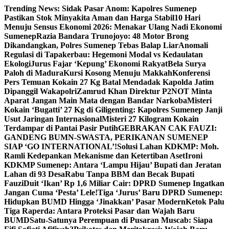
Skip
Trending News:
Sidak Pasar Anom: Kapolres Sumenep
to
Pastikan Stok Minyakita Aman dan Harga Stabil
10 Hari
content
Menuju Sensus Ekonomi 2026: Menakar Ulang Nadi Ekonomi
Sumenep
Razia Bandara Trunojoyo: 48 Motor Brong
Dikandangkan, Polres Sumenep Tebas Balap Liar
Anomali
Regulasi di Tapakerbau: Hegemoni Modal vs Kedaulatan
Ekologi
Jurus Fajar ‘Kepung’ Ekonomi Rakyat
Bela Surya
Paloh di Madura
Kursi Kosong Menuju Makkah
Konferensi
Pers Temuan Kokain 27 Kg Batal Mendadak Kapolda Jatim
Dipanggil Wakapolri
Zamrud Khan Direktur P2NOT Minta
Aparat Jangan Main Mata dengan Bandar Narkoba
Misteri
Kokain ‘Bugatti’ 27 Kg di Giligenting: Kapolres Sumenep Janji
Usut Jaringan Internasional
Misteri 27 Kilogram Kokain
Terdampar di Pantai Pasir Putih
GEBRAKAN CAK FAUZI:
GANDENG BUMN-SWASTA, PERIKANAN SUMENEP
SIAP ‘GO INTERNATIONAL’!
Solusi Lahan KDKMP: Moh.
Ramli Kedepankan Mekanisme dan Ketertiban Aset
Ironi
KDKMP Sumenep: Antara ‘Lampu Hijau’ Bupati dan Jeratan
Lahan di 93 Desa
Rabu Tanpa BBM dan Becak Bupati
Fauzi
Duit ‘Ikan’ Rp 1,6 Miliar Cair: DPRD Sumenep Ingatkan
Jangan Cuma ‘Pesta’ Lele!
Tiga ‘Jurus’ Baru DPRD Sumenep:
Hidupkan BUMD Hingga ‘Jinakkan’ Pasar Modern
Ketok Palu
Tiga Raperda: Antara Proteksi Pasar dan Wajah Baru
BUMD
Satu-Satunya Perempuan di Pusaran Muscab: Siapa