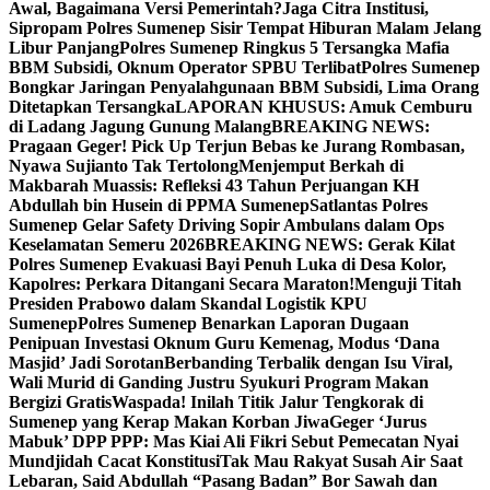
Awal, Bagaimana Versi Pemerintah?
Jaga Citra Institusi,
Sipropam Polres Sumenep Sisir Tempat Hiburan Malam Jelang
Libur Panjang
Polres Sumenep Ringkus 5 Tersangka Mafia
BBM Subsidi, Oknum Operator SPBU Terlibat
Polres Sumenep
Bongkar Jaringan Penyalahgunaan BBM Subsidi, Lima Orang
Ditetapkan Tersangka
LAPORAN KHUSUS: Amuk Cemburu
di Ladang Jagung Gunung Malang
BREAKING NEWS:
Pragaan Geger! Pick Up Terjun Bebas ke Jurang Rombasan,
Nyawa Sujianto Tak Tertolong
Menjemput Berkah di
Makbarah Muassis: Refleksi 43 Tahun Perjuangan KH
Abdullah bin Husein di PPMA Sumenep
Satlantas Polres
Sumenep Gelar Safety Driving Sopir Ambulans dalam Ops
Keselamatan Semeru 2026
BREAKING NEWS: Gerak Kilat
Polres Sumenep Evakuasi Bayi Penuh Luka di Desa Kolor,
Kapolres: Perkara Ditangani Secara Maraton!
Menguji Titah
Presiden Prabowo dalam Skandal Logistik KPU
Sumenep
Polres Sumenep Benarkan Laporan Dugaan
Penipuan Investasi Oknum Guru Kemenag, Modus ‘Dana
Masjid’ Jadi Sorotan
Berbanding Terbalik dengan Isu Viral,
Wali Murid di Ganding Justru Syukuri Program Makan
Bergizi Gratis
Waspada! Inilah Titik Jalur Tengkorak di
Sumenep yang Kerap Makan Korban Jiwa
Geger ‘Jurus
Mabuk’ DPP PPP: Mas Kiai Ali Fikri Sebut Pemecatan Nyai
Mundjidah Cacat Konstitusi
Tak Mau Rakyat Susah Air Saat
Lebaran, Said Abdullah “Pasang Badan” Bor Sawah dan