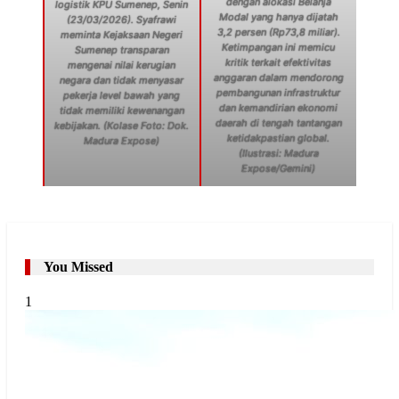
dengan alokasi Belanja
logistik KPU Sumenep, Senin
Modal yang hanya dijatah
(23/03/2026). Syafrawi
3,2 persen (Rp73,8 miliar).
meminta Kejaksaan Negeri
Ketimpangan ini memicu
Sumenep transparan
kritik terkait efektivitas
mengenai nilai kerugian
anggaran dalam mendorong
negara dan tidak menyasar
pembangunan infrastruktur
pekerja level bawah yang
dan kemandirian ekonomi
tidak memiliki kewenangan
daerah di tengah tantangan
kebijakan. (Kolase Foto: Dok.
ketidakpastian global.
Madura Expose)
(Ilustrasi: Madura
Expose/Gemini)
You Missed
1