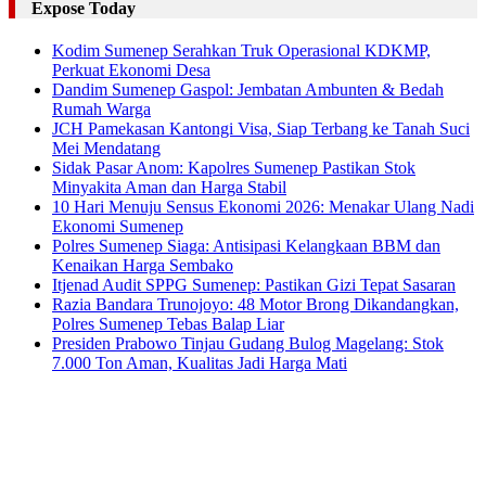
Expose Today
Kodim Sumenep Serahkan Truk Operasional KDKMP,
Perkuat Ekonomi Desa
Dandim Sumenep Gaspol: Jembatan Ambunten & Bedah
Rumah Warga
JCH Pamekasan Kantongi Visa, Siap Terbang ke Tanah Suci
Mei Mendatang
Sidak Pasar Anom: Kapolres Sumenep Pastikan Stok
Minyakita Aman dan Harga Stabil
10 Hari Menuju Sensus Ekonomi 2026: Menakar Ulang Nadi
Ekonomi Sumenep
Polres Sumenep Siaga: Antisipasi Kelangkaan BBM dan
Kenaikan Harga Sembako
Itjenad Audit SPPG Sumenep: Pastikan Gizi Tepat Sasaran
Razia Bandara Trunojoyo: 48 Motor Brong Dikandangkan,
Polres Sumenep Tebas Balap Liar
Presiden Prabowo Tinjau Gudang Bulog Magelang: Stok
7.000 Ton Aman, Kualitas Jadi Harga Mati