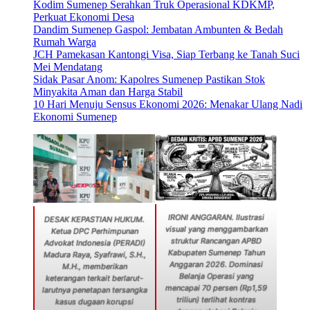
Kodim Sumenep Serahkan Truk Operasional KDKMP,
Perkuat Ekonomi Desa
Dandim Sumenep Gaspol: Jembatan Ambunten & Bedah
Rumah Warga
JCH Pamekasan Kantongi Visa, Siap Terbang ke Tanah Suci
Mei Mendatang
Sidak Pasar Anom: Kapolres Sumenep Pastikan Stok
Minyakita Aman dan Harga Stabil
10 Hari Menuju Sensus Ekonomi 2026: Menakar Ulang Nadi
Ekonomi Sumenep
IRONI ANGGARAN. Ilustrasi
DESAK KEPASTIAN HUKUM.
visual yang menggambarkan
Ketua DPC Perhimpunan
struktur Rancangan APBD
Advokat Indonesia (PERADI)
Kabupaten Sumenep Tahun
Madura Raya, Syafrawi, S.H.,
Anggaran 2026. Dominasi
M.H., memberikan
Belanja Operasi yang
keterangan terkait berlarut-
mencapai 70 persen (Rp1,59
larutnya penetapan tersangka
triliun) terlihat kontras
kasus dugaan korupsi