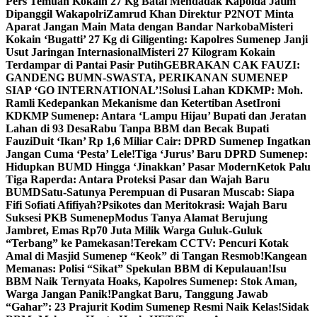
Pers Temuan Kokain 27 Kg Batal Mendadak Kapolda Jatim
Dipanggil Wakapolri
Zamrud Khan Direktur P2NOT Minta
Aparat Jangan Main Mata dengan Bandar Narkoba
Misteri
Kokain ‘Bugatti’ 27 Kg di Giligenting: Kapolres Sumenep Janji
Usut Jaringan Internasional
Misteri 27 Kilogram Kokain
Terdampar di Pantai Pasir Putih
GEBRAKAN CAK FAUZI:
GANDENG BUMN-SWASTA, PERIKANAN SUMENEP
SIAP ‘GO INTERNATIONAL’!
Solusi Lahan KDKMP: Moh.
Ramli Kedepankan Mekanisme dan Ketertiban Aset
Ironi
KDKMP Sumenep: Antara ‘Lampu Hijau’ Bupati dan Jeratan
Lahan di 93 Desa
Rabu Tanpa BBM dan Becak Bupati
Fauzi
Duit ‘Ikan’ Rp 1,6 Miliar Cair: DPRD Sumenep Ingatkan
Jangan Cuma ‘Pesta’ Lele!
Tiga ‘Jurus’ Baru DPRD Sumenep:
Hidupkan BUMD Hingga ‘Jinakkan’ Pasar Modern
Ketok Palu
Tiga Raperda: Antara Proteksi Pasar dan Wajah Baru
BUMD
Satu-Satunya Perempuan di Pusaran Muscab: Siapa
Fifi Sofiati Afifiyah?
Psikotes dan Meritokrasi: Wajah Baru
Suksesi PKB Sumenep
Modus Tanya Alamat Berujung
Jambret, Emas Rp70 Juta Milik Warga Guluk-Guluk
“Terbang” ke Pamekasan!
Terekam CCTV: Pencuri Kotak
Amal di Masjid Sumenep “Keok” di Tangan Resmob!
Kangean
Memanas: Polisi “Sikat” Spekulan BBM di Kepulauan!
Isu
BBM Naik Ternyata Hoaks, Kapolres Sumenep: Stok Aman,
Warga Jangan Panik!
Pangkat Baru, Tanggung Jawab
“Gahar”: 23 Prajurit Kodim Sumenep Resmi Naik Kelas!
Sidak