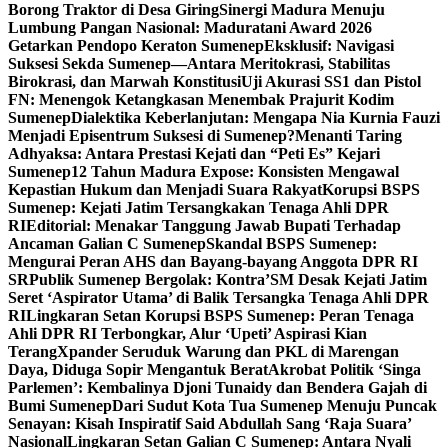
Borong Traktor di Desa Giring
Sinergi Madura Menuju
Lumbung Pangan Nasional: Maduratani Award 2026
Getarkan Pendopo Keraton Sumenep
Eksklusif: Navigasi
Suksesi Sekda Sumenep—Antara Meritokrasi, Stabilitas
Birokrasi, dan Marwah Konstitusi
Uji Akurasi SS1 dan Pistol
FN: Menengok Ketangkasan Menembak Prajurit Kodim
Sumenep
Dialektika Keberlanjutan: Mengapa Nia Kurnia Fauzi
Menjadi Episentrum Suksesi di Sumenep?
Menanti Taring
Adhyaksa: Antara Prestasi Kejati dan “Peti Es” Kejari
Sumenep
12 Tahun Madura Expose: Konsisten Mengawal
Kepastian Hukum dan Menjadi Suara Rakyat
Korupsi BSPS
Sumenep: Kejati Jatim Tersangkakan Tenaga Ahli DPR
RI
Editorial: Menakar Tanggung Jawab Bupati Terhadap
Ancaman Galian C Sumenep
Skandal BSPS Sumenep:
Mengurai Peran AHS dan Bayang-bayang Anggota DPR RI
SR
Publik Sumenep Bergolak: Kontra’SM Desak Kejati Jatim
Seret ‘Aspirator Utama’ di Balik Tersangka Tenaga Ahli DPR
RI
Lingkaran Setan Korupsi BSPS Sumenep: Peran Tenaga
Ahli DPR RI Terbongkar, Alur ‘Upeti’ Aspirasi Kian
Terang
Xpander Seruduk Warung dan PKL di Marengan
Daya, Diduga Sopir Mengantuk Berat
Akrobat Politik ‘Singa
Parlemen’: Kembalinya Djoni Tunaidy dan Bendera Gajah di
Bumi Sumenep
Dari Sudut Kota Tua Sumenep Menuju Puncak
Senayan: Kisah Inspiratif Said Abdullah Sang ‘Raja Suara’
Nasional
Lingkaran Setan Galian C Sumenep: Antara Nyali