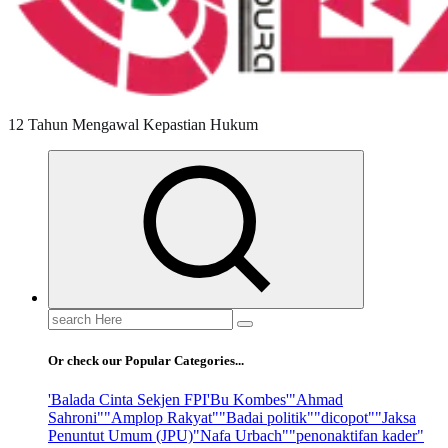
12 Tahun Mengawal Kepastian Hukum
Search
for:
Or check our Popular Categories...
'Balada Cinta Sekjen FPI
'Bu Kombes'
"Ahmad
Sahroni"
"Amplop Rakyat"
"Badai politik"
"dicopot"
"Jaksa
Penuntut Umum (JPU)
"Nafa Urbach"
"penonaktifan kader"