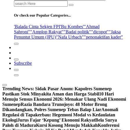
Search
for:
Or check our Popular Categories...
'Balada Cinta Sekjen FPI
'Bu Kombes'
"Ahmad
Sahroni"
"Amplop Rakyat"
"Badai politik"
"dicopot"
"Jaksa
Penuntut Umum (JPU)
"Nafa Urbach"
"penonaktifan kader"
Subscribe
Trending News:
Sidak Pasar Anom: Kapolres Sumenep
Pastikan Stok Minyakita Aman dan Harga Stabil
10 Hari
Menuju Sensus Ekonomi 2026: Menakar Ulang Nadi Ekonomi
Sumenep
Razia Bandara Trunojoyo: 48 Motor Brong
Dikandangkan, Polres Sumenep Tebas Balap Liar
Anomali
Regulasi di Tapakerbau: Hegemoni Modal vs Kedaulatan
Ekologi
Jurus Fajar ‘Kepung’ Ekonomi Rakyat
Bela Surya
Paloh di Madura
Kursi Kosong Menuju Makkah
Konferensi