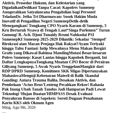
Aktivis, Prosedur Hukum, dan Kelestarian yang
Digadaikan
Dedikasi Tanpa Cacat: Kapolres Sumenep
Anugerahkan Satyalancana Pengabdian bagi Personel
Teladan
Dr. Jetha Tri Dharmawan: Sosok Hakim Muda
Inovatif di Pengadilan Negeri Sumenep
Detik-detik
Menegangkan! Tongkang CPO Nyaris Karam di Sumenep, 5
Kru Bertaruh Nyawa di Tengah Laut
“Singa Parlemen” Turun
Gunung! R. Ach. Djoni Tunaidy Resmi Nahkodai PSI
Sumenep
KI Sumenep 2025-2029 Dilantik: Sekadar ‘Stempel’
Birokrasi atau Macan Penjaga Hak Rakyat?
Ayam Teriyaki
hingga Tahu Fantasi: Intip Mewahnya Menu Makan Bergizi
Gratis yang Dikawal Babinsa Manding
Mutasi Besar-besaran
Polres Sumenep: Kasat Lantas hingga Kapolsek Berganti, Ini
Daftar Lengkapnya
Tongkang Muatan CPO Bocor di Perairan
Giliyang Sumenep, 5 Awak Nyaris Tenggelam
Mangkir dari
RDP DPRD Sumenep, Komitmen SKK Migas Dipertanyakan
Mahasiswa
Menguji Kebenaran Materil di Balik Skandal
Ganding: Antara Trauma Balita, Desakan Aktivis, dan
Pembelaan ‘Actus Reus’
Lenteng Pecahkan Rekor! Rahasia
Pak Inung Ubah Tanah Tandus Jadi Hamparan Padi Lewat
Teknologi ‘Hujan Buatan’
HIMPASS Desak Evaluasi
Penyaluran Bansos di Sapeken: Soroti Dugaan Penahanan
Kartu KKS oleh Oknum Agen
Ming. Agu 9th, 2026