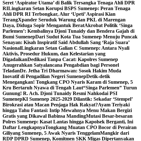
Seret ‘Aspirator Utama’ di Balik Tersangka Tenaga Ahli DPR
RI
Lingkaran Setan Korupsi BSPS Sumenep: Peran Tenaga
Ahli DPR RI Terbongkar, Alur ‘Upeti’ Aspirasi Kian
Terang
Xpander Seruduk Warung dan PKL di Marengan
Daya, Diduga Sopir Mengantuk Berat
Akrobat Politik ‘Singa
Parlemen’: Kembalinya Djoni Tunaidy dan Bendera Gajah di
Bumi Sumenep
Dari Sudut Kota Tua Sumenep Menuju Puncak
Senayan: Kisah Inspiratif Said Abdullah Sang ‘Raja Suara’
Nasional
Lingkaran Setan Galian C Sumenep: Antara Nyali
Aktivis, Prosedur Hukum, dan Kelestarian yang
Digadaikan
Dedikasi Tanpa Cacat: Kapolres Sumenep
Anugerahkan Satyalancana Pengabdian bagi Personel
Teladan
Dr. Jetha Tri Dharmawan: Sosok Hakim Muda
Inovatif di Pengadilan Negeri Sumenep
Detik-detik
Menegangkan! Tongkang CPO Nyaris Karam di Sumenep, 5
Kru Bertaruh Nyawa di Tengah Laut
“Singa Parlemen” Turun
Gunung! R. Ach. Djoni Tunaidy Resmi Nahkodai PSI
Sumenep
KI Sumenep 2025-2029 Dilantik: Sekadar ‘Stempel’
Birokrasi atau Macan Penjaga Hak Rakyat?
Ayam Teriyaki
hingga Tahu Fantasi: Intip Mewahnya Menu Makan Bergizi
Gratis yang Dikawal Babinsa Manding
Mutasi Besar-besaran
Polres Sumenep: Kasat Lantas hingga Kapolsek Berganti, Ini
Daftar Lengkapnya
Tongkang Muatan CPO Bocor di Perairan
Giliyang Sumenep, 5 Awak Nyaris Tenggelam
Mangkir dari
RDP DPRD Sumenep, Komitmen SKK Migas Dipertanyakan