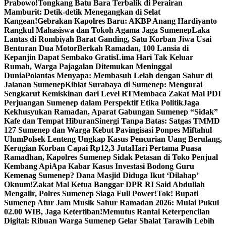
Prabowo!
Tongkang Batu Bara Terbalik di Perairan
Mamburit: Detik-detik Menegangkan di Selat
Kangean!
Gebrakan Kapolres Baru: AKBP Anang Hardiyanto
Rangkul Mahasiswa dan Tokoh Agama Jaga Sumenep
Laka
Lantas di Rombiyah Barat Ganding, Satu Korban Jiwa Usai
Benturan Dua Motor
Berkah Ramadan, 100 Lansia di
Kepanjin Dapat Sembako Gratis
Lima Hari Tak Keluar
Rumah, Warga Pajagalan Ditemukan Meninggal
Dunia
Polantas Menyapa: Membasuh Lelah dengan Sahur di
Jalanan Sumenep
Kiblat Surabaya di Sumenep: Mengurai
Sengkarut Kemiskinan dari Level RT
Membaca Zakat Mal PDI
Perjuangan Sumenep dalam Perspektif Etika Politik
Jaga
Kekhusyukan Ramadan, Aparat Gabungan Sumenep “Sidak”
Kafe dan Tempat Hiburan
Sinergi Tanpa Batas: Satgas TMMD
127 Sumenep dan Warga Kebut Pavingisasi Ponpes Miftahul
Ulum
Polsek Lenteng Ungkap Kasus Pencurian Uang Berulang,
Kerugian Korban Capai Rp12,3 Juta
Hari Pertama Puasa
Ramadhan, Kapolres Sumenep Sidak Petasan di Toko Penjual
Kembang Api
Apa Kabar Kasus Investasi Bodong Guru
Kemenag Sumenep? Dana Masjid Diduga Ikut ‘Dilahap’
Oknum!
Zakat Mal Ketua Banggar DPR RI Said Abdullah
Mengalir, Polres Sumenep Siaga Full Power!
Tok! Bupati
Sumenep Atur Jam Musik Sahur Ramadan 2026: Mulai Pukul
02.00 WIB, Jaga Ketertiban!
Memutus Rantai Keterpencilan
Digital: Ribuan Warga Sumenep Gelar Shalat Tarawih Lebih