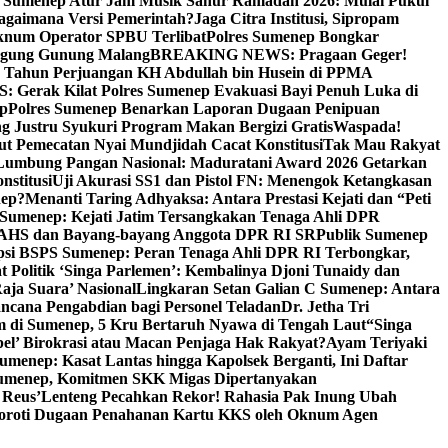
i Sumenep Atur Jam Musik Sahur Ramadan 2026: Mulai Pukul
Bagaimana Versi Pemerintah?
Jaga Citra Institusi, Sipropam
knum Operator SPBU Terlibat
Polres Sumenep Bongkar
gung Gunung Malang
BREAKING NEWS: Pragaan Geger!
3 Tahun Perjuangan KH Abdullah bin Husein di PPMA
erak Kilat Polres Sumenep Evakuasi Bayi Penuh Luka di
ep
Polres Sumenep Benarkan Laporan Dugaan Penipuan
ng Justru Syukuri Program Makan Bergizi Gratis
Waspada!
ut Pemecatan Nyai Mundjidah Cacat Konstitusi
Tak Mau Rakyat
Lumbung Pangan Nasional: Maduratani Award 2026 Getarkan
nstitusi
Uji Akurasi SS1 dan Pistol FN: Menengok Ketangkasan
nep?
Menanti Taring Adhyaksa: Antara Prestasi Kejati dan “Peti
Sumenep: Kejati Jatim Tersangkakan Tenaga Ahli DPR
 AHS dan Bayang-bayang Anggota DPR RI SR
Publik Sumenep
psi BSPS Sumenep: Peran Tenaga Ahli DPR RI Terbongkar,
 Politik ‘Singa Parlemen’: Kembalinya Djoni Tunaidy dan
aja Suara’ Nasional
Lingkaran Setan Galian C Sumenep: Antara
ncana Pengabdian bagi Personel Teladan
Dr. Jetha Tri
 di Sumenep, 5 Kru Bertaruh Nyawa di Tengah Laut
“Singa
pel’ Birokrasi atau Macan Penjaga Hak Rakyat?
Ayam Teriyaki
umenep: Kasat Lantas hingga Kapolsek Berganti, Ini Daftar
menep, Komitmen SKK Migas Dipertanyakan
 Reus’
Lenteng Pecahkan Rekor! Rahasia Pak Inung Ubah
Soroti Dugaan Penahanan Kartu KKS oleh Oknum Agen