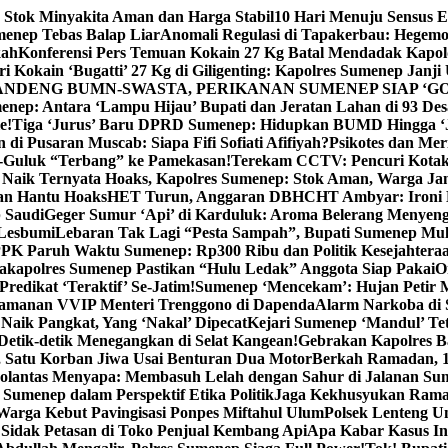
 Stok Minyakita Aman dan Harga Stabil
10 Hari Menuju Sensus 
menep Tebas Balap Liar
Anomali Regulasi di Tapakerbau: Hegemo
kah
Konferensi Pers Temuan Kokain 27 Kg Batal Mendadak Kapol
ri Kokain ‘Bugatti’ 27 Kg di Giligenting: Kapolres Sumenep Janji
ANDENG BUMN-SWASTA, PERIKANAN SUMENEP SIAP ‘GO
ep: Antara ‘Lampu Hijau’ Bupati dan Jeratan Lahan di 93 Des
e!
Tiga ‘Jurus’ Baru DPRD Sumenep: Hidupkan BUMD Hingga ‘
di Pusaran Muscab: Siapa Fifi Sofiati Afifiyah?
Psikotes dan Me
-Guluk “Terbang” ke Pamekasan!
Terekam CCTV: Pencuri Kotak
Naik Ternyata Hoaks, Kapolres Sumenep: Stok Aman, Warga Ja
an Hantu Hoaks
HET Turun, Anggaran DBHCHT Ambyar: Ironi 
 Saudi
Geger Sumur ‘Api’ di Karduluk: Aroma Belerang Menyengat
 Lesbumi
Lebaran Tak Lagi “Pesta Sampah”, Bupati Sumenep Mul
K Paruh Waktu Sumenep: Rp300 Ribu dan Politik Kesejahteraa
apolres Sumenep Pastikan “Hulu Ledak” Anggota Siap Pakai
O
Predikat ‘Teraktif’ Se-Jatim!
Sumenep ‘Mencekam’: Hujan Petir M
ngamanan VVIP Menteri Trenggono di Dapenda
Alarm Narkoba di S
 Naik Pangkat, Yang ‘Nakal’ Dipecat
Kejari Sumenep ‘Mandul’ Te
Detik-detik Menegangkan di Selat Kangean!
Gebrakan Kapolres 
, Satu Korban Jiwa Usai Benturan Dua Motor
Berkah Ramadan, 1
olantas Menyapa: Membasuh Lelah dengan Sahur di Jalanan Su
umenep dalam Perspektif Etika Politik
Jaga Kekhusyukan Rama
arga Kebut Pavingisasi Ponpes Miftahul Ulum
Polsek Lenteng U
Sidak Petasan di Toko Penjual Kembang Api
Apa Kabar Kasus I