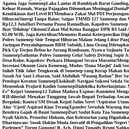
Agama Jaga Sumenep
Laka Lantas di Rombiyah Barat Ganding
Keluar Rumah, Warga Pajagalan Ditemukan Meninggal Dunia
P
Kemiskinan dari Level RT
Membaca Zakat Mal PDI Perjuangan S
Hiburan
Sinergi Tanpa Batas: Satgas TMMD 127 Sumenep dan W
Rp12,3 Juta
Hari Pertama Puasa Ramadhan, Kapolres Sumenep 
Ikut ‘Dilahap’ Oknum!
Zakat Mal Ketua Banggar DPR RI Said A
02.00 WIB, Jaga Ketertiban!
Memutus Rantai Keterpencilan Dig
Polres Sumenep Sisir Tempat Hiburan Malam Jelang Libur Pan
Jaringan Penyalahgunaan BBM Subsidi, Lima Orang Ditetapka
Pick Up Terjun Bebas ke Jurang Rombasan, Nyawa Sujianto Ta
Sumenep
Satlantas Polres Sumenep Gelar Safety Driving Sopir
Desa Kolor, Kapolres: Perkara Ditangani Secara Maraton!
Mengu
Investasi Oknum Guru Kemenag, Modus ‘Dana Masjid’ Jadi So
Inilah Titik Jalur Tengkorak di Sumenep yang Kerap Makan K
Susah Air Saat Lebaran, Said Abdullah “Pasang Badan” Bor Sa
Pendopo Keraton Sumenep
Eksklusif: Navigasi Suksesi Sekda S
Menembak Prajurit Kodim Sumenep
Dialektika Keberlanjutan:
Es” Kejari Sumenep
12 Tahun Madura Expose: Konsisten Meng
RI
Editorial: Menakar Tanggung Jawab Bupati Terhadap Anca
Bergolak: Kontra’SM Desak Kejati Jatim Seret ‘Aspirator Utam
Alur ‘Upeti’ Aspirasi Kian Terang
Xpander Seruduk Warung dan
Bendera Gajah di Bumi Sumenep
Dari Sudut Kota Tua Sumenep 
Nyali Aktivis, Prosedur Hukum, dan Kelestarian yang Digadaik
Dharmawan: Sosok Hakim Muda Inovatif di Pengadilan Negeri
Parlemen” Turun Gunung! R. Ach. Djoni Tunaidy Resmi Nahk