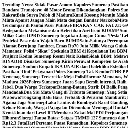
Skip
Trending News:
Sidak Pasar Anom: Kapolres Sumenep Pastikan
to
Bandara Trunojoyo: 48 Motor Brong Dikandangkan, Polres Su
content
Rakyat
Bela Surya Paloh di Madura
Kursi Kosong Menuju Mak
Minta Aparat Jangan Main Mata dengan Bandar Narkoba
Miste
Terdampar di Pantai Pasir Putih
GEBRAKAN CAK FAUZI: G
Kedepankan Mekanisme dan Ketertiban Aset
Ironi KDKMP Sumen
Miliar Cair: DPRD Sumenep Ingatkan Jangan Cuma ‘Pesta’ Lel
Proteksi Pasar dan Wajah Baru BUMD
Satu-Satunya Perempuan 
Alamat Berujung Jambret, Emas Rp70 Juta Milik Warga Guluk
Memanas: Polisi “Sikat” Spekulan BBM di Kepulauan!
Isu BBM 
Prajurit Kodim Sumenep Resmi Naik Kelas!
Sidak BBM: Melaw
RIYADH! Disnaker Sumenep Kirim Perawat Kompeten ke Arab
Sumenep: Simfoni Empati IKA UNAIR dan Dialektika Estetika
Pastikan ‘Otot’ Pelayanan Polres Sumenep Tak Kendor!
THR PPP
Kemenag Sumenep Terseret ke Meja Polisi
Hormuz Memanas, Wak
Madura 2026
Polres Sumenep: Juara Sapu Bersih internal, Raih 
Jebol, Dua Warga Terkapar
Batang-Batang Steril: Di Balik Pe
Mendadak
Dua Sisi Mata Uang di Tribrata Sumenep: Yang Setia
Prabowo!
Tongkang Batu Bara Terbalik di Perairan Mamburit: 
Agama Jaga Sumenep
Laka Lantas di Rombiyah Barat Ganding
Keluar Rumah, Warga Pajagalan Ditemukan Meninggal Dunia
P
Kemiskinan dari Level RT
Membaca Zakat Mal PDI Perjuangan S
Hiburan
Sinergi Tanpa Batas: Satgas TMMD 127 Sumenep dan W
Rp12,3 Juta
Hari Pertama Puasa Ramadhan, Kapolres Sumenep 