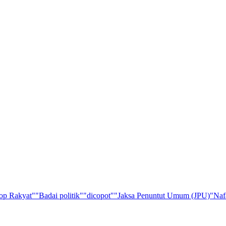
op Rakyat"
"Badai politik"
"dicopot"
"Jaksa Penuntut Umum (JPU)
"Naf