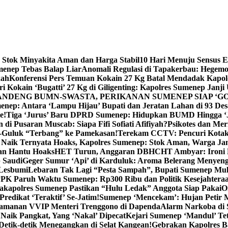
 Stok Minyakita Aman dan Harga Stabil
10 Hari Menuju Sensus 
menep Tebas Balap Liar
Anomali Regulasi di Tapakerbau: Hegemo
kah
Konferensi Pers Temuan Kokain 27 Kg Batal Mendadak Kapol
ri Kokain ‘Bugatti’ 27 Kg di Giligenting: Kapolres Sumenep Janji
ANDENG BUMN-SWASTA, PERIKANAN SUMENEP SIAP ‘GO
ep: Antara ‘Lampu Hijau’ Bupati dan Jeratan Lahan di 93 Des
e!
Tiga ‘Jurus’ Baru DPRD Sumenep: Hidupkan BUMD Hingga ‘
di Pusaran Muscab: Siapa Fifi Sofiati Afifiyah?
Psikotes dan Me
-Guluk “Terbang” ke Pamekasan!
Terekam CCTV: Pencuri Kotak
Naik Ternyata Hoaks, Kapolres Sumenep: Stok Aman, Warga Ja
an Hantu Hoaks
HET Turun, Anggaran DBHCHT Ambyar: Ironi 
 Saudi
Geger Sumur ‘Api’ di Karduluk: Aroma Belerang Menyengat
 Lesbumi
Lebaran Tak Lagi “Pesta Sampah”, Bupati Sumenep Mul
K Paruh Waktu Sumenep: Rp300 Ribu dan Politik Kesejahteraa
apolres Sumenep Pastikan “Hulu Ledak” Anggota Siap Pakai
O
Predikat ‘Teraktif’ Se-Jatim!
Sumenep ‘Mencekam’: Hujan Petir M
ngamanan VVIP Menteri Trenggono di Dapenda
Alarm Narkoba di S
 Naik Pangkat, Yang ‘Nakal’ Dipecat
Kejari Sumenep ‘Mandul’ Te
Detik-detik Menegangkan di Selat Kangean!
Gebrakan Kapolres 