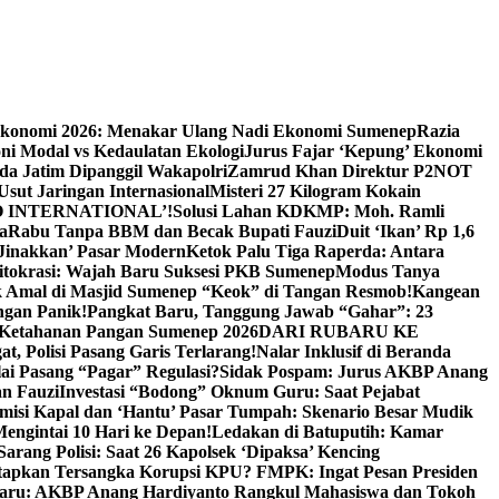
Ekonomi 2026: Menakar Ulang Nadi Ekonomi Sumenep
Razia
ni Modal vs Kedaulatan Ekologi
Jurus Fajar ‘Kepung’ Ekonomi
da Jatim Dipanggil Wakapolri
Zamrud Khan Direktur P2NOT
 Usut Jaringan Internasional
Misteri 27 Kilogram Kokain
 INTERNATIONAL’!
Solusi Lahan KDKMP: Moh. Ramli
a
Rabu Tanpa BBM dan Becak Bupati Fauzi
Duit ‘Ikan’ Rp 1,6
Jinakkan’ Pasar Modern
Ketok Palu Tiga Raperda: Antara
ritokrasi: Wajah Baru Suksesi PKB Sumenep
Modus Tanya
 Amal di Masjid Sumenep “Keok” di Tangan Resmob!
Kangean
ngan Panik!
Pangkat Baru, Tanggung Jawab “Gahar”: 23
Ketahanan Pangan Sumenep 2026
DARI RUBARU KE
, Polisi Pasang Garis Terlarang!
Nalar Inklusif di Beranda
ai Pasang “Pagar” Regulasi?
Sidak Pospam: Jurus AKBP Anang
n Fauzi
Investasi “Bodong” Oknum Guru: Saat Pejabat
misi Kapal dan ‘Hantu’ Pasar Tumpah: Skenario Besar Mudik
engintai 10 Hari ke Depan!
Ledakan di Batuputih: Kamar
arang Polisi: Saat 26 Kapolsek ‘Dipaksa’ Kencing
tapkan Tersangka Korupsi KPU? FMPK: Ingat Pesan Presiden
Baru: AKBP Anang Hardiyanto Rangkul Mahasiswa dan Tokoh