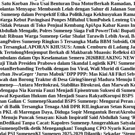
, Satu Korban Jiwa Usai Benturan Dua Motor
Berkah Ramadan, 1
olantas Menyapa: Membasuh Lelah dengan Sahur di Jalanan Su
umenep dalam Perspektif Etika Politik
Jaga Kekhusyukan Rama
arga Kebut Pavingisasi Ponpes Miftahul Ulum
Polsek Lenteng U
Sidak Petasan di Toko Penjual Kembang Api
Apa Kabar Kasus I
bdullah Mengalir, Polres Sumenep Siaga Full Power!
Tok! Bupat
ital: Ribuan Warga Sumenep Gelar Shalat Tarawih Lebih Awal, 
jang
Polres Sumenep Ringkus 5 Tersangka Mafia BBM Subsidi, O
n Tersangka
LAPORAN KHUSUS: Amuk Cemburu di Ladang Ja
k Tertolong
Menjemput Berkah di Makbarah Muassis: Refleksi 4
 Ambulans dalam Ops Keselamatan Semeru 2026
BREAKING NEWS: G
ji Titah Presiden Prabowo dalam Skandal Logistik KPU Sumen
rotan
Berbanding Terbalik dengan Isu Viral, Wali Murid di Gandi
orban Jiwa
Geger ‘Jurus Mabuk’ DPP PPP: Mas Kiai Ali Fikri Seb
wah dan Borong Traktor di Desa Giring
Sinergi Madura Menuju 
umenep—Antara Meritokrasi, Stabilitas Birokrasi, dan Marwah Ko
 Mengapa Nia Kurnia Fauzi Menjadi Episentrum Suksesi di Sume
awal Kepastian Hukum dan Menjadi Suara Rakyat
Korupsi BSPS 
man Galian C Sumenep
Skandal BSPS Sumenep: Mengurai Peran
a’ di Balik Tersangka Tenaga Ahli DPR RI
Lingkaran Setan Koru
 PKL di Marengan Daya, Diduga Sopir Mengantuk Berat
Akrobat
Menuju Puncak Senayan: Kisah Inspiratif Said Abdullah Sang ‘R
an
Dedikasi Tanpa Cacat: Kapolres Sumenep Anugerahkan Satyala
 Sumenep
Detik-detik Menegangkan! Tongkang CPO Nyaris Karam
odai PSI Sumenep
KI Sumenep 2025-2029 Dilantik: Sekadar ‘Stem