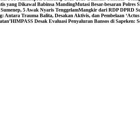
tis yang Dikawal Babinsa Manding
Mutasi Besar-besaran Polres S
 Sumenep, 5 Awak Nyaris Tenggelam
Mangkir dari RDP DPRD Su
g: Antara Trauma Balita, Desakan Aktivis, dan Pembelaan ‘Actus
atan’
HIMPASS Desak Evaluasi Penyaluran Bansos di Sapeken: 