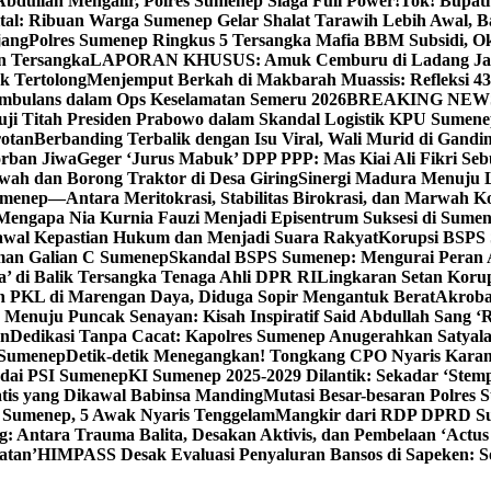
bdullah Mengalir, Polres Sumenep Siaga Full Power!
Tok! Bupat
ital: Ribuan Warga Sumenep Gelar Shalat Tarawih Lebih Awal, 
jang
Polres Sumenep Ringkus 5 Tersangka Mafia BBM Subsidi, O
n Tersangka
LAPORAN KHUSUS: Amuk Cemburu di Ladang Ja
k Tertolong
Menjemput Berkah di Makbarah Muassis: Refleksi 4
 Ambulans dalam Ops Keselamatan Semeru 2026
BREAKING NEWS: G
ji Titah Presiden Prabowo dalam Skandal Logistik KPU Sumen
rotan
Berbanding Terbalik dengan Isu Viral, Wali Murid di Gandi
orban Jiwa
Geger ‘Jurus Mabuk’ DPP PPP: Mas Kiai Ali Fikri Seb
wah dan Borong Traktor di Desa Giring
Sinergi Madura Menuju 
umenep—Antara Meritokrasi, Stabilitas Birokrasi, dan Marwah Ko
 Mengapa Nia Kurnia Fauzi Menjadi Episentrum Suksesi di Sume
awal Kepastian Hukum dan Menjadi Suara Rakyat
Korupsi BSPS 
man Galian C Sumenep
Skandal BSPS Sumenep: Mengurai Peran
a’ di Balik Tersangka Tenaga Ahli DPR RI
Lingkaran Setan Koru
 PKL di Marengan Daya, Diduga Sopir Mengantuk Berat
Akrobat
Menuju Puncak Senayan: Kisah Inspiratif Said Abdullah Sang ‘R
an
Dedikasi Tanpa Cacat: Kapolres Sumenep Anugerahkan Satyala
 Sumenep
Detik-detik Menegangkan! Tongkang CPO Nyaris Karam
odai PSI Sumenep
KI Sumenep 2025-2029 Dilantik: Sekadar ‘Stem
tis yang Dikawal Babinsa Manding
Mutasi Besar-besaran Polres S
 Sumenep, 5 Awak Nyaris Tenggelam
Mangkir dari RDP DPRD Su
g: Antara Trauma Balita, Desakan Aktivis, dan Pembelaan ‘Actus
atan’
HIMPASS Desak Evaluasi Penyaluran Bansos di Sapeken: 