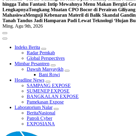
hingga Tahu Fantasi: Intip Mewahnya Menu Makan Bergizi Gra
Lengkapnya
Tongkang Muatan CPO Bocor di Perairan Giliyang
Mahasiswa
Menguji Kebenaran Materil di Balik Skandal Gandin
Tanah Tandus Jadi Hamparan Padi Lewat Teknologi ‘Hujan Bu
Ming. Agu 9th, 2026
Indeks Berita
Radar Pemkab
Global Perspectives
Mimbar Pesantren
Dawuh Masyayikh
Bani Rowi
Headline News
SAMPANG EXPOSE
SUMENEP EXPOSE
BANGKALAN EXPOSE
Pamekasan Expose
Laboratorium Nalar
BeritaNasional
Patroli Cyber
EXPOSIANA