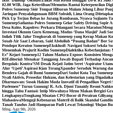
Ikut ‘Dilahap’ Oknum!
Zakat Mal Ketua Banggar DPR RI Said A
02.00 WIB, Jaga Ketertiban!
Memutus Rantai Keterpencilan Dig
Polres Sumenep Sisir Tempat Hiburan Malam Jelang Libur Pan
Jaringan Penyalahgunaan BBM Subsidi, Lima Orang Ditetapka
Pick Up Terjun Bebas ke Jurang Rombasan, Nyawa Sujianto Ta
Sumenep
Satlantas Polres Sumenep Gelar Safety Driving Sopir
Desa Kolor, Kapolres: Perkara Ditangani Secara Maraton!
Mengu
Investasi Oknum Guru Kemenag, Modus ‘Dana Masjid’ Jadi So
Inilah Titik Jalur Tengkorak di Sumenep yang Kerap Makan K
Susah Air Saat Lebaran, Said Abdullah “Pasang Badan” Bor Sa
Pendopo Keraton Sumenep
Eksklusif: Navigasi Suksesi Sekda S
Menembak Prajurit Kodim Sumenep
Dialektika Keberlanjutan:
Es” Kejari Sumenep
12 Tahun Madura Expose: Konsisten Meng
RI
Editorial: Menakar Tanggung Jawab Bupati Terhadap Anca
Bergolak: Kontra’SM Desak Kejati Jatim Seret ‘Aspirator Utam
Alur ‘Upeti’ Aspirasi Kian Terang
Xpander Seruduk Warung dan
Bendera Gajah di Bumi Sumenep
Dari Sudut Kota Tua Sumenep 
Nyali Aktivis, Prosedur Hukum, dan Kelestarian yang Digadaik
Dharmawan: Sosok Hakim Muda Inovatif di Pengadilan Negeri
Parlemen” Turun Gunung! R. Ach. Djoni Tunaidy Resmi Nahk
hingga Tahu Fantasi: Intip Mewahnya Menu Makan Bergizi Gra
Lengkapnya
Tongkang Muatan CPO Bocor di Perairan Giliyang
Mahasiswa
Menguji Kebenaran Materil di Balik Skandal Gandin
Tanah Tandus Jadi Hamparan Padi Lewat Teknologi ‘Hujan Bu
Ming. Agu 9th, 2026