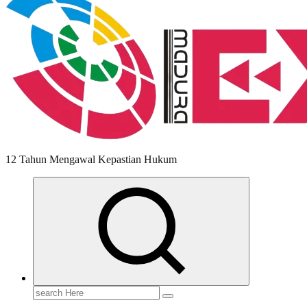
12 Tahun Mengawal Kepastian Hukum
Search
for: