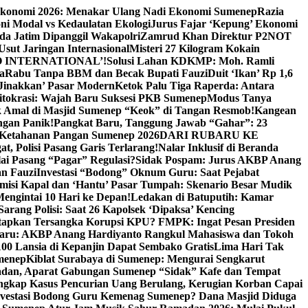
Ekonomi 2026: Menakar Ulang Nadi Ekonomi Sumenep
Razia
ni Modal vs Kedaulatan Ekologi
Jurus Fajar ‘Kepung’ Ekonomi
da Jatim Dipanggil Wakapolri
Zamrud Khan Direktur P2NOT
 Usut Jaringan Internasional
Misteri 27 Kilogram Kokain
 INTERNATIONAL’!
Solusi Lahan KDKMP: Moh. Ramli
a
Rabu Tanpa BBM dan Becak Bupati Fauzi
Duit ‘Ikan’ Rp 1,6
Jinakkan’ Pasar Modern
Ketok Palu Tiga Raperda: Antara
ritokrasi: Wajah Baru Suksesi PKB Sumenep
Modus Tanya
 Amal di Masjid Sumenep “Keok” di Tangan Resmob!
Kangean
ngan Panik!
Pangkat Baru, Tanggung Jawab “Gahar”: 23
Ketahanan Pangan Sumenep 2026
DARI RUBARU KE
, Polisi Pasang Garis Terlarang!
Nalar Inklusif di Beranda
ai Pasang “Pagar” Regulasi?
Sidak Pospam: Jurus AKBP Anang
n Fauzi
Investasi “Bodong” Oknum Guru: Saat Pejabat
misi Kapal dan ‘Hantu’ Pasar Tumpah: Skenario Besar Mudik
engintai 10 Hari ke Depan!
Ledakan di Batuputih: Kamar
arang Polisi: Saat 26 Kapolsek ‘Dipaksa’ Kencing
tapkan Tersangka Korupsi KPU? FMPK: Ingat Pesan Presiden
Baru: AKBP Anang Hardiyanto Rangkul Mahasiswa dan Tokoh
00 Lansia di Kepanjin Dapat Sembako Gratis
Lima Hari Tak
menep
Kiblat Surabaya di Sumenep: Mengurai Sengkarut
dan, Aparat Gabungan Sumenep “Sidak” Kafe dan Tempat
ngkap Kasus Pencurian Uang Berulang, Kerugian Korban Capai
nvestasi Bodong Guru Kemenag Sumenep? Dana Masjid Diduga