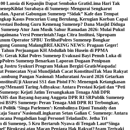
00 Lansia di Kepanjin Dapat Sembako Gratis
Lima Hari Tak
menep
Kiblat Surabaya di Sumenep: Mengurai Sengkarut
dan, Aparat Gabungan Sumenep “Sidak” Kafe dan Tempat
ngkap Kasus Pencurian Uang Berulang, Kerugian Korban Capai
nvestasi Bodong Guru Kemenag Sumenep? Dana Masjid Diduga
i Sumenep Atur Jam Musik Sahur Ramadan 2026: Mulai Pukul
Bagaimana Versi Pemerintah?
Jaga Citra Institusi, Sipropam
knum Operator SPBU Terlibat
Polres Sumenep Bongkar
gung Gunung Malang
BREAKING NEWS: Pragaan Geger!
3 Tahun Perjuangan KH Abdullah bin Husein di PPMA
erak Kilat Polres Sumenep Evakuasi Bayi Penuh Luka di
ep
Polres Sumenep Benarkan Laporan Dugaan Penipuan
ng Justru Syukuri Program Makan Bergizi Gratis
Waspada!
ut Pemecatan Nyai Mundjidah Cacat Konstitusi
Tak Mau Rakyat
Lumbung Pangan Nasional: Maduratani Award 2026 Getarkan
nstitusi
Uji Akurasi SS1 dan Pistol FN: Menengok Ketangkasan
nep?
Menanti Taring Adhyaksa: Antara Prestasi Kejati dan “Peti
Sumenep: Kejati Jatim Tersangkakan Tenaga Ahli DPR
 AHS dan Bayang-bayang Anggota DPR RI SR
Publik Sumenep
psi BSPS Sumenep: Peran Tenaga Ahli DPR RI Terbongkar,
 Politik ‘Singa Parlemen’: Kembalinya Djoni Tunaidy dan
aja Suara’ Nasional
Lingkaran Setan Galian C Sumenep: Antara
ncana Pengabdian bagi Personel Teladan
Dr. Jetha Tri
 di Sumenep, 5 Kru Bertaruh Nyawa di Tengah Laut
“Singa
pel’ Birokrasi atau Macan Penjaga Hak Rakyat?
Ayam Teriyaki