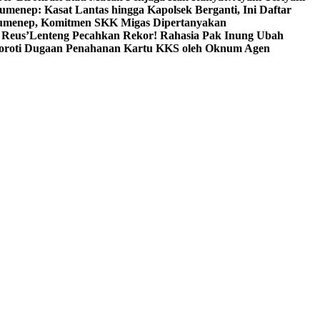
umenep: Kasat Lantas hingga Kapolsek Berganti, Ini Daftar
menep, Komitmen SKK Migas Dipertanyakan
 Reus’
Lenteng Pecahkan Rekor! Rahasia Pak Inung Ubah
Soroti Dugaan Penahanan Kartu KKS oleh Oknum Agen