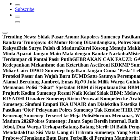
Subscribe
Trending News:
Sidak Pasar Anom: Kapolres Sumenep Pastikan
Bandara Trunojoyo: 48 Motor Brong Dikandangkan, Polres Su
Rakyat
Bela Surya Paloh di Madura
Kursi Kosong Menuju Mak
Minta Aparat Jangan Main Mata dengan Bandar Narkoba
Miste
Terdampar di Pantai Pasir Putih
GEBRAKAN CAK FAUZI: G
Kedepankan Mekanisme dan Ketertiban Aset
Ironi KDKMP Sumen
Miliar Cair: DPRD Sumenep Ingatkan Jangan Cuma ‘Pesta’ Lel
Proteksi Pasar dan Wajah Baru BUMD
Satu-Satunya Perempuan 
Alamat Berujung Jambret, Emas Rp70 Juta Milik Warga Guluk
Memanas: Polisi “Sikat” Spekulan BBM di Kepulauan!
Isu BBM 
Prajurit Kodim Sumenep Resmi Naik Kelas!
Sidak BBM: Melaw
RIYADH! Disnaker Sumenep Kirim Perawat Kompeten ke Arab
Sumenep: Simfoni Empati IKA UNAIR dan Dialektika Estetika
Pastikan ‘Otot’ Pelayanan Polres Sumenep Tak Kendor!
THR PPP
Kemenag Sumenep Terseret ke Meja Polisi
Hormuz Memanas, Wak
Madura 2026
Polres Sumenep: Juara Sapu Bersih internal, Raih 
Jebol, Dua Warga Terkapar
Batang-Batang Steril: Di Balik Pe
Mendadak
Dua Sisi Mata Uang di Tribrata Sumenep: Yang Setia
Prabowo!
Tongkang Batu Bara Terbalik di Perairan Mamburit: 