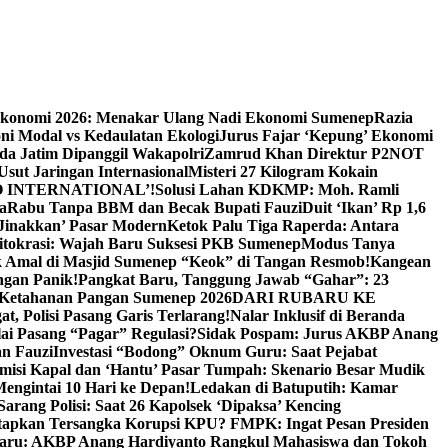
Ekonomi 2026: Menakar Ulang Nadi Ekonomi Sumenep
Razia
ni Modal vs Kedaulatan Ekologi
Jurus Fajar ‘Kepung’ Ekonomi
da Jatim Dipanggil Wakapolri
Zamrud Khan Direktur P2NOT
 Usut Jaringan Internasional
Misteri 27 Kilogram Kokain
 INTERNATIONAL’!
Solusi Lahan KDKMP: Moh. Ramli
a
Rabu Tanpa BBM dan Becak Bupati Fauzi
Duit ‘Ikan’ Rp 1,6
Jinakkan’ Pasar Modern
Ketok Palu Tiga Raperda: Antara
ritokrasi: Wajah Baru Suksesi PKB Sumenep
Modus Tanya
 Amal di Masjid Sumenep “Keok” di Tangan Resmob!
Kangean
ngan Panik!
Pangkat Baru, Tanggung Jawab “Gahar”: 23
Ketahanan Pangan Sumenep 2026
DARI RUBARU KE
, Polisi Pasang Garis Terlarang!
Nalar Inklusif di Beranda
ai Pasang “Pagar” Regulasi?
Sidak Pospam: Jurus AKBP Anang
n Fauzi
Investasi “Bodong” Oknum Guru: Saat Pejabat
misi Kapal dan ‘Hantu’ Pasar Tumpah: Skenario Besar Mudik
engintai 10 Hari ke Depan!
Ledakan di Batuputih: Kamar
arang Polisi: Saat 26 Kapolsek ‘Dipaksa’ Kencing
tapkan Tersangka Korupsi KPU? FMPK: Ingat Pesan Presiden
Baru: AKBP Anang Hardiyanto Rangkul Mahasiswa dan Tokoh