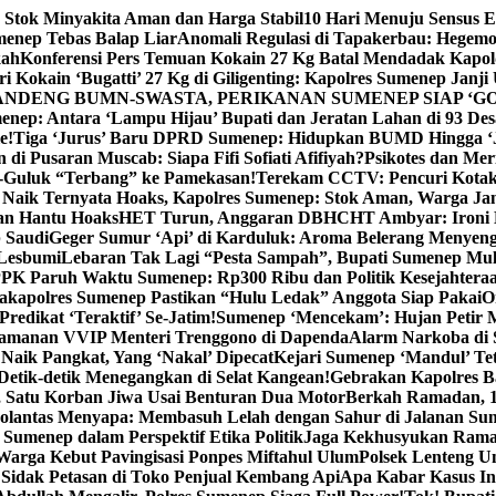
 Stok Minyakita Aman dan Harga Stabil
10 Hari Menuju Sensus 
menep Tebas Balap Liar
Anomali Regulasi di Tapakerbau: Hegemo
kah
Konferensi Pers Temuan Kokain 27 Kg Batal Mendadak Kapol
ri Kokain ‘Bugatti’ 27 Kg di Giligenting: Kapolres Sumenep Janji
ANDENG BUMN-SWASTA, PERIKANAN SUMENEP SIAP ‘GO
ep: Antara ‘Lampu Hijau’ Bupati dan Jeratan Lahan di 93 Des
e!
Tiga ‘Jurus’ Baru DPRD Sumenep: Hidupkan BUMD Hingga ‘
di Pusaran Muscab: Siapa Fifi Sofiati Afifiyah?
Psikotes dan Me
-Guluk “Terbang” ke Pamekasan!
Terekam CCTV: Pencuri Kotak
Naik Ternyata Hoaks, Kapolres Sumenep: Stok Aman, Warga Ja
an Hantu Hoaks
HET Turun, Anggaran DBHCHT Ambyar: Ironi 
 Saudi
Geger Sumur ‘Api’ di Karduluk: Aroma Belerang Menyengat
 Lesbumi
Lebaran Tak Lagi “Pesta Sampah”, Bupati Sumenep Mul
K Paruh Waktu Sumenep: Rp300 Ribu dan Politik Kesejahteraa
apolres Sumenep Pastikan “Hulu Ledak” Anggota Siap Pakai
O
Predikat ‘Teraktif’ Se-Jatim!
Sumenep ‘Mencekam’: Hujan Petir M
ngamanan VVIP Menteri Trenggono di Dapenda
Alarm Narkoba di S
 Naik Pangkat, Yang ‘Nakal’ Dipecat
Kejari Sumenep ‘Mandul’ Te
Detik-detik Menegangkan di Selat Kangean!
Gebrakan Kapolres 
, Satu Korban Jiwa Usai Benturan Dua Motor
Berkah Ramadan, 1
olantas Menyapa: Membasuh Lelah dengan Sahur di Jalanan Su
umenep dalam Perspektif Etika Politik
Jaga Kekhusyukan Rama
arga Kebut Pavingisasi Ponpes Miftahul Ulum
Polsek Lenteng U
Sidak Petasan di Toko Penjual Kembang Api
Apa Kabar Kasus I