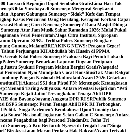
00 Lansia di Kepanjin Dapat Sembako Gratis
Lima Hari Tak
menep
Kiblat Surabaya di Sumenep: Mengurai Sengkarut
dan, Aparat Gabungan Sumenep “Sidak” Kafe dan Tempat
ngkap Kasus Pencurian Uang Berulang, Kerugian Korban Capai
nvestasi Bodong Guru Kemenag Sumenep? Dana Masjid Diduga
i Sumenep Atur Jam Musik Sahur Ramadan 2026: Mulai Pukul
Bagaimana Versi Pemerintah?
Jaga Citra Institusi, Sipropam
knum Operator SPBU Terlibat
Polres Sumenep Bongkar
gung Gunung Malang
BREAKING NEWS: Pragaan Geger!
3 Tahun Perjuangan KH Abdullah bin Husein di PPMA
erak Kilat Polres Sumenep Evakuasi Bayi Penuh Luka di
ep
Polres Sumenep Benarkan Laporan Dugaan Penipuan
ng Justru Syukuri Program Makan Bergizi Gratis
Waspada!
ut Pemecatan Nyai Mundjidah Cacat Konstitusi
Tak Mau Rakyat
Lumbung Pangan Nasional: Maduratani Award 2026 Getarkan
nstitusi
Uji Akurasi SS1 dan Pistol FN: Menengok Ketangkasan
nep?
Menanti Taring Adhyaksa: Antara Prestasi Kejati dan “Peti
Sumenep: Kejati Jatim Tersangkakan Tenaga Ahli DPR
 AHS dan Bayang-bayang Anggota DPR RI SR
Publik Sumenep
psi BSPS Sumenep: Peran Tenaga Ahli DPR RI Terbongkar,
 Politik ‘Singa Parlemen’: Kembalinya Djoni Tunaidy dan
aja Suara’ Nasional
Lingkaran Setan Galian C Sumenep: Antara
ncana Pengabdian bagi Personel Teladan
Dr. Jetha Tri
 di Sumenep, 5 Kru Bertaruh Nyawa di Tengah Laut
“Singa
pel’ Birokrasi atau Macan Penjaga Hak Rakyat?
Ayam Teriyaki