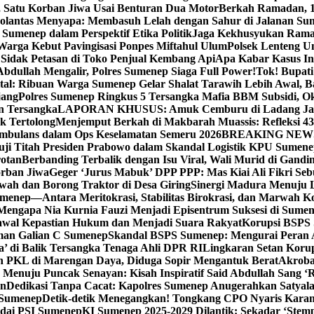
, Satu Korban Jiwa Usai Benturan Dua Motor
Berkah Ramadan, 1
olantas Menyapa: Membasuh Lelah dengan Sahur di Jalanan Su
umenep dalam Perspektif Etika Politik
Jaga Kekhusyukan Rama
arga Kebut Pavingisasi Ponpes Miftahul Ulum
Polsek Lenteng U
Sidak Petasan di Toko Penjual Kembang Api
Apa Kabar Kasus I
bdullah Mengalir, Polres Sumenep Siaga Full Power!
Tok! Bupat
ital: Ribuan Warga Sumenep Gelar Shalat Tarawih Lebih Awal, 
jang
Polres Sumenep Ringkus 5 Tersangka Mafia BBM Subsidi, O
n Tersangka
LAPORAN KHUSUS: Amuk Cemburu di Ladang Ja
k Tertolong
Menjemput Berkah di Makbarah Muassis: Refleksi 4
 Ambulans dalam Ops Keselamatan Semeru 2026
BREAKING NEWS: G
ji Titah Presiden Prabowo dalam Skandal Logistik KPU Sumen
rotan
Berbanding Terbalik dengan Isu Viral, Wali Murid di Gandi
orban Jiwa
Geger ‘Jurus Mabuk’ DPP PPP: Mas Kiai Ali Fikri Seb
wah dan Borong Traktor di Desa Giring
Sinergi Madura Menuju 
umenep—Antara Meritokrasi, Stabilitas Birokrasi, dan Marwah Ko
 Mengapa Nia Kurnia Fauzi Menjadi Episentrum Suksesi di Sume
awal Kepastian Hukum dan Menjadi Suara Rakyat
Korupsi BSPS 
man Galian C Sumenep
Skandal BSPS Sumenep: Mengurai Peran
a’ di Balik Tersangka Tenaga Ahli DPR RI
Lingkaran Setan Koru
 PKL di Marengan Daya, Diduga Sopir Mengantuk Berat
Akrobat
Menuju Puncak Senayan: Kisah Inspiratif Said Abdullah Sang ‘R
an
Dedikasi Tanpa Cacat: Kapolres Sumenep Anugerahkan Satyala
 Sumenep
Detik-detik Menegangkan! Tongkang CPO Nyaris Karam
odai PSI Sumenep
KI Sumenep 2025-2029 Dilantik: Sekadar ‘Stem