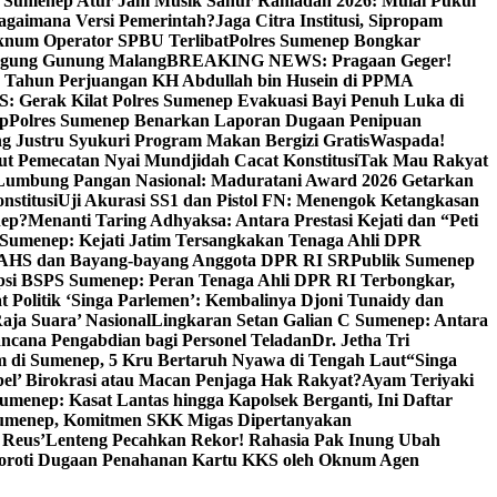
i Sumenep Atur Jam Musik Sahur Ramadan 2026: Mulai Pukul
Bagaimana Versi Pemerintah?
Jaga Citra Institusi, Sipropam
knum Operator SPBU Terlibat
Polres Sumenep Bongkar
gung Gunung Malang
BREAKING NEWS: Pragaan Geger!
3 Tahun Perjuangan KH Abdullah bin Husein di PPMA
erak Kilat Polres Sumenep Evakuasi Bayi Penuh Luka di
ep
Polres Sumenep Benarkan Laporan Dugaan Penipuan
ng Justru Syukuri Program Makan Bergizi Gratis
Waspada!
ut Pemecatan Nyai Mundjidah Cacat Konstitusi
Tak Mau Rakyat
Lumbung Pangan Nasional: Maduratani Award 2026 Getarkan
nstitusi
Uji Akurasi SS1 dan Pistol FN: Menengok Ketangkasan
nep?
Menanti Taring Adhyaksa: Antara Prestasi Kejati dan “Peti
Sumenep: Kejati Jatim Tersangkakan Tenaga Ahli DPR
 AHS dan Bayang-bayang Anggota DPR RI SR
Publik Sumenep
psi BSPS Sumenep: Peran Tenaga Ahli DPR RI Terbongkar,
 Politik ‘Singa Parlemen’: Kembalinya Djoni Tunaidy dan
aja Suara’ Nasional
Lingkaran Setan Galian C Sumenep: Antara
ncana Pengabdian bagi Personel Teladan
Dr. Jetha Tri
 di Sumenep, 5 Kru Bertaruh Nyawa di Tengah Laut
“Singa
pel’ Birokrasi atau Macan Penjaga Hak Rakyat?
Ayam Teriyaki
umenep: Kasat Lantas hingga Kapolsek Berganti, Ini Daftar
menep, Komitmen SKK Migas Dipertanyakan
 Reus’
Lenteng Pecahkan Rekor! Rahasia Pak Inung Ubah
Soroti Dugaan Penahanan Kartu KKS oleh Oknum Agen