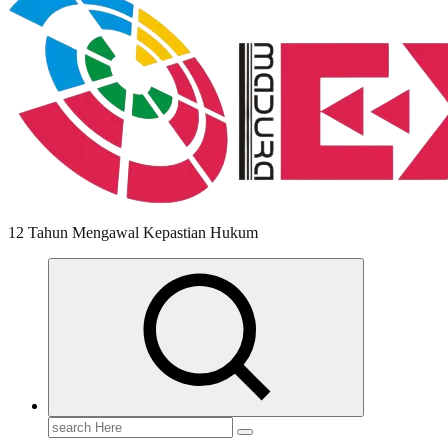
12 Tahun Mengawal Kepastian Hukum
Search
for: