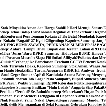
 Stok Minyakita Aman dan Harga Stabil
10 Hari Menuju Sensus 
menep Tebas Balap Liar
Anomali Regulasi di Tapakerbau: Hegemo
kah
Konferensi Pers Temuan Kokain 27 Kg Batal Mendadak Kapol
ri Kokain ‘Bugatti’ 27 Kg di Giligenting: Kapolres Sumenep Janji
ANDENG BUMN-SWASTA, PERIKANAN SUMENEP SIAP ‘GO
ep: Antara ‘Lampu Hijau’ Bupati dan Jeratan Lahan di 93 Des
e!
Tiga ‘Jurus’ Baru DPRD Sumenep: Hidupkan BUMD Hingga ‘
di Pusaran Muscab: Siapa Fifi Sofiati Afifiyah?
Psikotes dan Me
-Guluk “Terbang” ke Pamekasan!
Terekam CCTV: Pencuri Kotak
Naik Ternyata Hoaks, Kapolres Sumenep: Stok Aman, Warga Ja
an Hantu Hoaks
HET Turun, Anggaran DBHCHT Ambyar: Ironi 
 Saudi
Geger Sumur ‘Api’ di Karduluk: Aroma Belerang Menyengat
 Lesbumi
Lebaran Tak Lagi “Pesta Sampah”, Bupati Sumenep Mul
K Paruh Waktu Sumenep: Rp300 Ribu dan Politik Kesejahteraa
apolres Sumenep Pastikan “Hulu Ledak” Anggota Siap Pakai
O
Predikat ‘Teraktif’ Se-Jatim!
Sumenep ‘Mencekam’: Hujan Petir M
ngamanan VVIP Menteri Trenggono di Dapenda
Alarm Narkoba di S
 Naik Pangkat, Yang ‘Nakal’ Dipecat
Kejari Sumenep ‘Mandul’ Te
Detik-detik Menegangkan di Selat Kangean!
Gebrakan Kapolres 