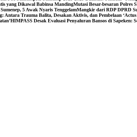
tis yang Dikawal Babinsa Manding
Mutasi Besar-besaran Polres S
 Sumenep, 5 Awak Nyaris Tenggelam
Mangkir dari RDP DPRD Su
g: Antara Trauma Balita, Desakan Aktivis, dan Pembelaan ‘Actus
atan’
HIMPASS Desak Evaluasi Penyaluran Bansos di Sapeken: 