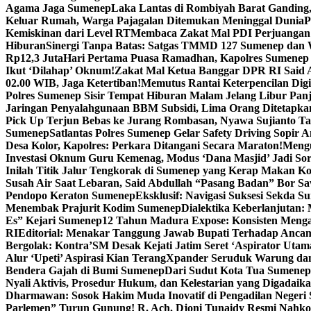
Agama Jaga Sumenep
Laka Lantas di Rombiyah Barat Ganding
Keluar Rumah, Warga Pajagalan Ditemukan Meninggal Dunia
P
Kemiskinan dari Level RT
Membaca Zakat Mal PDI Perjuangan S
Hiburan
Sinergi Tanpa Batas: Satgas TMMD 127 Sumenep dan W
Rp12,3 Juta
Hari Pertama Puasa Ramadhan, Kapolres Sumenep 
Ikut ‘Dilahap’ Oknum!
Zakat Mal Ketua Banggar DPR RI Said A
02.00 WIB, Jaga Ketertiban!
Memutus Rantai Keterpencilan Dig
Polres Sumenep Sisir Tempat Hiburan Malam Jelang Libur Pan
Jaringan Penyalahgunaan BBM Subsidi, Lima Orang Ditetapka
Pick Up Terjun Bebas ke Jurang Rombasan, Nyawa Sujianto Ta
Sumenep
Satlantas Polres Sumenep Gelar Safety Driving Sopir
Desa Kolor, Kapolres: Perkara Ditangani Secara Maraton!
Mengu
Investasi Oknum Guru Kemenag, Modus ‘Dana Masjid’ Jadi So
Inilah Titik Jalur Tengkorak di Sumenep yang Kerap Makan K
Susah Air Saat Lebaran, Said Abdullah “Pasang Badan” Bor Sa
Pendopo Keraton Sumenep
Eksklusif: Navigasi Suksesi Sekda S
Menembak Prajurit Kodim Sumenep
Dialektika Keberlanjutan:
Es” Kejari Sumenep
12 Tahun Madura Expose: Konsisten Meng
RI
Editorial: Menakar Tanggung Jawab Bupati Terhadap Anca
Bergolak: Kontra’SM Desak Kejati Jatim Seret ‘Aspirator Utam
Alur ‘Upeti’ Aspirasi Kian Terang
Xpander Seruduk Warung dan
Bendera Gajah di Bumi Sumenep
Dari Sudut Kota Tua Sumenep 
Nyali Aktivis, Prosedur Hukum, dan Kelestarian yang Digadaik
Dharmawan: Sosok Hakim Muda Inovatif di Pengadilan Negeri
Parlemen” Turun Gunung! R. Ach. Djoni Tunaidy Resmi Nahk