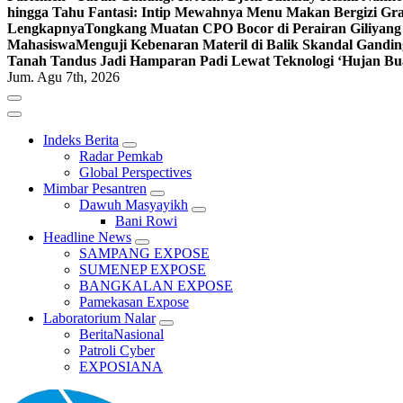
hingga Tahu Fantasi: Intip Mewahnya Menu Makan Bergizi Gra
Lengkapnya
Tongkang Muatan CPO Bocor di Perairan Giliyang
Mahasiswa
Menguji Kebenaran Materil di Balik Skandal Gandin
Tanah Tandus Jadi Hamparan Padi Lewat Teknologi ‘Hujan Bu
Jum. Agu 7th, 2026
Indeks Berita
Radar Pemkab
Global Perspectives
Mimbar Pesantren
Dawuh Masyayikh
Bani Rowi
Headline News
SAMPANG EXPOSE
SUMENEP EXPOSE
BANGKALAN EXPOSE
Pamekasan Expose
Laboratorium Nalar
BeritaNasional
Patroli Cyber
EXPOSIANA