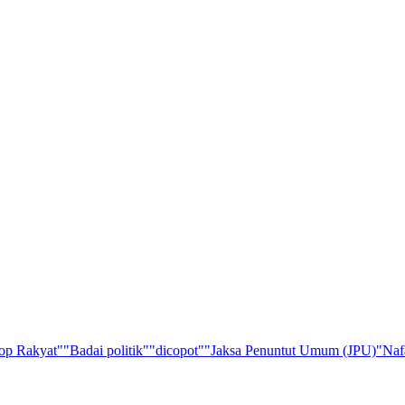
op Rakyat"
"Badai politik"
"dicopot"
"Jaksa Penuntut Umum (JPU)
"Naf