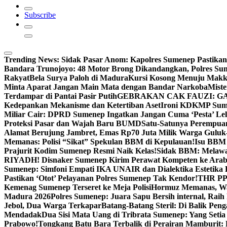
Subscribe
Trending News:
Sidak Pasar Anom: Kapolres Sumenep Pastikan
Bandara Trunojoyo: 48 Motor Brong Dikandangkan, Polres Su
Rakyat
Bela Surya Paloh di Madura
Kursi Kosong Menuju Mak
Minta Aparat Jangan Main Mata dengan Bandar Narkoba
Miste
Terdampar di Pantai Pasir Putih
GEBRAKAN CAK FAUZI: G
Kedepankan Mekanisme dan Ketertiban Aset
Ironi KDKMP Sumen
Miliar Cair: DPRD Sumenep Ingatkan Jangan Cuma ‘Pesta’ Lel
Proteksi Pasar dan Wajah Baru BUMD
Satu-Satunya Perempuan 
Alamat Berujung Jambret, Emas Rp70 Juta Milik Warga Guluk
Memanas: Polisi “Sikat” Spekulan BBM di Kepulauan!
Isu BBM 
Prajurit Kodim Sumenep Resmi Naik Kelas!
Sidak BBM: Melaw
RIYADH! Disnaker Sumenep Kirim Perawat Kompeten ke Arab
Sumenep: Simfoni Empati IKA UNAIR dan Dialektika Estetika
Pastikan ‘Otot’ Pelayanan Polres Sumenep Tak Kendor!
THR PPP
Kemenag Sumenep Terseret ke Meja Polisi
Hormuz Memanas, Wak
Madura 2026
Polres Sumenep: Juara Sapu Bersih internal, Raih 
Jebol, Dua Warga Terkapar
Batang-Batang Steril: Di Balik Pe
Mendadak
Dua Sisi Mata Uang di Tribrata Sumenep: Yang Setia
Prabowo!
Tongkang Batu Bara Terbalik di Perairan Mamburit: 