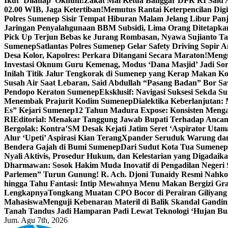
Ikut ‘Dilahap’ Oknum!
Zakat Mal Ketua Banggar DPR RI Said A
02.00 WIB, Jaga Ketertiban!
Memutus Rantai Keterpencilan Dig
Polres Sumenep Sisir Tempat Hiburan Malam Jelang Libur Pan
Jaringan Penyalahgunaan BBM Subsidi, Lima Orang Ditetapka
Pick Up Terjun Bebas ke Jurang Rombasan, Nyawa Sujianto Ta
Sumenep
Satlantas Polres Sumenep Gelar Safety Driving Sopir
Desa Kolor, Kapolres: Perkara Ditangani Secara Maraton!
Mengu
Investasi Oknum Guru Kemenag, Modus ‘Dana Masjid’ Jadi So
Inilah Titik Jalur Tengkorak di Sumenep yang Kerap Makan K
Susah Air Saat Lebaran, Said Abdullah “Pasang Badan” Bor Sa
Pendopo Keraton Sumenep
Eksklusif: Navigasi Suksesi Sekda S
Menembak Prajurit Kodim Sumenep
Dialektika Keberlanjutan:
Es” Kejari Sumenep
12 Tahun Madura Expose: Konsisten Meng
RI
Editorial: Menakar Tanggung Jawab Bupati Terhadap Anca
Bergolak: Kontra’SM Desak Kejati Jatim Seret ‘Aspirator Utam
Alur ‘Upeti’ Aspirasi Kian Terang
Xpander Seruduk Warung dan
Bendera Gajah di Bumi Sumenep
Dari Sudut Kota Tua Sumenep 
Nyali Aktivis, Prosedur Hukum, dan Kelestarian yang Digadaik
Dharmawan: Sosok Hakim Muda Inovatif di Pengadilan Negeri
Parlemen” Turun Gunung! R. Ach. Djoni Tunaidy Resmi Nahk
hingga Tahu Fantasi: Intip Mewahnya Menu Makan Bergizi Gra
Lengkapnya
Tongkang Muatan CPO Bocor di Perairan Giliyang
Mahasiswa
Menguji Kebenaran Materil di Balik Skandal Gandin
Tanah Tandus Jadi Hamparan Padi Lewat Teknologi ‘Hujan Bu
Jum. Agu 7th, 2026