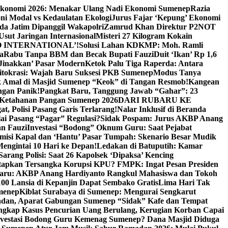
Ekonomi 2026: Menakar Ulang Nadi Ekonomi Sumenep
Razia
ni Modal vs Kedaulatan Ekologi
Jurus Fajar ‘Kepung’ Ekonomi
da Jatim Dipanggil Wakapolri
Zamrud Khan Direktur P2NOT
 Usut Jaringan Internasional
Misteri 27 Kilogram Kokain
 INTERNATIONAL’!
Solusi Lahan KDKMP: Moh. Ramli
a
Rabu Tanpa BBM dan Becak Bupati Fauzi
Duit ‘Ikan’ Rp 1,6
Jinakkan’ Pasar Modern
Ketok Palu Tiga Raperda: Antara
ritokrasi: Wajah Baru Suksesi PKB Sumenep
Modus Tanya
 Amal di Masjid Sumenep “Keok” di Tangan Resmob!
Kangean
ngan Panik!
Pangkat Baru, Tanggung Jawab “Gahar”: 23
Ketahanan Pangan Sumenep 2026
DARI RUBARU KE
, Polisi Pasang Garis Terlarang!
Nalar Inklusif di Beranda
ai Pasang “Pagar” Regulasi?
Sidak Pospam: Jurus AKBP Anang
n Fauzi
Investasi “Bodong” Oknum Guru: Saat Pejabat
misi Kapal dan ‘Hantu’ Pasar Tumpah: Skenario Besar Mudik
engintai 10 Hari ke Depan!
Ledakan di Batuputih: Kamar
arang Polisi: Saat 26 Kapolsek ‘Dipaksa’ Kencing
tapkan Tersangka Korupsi KPU? FMPK: Ingat Pesan Presiden
Baru: AKBP Anang Hardiyanto Rangkul Mahasiswa dan Tokoh
00 Lansia di Kepanjin Dapat Sembako Gratis
Lima Hari Tak
menep
Kiblat Surabaya di Sumenep: Mengurai Sengkarut
dan, Aparat Gabungan Sumenep “Sidak” Kafe dan Tempat
ngkap Kasus Pencurian Uang Berulang, Kerugian Korban Capai
nvestasi Bodong Guru Kemenag Sumenep? Dana Masjid Diduga