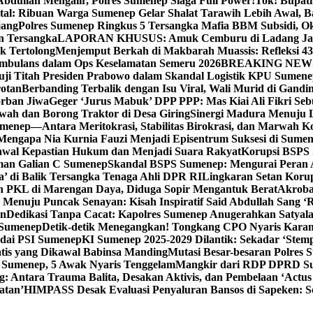
bdullah Mengalir, Polres Sumenep Siaga Full Power!
Tok! Bupat
ital: Ribuan Warga Sumenep Gelar Shalat Tarawih Lebih Awal, 
jang
Polres Sumenep Ringkus 5 Tersangka Mafia BBM Subsidi, O
n Tersangka
LAPORAN KHUSUS: Amuk Cemburu di Ladang Ja
k Tertolong
Menjemput Berkah di Makbarah Muassis: Refleksi 4
 Ambulans dalam Ops Keselamatan Semeru 2026
BREAKING NEWS: G
ji Titah Presiden Prabowo dalam Skandal Logistik KPU Sumen
rotan
Berbanding Terbalik dengan Isu Viral, Wali Murid di Gandi
orban Jiwa
Geger ‘Jurus Mabuk’ DPP PPP: Mas Kiai Ali Fikri Seb
wah dan Borong Traktor di Desa Giring
Sinergi Madura Menuju 
umenep—Antara Meritokrasi, Stabilitas Birokrasi, dan Marwah Ko
 Mengapa Nia Kurnia Fauzi Menjadi Episentrum Suksesi di Sume
awal Kepastian Hukum dan Menjadi Suara Rakyat
Korupsi BSPS 
man Galian C Sumenep
Skandal BSPS Sumenep: Mengurai Peran
a’ di Balik Tersangka Tenaga Ahli DPR RI
Lingkaran Setan Koru
 PKL di Marengan Daya, Diduga Sopir Mengantuk Berat
Akrobat
Menuju Puncak Senayan: Kisah Inspiratif Said Abdullah Sang ‘R
an
Dedikasi Tanpa Cacat: Kapolres Sumenep Anugerahkan Satyala
 Sumenep
Detik-detik Menegangkan! Tongkang CPO Nyaris Karam
odai PSI Sumenep
KI Sumenep 2025-2029 Dilantik: Sekadar ‘Stem
tis yang Dikawal Babinsa Manding
Mutasi Besar-besaran Polres S
 Sumenep, 5 Awak Nyaris Tenggelam
Mangkir dari RDP DPRD Su
g: Antara Trauma Balita, Desakan Aktivis, dan Pembelaan ‘Actus
atan’
HIMPASS Desak Evaluasi Penyaluran Bansos di Sapeken: 