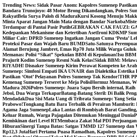
Skip
Trending News:
Sidak Pasar Anom: Kapolres Sumenep Pastikan
to
Bandara Trunojoyo: 48 Motor Brong Dikandangkan, Polres Su
content
Rakyat
Bela Surya Paloh di Madura
Kursi Kosong Menuju Mak
Minta Aparat Jangan Main Mata dengan Bandar Narkoba
Miste
Terdampar di Pantai Pasir Putih
GEBRAKAN CAK FAUZI: G
Kedepankan Mekanisme dan Ketertiban Aset
Ironi KDKMP Sumen
Miliar Cair: DPRD Sumenep Ingatkan Jangan Cuma ‘Pesta’ Lel
Proteksi Pasar dan Wajah Baru BUMD
Satu-Satunya Perempuan 
Alamat Berujung Jambret, Emas Rp70 Juta Milik Warga Guluk
Memanas: Polisi “Sikat” Spekulan BBM di Kepulauan!
Isu BBM 
Prajurit Kodim Sumenep Resmi Naik Kelas!
Sidak BBM: Melaw
RIYADH! Disnaker Sumenep Kirim Perawat Kompeten ke Arab
Sumenep: Simfoni Empati IKA UNAIR dan Dialektika Estetika
Pastikan ‘Otot’ Pelayanan Polres Sumenep Tak Kendor!
THR PPP
Kemenag Sumenep Terseret ke Meja Polisi
Hormuz Memanas, Wak
Madura 2026
Polres Sumenep: Juara Sapu Bersih internal, Raih 
Jebol, Dua Warga Terkapar
Batang-Batang Steril: Di Balik Pe
Mendadak
Dua Sisi Mata Uang di Tribrata Sumenep: Yang Setia
Prabowo!
Tongkang Batu Bara Terbalik di Perairan Mamburit: 
Agama Jaga Sumenep
Laka Lantas di Rombiyah Barat Ganding
Keluar Rumah, Warga Pajagalan Ditemukan Meninggal Dunia
P
Kemiskinan dari Level RT
Membaca Zakat Mal PDI Perjuangan S
Hiburan
Sinergi Tanpa Batas: Satgas TMMD 127 Sumenep dan W
Rp12,3 Juta
Hari Pertama Puasa Ramadhan, Kapolres Sumenep 