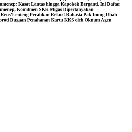
umenep: Kasat Lantas hingga Kapolsek Berganti, Ini Daftar
menep, Komitmen SKK Migas Dipertanyakan
 Reus’
Lenteng Pecahkan Rekor! Rahasia Pak Inung Ubah
Soroti Dugaan Penahanan Kartu KKS oleh Oknum Agen