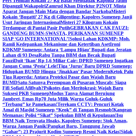
Pers Temuan Kokain 27 Kg Batal Mendadak Kapolda Jatim
Dipanggil Wakapolri
Zamrud Khan Direktur P2NOT Minta
Aparat Jangan Main Mata dengan Bandar Narkoba
Misteri
Kokain ‘Bugatti’ 27 Kg di Giligenting: Kapolres Sumenep Janji
Usut Jaringan Internasional
Misteri 27 Kilogram Kokain
Terdampar di Pantai Pasir Putih
GEBRAKAN CAK FAUZI:
GANDENG BUMN-SWASTA, PERIKANAN SUMENEP
SIAP ‘GO INTERNATIONAL’!
Solusi Lahan KDKMP: Moh.
Ramli Kedepankan Mekanisme dan Ketertiban Aset
Ironi
KDKMP Sumenep: Antara ‘Lampu Hijau’ Bupati dan Jeratan
Lahan di 93 Desa
Rabu Tanpa BBM dan Becak Bupati
Fauzi
Duit ‘Ikan’ Rp 1,6 Miliar Cair: DPRD Sumenep Ingatkan
Jangan Cuma ‘Pesta’ Lele!
Tiga ‘Jurus’ Baru DPRD Sumenep:
Hidupkan BUMD Hingga ‘Jinakkan’ Pasar Modern
Ketok Palu
Tiga Raperda: Antara Proteksi Pasar dan Wajah Baru
BUMD
Satu-Satunya Perempuan di Pusaran Muscab: Siapa
Fifi Sofiati Afifiyah?
Psikotes dan Meritokrasi: Wajah Baru
Suksesi PKB Sumenep
Modus Tanya Alamat Berujung
Jambret, Emas Rp70 Juta Milik Warga Guluk-Guluk
“Terbang” ke Pamekasan!
Terekam CCTV: Pencuri Kotak
Amal di Masjid Sumenep “Keok” di Tangan Resmob!
Kangean
Memanas: Polisi “Sikat” Spekulan BBM di Kepulauan!
Isu
BBM Naik Ternyata Hoaks, Kapolres Sumenep: Stok Aman,
Warga Jangan Panik!
Pangkat Baru, Tanggung Jawab
“Gahar”: 23 Prajurit Kodim Sumenep Resmi Naik Kelas!
Sidak