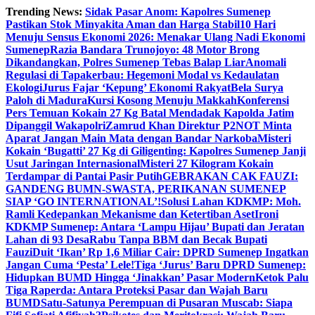
Skip
Trending News:
Sidak Pasar Anom: Kapolres Sumenep
to
Pastikan Stok Minyakita Aman dan Harga Stabil
10 Hari
content
Menuju Sensus Ekonomi 2026: Menakar Ulang Nadi Ekonomi
Sumenep
Razia Bandara Trunojoyo: 48 Motor Brong
Dikandangkan, Polres Sumenep Tebas Balap Liar
Anomali
Regulasi di Tapakerbau: Hegemoni Modal vs Kedaulatan
Ekologi
Jurus Fajar ‘Kepung’ Ekonomi Rakyat
Bela Surya
Paloh di Madura
Kursi Kosong Menuju Makkah
Konferensi
Pers Temuan Kokain 27 Kg Batal Mendadak Kapolda Jatim
Dipanggil Wakapolri
Zamrud Khan Direktur P2NOT Minta
Aparat Jangan Main Mata dengan Bandar Narkoba
Misteri
Kokain ‘Bugatti’ 27 Kg di Giligenting: Kapolres Sumenep Janji
Usut Jaringan Internasional
Misteri 27 Kilogram Kokain
Terdampar di Pantai Pasir Putih
GEBRAKAN CAK FAUZI:
GANDENG BUMN-SWASTA, PERIKANAN SUMENEP
SIAP ‘GO INTERNATIONAL’!
Solusi Lahan KDKMP: Moh.
Ramli Kedepankan Mekanisme dan Ketertiban Aset
Ironi
KDKMP Sumenep: Antara ‘Lampu Hijau’ Bupati dan Jeratan
Lahan di 93 Desa
Rabu Tanpa BBM dan Becak Bupati
Fauzi
Duit ‘Ikan’ Rp 1,6 Miliar Cair: DPRD Sumenep Ingatkan
Jangan Cuma ‘Pesta’ Lele!
Tiga ‘Jurus’ Baru DPRD Sumenep:
Hidupkan BUMD Hingga ‘Jinakkan’ Pasar Modern
Ketok Palu
Tiga Raperda: Antara Proteksi Pasar dan Wajah Baru
BUMD
Satu-Satunya Perempuan di Pusaran Muscab: Siapa