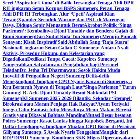
Seret ‘Aspirator Utama’ di Balik Tersangka Tenaga Ahli DPR
RI
Lingkaran Setan Korupsi BSPS Sumenep: Peran Tenaga
Ahli DPR RI Terbongkar, Alur ‘Upeti’ Aspirasi Kian
Terang
Xpander Seruduk Warung dan PKL di Marengan
Daya, Diduga Sopir Mengantuk Berat
Akrobat Politik ‘Singa
Parlemen’: Kembalinya Djoni Tunaidy dan Bendera Gajah di
Bumi Sumenep
Dari Sudut Kota Tua Sumenep Menuju Puncak
Senayan: Kisah Inspiratif Said Abdullah Sang ‘Raja Suara’
Nasional
Lingkaran Setan Galian C Sumenep: Antara Nyali
Aktivis, Prosedur Hukum, dan Kelestarian yang
Digadaikan
Dedikasi Tanpa Cacat: Kapolres Sumenep
Anugerahkan Satyalancana Pengabdian bagi Personel
Teladan
Dr. Jetha Tri Dharmawan: Sosok Hakim Muda
Inovatif di Pengadilan Negeri Sumenep
Detik-detik
Menegangkan! Tongkang CPO Nyaris Karam di Sumenep, 5
Kru Bertaruh Nyawa di Tengah Laut
“Singa Parlemen” Turun
Gunung! R. Ach. Djoni Tunaidy Resmi Nahkodai PSI
Sumenep
KI Sumenep 2025-2029 Dilantik: Sekadar ‘Stempel’
Birokrasi atau Macan Penjaga Hak Rakyat?
Ayam Teriyaki
hingga Tahu Fantasi: Intip Mewahnya Menu Makan Bergizi
Gratis yang Dikawal Babinsa Manding
Mutasi Besar-besaran
Polres Sumenep: Kasat Lantas hingga Kapolsek Berganti, Ini
Daftar Lengkapnya
Tongkang Muatan CPO Bocor di Perairan
Giliyang Sumenep, 5 Awak Nyaris Tenggelam
Mangkir dari
RDP DPRD Sumenep, Komitmen SKK Migas Dipertanyakan