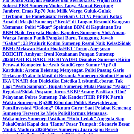
Fifi Sofiati Afifiyah?
Psikotes dan Meritokrasi: Wajah Baru
Suksesi PKB Sumenep
Modus Tanya Alamat Berujung
Jambret, Emas Rp70 Juta Milik Warga Guluk-Guluk
“Terbang” ke Pamekasan!
Terekam CCTV: Pencuri Kotak
Amal di Masjid Sumenep “Keok” di Tangan Resmob!
Kangean
Memanas: Polisi “Sikat” Spekulan BBM di Kepulauan!
Isu
BBM Naik Ternyata Hoaks, Kapolres Sumenep: Stok Aman,
Warga Jangan Panik!
Pangkat Baru, Tanggung Jawab
“Gahar”: 23 Prajurit Kodim Sumenep Resmi Naik Kelas!
Sidak
BBM: Melawan Hantu Hoaks
HET Turun, Anggaran
DBHCHT Ambyar: Ironi Ketahanan Pangan Sumenep
2026
DARI RUBARU KE RIYADH! Disnaker Sumenep Kirim
Perawat Kompeten ke Arab Saudi
Geger Sumur ‘Api’ di
Karduluk: Aroma Belerang Menyengat, Polisi Pasang Garis
Terlarang!
Nalar Inklusif di Beranda Sumenep: Simfoni Empati
IKA UNAIR dan Dialektika Estetika Lesbumi
Lebaran Tak
Lagi “Pesta Sampah”, Bupati Sumenep Mulai Pasang “Pagar”
Regulasi?
Sidak Pospam: Jurus AKBP Anang Pastikan ‘Otot’
Pelayanan Polres Sumenep Tak Kendor!
THR PPPK Paruh
Waktu Sumenep: Rp300 Ribu dan Politik Kesejahteraan
Fauzi
Investasi “Bodong” Oknum Guru: Saat Pejabat Kemenag
Sumenep Terseret ke Meja Polisi
Hormuz Memanas,
Wakapolres Sumenep Pastikan “Hulu Ledak” Anggota Siap
Pakai
Omisi Kapal dan ‘Hantu’ Pasar Tumpah: Skenario Besar
Mudik Madura 2026
Polres Sumenep: Juara Sapu Bersih