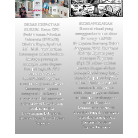
IRONI ANGGARAN.
DESAK KEPASTIAN
Ilustrasi visual yang
HUKUM. Ketua DPC
menggambarkan struktur
Perhimpunan Advokat
Rancangan APBD
Indonesia (PERADI)
Kabupaten Sumenep Tahun
Madura Raya, Syafrawi,
Anggaran 2026. Dominasi
S.H., M.H., memberikan
Belanja Operasi yang
keterangan terkait berlarut-
mencapai 70 persen
larutnya penetapan
(Rp1,59 triliun) terlihat
tersangka kasus dugaan
kontras dengan alokasi
korupsi logistik KPU
Belanja Modal yang hanya
Sumenep, Senin
dijatah 3,2 persen (Rp73,8
(23/03/2026). Syafrawi
miliar). Ketimpangan ini
meminta Kejaksaan Negeri
memicu kritik terkait
Sumenep transparan
efektivitas anggaran dalam
mengenai nilai kerugian
mendorong pembangunan
negara dan tidak menyasar
infrastruktur dan
pekerja level bawah yang
kemandirian ekonomi
tidak memiliki
daerah di tengah tantangan
kewenangan kebijakan.
ketidakpastian global.
(Kolase Foto: Dok. Madura
(Ilustrasi: Madura
Expose)
Expose/Gemini)