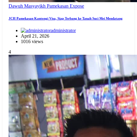
Dawuh Masyayikh
Pamekasan Expose
JCH Pamekasan Kantongi Visa, Siap Terbang ke Tanah Suci Mei Mendatang
administrator
April 21, 2026
1016 views
4