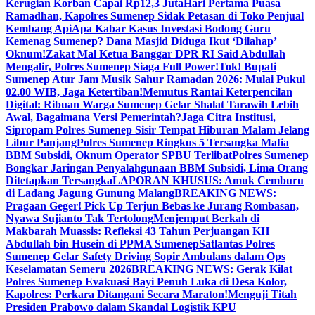
Kerugian Korban Capai Rp12,3 Juta
Hari Pertama Puasa
Ramadhan, Kapolres Sumenep Sidak Petasan di Toko Penjual
Kembang Api
Apa Kabar Kasus Investasi Bodong Guru
Kemenag Sumenep? Dana Masjid Diduga Ikut ‘Dilahap’
Oknum!
Zakat Mal Ketua Banggar DPR RI Said Abdullah
Mengalir, Polres Sumenep Siaga Full Power!
Tok! Bupati
Sumenep Atur Jam Musik Sahur Ramadan 2026: Mulai Pukul
02.00 WIB, Jaga Ketertiban!
Memutus Rantai Keterpencilan
Digital: Ribuan Warga Sumenep Gelar Shalat Tarawih Lebih
Awal, Bagaimana Versi Pemerintah?
Jaga Citra Institusi,
Sipropam Polres Sumenep Sisir Tempat Hiburan Malam Jelang
Libur Panjang
Polres Sumenep Ringkus 5 Tersangka Mafia
BBM Subsidi, Oknum Operator SPBU Terlibat
Polres Sumenep
Bongkar Jaringan Penyalahgunaan BBM Subsidi, Lima Orang
Ditetapkan Tersangka
LAPORAN KHUSUS: Amuk Cemburu
di Ladang Jagung Gunung Malang
BREAKING NEWS:
Pragaan Geger! Pick Up Terjun Bebas ke Jurang Rombasan,
Nyawa Sujianto Tak Tertolong
Menjemput Berkah di
Makbarah Muassis: Refleksi 43 Tahun Perjuangan KH
Abdullah bin Husein di PPMA Sumenep
Satlantas Polres
Sumenep Gelar Safety Driving Sopir Ambulans dalam Ops
Keselamatan Semeru 2026
BREAKING NEWS: Gerak Kilat
Polres Sumenep Evakuasi Bayi Penuh Luka di Desa Kolor,
Kapolres: Perkara Ditangani Secara Maraton!
Menguji Titah
Presiden Prabowo dalam Skandal Logistik KPU