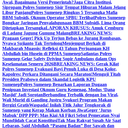
Awal, Bagaimana Versi Pemerintah?
Jaga Citra Institusi,
Sipropam Polres Sumenep Sisir Tempat Hiburan Malam Jelang
Libur Panjang
Polres Sumenep Ringkus 5 Tersangka Mafia
BBM Subsidi, Oknum Operator SPBU Terlibat
Polres Sumenep
Bongkar Jaringan Penyalahgunaan BBM Subsidi, Lima Orang
Ditetapkan Tersangka
LAPORAN KHUSUS: Amuk Cemburu
di Ladang Jagung Gunung Malang
BREAKING NEWS:
Pragaan Geger! Pick Up Terjun Bebas ke Jurang Rombasan,
Nyawa Sujianto Tak Tertolong
Menjemput Berkah di
Makbarah Muassis: Refleksi 43 Tahun Perjuangan KH
Abdullah bin Husein di PPMA Sumenep
Satlantas Polres
Sumenep Gelar Safety Driving Sopir Ambulans dalam Ops
Keselamatan Semeru 2026
BREAKING NEWS: Gerak Kilat
Polres Sumenep Evakuasi Bayi Penuh Luka di Desa Kolor,
Kapolres: Perkara Ditangani Secara Maraton!
Menguji Titah
Presiden Prabowo dalam Skandal Logistik KPU
Sumenep
Polres Sumenep Benarkan Laporan Dugaan
Penipuan Investasi Oknum Guru Kemenag, Modus ‘Dana
Masjid’ Jadi Sorotan
Berbanding Terbalik dengan Isu Viral,
Wali Murid di Ganding Justru Syukuri Program Makan
Bergizi Gratis
Waspada! Inilah Titik Jalur Tengkorak di
Sumenep yang Kerap Makan Korban Jiwa
Geger ‘Jurus
Mabuk’ DPP PPP: Mas Kiai Ali Fikri Sebut Pemecatan Nyai
Mundjidah Cacat Konstitusi
Tak Mau Rakyat Susah Air Saat
Lebaran, Said Abdullah “Pasang Badan” Bor Sawah dan