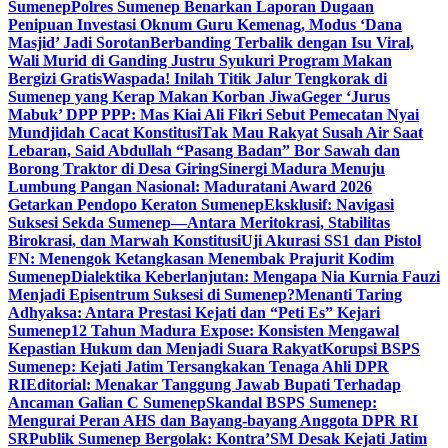
Sumenep
Polres Sumenep Benarkan Laporan Dugaan
Penipuan Investasi Oknum Guru Kemenag, Modus ‘Dana
Masjid’ Jadi Sorotan
Berbanding Terbalik dengan Isu Viral,
Wali Murid di Ganding Justru Syukuri Program Makan
Bergizi Gratis
Waspada! Inilah Titik Jalur Tengkorak di
Sumenep yang Kerap Makan Korban Jiwa
Geger ‘Jurus
Mabuk’ DPP PPP: Mas Kiai Ali Fikri Sebut Pemecatan Nyai
Mundjidah Cacat Konstitusi
Tak Mau Rakyat Susah Air Saat
Lebaran, Said Abdullah “Pasang Badan” Bor Sawah dan
Borong Traktor di Desa Giring
Sinergi Madura Menuju
Lumbung Pangan Nasional: Maduratani Award 2026
Getarkan Pendopo Keraton Sumenep
Eksklusif: Navigasi
Suksesi Sekda Sumenep—Antara Meritokrasi, Stabilitas
Birokrasi, dan Marwah Konstitusi
Uji Akurasi SS1 dan Pistol
FN: Menengok Ketangkasan Menembak Prajurit Kodim
Sumenep
Dialektika Keberlanjutan: Mengapa Nia Kurnia Fauzi
Menjadi Episentrum Suksesi di Sumenep?
Menanti Taring
Adhyaksa: Antara Prestasi Kejati dan “Peti Es” Kejari
Sumenep
12 Tahun Madura Expose: Konsisten Mengawal
Kepastian Hukum dan Menjadi Suara Rakyat
Korupsi BSPS
Sumenep: Kejati Jatim Tersangkakan Tenaga Ahli DPR
RI
Editorial: Menakar Tanggung Jawab Bupati Terhadap
Ancaman Galian C Sumenep
Skandal BSPS Sumenep:
Mengurai Peran AHS dan Bayang-bayang Anggota DPR RI
SR
Publik Sumenep Bergolak: Kontra’SM Desak Kejati Jatim