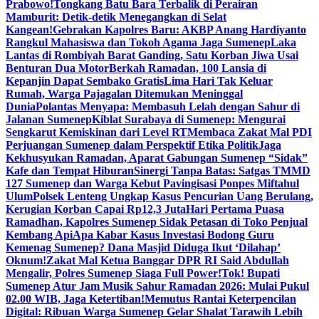
Prabowo!
Tongkang Batu Bara Terbalik di Perairan
Mamburit: Detik-detik Menegangkan di Selat
Kangean!
Gebrakan Kapolres Baru: AKBP Anang Hardiyanto
Rangkul Mahasiswa dan Tokoh Agama Jaga Sumenep
Laka
Lantas di Rombiyah Barat Ganding, Satu Korban Jiwa Usai
Benturan Dua Motor
Berkah Ramadan, 100 Lansia di
Kepanjin Dapat Sembako Gratis
Lima Hari Tak Keluar
Rumah, Warga Pajagalan Ditemukan Meninggal
Dunia
Polantas Menyapa: Membasuh Lelah dengan Sahur di
Jalanan Sumenep
Kiblat Surabaya di Sumenep: Mengurai
Sengkarut Kemiskinan dari Level RT
Membaca Zakat Mal PDI
Perjuangan Sumenep dalam Perspektif Etika Politik
Jaga
Kekhusyukan Ramadan, Aparat Gabungan Sumenep “Sidak”
Kafe dan Tempat Hiburan
Sinergi Tanpa Batas: Satgas TMMD
127 Sumenep dan Warga Kebut Pavingisasi Ponpes Miftahul
Ulum
Polsek Lenteng Ungkap Kasus Pencurian Uang Berulang,
Kerugian Korban Capai Rp12,3 Juta
Hari Pertama Puasa
Ramadhan, Kapolres Sumenep Sidak Petasan di Toko Penjual
Kembang Api
Apa Kabar Kasus Investasi Bodong Guru
Kemenag Sumenep? Dana Masjid Diduga Ikut ‘Dilahap’
Oknum!
Zakat Mal Ketua Banggar DPR RI Said Abdullah
Mengalir, Polres Sumenep Siaga Full Power!
Tok! Bupati
Sumenep Atur Jam Musik Sahur Ramadan 2026: Mulai Pukul
02.00 WIB, Jaga Ketertiban!
Memutus Rantai Keterpencilan
Digital: Ribuan Warga Sumenep Gelar Shalat Tarawih Lebih