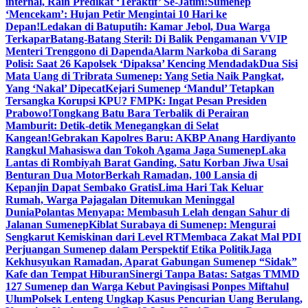
internal, Raih Predikat ‘Teraktif’ Se-Jatim!
Sumenep
‘Mencekam’: Hujan Petir Mengintai 10 Hari ke
Depan!
Ledakan di Batuputih: Kamar Jebol, Dua Warga
Terkapar
Batang-Batang Steril: Di Balik Pengamanan VVIP
Menteri Trenggono di Dapenda
Alarm Narkoba di Sarang
Polisi: Saat 26 Kapolsek ‘Dipaksa’ Kencing Mendadak
Dua Sisi
Mata Uang di Tribrata Sumenep: Yang Setia Naik Pangkat,
Yang ‘Nakal’ Dipecat
Kejari Sumenep ‘Mandul’ Tetapkan
Tersangka Korupsi KPU? FMPK: Ingat Pesan Presiden
Prabowo!
Tongkang Batu Bara Terbalik di Perairan
Mamburit: Detik-detik Menegangkan di Selat
Kangean!
Gebrakan Kapolres Baru: AKBP Anang Hardiyanto
Rangkul Mahasiswa dan Tokoh Agama Jaga Sumenep
Laka
Lantas di Rombiyah Barat Ganding, Satu Korban Jiwa Usai
Benturan Dua Motor
Berkah Ramadan, 100 Lansia di
Kepanjin Dapat Sembako Gratis
Lima Hari Tak Keluar
Rumah, Warga Pajagalan Ditemukan Meninggal
Dunia
Polantas Menyapa: Membasuh Lelah dengan Sahur di
Jalanan Sumenep
Kiblat Surabaya di Sumenep: Mengurai
Sengkarut Kemiskinan dari Level RT
Membaca Zakat Mal PDI
Perjuangan Sumenep dalam Perspektif Etika Politik
Jaga
Kekhusyukan Ramadan, Aparat Gabungan Sumenep “Sidak”
Kafe dan Tempat Hiburan
Sinergi Tanpa Batas: Satgas TMMD
127 Sumenep dan Warga Kebut Pavingisasi Ponpes Miftahul
Ulum
Polsek Lenteng Ungkap Kasus Pencurian Uang Berulang,