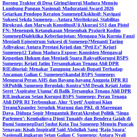
Borong Traktor di Desa Giring
Sinergi Madura Menuju
Lumbung Pangan Nasional: Maduratani Award 2026
Getarkan Pendopo Keraton Sumenep
Eksklusif: Navigasi
Suksesi Sekda Sumenep—Antara Meritokrasi, Stabilitas
Birokrasi, dan Marwah Konstitusi
Uji Akurasi SS1 dan Pistol
FN: Menengok Ketangkasan Menembak Prajurit Kodim
Sumenep
Dialektika Keberlanjutan: Mengapa Nia Kurnia Fauzi
Menjadi Episentrum Suksesi di Sumenep?
Menanti Taring
Adhyaksa: Antara Prestasi Kejati dan “Peti Es” Kejari
Sumenep
12 Tahun Madura Expose: Konsisten Mengawal
Kepastian Hukum dan Menjadi Suara Rakyat
Korupsi BSPS
Sumenep: Kejati Jatim Tersangkakan Tenaga Ahli DPR
RI
Editorial: Menakar Tanggung Jawab Bupati Terhadap
Ancaman Galian C Sumenep
Skandal BSPS Sumenep:
Mengurai Peran AHS dan Bayang-bayang Anggota DPR RI
SR
Publik Sumenep Bergolak: Kontra’SM Desak Kejati Jatim
Seret ‘Aspirator Utama’ di Balik Tersangka Tenaga Ahli DPR
RI
Lingkaran Setan Korupsi BSPS Sumenep: Peran Tenaga
Ahli DPR RI Terbongkar, Alur ‘Upeti’ Aspirasi Kian
Terang
Xpander Seruduk Warung dan PKL di Marengan
Daya, Diduga Sopir Mengantuk Berat
Akrobat Politik ‘Singa
Parlemen’: Kembalinya Djoni Tunaidy dan Bendera Gajah di
Bumi Sumenep
Dari Sudut Kota Tua Sumenep Menuju Puncak
Senayan: Kisah Inspiratif Said Abdullah Sang ‘Raja Suara’
Nasional
Lingkaran Setan Galian C Sumenep: Antara Nyali