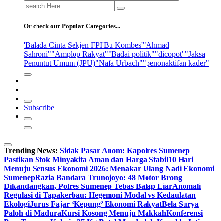
Search
for:
Or check our Popular Categories...
'Balada Cinta Sekjen FPI
'Bu Kombes'
"Ahmad
Sahroni"
"Amplop Rakyat"
"Badai politik"
"dicopot"
"Jaksa
Penuntut Umum (JPU)
"Nafa Urbach"
"penonaktifan kader"
Subscribe
Trending News:
Sidak Pasar Anom: Kapolres Sumenep
Pastikan Stok Minyakita Aman dan Harga Stabil
10 Hari
Menuju Sensus Ekonomi 2026: Menakar Ulang Nadi Ekonomi
Sumenep
Razia Bandara Trunojoyo: 48 Motor Brong
Dikandangkan, Polres Sumenep Tebas Balap Liar
Anomali
Regulasi di Tapakerbau: Hegemoni Modal vs Kedaulatan
Ekologi
Jurus Fajar ‘Kepung’ Ekonomi Rakyat
Bela Surya
Paloh di Madura
Kursi Kosong Menuju Makkah
Konferensi