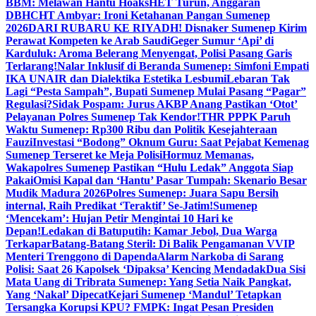
BBM: Melawan Hantu Hoaks
HET Turun, Anggaran
DBHCHT Ambyar: Ironi Ketahanan Pangan Sumenep
2026
DARI RUBARU KE RIYADH! Disnaker Sumenep Kirim
Perawat Kompeten ke Arab Saudi
Geger Sumur ‘Api’ di
Karduluk: Aroma Belerang Menyengat, Polisi Pasang Garis
Terlarang!
Nalar Inklusif di Beranda Sumenep: Simfoni Empati
IKA UNAIR dan Dialektika Estetika Lesbumi
Lebaran Tak
Lagi “Pesta Sampah”, Bupati Sumenep Mulai Pasang “Pagar”
Regulasi?
Sidak Pospam: Jurus AKBP Anang Pastikan ‘Otot’
Pelayanan Polres Sumenep Tak Kendor!
THR PPPK Paruh
Waktu Sumenep: Rp300 Ribu dan Politik Kesejahteraan
Fauzi
Investasi “Bodong” Oknum Guru: Saat Pejabat Kemenag
Sumenep Terseret ke Meja Polisi
Hormuz Memanas,
Wakapolres Sumenep Pastikan “Hulu Ledak” Anggota Siap
Pakai
Omisi Kapal dan ‘Hantu’ Pasar Tumpah: Skenario Besar
Mudik Madura 2026
Polres Sumenep: Juara Sapu Bersih
internal, Raih Predikat ‘Teraktif’ Se-Jatim!
Sumenep
‘Mencekam’: Hujan Petir Mengintai 10 Hari ke
Depan!
Ledakan di Batuputih: Kamar Jebol, Dua Warga
Terkapar
Batang-Batang Steril: Di Balik Pengamanan VVIP
Menteri Trenggono di Dapenda
Alarm Narkoba di Sarang
Polisi: Saat 26 Kapolsek ‘Dipaksa’ Kencing Mendadak
Dua Sisi
Mata Uang di Tribrata Sumenep: Yang Setia Naik Pangkat,
Yang ‘Nakal’ Dipecat
Kejari Sumenep ‘Mandul’ Tetapkan
Tersangka Korupsi KPU? FMPK: Ingat Pesan Presiden