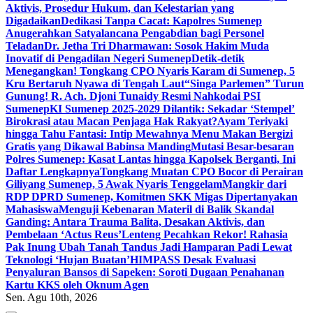
Aktivis, Prosedur Hukum, dan Kelestarian yang
Digadaikan
Dedikasi Tanpa Cacat: Kapolres Sumenep
Anugerahkan Satyalancana Pengabdian bagi Personel
Teladan
Dr. Jetha Tri Dharmawan: Sosok Hakim Muda
Inovatif di Pengadilan Negeri Sumenep
Detik-detik
Menegangkan! Tongkang CPO Nyaris Karam di Sumenep, 5
Kru Bertaruh Nyawa di Tengah Laut
“Singa Parlemen” Turun
Gunung! R. Ach. Djoni Tunaidy Resmi Nahkodai PSI
Sumenep
KI Sumenep 2025-2029 Dilantik: Sekadar ‘Stempel’
Birokrasi atau Macan Penjaga Hak Rakyat?
Ayam Teriyaki
hingga Tahu Fantasi: Intip Mewahnya Menu Makan Bergizi
Gratis yang Dikawal Babinsa Manding
Mutasi Besar-besaran
Polres Sumenep: Kasat Lantas hingga Kapolsek Berganti, Ini
Daftar Lengkapnya
Tongkang Muatan CPO Bocor di Perairan
Giliyang Sumenep, 5 Awak Nyaris Tenggelam
Mangkir dari
RDP DPRD Sumenep, Komitmen SKK Migas Dipertanyakan
Mahasiswa
Menguji Kebenaran Materil di Balik Skandal
Ganding: Antara Trauma Balita, Desakan Aktivis, dan
Pembelaan ‘Actus Reus’
Lenteng Pecahkan Rekor! Rahasia
Pak Inung Ubah Tanah Tandus Jadi Hamparan Padi Lewat
Teknologi ‘Hujan Buatan’
HIMPASS Desak Evaluasi
Penyaluran Bansos di Sapeken: Soroti Dugaan Penahanan
Kartu KKS oleh Oknum Agen
Sen. Agu 10th, 2026