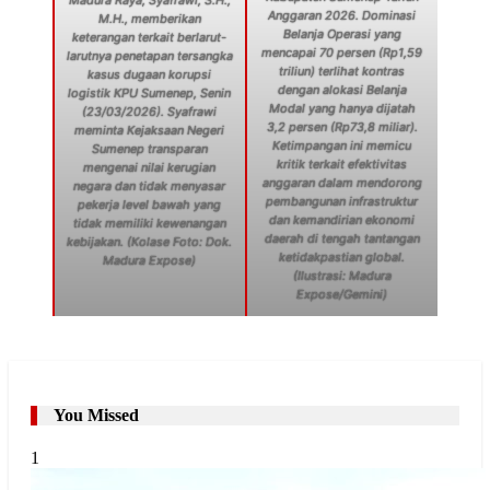
Anggaran 2026. Dominasi
M.H., memberikan
Belanja Operasi yang
keterangan terkait berlarut-
mencapai 70 persen (Rp1,59
larutnya penetapan tersangka
triliun) terlihat kontras
kasus dugaan korupsi
dengan alokasi Belanja
logistik KPU Sumenep, Senin
Modal yang hanya dijatah
(23/03/2026). Syafrawi
3,2 persen (Rp73,8 miliar).
meminta Kejaksaan Negeri
Ketimpangan ini memicu
Sumenep transparan
kritik terkait efektivitas
mengenai nilai kerugian
anggaran dalam mendorong
negara dan tidak menyasar
pembangunan infrastruktur
pekerja level bawah yang
dan kemandirian ekonomi
tidak memiliki kewenangan
daerah di tengah tantangan
kebijakan. (Kolase Foto: Dok.
ketidakpastian global.
Madura Expose)
(Ilustrasi: Madura
Expose/Gemini)
You Missed
1