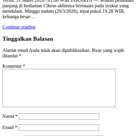
Terbit: 31 Maret 2026 | 01:00 WIB JAKARTA — Sebuah penantian
panjang di kediaman Cikeas akhirnya bermuara pada syukur yang
mendalam. Minggu malam (29/3/2026), tepat pukul 19.28 WIB,
keluarga besar…
Continue reading
Tinggalkan Balasan
Alamat email Anda tidak akan dipublikasikan.
Ruas yang wajib
ditandai
*
Komentar
*
Nama
*
Email
*