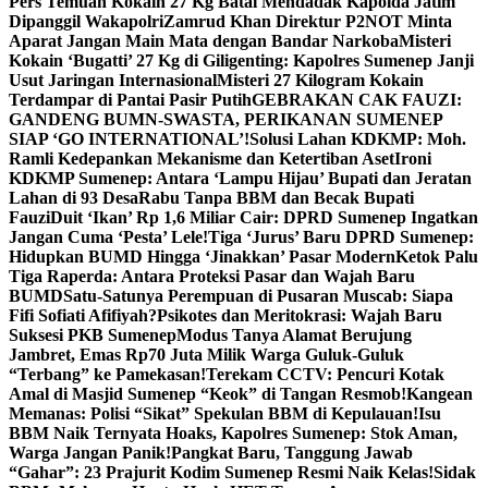
Pers Temuan Kokain 27 Kg Batal Mendadak Kapolda Jatim
Dipanggil Wakapolri
Zamrud Khan Direktur P2NOT Minta
Aparat Jangan Main Mata dengan Bandar Narkoba
Misteri
Kokain ‘Bugatti’ 27 Kg di Giligenting: Kapolres Sumenep Janji
Usut Jaringan Internasional
Misteri 27 Kilogram Kokain
Terdampar di Pantai Pasir Putih
GEBRAKAN CAK FAUZI:
GANDENG BUMN-SWASTA, PERIKANAN SUMENEP
SIAP ‘GO INTERNATIONAL’!
Solusi Lahan KDKMP: Moh.
Ramli Kedepankan Mekanisme dan Ketertiban Aset
Ironi
KDKMP Sumenep: Antara ‘Lampu Hijau’ Bupati dan Jeratan
Lahan di 93 Desa
Rabu Tanpa BBM dan Becak Bupati
Fauzi
Duit ‘Ikan’ Rp 1,6 Miliar Cair: DPRD Sumenep Ingatkan
Jangan Cuma ‘Pesta’ Lele!
Tiga ‘Jurus’ Baru DPRD Sumenep:
Hidupkan BUMD Hingga ‘Jinakkan’ Pasar Modern
Ketok Palu
Tiga Raperda: Antara Proteksi Pasar dan Wajah Baru
BUMD
Satu-Satunya Perempuan di Pusaran Muscab: Siapa
Fifi Sofiati Afifiyah?
Psikotes dan Meritokrasi: Wajah Baru
Suksesi PKB Sumenep
Modus Tanya Alamat Berujung
Jambret, Emas Rp70 Juta Milik Warga Guluk-Guluk
“Terbang” ke Pamekasan!
Terekam CCTV: Pencuri Kotak
Amal di Masjid Sumenep “Keok” di Tangan Resmob!
Kangean
Memanas: Polisi “Sikat” Spekulan BBM di Kepulauan!
Isu
BBM Naik Ternyata Hoaks, Kapolres Sumenep: Stok Aman,
Warga Jangan Panik!
Pangkat Baru, Tanggung Jawab
“Gahar”: 23 Prajurit Kodim Sumenep Resmi Naik Kelas!
Sidak