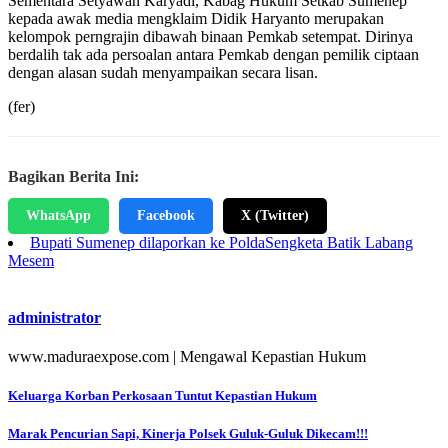
Sementara Setyawan Karyadi, Kabag Hukum Setkab Sumenep
kepada awak media mengklaim Didik Haryanto merupakan
kelompok perngrajin dibawah binaan Pemkab setempat. Dirinya
berdalih tak ada persoalan antara Pemkab dengan pemilik ciptaan
dengan alasan sudah menyampaikan secara lisan.
(fer)
Bagikan Berita Ini:
WhatsApp
Facebook
X (Twitter)
Bupati Sumenep dilaporkan ke Polda
Sengketa Batik Labang
Mesem
administrator
www.maduraexpose.com | Mengawal Kepastian Hukum
Navigasi
Keluarga Korban Perkosaan Tuntut Kepastian Hukum
pos
Marak Pencurian Sapi, Kinerja Polsek Guluk-Guluk Dikecam!!!