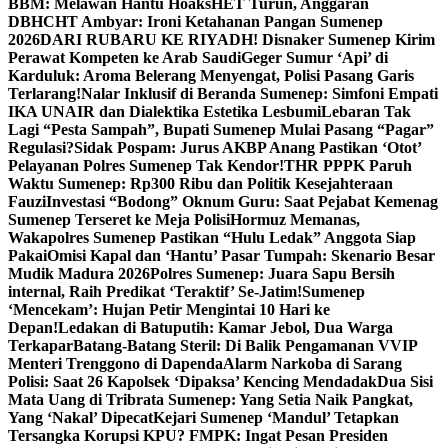
BBM: Melawan Hantu Hoaks
HET Turun, Anggaran
DBHCHT Ambyar: Ironi Ketahanan Pangan Sumenep
2026
DARI RUBARU KE RIYADH! Disnaker Sumenep Kirim
Perawat Kompeten ke Arab Saudi
Geger Sumur ‘Api’ di
Karduluk: Aroma Belerang Menyengat, Polisi Pasang Garis
Terlarang!
Nalar Inklusif di Beranda Sumenep: Simfoni Empati
IKA UNAIR dan Dialektika Estetika Lesbumi
Lebaran Tak
Lagi “Pesta Sampah”, Bupati Sumenep Mulai Pasang “Pagar”
Regulasi?
Sidak Pospam: Jurus AKBP Anang Pastikan ‘Otot’
Pelayanan Polres Sumenep Tak Kendor!
THR PPPK Paruh
Waktu Sumenep: Rp300 Ribu dan Politik Kesejahteraan
Fauzi
Investasi “Bodong” Oknum Guru: Saat Pejabat Kemenag
Sumenep Terseret ke Meja Polisi
Hormuz Memanas,
Wakapolres Sumenep Pastikan “Hulu Ledak” Anggota Siap
Pakai
Omisi Kapal dan ‘Hantu’ Pasar Tumpah: Skenario Besar
Mudik Madura 2026
Polres Sumenep: Juara Sapu Bersih
internal, Raih Predikat ‘Teraktif’ Se-Jatim!
Sumenep
‘Mencekam’: Hujan Petir Mengintai 10 Hari ke
Depan!
Ledakan di Batuputih: Kamar Jebol, Dua Warga
Terkapar
Batang-Batang Steril: Di Balik Pengamanan VVIP
Menteri Trenggono di Dapenda
Alarm Narkoba di Sarang
Polisi: Saat 26 Kapolsek ‘Dipaksa’ Kencing Mendadak
Dua Sisi
Mata Uang di Tribrata Sumenep: Yang Setia Naik Pangkat,
Yang ‘Nakal’ Dipecat
Kejari Sumenep ‘Mandul’ Tetapkan
Tersangka Korupsi KPU? FMPK: Ingat Pesan Presiden