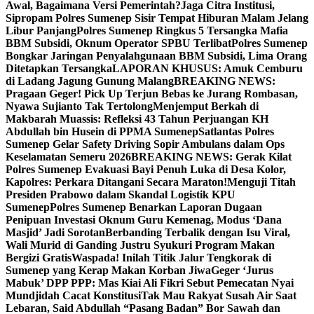
Awal, Bagaimana Versi Pemerintah?
Jaga Citra Institusi,
Sipropam Polres Sumenep Sisir Tempat Hiburan Malam Jelang
Libur Panjang
Polres Sumenep Ringkus 5 Tersangka Mafia
BBM Subsidi, Oknum Operator SPBU Terlibat
Polres Sumenep
Bongkar Jaringan Penyalahgunaan BBM Subsidi, Lima Orang
Ditetapkan Tersangka
LAPORAN KHUSUS: Amuk Cemburu
di Ladang Jagung Gunung Malang
BREAKING NEWS:
Pragaan Geger! Pick Up Terjun Bebas ke Jurang Rombasan,
Nyawa Sujianto Tak Tertolong
Menjemput Berkah di
Makbarah Muassis: Refleksi 43 Tahun Perjuangan KH
Abdullah bin Husein di PPMA Sumenep
Satlantas Polres
Sumenep Gelar Safety Driving Sopir Ambulans dalam Ops
Keselamatan Semeru 2026
BREAKING NEWS: Gerak Kilat
Polres Sumenep Evakuasi Bayi Penuh Luka di Desa Kolor,
Kapolres: Perkara Ditangani Secara Maraton!
Menguji Titah
Presiden Prabowo dalam Skandal Logistik KPU
Sumenep
Polres Sumenep Benarkan Laporan Dugaan
Penipuan Investasi Oknum Guru Kemenag, Modus ‘Dana
Masjid’ Jadi Sorotan
Berbanding Terbalik dengan Isu Viral,
Wali Murid di Ganding Justru Syukuri Program Makan
Bergizi Gratis
Waspada! Inilah Titik Jalur Tengkorak di
Sumenep yang Kerap Makan Korban Jiwa
Geger ‘Jurus
Mabuk’ DPP PPP: Mas Kiai Ali Fikri Sebut Pemecatan Nyai
Mundjidah Cacat Konstitusi
Tak Mau Rakyat Susah Air Saat
Lebaran, Said Abdullah “Pasang Badan” Bor Sawah dan