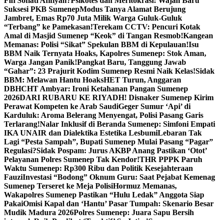
Fifi Sofiati Afifiyah?
Psikotes dan Meritokrasi: Wajah Baru
Suksesi PKB Sumenep
Modus Tanya Alamat Berujung
Jambret, Emas Rp70 Juta Milik Warga Guluk-Guluk
“Terbang” ke Pamekasan!
Terekam CCTV: Pencuri Kotak
Amal di Masjid Sumenep “Keok” di Tangan Resmob!
Kangean
Memanas: Polisi “Sikat” Spekulan BBM di Kepulauan!
Isu
BBM Naik Ternyata Hoaks, Kapolres Sumenep: Stok Aman,
Warga Jangan Panik!
Pangkat Baru, Tanggung Jawab
“Gahar”: 23 Prajurit Kodim Sumenep Resmi Naik Kelas!
Sidak
BBM: Melawan Hantu Hoaks
HET Turun, Anggaran
DBHCHT Ambyar: Ironi Ketahanan Pangan Sumenep
2026
DARI RUBARU KE RIYADH! Disnaker Sumenep Kirim
Perawat Kompeten ke Arab Saudi
Geger Sumur ‘Api’ di
Karduluk: Aroma Belerang Menyengat, Polisi Pasang Garis
Terlarang!
Nalar Inklusif di Beranda Sumenep: Simfoni Empati
IKA UNAIR dan Dialektika Estetika Lesbumi
Lebaran Tak
Lagi “Pesta Sampah”, Bupati Sumenep Mulai Pasang “Pagar”
Regulasi?
Sidak Pospam: Jurus AKBP Anang Pastikan ‘Otot’
Pelayanan Polres Sumenep Tak Kendor!
THR PPPK Paruh
Waktu Sumenep: Rp300 Ribu dan Politik Kesejahteraan
Fauzi
Investasi “Bodong” Oknum Guru: Saat Pejabat Kemenag
Sumenep Terseret ke Meja Polisi
Hormuz Memanas,
Wakapolres Sumenep Pastikan “Hulu Ledak” Anggota Siap
Pakai
Omisi Kapal dan ‘Hantu’ Pasar Tumpah: Skenario Besar
Mudik Madura 2026
Polres Sumenep: Juara Sapu Bersih