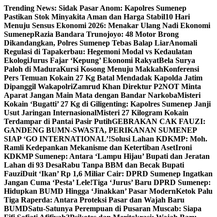
Skip
Trending News:
Sidak Pasar Anom: Kapolres Sumenep
to
Pastikan Stok Minyakita Aman dan Harga Stabil
10 Hari
content
Menuju Sensus Ekonomi 2026: Menakar Ulang Nadi Ekonomi
Sumenep
Razia Bandara Trunojoyo: 48 Motor Brong
Dikandangkan, Polres Sumenep Tebas Balap Liar
Anomali
Regulasi di Tapakerbau: Hegemoni Modal vs Kedaulatan
Ekologi
Jurus Fajar ‘Kepung’ Ekonomi Rakyat
Bela Surya
Paloh di Madura
Kursi Kosong Menuju Makkah
Konferensi
Pers Temuan Kokain 27 Kg Batal Mendadak Kapolda Jatim
Dipanggil Wakapolri
Zamrud Khan Direktur P2NOT Minta
Aparat Jangan Main Mata dengan Bandar Narkoba
Misteri
Kokain ‘Bugatti’ 27 Kg di Giligenting: Kapolres Sumenep Janji
Usut Jaringan Internasional
Misteri 27 Kilogram Kokain
Terdampar di Pantai Pasir Putih
GEBRAKAN CAK FAUZI:
GANDENG BUMN-SWASTA, PERIKANAN SUMENEP
SIAP ‘GO INTERNATIONAL’!
Solusi Lahan KDKMP: Moh.
Ramli Kedepankan Mekanisme dan Ketertiban Aset
Ironi
KDKMP Sumenep: Antara ‘Lampu Hijau’ Bupati dan Jeratan
Lahan di 93 Desa
Rabu Tanpa BBM dan Becak Bupati
Fauzi
Duit ‘Ikan’ Rp 1,6 Miliar Cair: DPRD Sumenep Ingatkan
Jangan Cuma ‘Pesta’ Lele!
Tiga ‘Jurus’ Baru DPRD Sumenep:
Hidupkan BUMD Hingga ‘Jinakkan’ Pasar Modern
Ketok Palu
Tiga Raperda: Antara Proteksi Pasar dan Wajah Baru
BUMD
Satu-Satunya Perempuan di Pusaran Muscab: Siapa