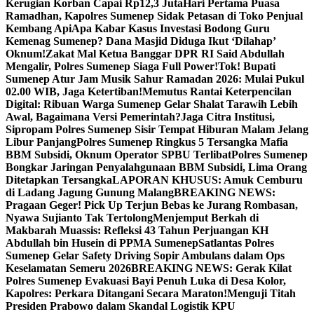
Kerugian Korban Capai Rp12,3 Juta
Hari Pertama Puasa
Ramadhan, Kapolres Sumenep Sidak Petasan di Toko Penjual
Kembang Api
Apa Kabar Kasus Investasi Bodong Guru
Kemenag Sumenep? Dana Masjid Diduga Ikut ‘Dilahap’
Oknum!
Zakat Mal Ketua Banggar DPR RI Said Abdullah
Mengalir, Polres Sumenep Siaga Full Power!
Tok! Bupati
Sumenep Atur Jam Musik Sahur Ramadan 2026: Mulai Pukul
02.00 WIB, Jaga Ketertiban!
Memutus Rantai Keterpencilan
Digital: Ribuan Warga Sumenep Gelar Shalat Tarawih Lebih
Awal, Bagaimana Versi Pemerintah?
Jaga Citra Institusi,
Sipropam Polres Sumenep Sisir Tempat Hiburan Malam Jelang
Libur Panjang
Polres Sumenep Ringkus 5 Tersangka Mafia
BBM Subsidi, Oknum Operator SPBU Terlibat
Polres Sumenep
Bongkar Jaringan Penyalahgunaan BBM Subsidi, Lima Orang
Ditetapkan Tersangka
LAPORAN KHUSUS: Amuk Cemburu
di Ladang Jagung Gunung Malang
BREAKING NEWS:
Pragaan Geger! Pick Up Terjun Bebas ke Jurang Rombasan,
Nyawa Sujianto Tak Tertolong
Menjemput Berkah di
Makbarah Muassis: Refleksi 43 Tahun Perjuangan KH
Abdullah bin Husein di PPMA Sumenep
Satlantas Polres
Sumenep Gelar Safety Driving Sopir Ambulans dalam Ops
Keselamatan Semeru 2026
BREAKING NEWS: Gerak Kilat
Polres Sumenep Evakuasi Bayi Penuh Luka di Desa Kolor,
Kapolres: Perkara Ditangani Secara Maraton!
Menguji Titah
Presiden Prabowo dalam Skandal Logistik KPU