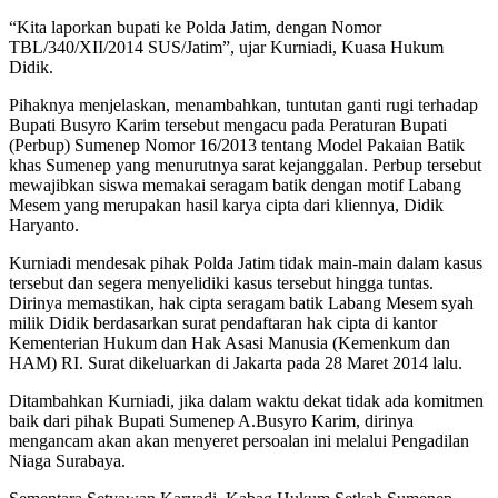
“Kita laporkan bupati ke Polda Jatim, dengan Nomor
TBL/340/XII/2014 SUS/Jatim”, ujar Kurniadi, Kuasa Hukum
Didik.
Pihaknya menjelaskan, menambahkan, tuntutan ganti rugi terhadap
Bupati Busyro Karim tersebut mengacu pada Peraturan Bupati
(Perbup) Sumenep Nomor 16/2013 tentang Model Pakaian Batik
khas Sumenep yang menurutnya sarat kejanggalan. Perbup tersebut
mewajibkan siswa memakai seragam batik dengan motif Labang
Mesem yang merupakan hasil karya cipta dari kliennya, Didik
Haryanto.
Kurniadi mendesak pihak Polda Jatim tidak main-main dalam kasus
tersebut dan segera menyelidiki kasus tersebut hingga tuntas.
Dirinya memastikan, hak cipta seragam batik Labang Mesem syah
milik Didik berdasarkan surat pendaftaran hak cipta di kantor
Kementerian Hukum dan Hak Asasi Manusia (Kemenkum dan
HAM) RI. Surat dikeluarkan di Jakarta pada 28 Maret 2014 lalu.
Ditambahkan Kurniadi, jika dalam waktu dekat tidak ada komitmen
baik dari pihak Bupati Sumenep A.Busyro Karim, dirinya
mengancam akan akan menyeret persoalan ini melalui Pengadilan
Niaga Surabaya.