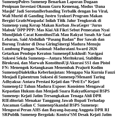
Sumenep
Polres Sumenep Benarkan Laporan Dugaan
Penipuan Investasi Oknum Guru Kemenag, Modus ‘Dana
Masjid’ Jadi Sorotan
Berbanding Terbalik dengan Isu Viral,
Wali Murid di Ganding Justru Syukuri Program Makan
Bergizi Gratis
Waspada! Inilah Titik Jalur Tengkorak di
Sumenep yang Kerap Makan Korban Jiwa
Geger ‘Jurus
Mabuk’ DPP PPP: Mas Kiai Ali Fikri Sebut Pemecatan Nyai
Mundjidah Cacat Konstitusi
Tak Mau Rakyat Susah Air Saat
Lebaran, Said Abdullah “Pasang Badan” Bor Sawah dan
Borong Traktor di Desa Giring
Sinergi Madura Menuju
Lumbung Pangan Nasional: Maduratani Award 2026
Getarkan Pendopo Keraton Sumenep
Eksklusif: Navigasi
Suksesi Sekda Sumenep—Antara Meritokrasi, Stabilitas
Birokrasi, dan Marwah Konstitusi
Uji Akurasi SS1 dan Pistol
FN: Menengok Ketangkasan Menembak Prajurit Kodim
Sumenep
Dialektika Keberlanjutan: Mengapa Nia Kurnia Fauzi
Menjadi Episentrum Suksesi di Sumenep?
Menanti Taring
Adhyaksa: Antara Prestasi Kejati dan “Peti Es” Kejari
Sumenep
12 Tahun Madura Expose: Konsisten Mengawal
Kepastian Hukum dan Menjadi Suara Rakyat
Korupsi BSPS
Sumenep: Kejati Jatim Tersangkakan Tenaga Ahli DPR
RI
Editorial: Menakar Tanggung Jawab Bupati Terhadap
Ancaman Galian C Sumenep
Skandal BSPS Sumenep:
Mengurai Peran AHS dan Bayang-bayang Anggota DPR RI
SR
Publik Sumenep Bergolak: Kontra’SM Desak Kejati Jatim