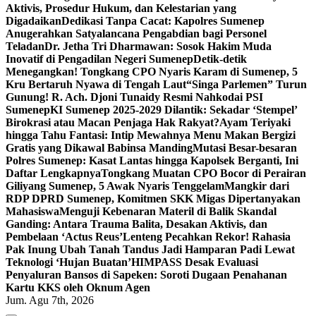
Aktivis, Prosedur Hukum, dan Kelestarian yang
Digadaikan
Dedikasi Tanpa Cacat: Kapolres Sumenep
Anugerahkan Satyalancana Pengabdian bagi Personel
Teladan
Dr. Jetha Tri Dharmawan: Sosok Hakim Muda
Inovatif di Pengadilan Negeri Sumenep
Detik-detik
Menegangkan! Tongkang CPO Nyaris Karam di Sumenep, 5
Kru Bertaruh Nyawa di Tengah Laut
“Singa Parlemen” Turun
Gunung! R. Ach. Djoni Tunaidy Resmi Nahkodai PSI
Sumenep
KI Sumenep 2025-2029 Dilantik: Sekadar ‘Stempel’
Birokrasi atau Macan Penjaga Hak Rakyat?
Ayam Teriyaki
hingga Tahu Fantasi: Intip Mewahnya Menu Makan Bergizi
Gratis yang Dikawal Babinsa Manding
Mutasi Besar-besaran
Polres Sumenep: Kasat Lantas hingga Kapolsek Berganti, Ini
Daftar Lengkapnya
Tongkang Muatan CPO Bocor di Perairan
Giliyang Sumenep, 5 Awak Nyaris Tenggelam
Mangkir dari
RDP DPRD Sumenep, Komitmen SKK Migas Dipertanyakan
Mahasiswa
Menguji Kebenaran Materil di Balik Skandal
Ganding: Antara Trauma Balita, Desakan Aktivis, dan
Pembelaan ‘Actus Reus’
Lenteng Pecahkan Rekor! Rahasia
Pak Inung Ubah Tanah Tandus Jadi Hamparan Padi Lewat
Teknologi ‘Hujan Buatan’
HIMPASS Desak Evaluasi
Penyaluran Bansos di Sapeken: Soroti Dugaan Penahanan
Kartu KKS oleh Oknum Agen
Jum. Agu 7th, 2026