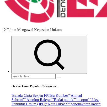
12 Tahun Mengawal Kepastian Hukum
Search
for:
Or check our Popular Categories...
'Balada Cinta Sekjen FPI
'Bu Kombes'
"Ahmad
Sahroni"
"Amplop Rakyat"
"Badai politik"
"dicopot"
"Jaksa
Penuntut Umum (JPU)
"Nafa Urbach"
"penonaktifan kader"