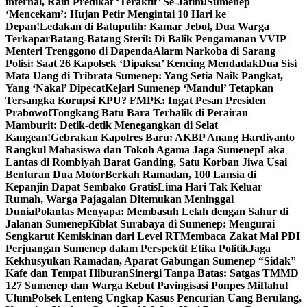
internal, Raih Predikat ‘Teraktif’ Se-Jatim!
Sumenep
‘Mencekam’: Hujan Petir Mengintai 10 Hari ke
Depan!
Ledakan di Batuputih: Kamar Jebol, Dua Warga
Terkapar
Batang-Batang Steril: Di Balik Pengamanan VVIP
Menteri Trenggono di Dapenda
Alarm Narkoba di Sarang
Polisi: Saat 26 Kapolsek ‘Dipaksa’ Kencing Mendadak
Dua Sisi
Mata Uang di Tribrata Sumenep: Yang Setia Naik Pangkat,
Yang ‘Nakal’ Dipecat
Kejari Sumenep ‘Mandul’ Tetapkan
Tersangka Korupsi KPU? FMPK: Ingat Pesan Presiden
Prabowo!
Tongkang Batu Bara Terbalik di Perairan
Mamburit: Detik-detik Menegangkan di Selat
Kangean!
Gebrakan Kapolres Baru: AKBP Anang Hardiyanto
Rangkul Mahasiswa dan Tokoh Agama Jaga Sumenep
Laka
Lantas di Rombiyah Barat Ganding, Satu Korban Jiwa Usai
Benturan Dua Motor
Berkah Ramadan, 100 Lansia di
Kepanjin Dapat Sembako Gratis
Lima Hari Tak Keluar
Rumah, Warga Pajagalan Ditemukan Meninggal
Dunia
Polantas Menyapa: Membasuh Lelah dengan Sahur di
Jalanan Sumenep
Kiblat Surabaya di Sumenep: Mengurai
Sengkarut Kemiskinan dari Level RT
Membaca Zakat Mal PDI
Perjuangan Sumenep dalam Perspektif Etika Politik
Jaga
Kekhusyukan Ramadan, Aparat Gabungan Sumenep “Sidak”
Kafe dan Tempat Hiburan
Sinergi Tanpa Batas: Satgas TMMD
127 Sumenep dan Warga Kebut Pavingisasi Ponpes Miftahul
Ulum
Polsek Lenteng Ungkap Kasus Pencurian Uang Berulang,