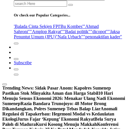
Search
for:
Or check our Popular Categories...
'Balada Cinta Sekjen FPI
'Bu Kombes'
"Ahmad
Sahroni"
"Amplop Rakyat"
"Badai politik"
"dicopot"
"Jaksa
Penuntut Umum (JPU)
"Nafa Urbach"
"penonaktifan kader"
Subscribe
Trending News:
Sidak Pasar Anom: Kapolres Sumenep
Pastikan Stok Minyakita Aman dan Harga Stabil
10 Hari
Menuju Sensus Ekonomi 2026: Menakar Ulang Nadi Ekonomi
Sumenep
Razia Bandara Trunojoyo: 48 Motor Brong
Dikandangkan, Polres Sumenep Tebas Balap Liar
Anomali
Regulasi di Tapakerbau: Hegemoni Modal vs Kedaulatan
Ekologi
Jurus Fajar ‘Kepung’ Ekonomi Rakyat
Bela Surya
Paloh di Madura
Kursi Kosong Menuju Makkah
Konferensi