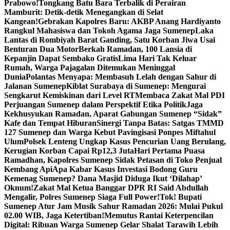
Prabowo!
Tongkang Batu Bara Terbalik di Perairan
Mamburit: Detik-detik Menegangkan di Selat
Kangean!
Gebrakan Kapolres Baru: AKBP Anang Hardiyanto
Rangkul Mahasiswa dan Tokoh Agama Jaga Sumenep
Laka
Lantas di Rombiyah Barat Ganding, Satu Korban Jiwa Usai
Benturan Dua Motor
Berkah Ramadan, 100 Lansia di
Kepanjin Dapat Sembako Gratis
Lima Hari Tak Keluar
Rumah, Warga Pajagalan Ditemukan Meninggal
Dunia
Polantas Menyapa: Membasuh Lelah dengan Sahur di
Jalanan Sumenep
Kiblat Surabaya di Sumenep: Mengurai
Sengkarut Kemiskinan dari Level RT
Membaca Zakat Mal PDI
Perjuangan Sumenep dalam Perspektif Etika Politik
Jaga
Kekhusyukan Ramadan, Aparat Gabungan Sumenep “Sidak”
Kafe dan Tempat Hiburan
Sinergi Tanpa Batas: Satgas TMMD
127 Sumenep dan Warga Kebut Pavingisasi Ponpes Miftahul
Ulum
Polsek Lenteng Ungkap Kasus Pencurian Uang Berulang,
Kerugian Korban Capai Rp12,3 Juta
Hari Pertama Puasa
Ramadhan, Kapolres Sumenep Sidak Petasan di Toko Penjual
Kembang Api
Apa Kabar Kasus Investasi Bodong Guru
Kemenag Sumenep? Dana Masjid Diduga Ikut ‘Dilahap’
Oknum!
Zakat Mal Ketua Banggar DPR RI Said Abdullah
Mengalir, Polres Sumenep Siaga Full Power!
Tok! Bupati
Sumenep Atur Jam Musik Sahur Ramadan 2026: Mulai Pukul
02.00 WIB, Jaga Ketertiban!
Memutus Rantai Keterpencilan
Digital: Ribuan Warga Sumenep Gelar Shalat Tarawih Lebih