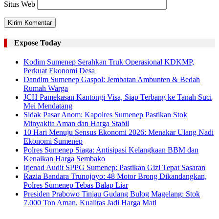
Situs Web
Expose Today
Kodim Sumenep Serahkan Truk Operasional KDKMP,
Perkuat Ekonomi Desa
Dandim Sumenep Gaspol: Jembatan Ambunten & Bedah
Rumah Warga
JCH Pamekasan Kantongi Visa, Siap Terbang ke Tanah Suci
Mei Mendatang
Sidak Pasar Anom: Kapolres Sumenep Pastikan Stok
Minyakita Aman dan Harga Stabil
10 Hari Menuju Sensus Ekonomi 2026: Menakar Ulang Nadi
Ekonomi Sumenep
Polres Sumenep Siaga: Antisipasi Kelangkaan BBM dan
Kenaikan Harga Sembako
Itjenad Audit SPPG Sumenep: Pastikan Gizi Tepat Sasaran
Razia Bandara Trunojoyo: 48 Motor Brong Dikandangkan,
Polres Sumenep Tebas Balap Liar
Presiden Prabowo Tinjau Gudang Bulog Magelang: Stok
7.000 Ton Aman, Kualitas Jadi Harga Mati