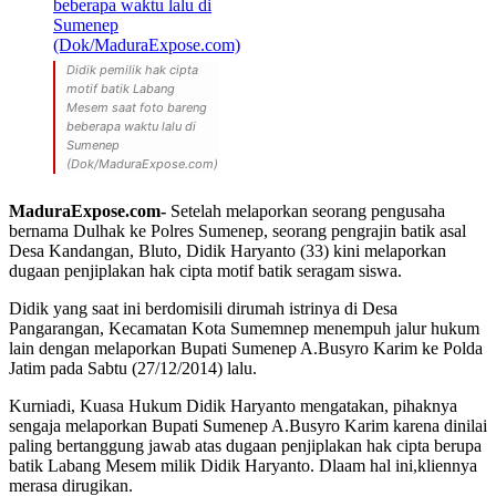
Didik pemilik hak cipta
motif batik Labang
Mesem saat foto bareng
beberapa waktu lalu di
Sumenep
(Dok/MaduraExpose.com)
MaduraExpose.com-
Setelah melaporkan seorang pengusaha
bernama Dulhak ke Polres Sumenep, seorang pengrajin batik asal
Desa Kandangan, Bluto, Didik Haryanto (33) kini melaporkan
dugaan penjiplakan hak cipta motif batik seragam siswa.
Didik yang saat ini berdomisili dirumah istrinya di Desa
Pangarangan, Kecamatan Kota Sumemnep menempuh jalur hukum
lain dengan melaporkan Bupati Sumenep A.Busyro Karim ke Polda
Jatim pada Sabtu (27/12/2014) lalu.
Kurniadi, Kuasa Hukum Didik Haryanto mengatakan, pihaknya
sengaja melaporkan Bupati Sumenep A.Busyro Karim karena dinilai
paling bertanggung jawab atas dugaan penjiplakan hak cipta berupa
batik Labang Mesem milik Didik Haryanto. Dlaam hal ini,kliennya
merasa dirugikan.