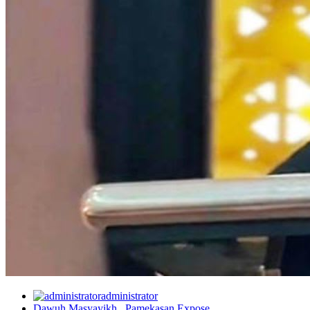
administrator
Dawuh Masyayikh
,
Pamekasan Expose