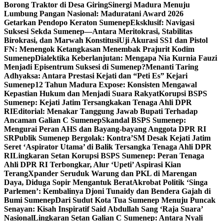
Borong Traktor di Desa Giring
Sinergi Madura Menuju
Lumbung Pangan Nasional: Maduratani Award 2026
Getarkan Pendopo Keraton Sumenep
Eksklusif: Navigasi
Suksesi Sekda Sumenep—Antara Meritokrasi, Stabilitas
Birokrasi, dan Marwah Konstitusi
Uji Akurasi SS1 dan Pistol
FN: Menengok Ketangkasan Menembak Prajurit Kodim
Sumenep
Dialektika Keberlanjutan: Mengapa Nia Kurnia Fauzi
Menjadi Episentrum Suksesi di Sumenep?
Menanti Taring
Adhyaksa: Antara Prestasi Kejati dan “Peti Es” Kejari
Sumenep
12 Tahun Madura Expose: Konsisten Mengawal
Kepastian Hukum dan Menjadi Suara Rakyat
Korupsi BSPS
Sumenep: Kejati Jatim Tersangkakan Tenaga Ahli DPR
RI
Editorial: Menakar Tanggung Jawab Bupati Terhadap
Ancaman Galian C Sumenep
Skandal BSPS Sumenep:
Mengurai Peran AHS dan Bayang-bayang Anggota DPR RI
SR
Publik Sumenep Bergolak: Kontra’SM Desak Kejati Jatim
Seret ‘Aspirator Utama’ di Balik Tersangka Tenaga Ahli DPR
RI
Lingkaran Setan Korupsi BSPS Sumenep: Peran Tenaga
Ahli DPR RI Terbongkar, Alur ‘Upeti’ Aspirasi Kian
Terang
Xpander Seruduk Warung dan PKL di Marengan
Daya, Diduga Sopir Mengantuk Berat
Akrobat Politik ‘Singa
Parlemen’: Kembalinya Djoni Tunaidy dan Bendera Gajah di
Bumi Sumenep
Dari Sudut Kota Tua Sumenep Menuju Puncak
Senayan: Kisah Inspiratif Said Abdullah Sang ‘Raja Suara’
Nasional
Lingkaran Setan Galian C Sumenep: Antara Nyali