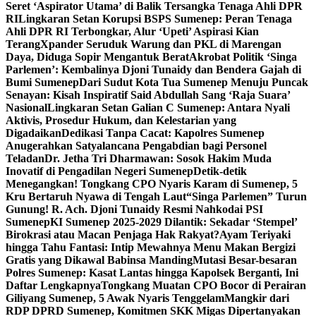
Seret ‘Aspirator Utama’ di Balik Tersangka Tenaga Ahli DPR
RI
Lingkaran Setan Korupsi BSPS Sumenep: Peran Tenaga
Ahli DPR RI Terbongkar, Alur ‘Upeti’ Aspirasi Kian
Terang
Xpander Seruduk Warung dan PKL di Marengan
Daya, Diduga Sopir Mengantuk Berat
Akrobat Politik ‘Singa
Parlemen’: Kembalinya Djoni Tunaidy dan Bendera Gajah di
Bumi Sumenep
Dari Sudut Kota Tua Sumenep Menuju Puncak
Senayan: Kisah Inspiratif Said Abdullah Sang ‘Raja Suara’
Nasional
Lingkaran Setan Galian C Sumenep: Antara Nyali
Aktivis, Prosedur Hukum, dan Kelestarian yang
Digadaikan
Dedikasi Tanpa Cacat: Kapolres Sumenep
Anugerahkan Satyalancana Pengabdian bagi Personel
Teladan
Dr. Jetha Tri Dharmawan: Sosok Hakim Muda
Inovatif di Pengadilan Negeri Sumenep
Detik-detik
Menegangkan! Tongkang CPO Nyaris Karam di Sumenep, 5
Kru Bertaruh Nyawa di Tengah Laut
“Singa Parlemen” Turun
Gunung! R. Ach. Djoni Tunaidy Resmi Nahkodai PSI
Sumenep
KI Sumenep 2025-2029 Dilantik: Sekadar ‘Stempel’
Birokrasi atau Macan Penjaga Hak Rakyat?
Ayam Teriyaki
hingga Tahu Fantasi: Intip Mewahnya Menu Makan Bergizi
Gratis yang Dikawal Babinsa Manding
Mutasi Besar-besaran
Polres Sumenep: Kasat Lantas hingga Kapolsek Berganti, Ini
Daftar Lengkapnya
Tongkang Muatan CPO Bocor di Perairan
Giliyang Sumenep, 5 Awak Nyaris Tenggelam
Mangkir dari
RDP DPRD Sumenep, Komitmen SKK Migas Dipertanyakan