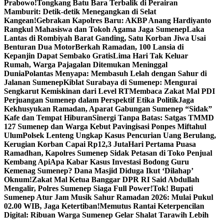
Prabowo!
Tongkang Batu Bara Terbalik di Perairan
Mamburit: Detik-detik Menegangkan di Selat
Kangean!
Gebrakan Kapolres Baru: AKBP Anang Hardiyanto
Rangkul Mahasiswa dan Tokoh Agama Jaga Sumenep
Laka
Lantas di Rombiyah Barat Ganding, Satu Korban Jiwa Usai
Benturan Dua Motor
Berkah Ramadan, 100 Lansia di
Kepanjin Dapat Sembako Gratis
Lima Hari Tak Keluar
Rumah, Warga Pajagalan Ditemukan Meninggal
Dunia
Polantas Menyapa: Membasuh Lelah dengan Sahur di
Jalanan Sumenep
Kiblat Surabaya di Sumenep: Mengurai
Sengkarut Kemiskinan dari Level RT
Membaca Zakat Mal PDI
Perjuangan Sumenep dalam Perspektif Etika Politik
Jaga
Kekhusyukan Ramadan, Aparat Gabungan Sumenep “Sidak”
Kafe dan Tempat Hiburan
Sinergi Tanpa Batas: Satgas TMMD
127 Sumenep dan Warga Kebut Pavingisasi Ponpes Miftahul
Ulum
Polsek Lenteng Ungkap Kasus Pencurian Uang Berulang,
Kerugian Korban Capai Rp12,3 Juta
Hari Pertama Puasa
Ramadhan, Kapolres Sumenep Sidak Petasan di Toko Penjual
Kembang Api
Apa Kabar Kasus Investasi Bodong Guru
Kemenag Sumenep? Dana Masjid Diduga Ikut ‘Dilahap’
Oknum!
Zakat Mal Ketua Banggar DPR RI Said Abdullah
Mengalir, Polres Sumenep Siaga Full Power!
Tok! Bupati
Sumenep Atur Jam Musik Sahur Ramadan 2026: Mulai Pukul
02.00 WIB, Jaga Ketertiban!
Memutus Rantai Keterpencilan
Digital: Ribuan Warga Sumenep Gelar Shalat Tarawih Lebih