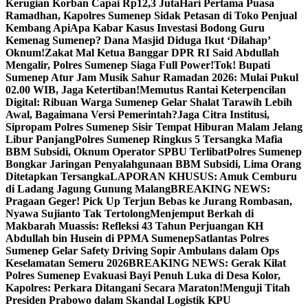
Kerugian Korban Capai Rp12,3 Juta
Hari Pertama Puasa
Ramadhan, Kapolres Sumenep Sidak Petasan di Toko Penjual
Kembang Api
Apa Kabar Kasus Investasi Bodong Guru
Kemenag Sumenep? Dana Masjid Diduga Ikut ‘Dilahap’
Oknum!
Zakat Mal Ketua Banggar DPR RI Said Abdullah
Mengalir, Polres Sumenep Siaga Full Power!
Tok! Bupati
Sumenep Atur Jam Musik Sahur Ramadan 2026: Mulai Pukul
02.00 WIB, Jaga Ketertiban!
Memutus Rantai Keterpencilan
Digital: Ribuan Warga Sumenep Gelar Shalat Tarawih Lebih
Awal, Bagaimana Versi Pemerintah?
Jaga Citra Institusi,
Sipropam Polres Sumenep Sisir Tempat Hiburan Malam Jelang
Libur Panjang
Polres Sumenep Ringkus 5 Tersangka Mafia
BBM Subsidi, Oknum Operator SPBU Terlibat
Polres Sumenep
Bongkar Jaringan Penyalahgunaan BBM Subsidi, Lima Orang
Ditetapkan Tersangka
LAPORAN KHUSUS: Amuk Cemburu
di Ladang Jagung Gunung Malang
BREAKING NEWS:
Pragaan Geger! Pick Up Terjun Bebas ke Jurang Rombasan,
Nyawa Sujianto Tak Tertolong
Menjemput Berkah di
Makbarah Muassis: Refleksi 43 Tahun Perjuangan KH
Abdullah bin Husein di PPMA Sumenep
Satlantas Polres
Sumenep Gelar Safety Driving Sopir Ambulans dalam Ops
Keselamatan Semeru 2026
BREAKING NEWS: Gerak Kilat
Polres Sumenep Evakuasi Bayi Penuh Luka di Desa Kolor,
Kapolres: Perkara Ditangani Secara Maraton!
Menguji Titah
Presiden Prabowo dalam Skandal Logistik KPU