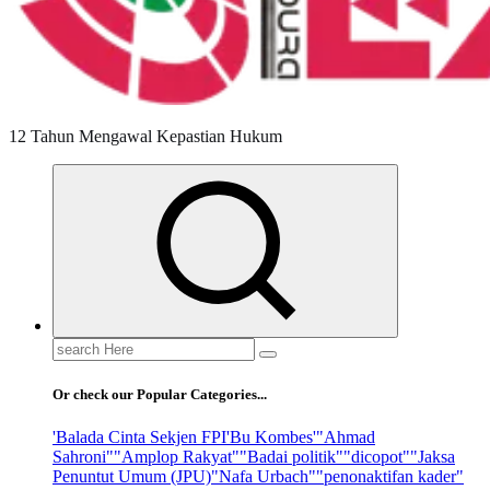
12 Tahun Mengawal Kepastian Hukum
Search
for:
Or check our Popular Categories...
'Balada Cinta Sekjen FPI
'Bu Kombes'
"Ahmad
Sahroni"
"Amplop Rakyat"
"Badai politik"
"dicopot"
"Jaksa
Penuntut Umum (JPU)
"Nafa Urbach"
"penonaktifan kader"