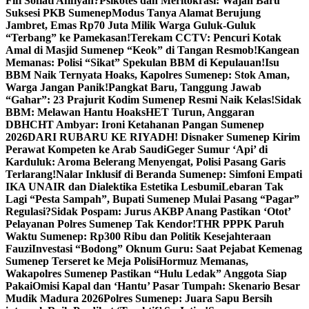
Fifi Sofiati Afifiyah?
Psikotes dan Meritokrasi: Wajah Baru
Suksesi PKB Sumenep
Modus Tanya Alamat Berujung
Jambret, Emas Rp70 Juta Milik Warga Guluk-Guluk
“Terbang” ke Pamekasan!
Terekam CCTV: Pencuri Kotak
Amal di Masjid Sumenep “Keok” di Tangan Resmob!
Kangean
Memanas: Polisi “Sikat” Spekulan BBM di Kepulauan!
Isu
BBM Naik Ternyata Hoaks, Kapolres Sumenep: Stok Aman,
Warga Jangan Panik!
Pangkat Baru, Tanggung Jawab
“Gahar”: 23 Prajurit Kodim Sumenep Resmi Naik Kelas!
Sidak
BBM: Melawan Hantu Hoaks
HET Turun, Anggaran
DBHCHT Ambyar: Ironi Ketahanan Pangan Sumenep
2026
DARI RUBARU KE RIYADH! Disnaker Sumenep Kirim
Perawat Kompeten ke Arab Saudi
Geger Sumur ‘Api’ di
Karduluk: Aroma Belerang Menyengat, Polisi Pasang Garis
Terlarang!
Nalar Inklusif di Beranda Sumenep: Simfoni Empati
IKA UNAIR dan Dialektika Estetika Lesbumi
Lebaran Tak
Lagi “Pesta Sampah”, Bupati Sumenep Mulai Pasang “Pagar”
Regulasi?
Sidak Pospam: Jurus AKBP Anang Pastikan ‘Otot’
Pelayanan Polres Sumenep Tak Kendor!
THR PPPK Paruh
Waktu Sumenep: Rp300 Ribu dan Politik Kesejahteraan
Fauzi
Investasi “Bodong” Oknum Guru: Saat Pejabat Kemenag
Sumenep Terseret ke Meja Polisi
Hormuz Memanas,
Wakapolres Sumenep Pastikan “Hulu Ledak” Anggota Siap
Pakai
Omisi Kapal dan ‘Hantu’ Pasar Tumpah: Skenario Besar
Mudik Madura 2026
Polres Sumenep: Juara Sapu Bersih