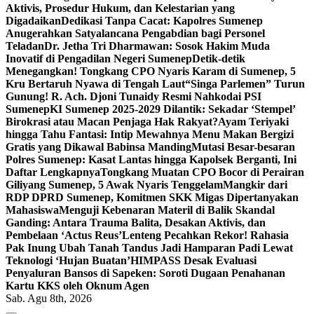
Aktivis, Prosedur Hukum, dan Kelestarian yang
Digadaikan
Dedikasi Tanpa Cacat: Kapolres Sumenep
Anugerahkan Satyalancana Pengabdian bagi Personel
Teladan
Dr. Jetha Tri Dharmawan: Sosok Hakim Muda
Inovatif di Pengadilan Negeri Sumenep
Detik-detik
Menegangkan! Tongkang CPO Nyaris Karam di Sumenep, 5
Kru Bertaruh Nyawa di Tengah Laut
“Singa Parlemen” Turun
Gunung! R. Ach. Djoni Tunaidy Resmi Nahkodai PSI
Sumenep
KI Sumenep 2025-2029 Dilantik: Sekadar ‘Stempel’
Birokrasi atau Macan Penjaga Hak Rakyat?
Ayam Teriyaki
hingga Tahu Fantasi: Intip Mewahnya Menu Makan Bergizi
Gratis yang Dikawal Babinsa Manding
Mutasi Besar-besaran
Polres Sumenep: Kasat Lantas hingga Kapolsek Berganti, Ini
Daftar Lengkapnya
Tongkang Muatan CPO Bocor di Perairan
Giliyang Sumenep, 5 Awak Nyaris Tenggelam
Mangkir dari
RDP DPRD Sumenep, Komitmen SKK Migas Dipertanyakan
Mahasiswa
Menguji Kebenaran Materil di Balik Skandal
Ganding: Antara Trauma Balita, Desakan Aktivis, dan
Pembelaan ‘Actus Reus’
Lenteng Pecahkan Rekor! Rahasia
Pak Inung Ubah Tanah Tandus Jadi Hamparan Padi Lewat
Teknologi ‘Hujan Buatan’
HIMPASS Desak Evaluasi
Penyaluran Bansos di Sapeken: Soroti Dugaan Penahanan
Kartu KKS oleh Oknum Agen
Sab. Agu 8th, 2026