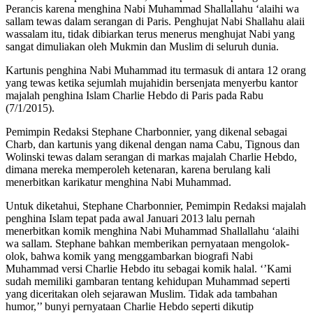
Perancis karena menghina Nabi Muhammad Shallallahu ‘alaihi wa
sallam tewas dalam serangan di Paris. Penghujat Nabi Shallahu alaii
wassalam itu, tidak dibiarkan terus menerus menghujat Nabi yang
sangat dimuliakan oleh Mukmin dan Muslim di seluruh dunia.
Kartunis penghina Nabi Muhammad itu termasuk di antara 12 orang
yang tewas ketika sejumlah mujahidin bersenjata menyerbu kantor
majalah penghina Islam Charlie Hebdo di Paris pada Rabu
(7/1/2015).
Pemimpin Redaksi Stephane Charbonnier, yang dikenal sebagai
Charb, dan kartunis yang dikenal dengan nama Cabu, Tignous dan
Wolinski tewas dalam serangan di markas majalah Charlie Hebdo,
dimana mereka memperoleh ketenaran, karena berulang kali
menerbitkan karikatur menghina Nabi Muhammad.
Untuk diketahui, Stephane Charbonnier, Pemimpin Redaksi majalah
penghina Islam tepat pada awal Januari 2013 lalu pernah
menerbitkan komik menghina Nabi Muhammad Shallallahu ‘alaihi
wa sallam. Stephane bahkan memberikan pernyataan mengolok-
olok, bahwa komik yang menggambarkan biografi Nabi
Muhammad versi Charlie Hebdo itu sebagai komik halal. ‘’Kami
sudah memiliki gambaran tentang kehidupan Muhammad seperti
yang diceritakan oleh sejarawan Muslim. Tidak ada tambahan
humor,’’ bunyi pernyataan Charlie Hebdo seperti dikutip