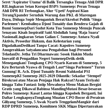
Seret ‘Aspirator Utama’ di Balik Tersangka Tenaga Ahli DPR
RI
Lingkaran Setan Korupsi BSPS Sumenep: Peran Tenaga
Ahli DPR RI Terbongkar, Alur ‘Upeti’ Aspirasi Kian
Terang
Xpander Seruduk Warung dan PKL di Marengan
Daya, Diduga Sopir Mengantuk Berat
Akrobat Politik ‘Singa
Parlemen’: Kembalinya Djoni Tunaidy dan Bendera Gajah di
Bumi Sumenep
Dari Sudut Kota Tua Sumenep Menuju Puncak
Senayan: Kisah Inspiratif Said Abdullah Sang ‘Raja Suara’
Nasional
Lingkaran Setan Galian C Sumenep: Antara Nyali
Aktivis, Prosedur Hukum, dan Kelestarian yang
Digadaikan
Dedikasi Tanpa Cacat: Kapolres Sumenep
Anugerahkan Satyalancana Pengabdian bagi Personel
Teladan
Dr. Jetha Tri Dharmawan: Sosok Hakim Muda
Inovatif di Pengadilan Negeri Sumenep
Detik-detik
Menegangkan! Tongkang CPO Nyaris Karam di Sumenep, 5
Kru Bertaruh Nyawa di Tengah Laut
“Singa Parlemen” Turun
Gunung! R. Ach. Djoni Tunaidy Resmi Nahkodai PSI
Sumenep
KI Sumenep 2025-2029 Dilantik: Sekadar ‘Stempel’
Birokrasi atau Macan Penjaga Hak Rakyat?
Ayam Teriyaki
hingga Tahu Fantasi: Intip Mewahnya Menu Makan Bergizi
Gratis yang Dikawal Babinsa Manding
Mutasi Besar-besaran
Polres Sumenep: Kasat Lantas hingga Kapolsek Berganti, Ini
Daftar Lengkapnya
Tongkang Muatan CPO Bocor di Perairan
Giliyang Sumenep, 5 Awak Nyaris Tenggelam
Mangkir dari
RDP DPRD Sumenep, Komitmen SKK Migas Dipertanyakan