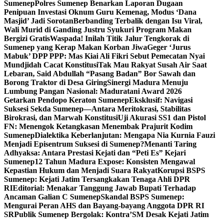
Sumenep
Polres Sumenep Benarkan Laporan Dugaan
Penipuan Investasi Oknum Guru Kemenag, Modus ‘Dana
Masjid’ Jadi Sorotan
Berbanding Terbalik dengan Isu Viral,
Wali Murid di Ganding Justru Syukuri Program Makan
Bergizi Gratis
Waspada! Inilah Titik Jalur Tengkorak di
Sumenep yang Kerap Makan Korban Jiwa
Geger ‘Jurus
Mabuk’ DPP PPP: Mas Kiai Ali Fikri Sebut Pemecatan Nyai
Mundjidah Cacat Konstitusi
Tak Mau Rakyat Susah Air Saat
Lebaran, Said Abdullah “Pasang Badan” Bor Sawah dan
Borong Traktor di Desa Giring
Sinergi Madura Menuju
Lumbung Pangan Nasional: Maduratani Award 2026
Getarkan Pendopo Keraton Sumenep
Eksklusif: Navigasi
Suksesi Sekda Sumenep—Antara Meritokrasi, Stabilitas
Birokrasi, dan Marwah Konstitusi
Uji Akurasi SS1 dan Pistol
FN: Menengok Ketangkasan Menembak Prajurit Kodim
Sumenep
Dialektika Keberlanjutan: Mengapa Nia Kurnia Fauzi
Menjadi Episentrum Suksesi di Sumenep?
Menanti Taring
Adhyaksa: Antara Prestasi Kejati dan “Peti Es” Kejari
Sumenep
12 Tahun Madura Expose: Konsisten Mengawal
Kepastian Hukum dan Menjadi Suara Rakyat
Korupsi BSPS
Sumenep: Kejati Jatim Tersangkakan Tenaga Ahli DPR
RI
Editorial: Menakar Tanggung Jawab Bupati Terhadap
Ancaman Galian C Sumenep
Skandal BSPS Sumenep:
Mengurai Peran AHS dan Bayang-bayang Anggota DPR RI
SR
Publik Sumenep Bergolak: Kontra’SM Desak Kejati Jatim