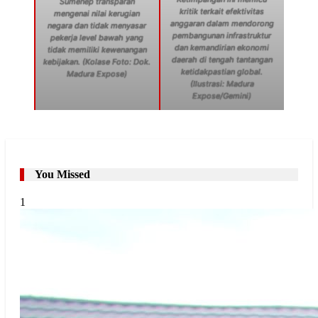
Sumenep transparan
kritik terkait efektivitas
mengenai nilai kerugian
anggaran dalam mendorong
negara dan tidak menyasar
pembangunan infrastruktur
pekerja level bawah yang
dan kemandirian ekonomi
tidak memiliki kewenangan
daerah di tengah tantangan
kebijakan. (Kolase Foto: Dok.
ketidakpastian global.
Madura Expose)
(Ilustrasi: Madura
Expose/Gemini)
You Missed
1