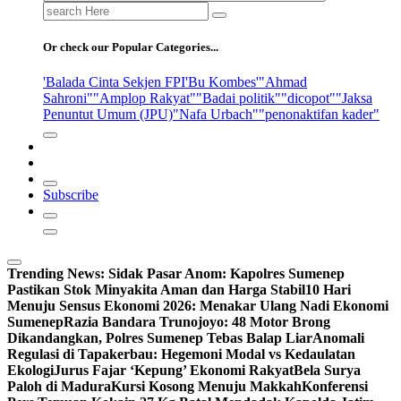
Search
for:
Or check our Popular Categories...
'Balada Cinta Sekjen FPI
'Bu Kombes'
"Ahmad
Sahroni"
"Amplop Rakyat"
"Badai politik"
"dicopot"
"Jaksa
Penuntut Umum (JPU)
"Nafa Urbach"
"penonaktifan kader"
Subscribe
Trending News:
Sidak Pasar Anom: Kapolres Sumenep
Pastikan Stok Minyakita Aman dan Harga Stabil
10 Hari
Menuju Sensus Ekonomi 2026: Menakar Ulang Nadi Ekonomi
Sumenep
Razia Bandara Trunojoyo: 48 Motor Brong
Dikandangkan, Polres Sumenep Tebas Balap Liar
Anomali
Regulasi di Tapakerbau: Hegemoni Modal vs Kedaulatan
Ekologi
Jurus Fajar ‘Kepung’ Ekonomi Rakyat
Bela Surya
Paloh di Madura
Kursi Kosong Menuju Makkah
Konferensi