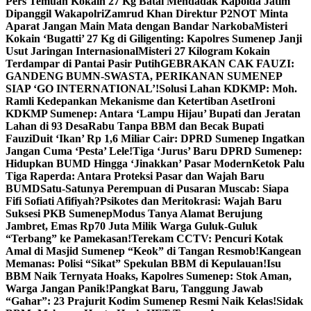
Pers Temuan Kokain 27 Kg Batal Mendadak Kapolda Jatim
Dipanggil Wakapolri
Zamrud Khan Direktur P2NOT Minta
Aparat Jangan Main Mata dengan Bandar Narkoba
Misteri
Kokain ‘Bugatti’ 27 Kg di Giligenting: Kapolres Sumenep Janji
Usut Jaringan Internasional
Misteri 27 Kilogram Kokain
Terdampar di Pantai Pasir Putih
GEBRAKAN CAK FAUZI:
GANDENG BUMN-SWASTA, PERIKANAN SUMENEP
SIAP ‘GO INTERNATIONAL’!
Solusi Lahan KDKMP: Moh.
Ramli Kedepankan Mekanisme dan Ketertiban Aset
Ironi
KDKMP Sumenep: Antara ‘Lampu Hijau’ Bupati dan Jeratan
Lahan di 93 Desa
Rabu Tanpa BBM dan Becak Bupati
Fauzi
Duit ‘Ikan’ Rp 1,6 Miliar Cair: DPRD Sumenep Ingatkan
Jangan Cuma ‘Pesta’ Lele!
Tiga ‘Jurus’ Baru DPRD Sumenep:
Hidupkan BUMD Hingga ‘Jinakkan’ Pasar Modern
Ketok Palu
Tiga Raperda: Antara Proteksi Pasar dan Wajah Baru
BUMD
Satu-Satunya Perempuan di Pusaran Muscab: Siapa
Fifi Sofiati Afifiyah?
Psikotes dan Meritokrasi: Wajah Baru
Suksesi PKB Sumenep
Modus Tanya Alamat Berujung
Jambret, Emas Rp70 Juta Milik Warga Guluk-Guluk
“Terbang” ke Pamekasan!
Terekam CCTV: Pencuri Kotak
Amal di Masjid Sumenep “Keok” di Tangan Resmob!
Kangean
Memanas: Polisi “Sikat” Spekulan BBM di Kepulauan!
Isu
BBM Naik Ternyata Hoaks, Kapolres Sumenep: Stok Aman,
Warga Jangan Panik!
Pangkat Baru, Tanggung Jawab
“Gahar”: 23 Prajurit Kodim Sumenep Resmi Naik Kelas!
Sidak