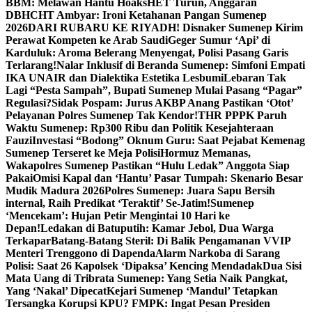
BBM: Melawan Hantu Hoaks
HET Turun, Anggaran
DBHCHT Ambyar: Ironi Ketahanan Pangan Sumenep
2026
DARI RUBARU KE RIYADH! Disnaker Sumenep Kirim
Perawat Kompeten ke Arab Saudi
Geger Sumur ‘Api’ di
Karduluk: Aroma Belerang Menyengat, Polisi Pasang Garis
Terlarang!
Nalar Inklusif di Beranda Sumenep: Simfoni Empati
IKA UNAIR dan Dialektika Estetika Lesbumi
Lebaran Tak
Lagi “Pesta Sampah”, Bupati Sumenep Mulai Pasang “Pagar”
Regulasi?
Sidak Pospam: Jurus AKBP Anang Pastikan ‘Otot’
Pelayanan Polres Sumenep Tak Kendor!
THR PPPK Paruh
Waktu Sumenep: Rp300 Ribu dan Politik Kesejahteraan
Fauzi
Investasi “Bodong” Oknum Guru: Saat Pejabat Kemenag
Sumenep Terseret ke Meja Polisi
Hormuz Memanas,
Wakapolres Sumenep Pastikan “Hulu Ledak” Anggota Siap
Pakai
Omisi Kapal dan ‘Hantu’ Pasar Tumpah: Skenario Besar
Mudik Madura 2026
Polres Sumenep: Juara Sapu Bersih
internal, Raih Predikat ‘Teraktif’ Se-Jatim!
Sumenep
‘Mencekam’: Hujan Petir Mengintai 10 Hari ke
Depan!
Ledakan di Batuputih: Kamar Jebol, Dua Warga
Terkapar
Batang-Batang Steril: Di Balik Pengamanan VVIP
Menteri Trenggono di Dapenda
Alarm Narkoba di Sarang
Polisi: Saat 26 Kapolsek ‘Dipaksa’ Kencing Mendadak
Dua Sisi
Mata Uang di Tribrata Sumenep: Yang Setia Naik Pangkat,
Yang ‘Nakal’ Dipecat
Kejari Sumenep ‘Mandul’ Tetapkan
Tersangka Korupsi KPU? FMPK: Ingat Pesan Presiden