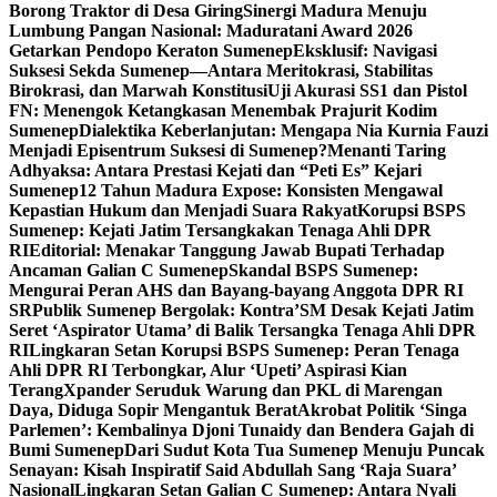
Borong Traktor di Desa Giring
Sinergi Madura Menuju
Lumbung Pangan Nasional: Maduratani Award 2026
Getarkan Pendopo Keraton Sumenep
Eksklusif: Navigasi
Suksesi Sekda Sumenep—Antara Meritokrasi, Stabilitas
Birokrasi, dan Marwah Konstitusi
Uji Akurasi SS1 dan Pistol
FN: Menengok Ketangkasan Menembak Prajurit Kodim
Sumenep
Dialektika Keberlanjutan: Mengapa Nia Kurnia Fauzi
Menjadi Episentrum Suksesi di Sumenep?
Menanti Taring
Adhyaksa: Antara Prestasi Kejati dan “Peti Es” Kejari
Sumenep
12 Tahun Madura Expose: Konsisten Mengawal
Kepastian Hukum dan Menjadi Suara Rakyat
Korupsi BSPS
Sumenep: Kejati Jatim Tersangkakan Tenaga Ahli DPR
RI
Editorial: Menakar Tanggung Jawab Bupati Terhadap
Ancaman Galian C Sumenep
Skandal BSPS Sumenep:
Mengurai Peran AHS dan Bayang-bayang Anggota DPR RI
SR
Publik Sumenep Bergolak: Kontra’SM Desak Kejati Jatim
Seret ‘Aspirator Utama’ di Balik Tersangka Tenaga Ahli DPR
RI
Lingkaran Setan Korupsi BSPS Sumenep: Peran Tenaga
Ahli DPR RI Terbongkar, Alur ‘Upeti’ Aspirasi Kian
Terang
Xpander Seruduk Warung dan PKL di Marengan
Daya, Diduga Sopir Mengantuk Berat
Akrobat Politik ‘Singa
Parlemen’: Kembalinya Djoni Tunaidy dan Bendera Gajah di
Bumi Sumenep
Dari Sudut Kota Tua Sumenep Menuju Puncak
Senayan: Kisah Inspiratif Said Abdullah Sang ‘Raja Suara’
Nasional
Lingkaran Setan Galian C Sumenep: Antara Nyali