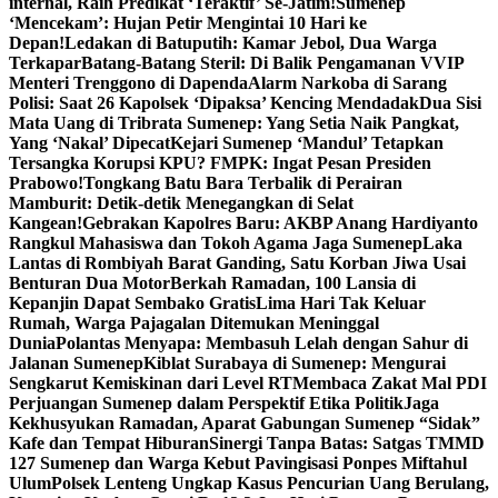
internal, Raih Predikat ‘Teraktif’ Se-Jatim!
Sumenep
‘Mencekam’: Hujan Petir Mengintai 10 Hari ke
Depan!
Ledakan di Batuputih: Kamar Jebol, Dua Warga
Terkapar
Batang-Batang Steril: Di Balik Pengamanan VVIP
Menteri Trenggono di Dapenda
Alarm Narkoba di Sarang
Polisi: Saat 26 Kapolsek ‘Dipaksa’ Kencing Mendadak
Dua Sisi
Mata Uang di Tribrata Sumenep: Yang Setia Naik Pangkat,
Yang ‘Nakal’ Dipecat
Kejari Sumenep ‘Mandul’ Tetapkan
Tersangka Korupsi KPU? FMPK: Ingat Pesan Presiden
Prabowo!
Tongkang Batu Bara Terbalik di Perairan
Mamburit: Detik-detik Menegangkan di Selat
Kangean!
Gebrakan Kapolres Baru: AKBP Anang Hardiyanto
Rangkul Mahasiswa dan Tokoh Agama Jaga Sumenep
Laka
Lantas di Rombiyah Barat Ganding, Satu Korban Jiwa Usai
Benturan Dua Motor
Berkah Ramadan, 100 Lansia di
Kepanjin Dapat Sembako Gratis
Lima Hari Tak Keluar
Rumah, Warga Pajagalan Ditemukan Meninggal
Dunia
Polantas Menyapa: Membasuh Lelah dengan Sahur di
Jalanan Sumenep
Kiblat Surabaya di Sumenep: Mengurai
Sengkarut Kemiskinan dari Level RT
Membaca Zakat Mal PDI
Perjuangan Sumenep dalam Perspektif Etika Politik
Jaga
Kekhusyukan Ramadan, Aparat Gabungan Sumenep “Sidak”
Kafe dan Tempat Hiburan
Sinergi Tanpa Batas: Satgas TMMD
127 Sumenep dan Warga Kebut Pavingisasi Ponpes Miftahul
Ulum
Polsek Lenteng Ungkap Kasus Pencurian Uang Berulang,