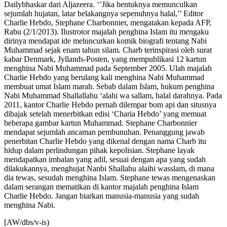
Dailybhaskar dari Aljazeera. ‘’Jika bentuknya memunculkan
sejumlah hujatan, latar belakangnya sepenuhnya halal,’’ Editor
Charlie Hebdo, Stephane Charbonnier, mengatakan kepada AFP,
Rabu (2/1/2013). Ilustrotor majalah penghina Islam itu mengaku
dirinya mendapat ide meluncurkan komik biografi tentang Nabi
Muhammad sejak enam tahun silam. Charb terinspirasi oleh surat
kabar Denmark, Jyllands-Posten, yang mempublikasi 12 kartun
menghina Nabi Muhammad pada September 2005. Ulah majalah
Charlie Hebdo yang berulang kali menghina Nabi Muhammad
membuat umat Islam marah. Sebab dalam Islam, hukum penghina
Nabi Muhammad Shallallahu ‘alahi wa sallam, halal darahnya. Pada
2011, kantor Charlie Hebdo pernah dilempar bom api dan situsnya
dibajak setelah menerbitkan edisi ‘Charia Hebdo’ yang memuat
beberapa gambar kartun Muhammad. Stephane Charbonnier
mendapat sejumlah ancaman pembunuhan. Penanggung jawab
penerbitan Charlie Hebdo yang dikenal dengan nama Charb itu
hidup dalam perlindungan pihak kepolisian. Stephane layak
mendapatkan imbalan yang adil, sesuai dengan apa yang sudah
dilakukannya, menghujat Nanbi Shallahu alaihi wasslam, di mana
dia tewas, sesudah menghina Islam. Stephane tewas mengenaskan
dalam serangan mematikan di kantor majalah penghina Islam
Charlie Hebdo. Jangan biarkan manusia-manusia yang sudah
menghina Nabi.
[AW/dbs/v-is)