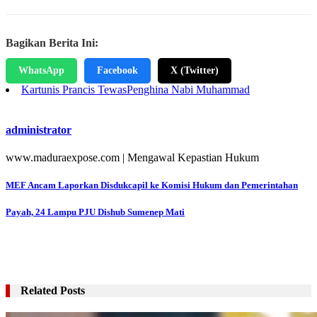
Bagikan Berita Ini:
WhatsApp
Facebook
X (Twitter)
Kartunis Prancis Tewas
Penghina Nabi Muhammad
administrator
www.maduraexpose.com | Mengawal Kepastian Hukum
Navigasi
MEF Ancam Laporkan Disdukcapil ke Komisi Hukum dan Pemerintahan
pos
Payah, 24 Lampu PJU Dishub Sumenep Mati
Related Posts