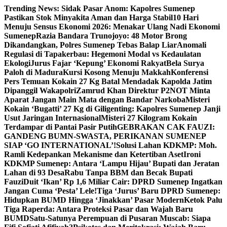
Skip
Trending News:
Sidak Pasar Anom: Kapolres Sumenep
to
Pastikan Stok Minyakita Aman dan Harga Stabil
10 Hari
content
Menuju Sensus Ekonomi 2026: Menakar Ulang Nadi Ekonomi
Sumenep
Razia Bandara Trunojoyo: 48 Motor Brong
Dikandangkan, Polres Sumenep Tebas Balap Liar
Anomali
Regulasi di Tapakerbau: Hegemoni Modal vs Kedaulatan
Ekologi
Jurus Fajar ‘Kepung’ Ekonomi Rakyat
Bela Surya
Paloh di Madura
Kursi Kosong Menuju Makkah
Konferensi
Pers Temuan Kokain 27 Kg Batal Mendadak Kapolda Jatim
Dipanggil Wakapolri
Zamrud Khan Direktur P2NOT Minta
Aparat Jangan Main Mata dengan Bandar Narkoba
Misteri
Kokain ‘Bugatti’ 27 Kg di Giligenting: Kapolres Sumenep Janji
Usut Jaringan Internasional
Misteri 27 Kilogram Kokain
Terdampar di Pantai Pasir Putih
GEBRAKAN CAK FAUZI:
GANDENG BUMN-SWASTA, PERIKANAN SUMENEP
SIAP ‘GO INTERNATIONAL’!
Solusi Lahan KDKMP: Moh.
Ramli Kedepankan Mekanisme dan Ketertiban Aset
Ironi
KDKMP Sumenep: Antara ‘Lampu Hijau’ Bupati dan Jeratan
Lahan di 93 Desa
Rabu Tanpa BBM dan Becak Bupati
Fauzi
Duit ‘Ikan’ Rp 1,6 Miliar Cair: DPRD Sumenep Ingatkan
Jangan Cuma ‘Pesta’ Lele!
Tiga ‘Jurus’ Baru DPRD Sumenep:
Hidupkan BUMD Hingga ‘Jinakkan’ Pasar Modern
Ketok Palu
Tiga Raperda: Antara Proteksi Pasar dan Wajah Baru
BUMD
Satu-Satunya Perempuan di Pusaran Muscab: Siapa