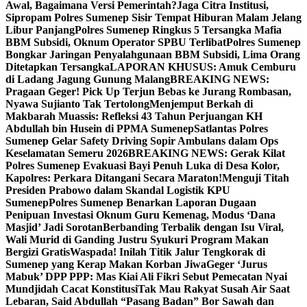
Awal, Bagaimana Versi Pemerintah?
Jaga Citra Institusi,
Sipropam Polres Sumenep Sisir Tempat Hiburan Malam Jelang
Libur Panjang
Polres Sumenep Ringkus 5 Tersangka Mafia
BBM Subsidi, Oknum Operator SPBU Terlibat
Polres Sumenep
Bongkar Jaringan Penyalahgunaan BBM Subsidi, Lima Orang
Ditetapkan Tersangka
LAPORAN KHUSUS: Amuk Cemburu
di Ladang Jagung Gunung Malang
BREAKING NEWS:
Pragaan Geger! Pick Up Terjun Bebas ke Jurang Rombasan,
Nyawa Sujianto Tak Tertolong
Menjemput Berkah di
Makbarah Muassis: Refleksi 43 Tahun Perjuangan KH
Abdullah bin Husein di PPMA Sumenep
Satlantas Polres
Sumenep Gelar Safety Driving Sopir Ambulans dalam Ops
Keselamatan Semeru 2026
BREAKING NEWS: Gerak Kilat
Polres Sumenep Evakuasi Bayi Penuh Luka di Desa Kolor,
Kapolres: Perkara Ditangani Secara Maraton!
Menguji Titah
Presiden Prabowo dalam Skandal Logistik KPU
Sumenep
Polres Sumenep Benarkan Laporan Dugaan
Penipuan Investasi Oknum Guru Kemenag, Modus ‘Dana
Masjid’ Jadi Sorotan
Berbanding Terbalik dengan Isu Viral,
Wali Murid di Ganding Justru Syukuri Program Makan
Bergizi Gratis
Waspada! Inilah Titik Jalur Tengkorak di
Sumenep yang Kerap Makan Korban Jiwa
Geger ‘Jurus
Mabuk’ DPP PPP: Mas Kiai Ali Fikri Sebut Pemecatan Nyai
Mundjidah Cacat Konstitusi
Tak Mau Rakyat Susah Air Saat
Lebaran, Said Abdullah “Pasang Badan” Bor Sawah dan