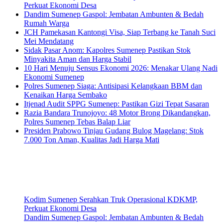
Perkuat Ekonomi Desa
Dandim Sumenep Gaspol: Jembatan Ambunten & Bedah
Rumah Warga
JCH Pamekasan Kantongi Visa, Siap Terbang ke Tanah Suci
Mei Mendatang
Sidak Pasar Anom: Kapolres Sumenep Pastikan Stok
Minyakita Aman dan Harga Stabil
10 Hari Menuju Sensus Ekonomi 2026: Menakar Ulang Nadi
Ekonomi Sumenep
Polres Sumenep Siaga: Antisipasi Kelangkaan BBM dan
Kenaikan Harga Sembako
Itjenad Audit SPPG Sumenep: Pastikan Gizi Tepat Sasaran
Razia Bandara Trunojoyo: 48 Motor Brong Dikandangkan,
Polres Sumenep Tebas Balap Liar
Presiden Prabowo Tinjau Gudang Bulog Magelang: Stok
7.000 Ton Aman, Kualitas Jadi Harga Mati
Kodim Sumenep Serahkan Truk Operasional KDKMP,
Perkuat Ekonomi Desa
Dandim Sumenep Gaspol: Jembatan Ambunten & Bedah