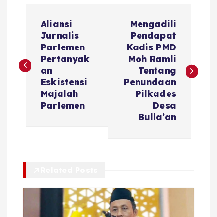
N
Aliansi
Mengadili
a
Jurnalis
Pendapat
Parlemen
Kadis PMD
v
Pertanyak
Moh Ramli
an
Tentang
i
Eskistensi
Penundaan
Majalah
Pilkades
g
Parlemen
Desa
Bulla’an
a
s
Related Posts
i
p