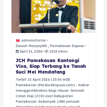
o
s
administrator
Dawuh Masyayikh
,
Pamekasan Expose
April 21, 2026
1013 views
JCH Pamekasan Kantongi
Visa, Siap Terbang ke Tanah
Suci Mei Mendatang
Terbit: 21 April 2026 | 23:56 WIB
Pamekasan (MaduraExpose.com) – Kabar
menggembirakan bagi ribuan Jemaah
Calon Haji (JCH) asal Kabupaten
Pamekasan. Sebanyak 1.384 jemaah
dipastikan telah melengkapi seluruh