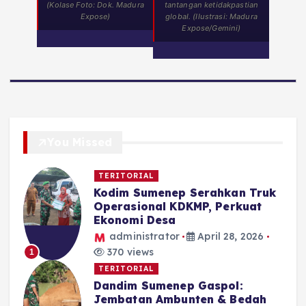
(Kolase Foto: Dok. Madura
tantangan ketidakpastian
Expose)
global. (Ilustrasi: Madura
Expose/Gemini)
You Missed
TERITORIAL
Kodim Sumenep Serahkan Truk
Operasional KDKMP, Perkuat
Ekonomi Desa
administrator
April 28, 2026
370 views
1
TERITORIAL
Dandim Sumenep Gaspol:
Jembatan Ambunten & Bedah