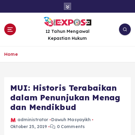
S
k
i
p
t
12 Tahun Mengawal
o
Kepastian Hukum
c
o
Home
n
t
e
n
MUI: Historis Terabaikan
t
dalam Penunjukan Menag
dan Mendikbud
administrator
Dawuh Masyayikh
Oktober 25, 2019
0 Comments