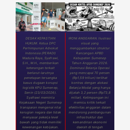
DESAK KEPASTIAN
IRONI ANGGARAN. Ilustrasi
HUKUM. Ketua DPC
visual yang
Perhimpunan Advokat
menggambarkan struktur
Indonesia (PERADI)
Rancangan APBD
Madura Raya, Syafrawi,
Kabupaten Sumenep
S.H., M.H., memberikan
Tahun Anggaran 2026.
keterangan terkait
Dominasi Belanja Operasi
berlarut-larutnya
yang mencapai 70 persen
penetapan tersangka
(Rp1,59 triliun) terlihat
kasus dugaan korupsi
kontras dengan alokasi
logistik KPU Sumenep,
Belanja Modal yang hanya
Senin (23/03/2026).
dijatah 3,2 persen (Rp73,8
Syafrawi meminta
miliar). Ketimpangan ini
Kejaksaan Negeri Sumenep
memicu kritik terkait
transparan mengenai nilai
efektivitas anggaran dalam
kerugian negara dan tidak
mendorong pembangunan
menyasar pekerja level
infrastruktur dan
bawah yang tidak memiliki
kemandirian ekonomi
kewenangan kebijakan.
daerah di tengah