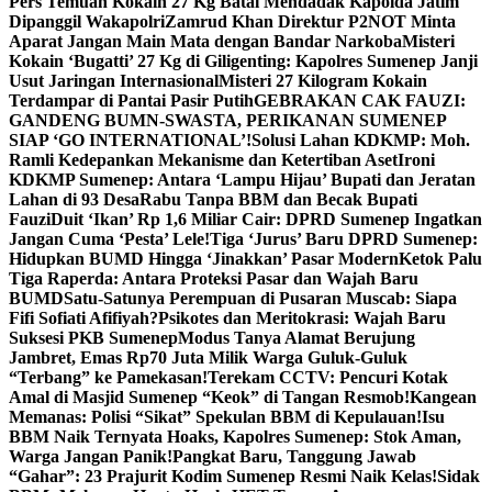
Pers Temuan Kokain 27 Kg Batal Mendadak Kapolda Jatim
Dipanggil Wakapolri
Zamrud Khan Direktur P2NOT Minta
Aparat Jangan Main Mata dengan Bandar Narkoba
Misteri
Kokain ‘Bugatti’ 27 Kg di Giligenting: Kapolres Sumenep Janji
Usut Jaringan Internasional
Misteri 27 Kilogram Kokain
Terdampar di Pantai Pasir Putih
GEBRAKAN CAK FAUZI:
GANDENG BUMN-SWASTA, PERIKANAN SUMENEP
SIAP ‘GO INTERNATIONAL’!
Solusi Lahan KDKMP: Moh.
Ramli Kedepankan Mekanisme dan Ketertiban Aset
Ironi
KDKMP Sumenep: Antara ‘Lampu Hijau’ Bupati dan Jeratan
Lahan di 93 Desa
Rabu Tanpa BBM dan Becak Bupati
Fauzi
Duit ‘Ikan’ Rp 1,6 Miliar Cair: DPRD Sumenep Ingatkan
Jangan Cuma ‘Pesta’ Lele!
Tiga ‘Jurus’ Baru DPRD Sumenep:
Hidupkan BUMD Hingga ‘Jinakkan’ Pasar Modern
Ketok Palu
Tiga Raperda: Antara Proteksi Pasar dan Wajah Baru
BUMD
Satu-Satunya Perempuan di Pusaran Muscab: Siapa
Fifi Sofiati Afifiyah?
Psikotes dan Meritokrasi: Wajah Baru
Suksesi PKB Sumenep
Modus Tanya Alamat Berujung
Jambret, Emas Rp70 Juta Milik Warga Guluk-Guluk
“Terbang” ke Pamekasan!
Terekam CCTV: Pencuri Kotak
Amal di Masjid Sumenep “Keok” di Tangan Resmob!
Kangean
Memanas: Polisi “Sikat” Spekulan BBM di Kepulauan!
Isu
BBM Naik Ternyata Hoaks, Kapolres Sumenep: Stok Aman,
Warga Jangan Panik!
Pangkat Baru, Tanggung Jawab
“Gahar”: 23 Prajurit Kodim Sumenep Resmi Naik Kelas!
Sidak