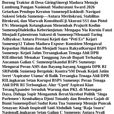
Borong Traktor di Desa Giring
Sinergi Madura Menuju
Lumbung Pangan Nasional: Maduratani Award 2026
Getarkan Pendopo Keraton Sumenep
Eksklusif: Navigasi
Suksesi Sekda Sumenep—Antara Meritokrasi, Stabilitas
Birokrasi, dan Marwah Konstitusi
Uji Akurasi SS1 dan Pistol
FN: Menengok Ketangkasan Menembak Prajurit Kodim
Sumenep
Dialektika Keberlanjutan: Mengapa Nia Kurnia Fauzi
Menjadi Episentrum Suksesi di Sumenep?
Menanti Taring
Adhyaksa: Antara Prestasi Kejati dan “Peti Es” Kejari
Sumenep
12 Tahun Madura Expose: Konsisten Mengawal
Kepastian Hukum dan Menjadi Suara Rakyat
Korupsi BSPS
Sumenep: Kejati Jatim Tersangkakan Tenaga Ahli DPR
RI
Editorial: Menakar Tanggung Jawab Bupati Terhadap
Ancaman Galian C Sumenep
Skandal BSPS Sumenep:
Mengurai Peran AHS dan Bayang-bayang Anggota DPR RI
SR
Publik Sumenep Bergolak: Kontra’SM Desak Kejati Jatim
Seret ‘Aspirator Utama’ di Balik Tersangka Tenaga Ahli DPR
RI
Lingkaran Setan Korupsi BSPS Sumenep: Peran Tenaga
Ahli DPR RI Terbongkar, Alur ‘Upeti’ Aspirasi Kian
Terang
Xpander Seruduk Warung dan PKL di Marengan
Daya, Diduga Sopir Mengantuk Berat
Akrobat Politik ‘Singa
Parlemen’: Kembalinya Djoni Tunaidy dan Bendera Gajah di
Bumi Sumenep
Dari Sudut Kota Tua Sumenep Menuju Puncak
Senayan: Kisah Inspiratif Said Abdullah Sang ‘Raja Suara’
Nasional
Lingkaran Setan Galian C Sumenep: Antara Nyali