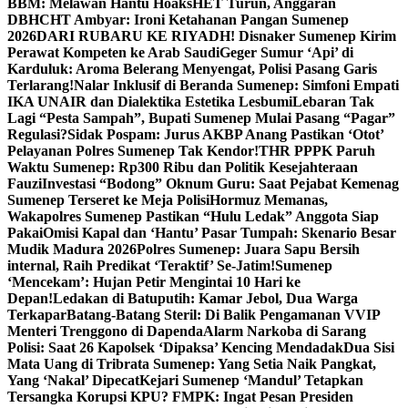
BBM: Melawan Hantu Hoaks
HET Turun, Anggaran
DBHCHT Ambyar: Ironi Ketahanan Pangan Sumenep
2026
DARI RUBARU KE RIYADH! Disnaker Sumenep Kirim
Perawat Kompeten ke Arab Saudi
Geger Sumur ‘Api’ di
Karduluk: Aroma Belerang Menyengat, Polisi Pasang Garis
Terlarang!
Nalar Inklusif di Beranda Sumenep: Simfoni Empati
IKA UNAIR dan Dialektika Estetika Lesbumi
Lebaran Tak
Lagi “Pesta Sampah”, Bupati Sumenep Mulai Pasang “Pagar”
Regulasi?
Sidak Pospam: Jurus AKBP Anang Pastikan ‘Otot’
Pelayanan Polres Sumenep Tak Kendor!
THR PPPK Paruh
Waktu Sumenep: Rp300 Ribu dan Politik Kesejahteraan
Fauzi
Investasi “Bodong” Oknum Guru: Saat Pejabat Kemenag
Sumenep Terseret ke Meja Polisi
Hormuz Memanas,
Wakapolres Sumenep Pastikan “Hulu Ledak” Anggota Siap
Pakai
Omisi Kapal dan ‘Hantu’ Pasar Tumpah: Skenario Besar
Mudik Madura 2026
Polres Sumenep: Juara Sapu Bersih
internal, Raih Predikat ‘Teraktif’ Se-Jatim!
Sumenep
‘Mencekam’: Hujan Petir Mengintai 10 Hari ke
Depan!
Ledakan di Batuputih: Kamar Jebol, Dua Warga
Terkapar
Batang-Batang Steril: Di Balik Pengamanan VVIP
Menteri Trenggono di Dapenda
Alarm Narkoba di Sarang
Polisi: Saat 26 Kapolsek ‘Dipaksa’ Kencing Mendadak
Dua Sisi
Mata Uang di Tribrata Sumenep: Yang Setia Naik Pangkat,
Yang ‘Nakal’ Dipecat
Kejari Sumenep ‘Mandul’ Tetapkan
Tersangka Korupsi KPU? FMPK: Ingat Pesan Presiden