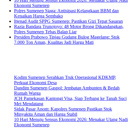
10 Hari Menuju Sensus Ekonomi 2026: Menakar Ulang Nadi
Ekonomi Sumenep
Polres Sumenep Siaga: Antisipasi Kelangkaan BBM dan
Kenaikan Harga Sembako
Itjenad Audit SPPG Sumenep: Pastikan Gizi Tepat Sasaran
Razia Bandara Trunojoyo: 48 Motor Brong Dikandangkan,
Polres Sumenep Tebas Balap Liar
Presiden Prabowo Tinjau Gudang Bulog Magelang: Stok
7.000 Ton Aman, Kualitas Jadi Harga Mati
Kodim Sumenep Serahkan Truk Operasional KDKMP,
Perkuat Ekonomi Desa
Dandim Sumenep Gaspol: Jembatan Ambunten & Bedah
Rumah Warga
JCH Pamekasan Kantongi Visa, Siap Terbang ke Tanah Suci
Mei Mendatang
Sidak Pasar Anom: Kapolres Sumenep Pastikan Stok
Minyakita Aman dan Harga Stabil
10 Hari Menuju Sensus Ekonomi 2026: Menakar Ulang Nadi
Ekonomi Sumenep