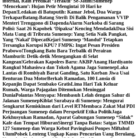
internal, Raih Predikat ‘Teraktif’ Se-Jatim!
Sumenep
‘Mencekam’: Hujan Petir Mengintai 10 Hari ke
Depan!
Ledakan di Batuputih: Kamar Jebol, Dua Warga
Terkapar
Batang-Batang Steril: Di Balik Pengamanan VVIP
Menteri Trenggono di Dapenda
Alarm Narkoba di Sarang
Polisi: Saat 26 Kapolsek ‘Dipaksa’ Kencing Mendadak
Dua Sisi
Mata Uang di Tribrata Sumenep: Yang Setia Naik Pangkat,
Yang ‘Nakal’ Dipecat
Kejari Sumenep ‘Mandul’ Tetapkan
Tersangka Korupsi KPU? FMPK: Ingat Pesan Presiden
Prabowo!
Tongkang Batu Bara Terbalik di Perairan
Mamburit: Detik-detik Menegangkan di Selat
Kangean!
Gebrakan Kapolres Baru: AKBP Anang Hardiyanto
Rangkul Mahasiswa dan Tokoh Agama Jaga Sumenep
Laka
Lantas di Rombiyah Barat Ganding, Satu Korban Jiwa Usai
Benturan Dua Motor
Berkah Ramadan, 100 Lansia di
Kepanjin Dapat Sembako Gratis
Lima Hari Tak Keluar
Rumah, Warga Pajagalan Ditemukan Meninggal
Dunia
Polantas Menyapa: Membasuh Lelah dengan Sahur di
Jalanan Sumenep
Kiblat Surabaya di Sumenep: Mengurai
Sengkarut Kemiskinan dari Level RT
Membaca Zakat Mal PDI
Perjuangan Sumenep dalam Perspektif Etika Politik
Jaga
Kekhusyukan Ramadan, Aparat Gabungan Sumenep “Sidak”
Kafe dan Tempat Hiburan
Sinergi Tanpa Batas: Satgas TMMD
127 Sumenep dan Warga Kebut Pavingisasi Ponpes Miftahul
Ulum
Polsek Lenteng Ungkap Kasus Pencurian Uang Berulang,