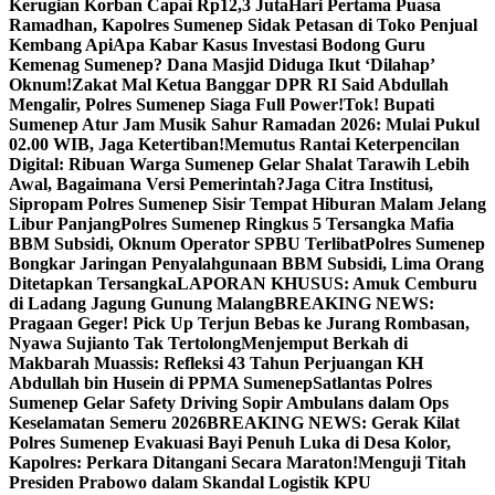
Kerugian Korban Capai Rp12,3 Juta
Hari Pertama Puasa
Ramadhan, Kapolres Sumenep Sidak Petasan di Toko Penjual
Kembang Api
Apa Kabar Kasus Investasi Bodong Guru
Kemenag Sumenep? Dana Masjid Diduga Ikut ‘Dilahap’
Oknum!
Zakat Mal Ketua Banggar DPR RI Said Abdullah
Mengalir, Polres Sumenep Siaga Full Power!
Tok! Bupati
Sumenep Atur Jam Musik Sahur Ramadan 2026: Mulai Pukul
02.00 WIB, Jaga Ketertiban!
Memutus Rantai Keterpencilan
Digital: Ribuan Warga Sumenep Gelar Shalat Tarawih Lebih
Awal, Bagaimana Versi Pemerintah?
Jaga Citra Institusi,
Sipropam Polres Sumenep Sisir Tempat Hiburan Malam Jelang
Libur Panjang
Polres Sumenep Ringkus 5 Tersangka Mafia
BBM Subsidi, Oknum Operator SPBU Terlibat
Polres Sumenep
Bongkar Jaringan Penyalahgunaan BBM Subsidi, Lima Orang
Ditetapkan Tersangka
LAPORAN KHUSUS: Amuk Cemburu
di Ladang Jagung Gunung Malang
BREAKING NEWS:
Pragaan Geger! Pick Up Terjun Bebas ke Jurang Rombasan,
Nyawa Sujianto Tak Tertolong
Menjemput Berkah di
Makbarah Muassis: Refleksi 43 Tahun Perjuangan KH
Abdullah bin Husein di PPMA Sumenep
Satlantas Polres
Sumenep Gelar Safety Driving Sopir Ambulans dalam Ops
Keselamatan Semeru 2026
BREAKING NEWS: Gerak Kilat
Polres Sumenep Evakuasi Bayi Penuh Luka di Desa Kolor,
Kapolres: Perkara Ditangani Secara Maraton!
Menguji Titah
Presiden Prabowo dalam Skandal Logistik KPU