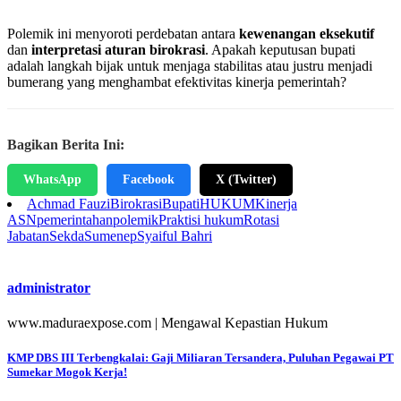
Polemik ini menyoroti perdebatan antara
kewenangan eksekutif
dan
interpretasi aturan birokrasi
. Apakah keputusan bupati
adalah langkah bijak untuk menjaga stabilitas atau justru menjadi
bumerang yang menghambat efektivitas kinerja pemerintah?
Bagikan Berita Ini:
WhatsApp
Facebook
X (Twitter)
Achmad Fauzi
Birokrasi
Bupati
HUKUM
Kinerja
ASN
pemerintahan
polemik
Praktisi hukum
Rotasi
Jabatan
Sekda
Sumenep
Syaiful Bahri
administrator
www.maduraexpose.com | Mengawal Kepastian Hukum
Navigasi
KMP DBS III Terbengkalai: Gaji Miliaran Tersandera, Puluhan Pegawai PT
Sumekar Mogok Kerja!
pos