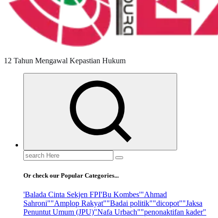
12 Tahun Mengawal Kepastian Hukum
Search
for:
Or check our Popular Categories...
'Balada Cinta Sekjen FPI
'Bu Kombes'
"Ahmad
Sahroni"
"Amplop Rakyat"
"Badai politik"
"dicopot"
"Jaksa
Penuntut Umum (JPU)
"Nafa Urbach"
"penonaktifan kader"