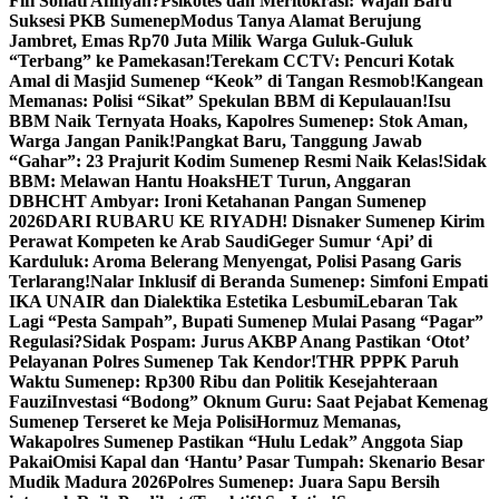
Fifi Sofiati Afifiyah?
Psikotes dan Meritokrasi: Wajah Baru
Suksesi PKB Sumenep
Modus Tanya Alamat Berujung
Jambret, Emas Rp70 Juta Milik Warga Guluk-Guluk
“Terbang” ke Pamekasan!
Terekam CCTV: Pencuri Kotak
Amal di Masjid Sumenep “Keok” di Tangan Resmob!
Kangean
Memanas: Polisi “Sikat” Spekulan BBM di Kepulauan!
Isu
BBM Naik Ternyata Hoaks, Kapolres Sumenep: Stok Aman,
Warga Jangan Panik!
Pangkat Baru, Tanggung Jawab
“Gahar”: 23 Prajurit Kodim Sumenep Resmi Naik Kelas!
Sidak
BBM: Melawan Hantu Hoaks
HET Turun, Anggaran
DBHCHT Ambyar: Ironi Ketahanan Pangan Sumenep
2026
DARI RUBARU KE RIYADH! Disnaker Sumenep Kirim
Perawat Kompeten ke Arab Saudi
Geger Sumur ‘Api’ di
Karduluk: Aroma Belerang Menyengat, Polisi Pasang Garis
Terlarang!
Nalar Inklusif di Beranda Sumenep: Simfoni Empati
IKA UNAIR dan Dialektika Estetika Lesbumi
Lebaran Tak
Lagi “Pesta Sampah”, Bupati Sumenep Mulai Pasang “Pagar”
Regulasi?
Sidak Pospam: Jurus AKBP Anang Pastikan ‘Otot’
Pelayanan Polres Sumenep Tak Kendor!
THR PPPK Paruh
Waktu Sumenep: Rp300 Ribu dan Politik Kesejahteraan
Fauzi
Investasi “Bodong” Oknum Guru: Saat Pejabat Kemenag
Sumenep Terseret ke Meja Polisi
Hormuz Memanas,
Wakapolres Sumenep Pastikan “Hulu Ledak” Anggota Siap
Pakai
Omisi Kapal dan ‘Hantu’ Pasar Tumpah: Skenario Besar
Mudik Madura 2026
Polres Sumenep: Juara Sapu Bersih