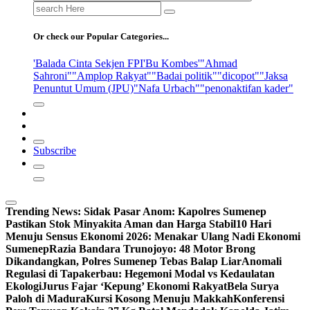
Search
for:
Or check our Popular Categories...
'Balada Cinta Sekjen FPI
'Bu Kombes'
"Ahmad
Sahroni"
"Amplop Rakyat"
"Badai politik"
"dicopot"
"Jaksa
Penuntut Umum (JPU)
"Nafa Urbach"
"penonaktifan kader"
Subscribe
Trending News:
Sidak Pasar Anom: Kapolres Sumenep
Pastikan Stok Minyakita Aman dan Harga Stabil
10 Hari
Menuju Sensus Ekonomi 2026: Menakar Ulang Nadi Ekonomi
Sumenep
Razia Bandara Trunojoyo: 48 Motor Brong
Dikandangkan, Polres Sumenep Tebas Balap Liar
Anomali
Regulasi di Tapakerbau: Hegemoni Modal vs Kedaulatan
Ekologi
Jurus Fajar ‘Kepung’ Ekonomi Rakyat
Bela Surya
Paloh di Madura
Kursi Kosong Menuju Makkah
Konferensi