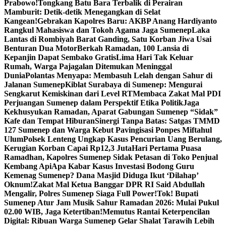
Prabowo!
Tongkang Batu Bara Terbalik di Perairan
Mamburit: Detik-detik Menegangkan di Selat
Kangean!
Gebrakan Kapolres Baru: AKBP Anang Hardiyanto
Rangkul Mahasiswa dan Tokoh Agama Jaga Sumenep
Laka
Lantas di Rombiyah Barat Ganding, Satu Korban Jiwa Usai
Benturan Dua Motor
Berkah Ramadan, 100 Lansia di
Kepanjin Dapat Sembako Gratis
Lima Hari Tak Keluar
Rumah, Warga Pajagalan Ditemukan Meninggal
Dunia
Polantas Menyapa: Membasuh Lelah dengan Sahur di
Jalanan Sumenep
Kiblat Surabaya di Sumenep: Mengurai
Sengkarut Kemiskinan dari Level RT
Membaca Zakat Mal PDI
Perjuangan Sumenep dalam Perspektif Etika Politik
Jaga
Kekhusyukan Ramadan, Aparat Gabungan Sumenep “Sidak”
Kafe dan Tempat Hiburan
Sinergi Tanpa Batas: Satgas TMMD
127 Sumenep dan Warga Kebut Pavingisasi Ponpes Miftahul
Ulum
Polsek Lenteng Ungkap Kasus Pencurian Uang Berulang,
Kerugian Korban Capai Rp12,3 Juta
Hari Pertama Puasa
Ramadhan, Kapolres Sumenep Sidak Petasan di Toko Penjual
Kembang Api
Apa Kabar Kasus Investasi Bodong Guru
Kemenag Sumenep? Dana Masjid Diduga Ikut ‘Dilahap’
Oknum!
Zakat Mal Ketua Banggar DPR RI Said Abdullah
Mengalir, Polres Sumenep Siaga Full Power!
Tok! Bupati
Sumenep Atur Jam Musik Sahur Ramadan 2026: Mulai Pukul
02.00 WIB, Jaga Ketertiban!
Memutus Rantai Keterpencilan
Digital: Ribuan Warga Sumenep Gelar Shalat Tarawih Lebih