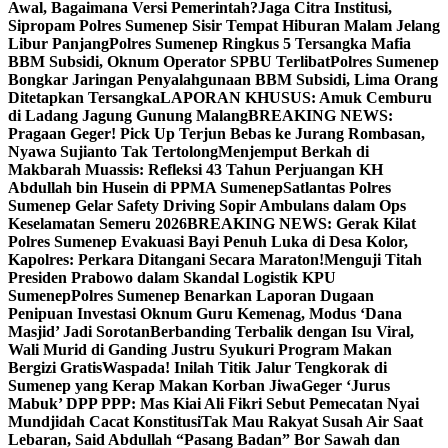
Awal, Bagaimana Versi Pemerintah?
Jaga Citra Institusi,
Sipropam Polres Sumenep Sisir Tempat Hiburan Malam Jelang
Libur Panjang
Polres Sumenep Ringkus 5 Tersangka Mafia
BBM Subsidi, Oknum Operator SPBU Terlibat
Polres Sumenep
Bongkar Jaringan Penyalahgunaan BBM Subsidi, Lima Orang
Ditetapkan Tersangka
LAPORAN KHUSUS: Amuk Cemburu
di Ladang Jagung Gunung Malang
BREAKING NEWS:
Pragaan Geger! Pick Up Terjun Bebas ke Jurang Rombasan,
Nyawa Sujianto Tak Tertolong
Menjemput Berkah di
Makbarah Muassis: Refleksi 43 Tahun Perjuangan KH
Abdullah bin Husein di PPMA Sumenep
Satlantas Polres
Sumenep Gelar Safety Driving Sopir Ambulans dalam Ops
Keselamatan Semeru 2026
BREAKING NEWS: Gerak Kilat
Polres Sumenep Evakuasi Bayi Penuh Luka di Desa Kolor,
Kapolres: Perkara Ditangani Secara Maraton!
Menguji Titah
Presiden Prabowo dalam Skandal Logistik KPU
Sumenep
Polres Sumenep Benarkan Laporan Dugaan
Penipuan Investasi Oknum Guru Kemenag, Modus ‘Dana
Masjid’ Jadi Sorotan
Berbanding Terbalik dengan Isu Viral,
Wali Murid di Ganding Justru Syukuri Program Makan
Bergizi Gratis
Waspada! Inilah Titik Jalur Tengkorak di
Sumenep yang Kerap Makan Korban Jiwa
Geger ‘Jurus
Mabuk’ DPP PPP: Mas Kiai Ali Fikri Sebut Pemecatan Nyai
Mundjidah Cacat Konstitusi
Tak Mau Rakyat Susah Air Saat
Lebaran, Said Abdullah “Pasang Badan” Bor Sawah dan