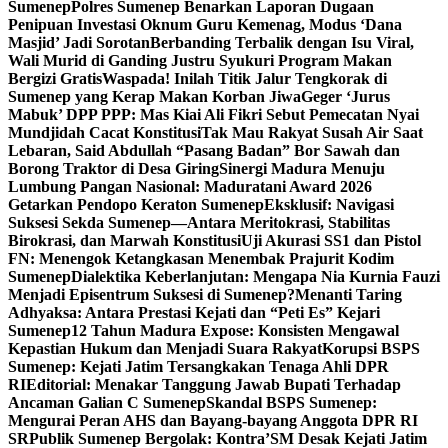
Sumenep
Polres Sumenep Benarkan Laporan Dugaan
Penipuan Investasi Oknum Guru Kemenag, Modus ‘Dana
Masjid’ Jadi Sorotan
Berbanding Terbalik dengan Isu Viral,
Wali Murid di Ganding Justru Syukuri Program Makan
Bergizi Gratis
Waspada! Inilah Titik Jalur Tengkorak di
Sumenep yang Kerap Makan Korban Jiwa
Geger ‘Jurus
Mabuk’ DPP PPP: Mas Kiai Ali Fikri Sebut Pemecatan Nyai
Mundjidah Cacat Konstitusi
Tak Mau Rakyat Susah Air Saat
Lebaran, Said Abdullah “Pasang Badan” Bor Sawah dan
Borong Traktor di Desa Giring
Sinergi Madura Menuju
Lumbung Pangan Nasional: Maduratani Award 2026
Getarkan Pendopo Keraton Sumenep
Eksklusif: Navigasi
Suksesi Sekda Sumenep—Antara Meritokrasi, Stabilitas
Birokrasi, dan Marwah Konstitusi
Uji Akurasi SS1 dan Pistol
FN: Menengok Ketangkasan Menembak Prajurit Kodim
Sumenep
Dialektika Keberlanjutan: Mengapa Nia Kurnia Fauzi
Menjadi Episentrum Suksesi di Sumenep?
Menanti Taring
Adhyaksa: Antara Prestasi Kejati dan “Peti Es” Kejari
Sumenep
12 Tahun Madura Expose: Konsisten Mengawal
Kepastian Hukum dan Menjadi Suara Rakyat
Korupsi BSPS
Sumenep: Kejati Jatim Tersangkakan Tenaga Ahli DPR
RI
Editorial: Menakar Tanggung Jawab Bupati Terhadap
Ancaman Galian C Sumenep
Skandal BSPS Sumenep:
Mengurai Peran AHS dan Bayang-bayang Anggota DPR RI
SR
Publik Sumenep Bergolak: Kontra’SM Desak Kejati Jatim