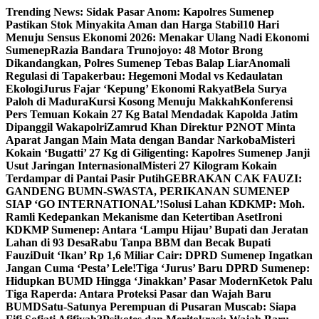
Skip
Trending News:
Sidak Pasar Anom: Kapolres Sumenep
to
Pastikan Stok Minyakita Aman dan Harga Stabil
10 Hari
content
Menuju Sensus Ekonomi 2026: Menakar Ulang Nadi Ekonomi
Sumenep
Razia Bandara Trunojoyo: 48 Motor Brong
Dikandangkan, Polres Sumenep Tebas Balap Liar
Anomali
Regulasi di Tapakerbau: Hegemoni Modal vs Kedaulatan
Ekologi
Jurus Fajar ‘Kepung’ Ekonomi Rakyat
Bela Surya
Paloh di Madura
Kursi Kosong Menuju Makkah
Konferensi
Pers Temuan Kokain 27 Kg Batal Mendadak Kapolda Jatim
Dipanggil Wakapolri
Zamrud Khan Direktur P2NOT Minta
Aparat Jangan Main Mata dengan Bandar Narkoba
Misteri
Kokain ‘Bugatti’ 27 Kg di Giligenting: Kapolres Sumenep Janji
Usut Jaringan Internasional
Misteri 27 Kilogram Kokain
Terdampar di Pantai Pasir Putih
GEBRAKAN CAK FAUZI:
GANDENG BUMN-SWASTA, PERIKANAN SUMENEP
SIAP ‘GO INTERNATIONAL’!
Solusi Lahan KDKMP: Moh.
Ramli Kedepankan Mekanisme dan Ketertiban Aset
Ironi
KDKMP Sumenep: Antara ‘Lampu Hijau’ Bupati dan Jeratan
Lahan di 93 Desa
Rabu Tanpa BBM dan Becak Bupati
Fauzi
Duit ‘Ikan’ Rp 1,6 Miliar Cair: DPRD Sumenep Ingatkan
Jangan Cuma ‘Pesta’ Lele!
Tiga ‘Jurus’ Baru DPRD Sumenep:
Hidupkan BUMD Hingga ‘Jinakkan’ Pasar Modern
Ketok Palu
Tiga Raperda: Antara Proteksi Pasar dan Wajah Baru
BUMD
Satu-Satunya Perempuan di Pusaran Muscab: Siapa