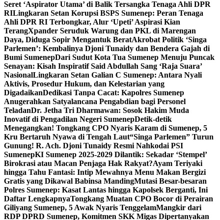
Seret ‘Aspirator Utama’ di Balik Tersangka Tenaga Ahli DPR
RI
Lingkaran Setan Korupsi BSPS Sumenep: Peran Tenaga
Ahli DPR RI Terbongkar, Alur ‘Upeti’ Aspirasi Kian
Terang
Xpander Seruduk Warung dan PKL di Marengan
Daya, Diduga Sopir Mengantuk Berat
Akrobat Politik ‘Singa
Parlemen’: Kembalinya Djoni Tunaidy dan Bendera Gajah di
Bumi Sumenep
Dari Sudut Kota Tua Sumenep Menuju Puncak
Senayan: Kisah Inspiratif Said Abdullah Sang ‘Raja Suara’
Nasional
Lingkaran Setan Galian C Sumenep: Antara Nyali
Aktivis, Prosedur Hukum, dan Kelestarian yang
Digadaikan
Dedikasi Tanpa Cacat: Kapolres Sumenep
Anugerahkan Satyalancana Pengabdian bagi Personel
Teladan
Dr. Jetha Tri Dharmawan: Sosok Hakim Muda
Inovatif di Pengadilan Negeri Sumenep
Detik-detik
Menegangkan! Tongkang CPO Nyaris Karam di Sumenep, 5
Kru Bertaruh Nyawa di Tengah Laut
“Singa Parlemen” Turun
Gunung! R. Ach. Djoni Tunaidy Resmi Nahkodai PSI
Sumenep
KI Sumenep 2025-2029 Dilantik: Sekadar ‘Stempel’
Birokrasi atau Macan Penjaga Hak Rakyat?
Ayam Teriyaki
hingga Tahu Fantasi: Intip Mewahnya Menu Makan Bergizi
Gratis yang Dikawal Babinsa Manding
Mutasi Besar-besaran
Polres Sumenep: Kasat Lantas hingga Kapolsek Berganti, Ini
Daftar Lengkapnya
Tongkang Muatan CPO Bocor di Perairan
Giliyang Sumenep, 5 Awak Nyaris Tenggelam
Mangkir dari
RDP DPRD Sumenep, Komitmen SKK Migas Dipertanyakan