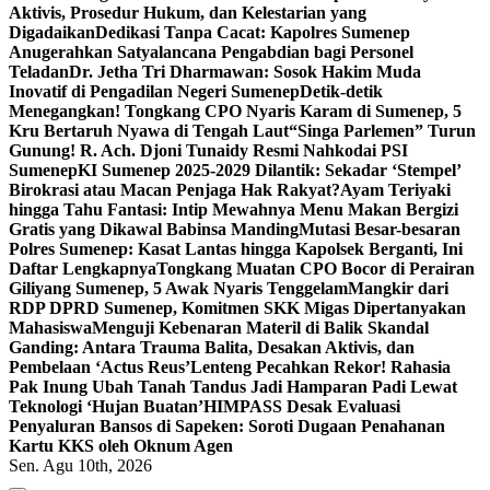
Aktivis, Prosedur Hukum, dan Kelestarian yang
Digadaikan
Dedikasi Tanpa Cacat: Kapolres Sumenep
Anugerahkan Satyalancana Pengabdian bagi Personel
Teladan
Dr. Jetha Tri Dharmawan: Sosok Hakim Muda
Inovatif di Pengadilan Negeri Sumenep
Detik-detik
Menegangkan! Tongkang CPO Nyaris Karam di Sumenep, 5
Kru Bertaruh Nyawa di Tengah Laut
“Singa Parlemen” Turun
Gunung! R. Ach. Djoni Tunaidy Resmi Nahkodai PSI
Sumenep
KI Sumenep 2025-2029 Dilantik: Sekadar ‘Stempel’
Birokrasi atau Macan Penjaga Hak Rakyat?
Ayam Teriyaki
hingga Tahu Fantasi: Intip Mewahnya Menu Makan Bergizi
Gratis yang Dikawal Babinsa Manding
Mutasi Besar-besaran
Polres Sumenep: Kasat Lantas hingga Kapolsek Berganti, Ini
Daftar Lengkapnya
Tongkang Muatan CPO Bocor di Perairan
Giliyang Sumenep, 5 Awak Nyaris Tenggelam
Mangkir dari
RDP DPRD Sumenep, Komitmen SKK Migas Dipertanyakan
Mahasiswa
Menguji Kebenaran Materil di Balik Skandal
Ganding: Antara Trauma Balita, Desakan Aktivis, dan
Pembelaan ‘Actus Reus’
Lenteng Pecahkan Rekor! Rahasia
Pak Inung Ubah Tanah Tandus Jadi Hamparan Padi Lewat
Teknologi ‘Hujan Buatan’
HIMPASS Desak Evaluasi
Penyaluran Bansos di Sapeken: Soroti Dugaan Penahanan
Kartu KKS oleh Oknum Agen
Sen. Agu 10th, 2026