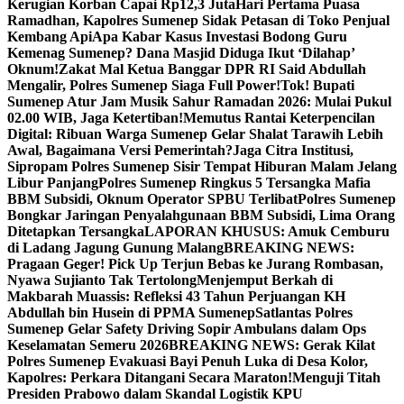
Kerugian Korban Capai Rp12,3 Juta
Hari Pertama Puasa
Ramadhan, Kapolres Sumenep Sidak Petasan di Toko Penjual
Kembang Api
Apa Kabar Kasus Investasi Bodong Guru
Kemenag Sumenep? Dana Masjid Diduga Ikut ‘Dilahap’
Oknum!
Zakat Mal Ketua Banggar DPR RI Said Abdullah
Mengalir, Polres Sumenep Siaga Full Power!
Tok! Bupati
Sumenep Atur Jam Musik Sahur Ramadan 2026: Mulai Pukul
02.00 WIB, Jaga Ketertiban!
Memutus Rantai Keterpencilan
Digital: Ribuan Warga Sumenep Gelar Shalat Tarawih Lebih
Awal, Bagaimana Versi Pemerintah?
Jaga Citra Institusi,
Sipropam Polres Sumenep Sisir Tempat Hiburan Malam Jelang
Libur Panjang
Polres Sumenep Ringkus 5 Tersangka Mafia
BBM Subsidi, Oknum Operator SPBU Terlibat
Polres Sumenep
Bongkar Jaringan Penyalahgunaan BBM Subsidi, Lima Orang
Ditetapkan Tersangka
LAPORAN KHUSUS: Amuk Cemburu
di Ladang Jagung Gunung Malang
BREAKING NEWS:
Pragaan Geger! Pick Up Terjun Bebas ke Jurang Rombasan,
Nyawa Sujianto Tak Tertolong
Menjemput Berkah di
Makbarah Muassis: Refleksi 43 Tahun Perjuangan KH
Abdullah bin Husein di PPMA Sumenep
Satlantas Polres
Sumenep Gelar Safety Driving Sopir Ambulans dalam Ops
Keselamatan Semeru 2026
BREAKING NEWS: Gerak Kilat
Polres Sumenep Evakuasi Bayi Penuh Luka di Desa Kolor,
Kapolres: Perkara Ditangani Secara Maraton!
Menguji Titah
Presiden Prabowo dalam Skandal Logistik KPU