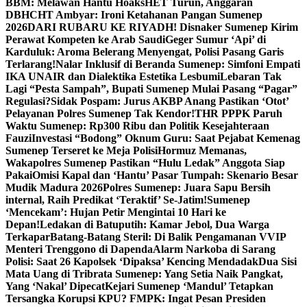
BBM: Melawan Hantu Hoaks
HET Turun, Anggaran
DBHCHT Ambyar: Ironi Ketahanan Pangan Sumenep
2026
DARI RUBARU KE RIYADH! Disnaker Sumenep Kirim
Perawat Kompeten ke Arab Saudi
Geger Sumur ‘Api’ di
Karduluk: Aroma Belerang Menyengat, Polisi Pasang Garis
Terlarang!
Nalar Inklusif di Beranda Sumenep: Simfoni Empati
IKA UNAIR dan Dialektika Estetika Lesbumi
Lebaran Tak
Lagi “Pesta Sampah”, Bupati Sumenep Mulai Pasang “Pagar”
Regulasi?
Sidak Pospam: Jurus AKBP Anang Pastikan ‘Otot’
Pelayanan Polres Sumenep Tak Kendor!
THR PPPK Paruh
Waktu Sumenep: Rp300 Ribu dan Politik Kesejahteraan
Fauzi
Investasi “Bodong” Oknum Guru: Saat Pejabat Kemenag
Sumenep Terseret ke Meja Polisi
Hormuz Memanas,
Wakapolres Sumenep Pastikan “Hulu Ledak” Anggota Siap
Pakai
Omisi Kapal dan ‘Hantu’ Pasar Tumpah: Skenario Besar
Mudik Madura 2026
Polres Sumenep: Juara Sapu Bersih
internal, Raih Predikat ‘Teraktif’ Se-Jatim!
Sumenep
‘Mencekam’: Hujan Petir Mengintai 10 Hari ke
Depan!
Ledakan di Batuputih: Kamar Jebol, Dua Warga
Terkapar
Batang-Batang Steril: Di Balik Pengamanan VVIP
Menteri Trenggono di Dapenda
Alarm Narkoba di Sarang
Polisi: Saat 26 Kapolsek ‘Dipaksa’ Kencing Mendadak
Dua Sisi
Mata Uang di Tribrata Sumenep: Yang Setia Naik Pangkat,
Yang ‘Nakal’ Dipecat
Kejari Sumenep ‘Mandul’ Tetapkan
Tersangka Korupsi KPU? FMPK: Ingat Pesan Presiden