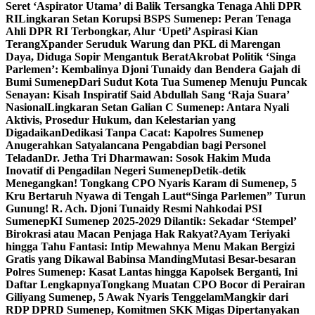
Seret ‘Aspirator Utama’ di Balik Tersangka Tenaga Ahli DPR
RI
Lingkaran Setan Korupsi BSPS Sumenep: Peran Tenaga
Ahli DPR RI Terbongkar, Alur ‘Upeti’ Aspirasi Kian
Terang
Xpander Seruduk Warung dan PKL di Marengan
Daya, Diduga Sopir Mengantuk Berat
Akrobat Politik ‘Singa
Parlemen’: Kembalinya Djoni Tunaidy dan Bendera Gajah di
Bumi Sumenep
Dari Sudut Kota Tua Sumenep Menuju Puncak
Senayan: Kisah Inspiratif Said Abdullah Sang ‘Raja Suara’
Nasional
Lingkaran Setan Galian C Sumenep: Antara Nyali
Aktivis, Prosedur Hukum, dan Kelestarian yang
Digadaikan
Dedikasi Tanpa Cacat: Kapolres Sumenep
Anugerahkan Satyalancana Pengabdian bagi Personel
Teladan
Dr. Jetha Tri Dharmawan: Sosok Hakim Muda
Inovatif di Pengadilan Negeri Sumenep
Detik-detik
Menegangkan! Tongkang CPO Nyaris Karam di Sumenep, 5
Kru Bertaruh Nyawa di Tengah Laut
“Singa Parlemen” Turun
Gunung! R. Ach. Djoni Tunaidy Resmi Nahkodai PSI
Sumenep
KI Sumenep 2025-2029 Dilantik: Sekadar ‘Stempel’
Birokrasi atau Macan Penjaga Hak Rakyat?
Ayam Teriyaki
hingga Tahu Fantasi: Intip Mewahnya Menu Makan Bergizi
Gratis yang Dikawal Babinsa Manding
Mutasi Besar-besaran
Polres Sumenep: Kasat Lantas hingga Kapolsek Berganti, Ini
Daftar Lengkapnya
Tongkang Muatan CPO Bocor di Perairan
Giliyang Sumenep, 5 Awak Nyaris Tenggelam
Mangkir dari
RDP DPRD Sumenep, Komitmen SKK Migas Dipertanyakan