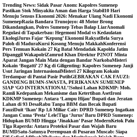
Skip
Trending News:
Sidak Pasar Anom: Kapolres Sumenep
to
Pastikan Stok Minyakita Aman dan Harga Stabil
10 Hari
content
Menuju Sensus Ekonomi 2026: Menakar Ulang Nadi Ekonomi
Sumenep
Razia Bandara Trunojoyo: 48 Motor Brong
Dikandangkan, Polres Sumenep Tebas Balap Liar
Anomali
Regulasi di Tapakerbau: Hegemoni Modal vs Kedaulatan
Ekologi
Jurus Fajar ‘Kepung’ Ekonomi Rakyat
Bela Surya
Paloh di Madura
Kursi Kosong Menuju Makkah
Konferensi
Pers Temuan Kokain 27 Kg Batal Mendadak Kapolda Jatim
Dipanggil Wakapolri
Zamrud Khan Direktur P2NOT Minta
Aparat Jangan Main Mata dengan Bandar Narkoba
Misteri
Kokain ‘Bugatti’ 27 Kg di Giligenting: Kapolres Sumenep Janji
Usut Jaringan Internasional
Misteri 27 Kilogram Kokain
Terdampar di Pantai Pasir Putih
GEBRAKAN CAK FAUZI:
GANDENG BUMN-SWASTA, PERIKANAN SUMENEP
SIAP ‘GO INTERNATIONAL’!
Solusi Lahan KDKMP: Moh.
Ramli Kedepankan Mekanisme dan Ketertiban Aset
Ironi
KDKMP Sumenep: Antara ‘Lampu Hijau’ Bupati dan Jeratan
Lahan di 93 Desa
Rabu Tanpa BBM dan Becak Bupati
Fauzi
Duit ‘Ikan’ Rp 1,6 Miliar Cair: DPRD Sumenep Ingatkan
Jangan Cuma ‘Pesta’ Lele!
Tiga ‘Jurus’ Baru DPRD Sumenep:
Hidupkan BUMD Hingga ‘Jinakkan’ Pasar Modern
Ketok Palu
Tiga Raperda: Antara Proteksi Pasar dan Wajah Baru
BUMD
Satu-Satunya Perempuan di Pusaran Muscab: Siapa