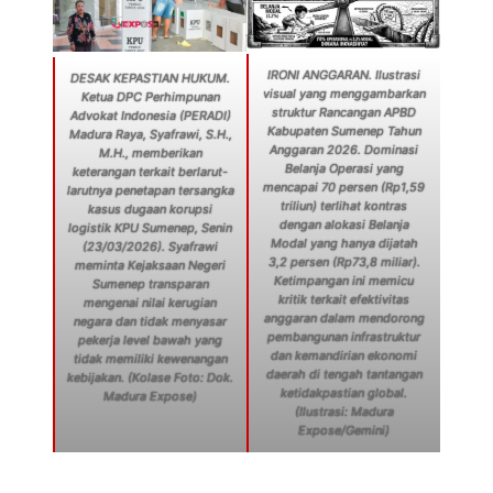
IRONI ANGGARAN. Ilustrasi
DESAK KEPASTIAN HUKUM.
visual yang menggambarkan
Ketua DPC Perhimpunan
struktur Rancangan APBD
Advokat Indonesia (PERADI)
Kabupaten Sumenep Tahun
Madura Raya, Syafrawi, S.H.,
Anggaran 2026. Dominasi
M.H., memberikan
Belanja Operasi yang
keterangan terkait berlarut-
mencapai 70 persen (Rp1,59
larutnya penetapan tersangka
triliun) terlihat kontras
kasus dugaan korupsi
dengan alokasi Belanja
logistik KPU Sumenep, Senin
Modal yang hanya dijatah
(23/03/2026). Syafrawi
3,2 persen (Rp73,8 miliar).
meminta Kejaksaan Negeri
Ketimpangan ini memicu
Sumenep transparan
kritik terkait efektivitas
mengenai nilai kerugian
anggaran dalam mendorong
negara dan tidak menyasar
pembangunan infrastruktur
pekerja level bawah yang
dan kemandirian ekonomi
tidak memiliki kewenangan
daerah di tengah tantangan
kebijakan. (Kolase Foto: Dok.
ketidakpastian global.
Madura Expose)
(Ilustrasi: Madura
Expose/Gemini)