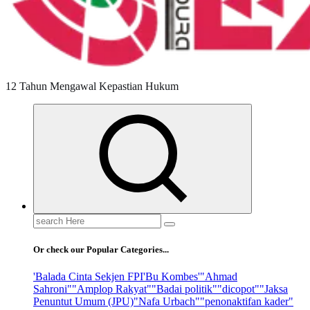
12 Tahun Mengawal Kepastian Hukum
Search
for:
Or check our Popular Categories...
'Balada Cinta Sekjen FPI
'Bu Kombes'
"Ahmad
Sahroni"
"Amplop Rakyat"
"Badai politik"
"dicopot"
"Jaksa
Penuntut Umum (JPU)
"Nafa Urbach"
"penonaktifan kader"