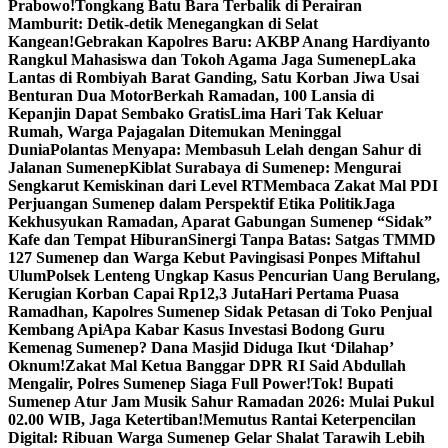
Prabowo!
Tongkang Batu Bara Terbalik di Perairan
Mamburit: Detik-detik Menegangkan di Selat
Kangean!
Gebrakan Kapolres Baru: AKBP Anang Hardiyanto
Rangkul Mahasiswa dan Tokoh Agama Jaga Sumenep
Laka
Lantas di Rombiyah Barat Ganding, Satu Korban Jiwa Usai
Benturan Dua Motor
Berkah Ramadan, 100 Lansia di
Kepanjin Dapat Sembako Gratis
Lima Hari Tak Keluar
Rumah, Warga Pajagalan Ditemukan Meninggal
Dunia
Polantas Menyapa: Membasuh Lelah dengan Sahur di
Jalanan Sumenep
Kiblat Surabaya di Sumenep: Mengurai
Sengkarut Kemiskinan dari Level RT
Membaca Zakat Mal PDI
Perjuangan Sumenep dalam Perspektif Etika Politik
Jaga
Kekhusyukan Ramadan, Aparat Gabungan Sumenep “Sidak”
Kafe dan Tempat Hiburan
Sinergi Tanpa Batas: Satgas TMMD
127 Sumenep dan Warga Kebut Pavingisasi Ponpes Miftahul
Ulum
Polsek Lenteng Ungkap Kasus Pencurian Uang Berulang,
Kerugian Korban Capai Rp12,3 Juta
Hari Pertama Puasa
Ramadhan, Kapolres Sumenep Sidak Petasan di Toko Penjual
Kembang Api
Apa Kabar Kasus Investasi Bodong Guru
Kemenag Sumenep? Dana Masjid Diduga Ikut ‘Dilahap’
Oknum!
Zakat Mal Ketua Banggar DPR RI Said Abdullah
Mengalir, Polres Sumenep Siaga Full Power!
Tok! Bupati
Sumenep Atur Jam Musik Sahur Ramadan 2026: Mulai Pukul
02.00 WIB, Jaga Ketertiban!
Memutus Rantai Keterpencilan
Digital: Ribuan Warga Sumenep Gelar Shalat Tarawih Lebih