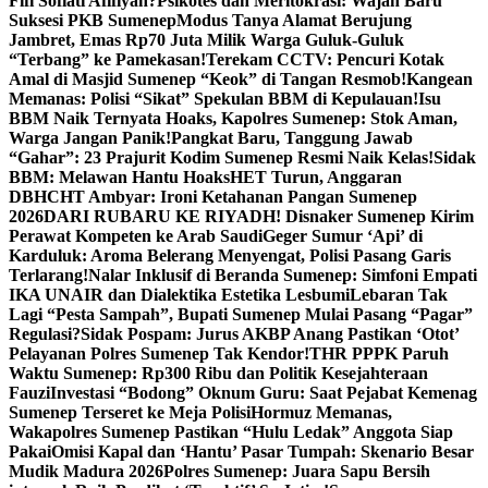
Fifi Sofiati Afifiyah?
Psikotes dan Meritokrasi: Wajah Baru
Suksesi PKB Sumenep
Modus Tanya Alamat Berujung
Jambret, Emas Rp70 Juta Milik Warga Guluk-Guluk
“Terbang” ke Pamekasan!
Terekam CCTV: Pencuri Kotak
Amal di Masjid Sumenep “Keok” di Tangan Resmob!
Kangean
Memanas: Polisi “Sikat” Spekulan BBM di Kepulauan!
Isu
BBM Naik Ternyata Hoaks, Kapolres Sumenep: Stok Aman,
Warga Jangan Panik!
Pangkat Baru, Tanggung Jawab
“Gahar”: 23 Prajurit Kodim Sumenep Resmi Naik Kelas!
Sidak
BBM: Melawan Hantu Hoaks
HET Turun, Anggaran
DBHCHT Ambyar: Ironi Ketahanan Pangan Sumenep
2026
DARI RUBARU KE RIYADH! Disnaker Sumenep Kirim
Perawat Kompeten ke Arab Saudi
Geger Sumur ‘Api’ di
Karduluk: Aroma Belerang Menyengat, Polisi Pasang Garis
Terlarang!
Nalar Inklusif di Beranda Sumenep: Simfoni Empati
IKA UNAIR dan Dialektika Estetika Lesbumi
Lebaran Tak
Lagi “Pesta Sampah”, Bupati Sumenep Mulai Pasang “Pagar”
Regulasi?
Sidak Pospam: Jurus AKBP Anang Pastikan ‘Otot’
Pelayanan Polres Sumenep Tak Kendor!
THR PPPK Paruh
Waktu Sumenep: Rp300 Ribu dan Politik Kesejahteraan
Fauzi
Investasi “Bodong” Oknum Guru: Saat Pejabat Kemenag
Sumenep Terseret ke Meja Polisi
Hormuz Memanas,
Wakapolres Sumenep Pastikan “Hulu Ledak” Anggota Siap
Pakai
Omisi Kapal dan ‘Hantu’ Pasar Tumpah: Skenario Besar
Mudik Madura 2026
Polres Sumenep: Juara Sapu Bersih