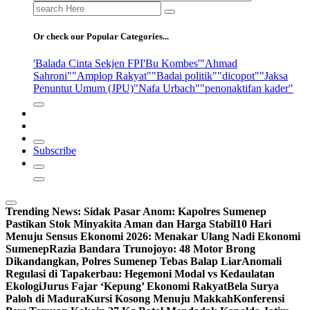
Search
for:
Or check our Popular Categories...
'Balada Cinta Sekjen FPI
'Bu Kombes'
"Ahmad
Sahroni"
"Amplop Rakyat"
"Badai politik"
"dicopot"
"Jaksa
Penuntut Umum (JPU)
"Nafa Urbach"
"penonaktifan kader"
Subscribe
Trending News:
Sidak Pasar Anom: Kapolres Sumenep
Pastikan Stok Minyakita Aman dan Harga Stabil
10 Hari
Menuju Sensus Ekonomi 2026: Menakar Ulang Nadi Ekonomi
Sumenep
Razia Bandara Trunojoyo: 48 Motor Brong
Dikandangkan, Polres Sumenep Tebas Balap Liar
Anomali
Regulasi di Tapakerbau: Hegemoni Modal vs Kedaulatan
Ekologi
Jurus Fajar ‘Kepung’ Ekonomi Rakyat
Bela Surya
Paloh di Madura
Kursi Kosong Menuju Makkah
Konferensi