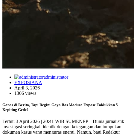
administrator
EXPOSIANA
April 3, 2026
1306 views
Ganas di Berita, Tapi Begini Gaya Bos Madura Expose Taklukkan 5
Kepiting Gede!
Terbit: 3 April 2026 | 20:41 WIB SUMENEP – Dunia jurnalistik
investigasi seringkali identik dengan ketegangan dan tumpukan
dokumen kasus yang menguras energi. Namun, bagi Redaktur