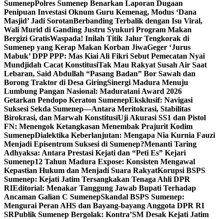
Sumenep
Polres Sumenep Benarkan Laporan Dugaan
Penipuan Investasi Oknum Guru Kemenag, Modus ‘Dana
Masjid’ Jadi Sorotan
Berbanding Terbalik dengan Isu Viral,
Wali Murid di Ganding Justru Syukuri Program Makan
Bergizi Gratis
Waspada! Inilah Titik Jalur Tengkorak di
Sumenep yang Kerap Makan Korban Jiwa
Geger ‘Jurus
Mabuk’ DPP PPP: Mas Kiai Ali Fikri Sebut Pemecatan Nyai
Mundjidah Cacat Konstitusi
Tak Mau Rakyat Susah Air Saat
Lebaran, Said Abdullah “Pasang Badan” Bor Sawah dan
Borong Traktor di Desa Giring
Sinergi Madura Menuju
Lumbung Pangan Nasional: Maduratani Award 2026
Getarkan Pendopo Keraton Sumenep
Eksklusif: Navigasi
Suksesi Sekda Sumenep—Antara Meritokrasi, Stabilitas
Birokrasi, dan Marwah Konstitusi
Uji Akurasi SS1 dan Pistol
FN: Menengok Ketangkasan Menembak Prajurit Kodim
Sumenep
Dialektika Keberlanjutan: Mengapa Nia Kurnia Fauzi
Menjadi Episentrum Suksesi di Sumenep?
Menanti Taring
Adhyaksa: Antara Prestasi Kejati dan “Peti Es” Kejari
Sumenep
12 Tahun Madura Expose: Konsisten Mengawal
Kepastian Hukum dan Menjadi Suara Rakyat
Korupsi BSPS
Sumenep: Kejati Jatim Tersangkakan Tenaga Ahli DPR
RI
Editorial: Menakar Tanggung Jawab Bupati Terhadap
Ancaman Galian C Sumenep
Skandal BSPS Sumenep:
Mengurai Peran AHS dan Bayang-bayang Anggota DPR RI
SR
Publik Sumenep Bergolak: Kontra’SM Desak Kejati Jatim