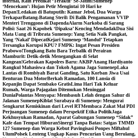
internal, Raih Predikat ‘Teraktif’ Se-Jatim!
Sumenep
‘Mencekam’: Hujan Petir Mengintai 10 Hari ke
Depan!
Ledakan di Batuputih: Kamar Jebol, Dua Warga
Terkapar
Batang-Batang Steril: Di Balik Pengamanan VVIP
Menteri Trenggono di Dapenda
Alarm Narkoba di Sarang
Polisi: Saat 26 Kapolsek ‘Dipaksa’ Kencing Mendadak
Dua Sisi
Mata Uang di Tribrata Sumenep: Yang Setia Naik Pangkat,
Yang ‘Nakal’ Dipecat
Kejari Sumenep ‘Mandul’ Tetapkan
Tersangka Korupsi KPU? FMPK: Ingat Pesan Presiden
Prabowo!
Tongkang Batu Bara Terbalik di Perairan
Mamburit: Detik-detik Menegangkan di Selat
Kangean!
Gebrakan Kapolres Baru: AKBP Anang Hardiyanto
Rangkul Mahasiswa dan Tokoh Agama Jaga Sumenep
Laka
Lantas di Rombiyah Barat Ganding, Satu Korban Jiwa Usai
Benturan Dua Motor
Berkah Ramadan, 100 Lansia di
Kepanjin Dapat Sembako Gratis
Lima Hari Tak Keluar
Rumah, Warga Pajagalan Ditemukan Meninggal
Dunia
Polantas Menyapa: Membasuh Lelah dengan Sahur di
Jalanan Sumenep
Kiblat Surabaya di Sumenep: Mengurai
Sengkarut Kemiskinan dari Level RT
Membaca Zakat Mal PDI
Perjuangan Sumenep dalam Perspektif Etika Politik
Jaga
Kekhusyukan Ramadan, Aparat Gabungan Sumenep “Sidak”
Kafe dan Tempat Hiburan
Sinergi Tanpa Batas: Satgas TMMD
127 Sumenep dan Warga Kebut Pavingisasi Ponpes Miftahul
Ulum
Polsek Lenteng Ungkap Kasus Pencurian Uang Berulang,