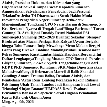
Aktivis, Prosedur Hukum, dan Kelestarian yang
Digadaikan
Dedikasi Tanpa Cacat: Kapolres Sumenep
Anugerahkan Satyalancana Pengabdian bagi Personel
Teladan
Dr. Jetha Tri Dharmawan: Sosok Hakim Muda
Inovatif di Pengadilan Negeri Sumenep
Detik-detik
Menegangkan! Tongkang CPO Nyaris Karam di Sumenep, 5
Kru Bertaruh Nyawa di Tengah Laut
“Singa Parlemen” Turun
Gunung! R. Ach. Djoni Tunaidy Resmi Nahkodai PSI
Sumenep
KI Sumenep 2025-2029 Dilantik: Sekadar ‘Stempel’
Birokrasi atau Macan Penjaga Hak Rakyat?
Ayam Teriyaki
hingga Tahu Fantasi: Intip Mewahnya Menu Makan Bergizi
Gratis yang Dikawal Babinsa Manding
Mutasi Besar-besaran
Polres Sumenep: Kasat Lantas hingga Kapolsek Berganti, Ini
Daftar Lengkapnya
Tongkang Muatan CPO Bocor di Perairan
Giliyang Sumenep, 5 Awak Nyaris Tenggelam
Mangkir dari
RDP DPRD Sumenep, Komitmen SKK Migas Dipertanyakan
Mahasiswa
Menguji Kebenaran Materil di Balik Skandal
Ganding: Antara Trauma Balita, Desakan Aktivis, dan
Pembelaan ‘Actus Reus’
Lenteng Pecahkan Rekor! Rahasia
Pak Inung Ubah Tanah Tandus Jadi Hamparan Padi Lewat
Teknologi ‘Hujan Buatan’
HIMPASS Desak Evaluasi
Penyaluran Bansos di Sapeken: Soroti Dugaan Penahanan
Kartu KKS oleh Oknum Agen
Ming. Agu 9th, 2026