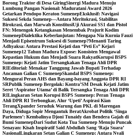
Borong Traktor di Desa Giring
Sinergi Madura Menuju
Lumbung Pangan Nasional: Maduratani Award 2026
Getarkan Pendopo Keraton Sumenep
Eksklusif: Navigasi
Suksesi Sekda Sumenep—Antara Meritokrasi, Stabilitas
Birokrasi, dan Marwah Konstitusi
Uji Akurasi SS1 dan Pistol
FN: Menengok Ketangkasan Menembak Prajurit Kodim
Sumenep
Dialektika Keberlanjutan: Mengapa Nia Kurnia Fauzi
Menjadi Episentrum Suksesi di Sumenep?
Menanti Taring
Adhyaksa: Antara Prestasi Kejati dan “Peti Es” Kejari
Sumenep
12 Tahun Madura Expose: Konsisten Mengawal
Kepastian Hukum dan Menjadi Suara Rakyat
Korupsi BSPS
Sumenep: Kejati Jatim Tersangkakan Tenaga Ahli DPR
RI
Editorial: Menakar Tanggung Jawab Bupati Terhadap
Ancaman Galian C Sumenep
Skandal BSPS Sumenep:
Mengurai Peran AHS dan Bayang-bayang Anggota DPR RI
SR
Publik Sumenep Bergolak: Kontra’SM Desak Kejati Jatim
Seret ‘Aspirator Utama’ di Balik Tersangka Tenaga Ahli DPR
RI
Lingkaran Setan Korupsi BSPS Sumenep: Peran Tenaga
Ahli DPR RI Terbongkar, Alur ‘Upeti’ Aspirasi Kian
Terang
Xpander Seruduk Warung dan PKL di Marengan
Daya, Diduga Sopir Mengantuk Berat
Akrobat Politik ‘Singa
Parlemen’: Kembalinya Djoni Tunaidy dan Bendera Gajah di
Bumi Sumenep
Dari Sudut Kota Tua Sumenep Menuju Puncak
Senayan: Kisah Inspiratif Said Abdullah Sang ‘Raja Suara’
Nasional
Lingkaran Setan Galian C Sumenep: Antara Nyali