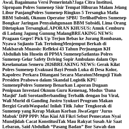
Awal, Bagaimana Versi Pemerintah?
Jaga Citra Institusi,
Sipropam Polres Sumenep Sisir Tempat Hiburan Malam Jelang
Libur Panjang
Polres Sumenep Ringkus 5 Tersangka Mafia
BBM Subsidi, Oknum Operator SPBU Terlibat
Polres Sumenep
Bongkar Jaringan Penyalahgunaan BBM Subsidi, Lima Orang
Ditetapkan Tersangka
LAPORAN KHUSUS: Amuk Cemburu
di Ladang Jagung Gunung Malang
BREAKING NEWS:
Pragaan Geger! Pick Up Terjun Bebas ke Jurang Rombasan,
Nyawa Sujianto Tak Tertolong
Menjemput Berkah di
Makbarah Muassis: Refleksi 43 Tahun Perjuangan KH
Abdullah bin Husein di PPMA Sumenep
Satlantas Polres
Sumenep Gelar Safety Driving Sopir Ambulans dalam Ops
Keselamatan Semeru 2026
BREAKING NEWS: Gerak Kilat
Polres Sumenep Evakuasi Bayi Penuh Luka di Desa Kolor,
Kapolres: Perkara Ditangani Secara Maraton!
Menguji Titah
Presiden Prabowo dalam Skandal Logistik KPU
Sumenep
Polres Sumenep Benarkan Laporan Dugaan
Penipuan Investasi Oknum Guru Kemenag, Modus ‘Dana
Masjid’ Jadi Sorotan
Berbanding Terbalik dengan Isu Viral,
Wali Murid di Ganding Justru Syukuri Program Makan
Bergizi Gratis
Waspada! Inilah Titik Jalur Tengkorak di
Sumenep yang Kerap Makan Korban Jiwa
Geger ‘Jurus
Mabuk’ DPP PPP: Mas Kiai Ali Fikri Sebut Pemecatan Nyai
Mundjidah Cacat Konstitusi
Tak Mau Rakyat Susah Air Saat
Lebaran, Said Abdullah “Pasang Badan” Bor Sawah dan