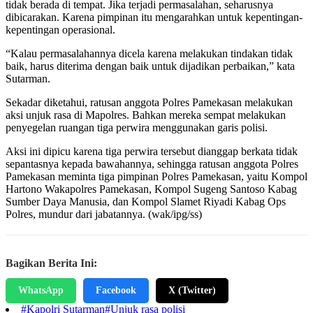
tidak berada di tempat. Jika terjadi permasalahan, seharusnya
dibicarakan. Karena pimpinan itu mengarahkan untuk kepentingan-
kepentingan operasional.
“Kalau permasalahannya dicela karena melakukan tindakan tidak
baik, harus diterima dengan baik untuk dijadikan perbaikan,” kata
Sutarman.
Sekadar diketahui, ratusan anggota Polres Pamekasan melakukan
aksi unjuk rasa di Mapolres. Bahkan mereka sempat melakukan
penyegelan ruangan tiga perwira menggunakan garis polisi.
Aksi ini dipicu karena tiga perwira tersebut dianggap berkata tidak
sepantasnya kepada bawahannya, sehingga ratusan anggota Polres
Pamekasan meminta tiga pimpinan Polres Pamekasan, yaitu Kompol
Hartono Wakapolres Pamekasan, Kompol Sugeng Santoso Kabag
Sumber Daya Manusia, dan Kompol Slamet Riyadi Kabag Ops
Polres, mundur dari jabatannya. (wak/ipg/ss)
Bagikan Berita Ini:
WhatsApp
Facebook
X (Twitter)
#Kapolri Sutarman
#Unjuk rasa polisi