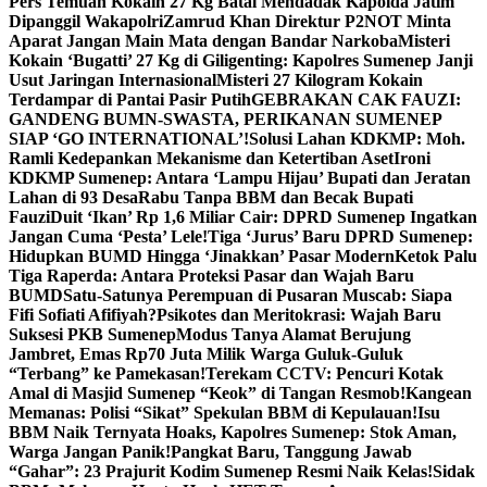
Pers Temuan Kokain 27 Kg Batal Mendadak Kapolda Jatim
Dipanggil Wakapolri
Zamrud Khan Direktur P2NOT Minta
Aparat Jangan Main Mata dengan Bandar Narkoba
Misteri
Kokain ‘Bugatti’ 27 Kg di Giligenting: Kapolres Sumenep Janji
Usut Jaringan Internasional
Misteri 27 Kilogram Kokain
Terdampar di Pantai Pasir Putih
GEBRAKAN CAK FAUZI:
GANDENG BUMN-SWASTA, PERIKANAN SUMENEP
SIAP ‘GO INTERNATIONAL’!
Solusi Lahan KDKMP: Moh.
Ramli Kedepankan Mekanisme dan Ketertiban Aset
Ironi
KDKMP Sumenep: Antara ‘Lampu Hijau’ Bupati dan Jeratan
Lahan di 93 Desa
Rabu Tanpa BBM dan Becak Bupati
Fauzi
Duit ‘Ikan’ Rp 1,6 Miliar Cair: DPRD Sumenep Ingatkan
Jangan Cuma ‘Pesta’ Lele!
Tiga ‘Jurus’ Baru DPRD Sumenep:
Hidupkan BUMD Hingga ‘Jinakkan’ Pasar Modern
Ketok Palu
Tiga Raperda: Antara Proteksi Pasar dan Wajah Baru
BUMD
Satu-Satunya Perempuan di Pusaran Muscab: Siapa
Fifi Sofiati Afifiyah?
Psikotes dan Meritokrasi: Wajah Baru
Suksesi PKB Sumenep
Modus Tanya Alamat Berujung
Jambret, Emas Rp70 Juta Milik Warga Guluk-Guluk
“Terbang” ke Pamekasan!
Terekam CCTV: Pencuri Kotak
Amal di Masjid Sumenep “Keok” di Tangan Resmob!
Kangean
Memanas: Polisi “Sikat” Spekulan BBM di Kepulauan!
Isu
BBM Naik Ternyata Hoaks, Kapolres Sumenep: Stok Aman,
Warga Jangan Panik!
Pangkat Baru, Tanggung Jawab
“Gahar”: 23 Prajurit Kodim Sumenep Resmi Naik Kelas!
Sidak