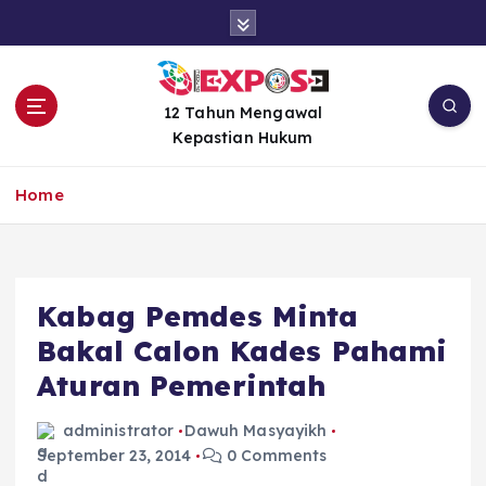
S
k
i
p
t
12 Tahun Mengawal
o
Kepastian Hukum
c
o
Home
n
t
e
n
Kabag Pemdes Minta
t
Bakal Calon Kades Pahami
Aturan Pemerintah
administrator
Dawuh Masyayikh
September 23, 2014
0 Comments