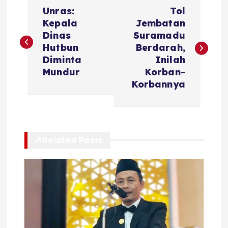
N
Unras:
Tol
a
Kepala
Jembatan
Dinas
Suramadu
v
Hutbun
Berdarah,
Diminta
Inilah
i
Mundur
Korban-
Korbannya
g
a
Related Posts
s
i
p
o