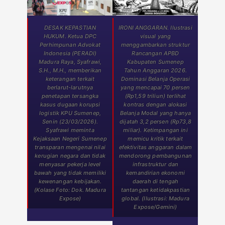
DESAK KEPASTIAN
IRONI ANGGARAN. Ilustrasi
HUKUM. Ketua DPC
visual yang
Perhimpunan Advokat
menggambarkan struktur
Indonesia (PERADI)
Rancangan APBD
Madura Raya, Syafrawi,
Kabupaten Sumenep
S.H., M.H., memberikan
Tahun Anggaran 2026.
keterangan terkait
Dominasi Belanja Operasi
berlarut-larutnya
yang mencapai 70 persen
penetapan tersangka
(Rp1,59 triliun) terlihat
kasus dugaan korupsi
kontras dengan alokasi
logistik KPU Sumenep,
Belanja Modal yang hanya
Senin (23/03/2026).
dijatah 3,2 persen (Rp73,8
Syafrawi meminta
miliar). Ketimpangan ini
Kejaksaan Negeri Sumenep
memicu kritik terkait
transparan mengenai nilai
efektivitas anggaran dalam
kerugian negara dan tidak
mendorong pembangunan
menyasar pekerja level
infrastruktur dan
bawah yang tidak memiliki
kemandirian ekonomi
kewenangan kebijakan.
daerah di tengah
(Kolase Foto: Dok. Madura
tantangan ketidakpastian
Expose)
global. (Ilustrasi: Madura
Expose/Gemini)