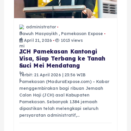
s
administrator
Dawuh Masyayikh
,
Pamekasan Expose
April 21, 2026
1013 views
JCH Pamekasan Kantongi
Visa, Siap Terbang ke Tanah
Suci Mei Mendatang
Terbit: 21 April 2026 | 23:56 WIB
Pamekasan (MaduraExpose.com) – Kabar
menggembirakan bagi ribuan Jemaah
Calon Haji (JCH) asal Kabupaten
Pamekasan. Sebanyak 1.384 jemaah
dipastikan telah melengkapi seluruh
persyaratan administratif,…