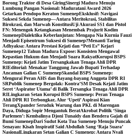
Borong Traktor di Desa Giring
Sinergi Madura Menuju
Lumbung Pangan Nasional: Maduratani Award 2026
Getarkan Pendopo Keraton Sumenep
Eksklusif: Navigasi
Suksesi Sekda Sumenep—Antara Meritokrasi, Stabilitas
Birokrasi, dan Marwah Konstitusi
Uji Akurasi SS1 dan Pistol
FN: Menengok Ketangkasan Menembak Prajurit Kodim
Sumenep
Dialektika Keberlanjutan: Mengapa Nia Kurnia Fauzi
Menjadi Episentrum Suksesi di Sumenep?
Menanti Taring
Adhyaksa: Antara Prestasi Kejati dan “Peti Es” Kejari
Sumenep
12 Tahun Madura Expose: Konsisten Mengawal
Kepastian Hukum dan Menjadi Suara Rakyat
Korupsi BSPS
Sumenep: Kejati Jatim Tersangkakan Tenaga Ahli DPR
RI
Editorial: Menakar Tanggung Jawab Bupati Terhadap
Ancaman Galian C Sumenep
Skandal BSPS Sumenep:
Mengurai Peran AHS dan Bayang-bayang Anggota DPR RI
SR
Publik Sumenep Bergolak: Kontra’SM Desak Kejati Jatim
Seret ‘Aspirator Utama’ di Balik Tersangka Tenaga Ahli DPR
RI
Lingkaran Setan Korupsi BSPS Sumenep: Peran Tenaga
Ahli DPR RI Terbongkar, Alur ‘Upeti’ Aspirasi Kian
Terang
Xpander Seruduk Warung dan PKL di Marengan
Daya, Diduga Sopir Mengantuk Berat
Akrobat Politik ‘Singa
Parlemen’: Kembalinya Djoni Tunaidy dan Bendera Gajah di
Bumi Sumenep
Dari Sudut Kota Tua Sumenep Menuju Puncak
Senayan: Kisah Inspiratif Said Abdullah Sang ‘Raja Suara’
Nasional
Lingkaran Setan Galian C Sumenep: Antara Nyali