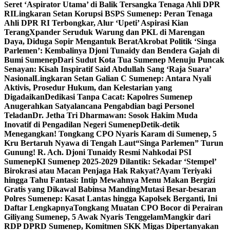
Seret ‘Aspirator Utama’ di Balik Tersangka Tenaga Ahli DPR
RI
Lingkaran Setan Korupsi BSPS Sumenep: Peran Tenaga
Ahli DPR RI Terbongkar, Alur ‘Upeti’ Aspirasi Kian
Terang
Xpander Seruduk Warung dan PKL di Marengan
Daya, Diduga Sopir Mengantuk Berat
Akrobat Politik ‘Singa
Parlemen’: Kembalinya Djoni Tunaidy dan Bendera Gajah di
Bumi Sumenep
Dari Sudut Kota Tua Sumenep Menuju Puncak
Senayan: Kisah Inspiratif Said Abdullah Sang ‘Raja Suara’
Nasional
Lingkaran Setan Galian C Sumenep: Antara Nyali
Aktivis, Prosedur Hukum, dan Kelestarian yang
Digadaikan
Dedikasi Tanpa Cacat: Kapolres Sumenep
Anugerahkan Satyalancana Pengabdian bagi Personel
Teladan
Dr. Jetha Tri Dharmawan: Sosok Hakim Muda
Inovatif di Pengadilan Negeri Sumenep
Detik-detik
Menegangkan! Tongkang CPO Nyaris Karam di Sumenep, 5
Kru Bertaruh Nyawa di Tengah Laut
“Singa Parlemen” Turun
Gunung! R. Ach. Djoni Tunaidy Resmi Nahkodai PSI
Sumenep
KI Sumenep 2025-2029 Dilantik: Sekadar ‘Stempel’
Birokrasi atau Macan Penjaga Hak Rakyat?
Ayam Teriyaki
hingga Tahu Fantasi: Intip Mewahnya Menu Makan Bergizi
Gratis yang Dikawal Babinsa Manding
Mutasi Besar-besaran
Polres Sumenep: Kasat Lantas hingga Kapolsek Berganti, Ini
Daftar Lengkapnya
Tongkang Muatan CPO Bocor di Perairan
Giliyang Sumenep, 5 Awak Nyaris Tenggelam
Mangkir dari
RDP DPRD Sumenep, Komitmen SKK Migas Dipertanyakan