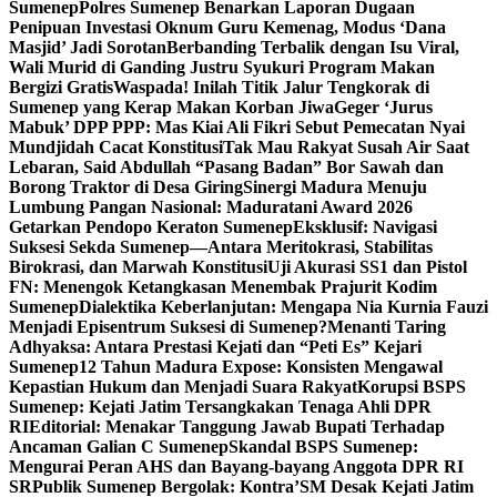
Sumenep
Polres Sumenep Benarkan Laporan Dugaan
Penipuan Investasi Oknum Guru Kemenag, Modus ‘Dana
Masjid’ Jadi Sorotan
Berbanding Terbalik dengan Isu Viral,
Wali Murid di Ganding Justru Syukuri Program Makan
Bergizi Gratis
Waspada! Inilah Titik Jalur Tengkorak di
Sumenep yang Kerap Makan Korban Jiwa
Geger ‘Jurus
Mabuk’ DPP PPP: Mas Kiai Ali Fikri Sebut Pemecatan Nyai
Mundjidah Cacat Konstitusi
Tak Mau Rakyat Susah Air Saat
Lebaran, Said Abdullah “Pasang Badan” Bor Sawah dan
Borong Traktor di Desa Giring
Sinergi Madura Menuju
Lumbung Pangan Nasional: Maduratani Award 2026
Getarkan Pendopo Keraton Sumenep
Eksklusif: Navigasi
Suksesi Sekda Sumenep—Antara Meritokrasi, Stabilitas
Birokrasi, dan Marwah Konstitusi
Uji Akurasi SS1 dan Pistol
FN: Menengok Ketangkasan Menembak Prajurit Kodim
Sumenep
Dialektika Keberlanjutan: Mengapa Nia Kurnia Fauzi
Menjadi Episentrum Suksesi di Sumenep?
Menanti Taring
Adhyaksa: Antara Prestasi Kejati dan “Peti Es” Kejari
Sumenep
12 Tahun Madura Expose: Konsisten Mengawal
Kepastian Hukum dan Menjadi Suara Rakyat
Korupsi BSPS
Sumenep: Kejati Jatim Tersangkakan Tenaga Ahli DPR
RI
Editorial: Menakar Tanggung Jawab Bupati Terhadap
Ancaman Galian C Sumenep
Skandal BSPS Sumenep:
Mengurai Peran AHS dan Bayang-bayang Anggota DPR RI
SR
Publik Sumenep Bergolak: Kontra’SM Desak Kejati Jatim