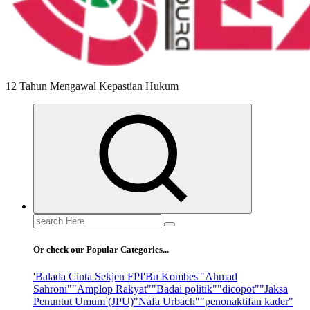
12 Tahun Mengawal Kepastian Hukum
Search
for:
Or check our Popular Categories...
'Balada Cinta Sekjen FPI
'Bu Kombes'
"Ahmad
Sahroni"
"Amplop Rakyat"
"Badai politik"
"dicopot"
"Jaksa
Penuntut Umum (JPU)
"Nafa Urbach"
"penonaktifan kader"