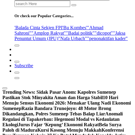
Search
for:
Or check our Popular Categories...
'Balada Cinta Sekjen FPI
'Bu Kombes'
"Ahmad
Sahroni"
"Amplop Rakyat"
"Badai politik"
"dicopot"
"Jaksa
Penuntut Umum (JPU)
"Nafa Urbach"
"penonaktifan kader"
Subscribe
Trending News:
Sidak Pasar Anom: Kapolres Sumenep
Pastikan Stok Minyakita Aman dan Harga Stabil
10 Hari
Menuju Sensus Ekonomi 2026: Menakar Ulang Nadi Ekonomi
Sumenep
Razia Bandara Trunojoyo: 48 Motor Brong
Dikandangkan, Polres Sumenep Tebas Balap Liar
Anomali
Regulasi di Tapakerbau: Hegemoni Modal vs Kedaulatan
Ekologi
Jurus Fajar ‘Kepung’ Ekonomi Rakyat
Bela Surya
Paloh di Madura
Kursi Kosong Menuju Makkah
Konferensi