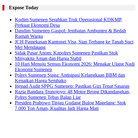
Expose Today
Kodim Sumenep Serahkan Truk Operasional KDKMP,
Perkuat Ekonomi Desa
Dandim Sumenep Gaspol: Jembatan Ambunten & Bedah
Rumah Warga
JCH Pamekasan Kantongi Visa, Siap Terbang ke Tanah Suci
Mei Mendatang
Sidak Pasar Anom: Kapolres Sumenep Pastikan Stok
Minyakita Aman dan Harga Stabil
10 Hari Menuju Sensus Ekonomi 2026: Menakar Ulang Nadi
Ekonomi Sumenep
Polres Sumenep Siaga: Antisipasi Kelangkaan BBM dan
Kenaikan Harga Sembako
Itjenad Audit SPPG Sumenep: Pastikan Gizi Tepat Sasaran
Razia Bandara Trunojoyo: 48 Motor Brong Dikandangkan,
Polres Sumenep Tebas Balap Liar
Presiden Prabowo Tinjau Gudang Bulog Magelang: Stok
7.000 Ton Aman, Kualitas Jadi Harga Mati