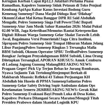
Kerugian Korban Capai Rp12,3 Juta
Hari Pertama Puasa
Ramadhan, Kapolres Sumenep Sidak Petasan di Toko Penjual
Kembang Api
Apa Kabar Kasus Investasi Bodong Guru
Kemenag Sumenep? Dana Masjid Diduga Ikut ‘Dilahap’
Oknum!
Zakat Mal Ketua Banggar DPR RI Said Abdullah
Mengalir, Polres Sumenep Siaga Full Power!
Tok! Bupati
Sumenep Atur Jam Musik Sahur Ramadan 2026: Mulai Pukul
02.00 WIB, Jaga Ketertiban!
Memutus Rantai Keterpencilan
Digital: Ribuan Warga Sumenep Gelar Shalat Tarawih Lebih
Awal, Bagaimana Versi Pemerintah?
Jaga Citra Institusi,
Sipropam Polres Sumenep Sisir Tempat Hiburan Malam Jelang
Libur Panjang
Polres Sumenep Ringkus 5 Tersangka Mafia
BBM Subsidi, Oknum Operator SPBU Terlibat
Polres Sumenep
Bongkar Jaringan Penyalahgunaan BBM Subsidi, Lima Orang
Ditetapkan Tersangka
LAPORAN KHUSUS: Amuk Cemburu
di Ladang Jagung Gunung Malang
BREAKING NEWS:
Pragaan Geger! Pick Up Terjun Bebas ke Jurang Rombasan,
Nyawa Sujianto Tak Tertolong
Menjemput Berkah di
Makbarah Muassis: Refleksi 43 Tahun Perjuangan KH
Abdullah bin Husein di PPMA Sumenep
Satlantas Polres
Sumenep Gelar Safety Driving Sopir Ambulans dalam Ops
Keselamatan Semeru 2026
BREAKING NEWS: Gerak Kilat
Polres Sumenep Evakuasi Bayi Penuh Luka di Desa Kolor,
Kapolres: Perkara Ditangani Secara Maraton!
Menguji Titah
Presiden Prabowo dalam Skandal Logistik KPU