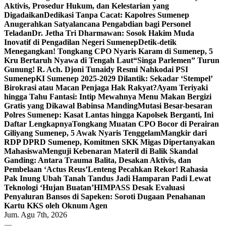
Aktivis, Prosedur Hukum, dan Kelestarian yang
Digadaikan
Dedikasi Tanpa Cacat: Kapolres Sumenep
Anugerahkan Satyalancana Pengabdian bagi Personel
Teladan
Dr. Jetha Tri Dharmawan: Sosok Hakim Muda
Inovatif di Pengadilan Negeri Sumenep
Detik-detik
Menegangkan! Tongkang CPO Nyaris Karam di Sumenep, 5
Kru Bertaruh Nyawa di Tengah Laut
“Singa Parlemen” Turun
Gunung! R. Ach. Djoni Tunaidy Resmi Nahkodai PSI
Sumenep
KI Sumenep 2025-2029 Dilantik: Sekadar ‘Stempel’
Birokrasi atau Macan Penjaga Hak Rakyat?
Ayam Teriyaki
hingga Tahu Fantasi: Intip Mewahnya Menu Makan Bergizi
Gratis yang Dikawal Babinsa Manding
Mutasi Besar-besaran
Polres Sumenep: Kasat Lantas hingga Kapolsek Berganti, Ini
Daftar Lengkapnya
Tongkang Muatan CPO Bocor di Perairan
Giliyang Sumenep, 5 Awak Nyaris Tenggelam
Mangkir dari
RDP DPRD Sumenep, Komitmen SKK Migas Dipertanyakan
Mahasiswa
Menguji Kebenaran Materil di Balik Skandal
Ganding: Antara Trauma Balita, Desakan Aktivis, dan
Pembelaan ‘Actus Reus’
Lenteng Pecahkan Rekor! Rahasia
Pak Inung Ubah Tanah Tandus Jadi Hamparan Padi Lewat
Teknologi ‘Hujan Buatan’
HIMPASS Desak Evaluasi
Penyaluran Bansos di Sapeken: Soroti Dugaan Penahanan
Kartu KKS oleh Oknum Agen
Jum. Agu 7th, 2026