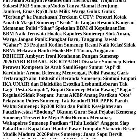
Fifi Sofiati Afifiyah?
Psikotes dan Meritokrasi: Wajah Baru
Suksesi PKB Sumenep
Modus Tanya Alamat Berujung
Jambret, Emas Rp70 Juta Milik Warga Guluk-Guluk
“Terbang” ke Pamekasan!
Terekam CCTV: Pencuri Kotak
Amal di Masjid Sumenep “Keok” di Tangan Resmob!
Kangean
Memanas: Polisi “Sikat” Spekulan BBM di Kepulauan!
Isu
BBM Naik Ternyata Hoaks, Kapolres Sumenep: Stok Aman,
Warga Jangan Panik!
Pangkat Baru, Tanggung Jawab
“Gahar”: 23 Prajurit Kodim Sumenep Resmi Naik Kelas!
Sidak
BBM: Melawan Hantu Hoaks
HET Turun, Anggaran
DBHCHT Ambyar: Ironi Ketahanan Pangan Sumenep
2026
DARI RUBARU KE RIYADH! Disnaker Sumenep Kirim
Perawat Kompeten ke Arab Saudi
Geger Sumur ‘Api’ di
Karduluk: Aroma Belerang Menyengat, Polisi Pasang Garis
Terlarang!
Nalar Inklusif di Beranda Sumenep: Simfoni Empati
IKA UNAIR dan Dialektika Estetika Lesbumi
Lebaran Tak
Lagi “Pesta Sampah”, Bupati Sumenep Mulai Pasang “Pagar”
Regulasi?
Sidak Pospam: Jurus AKBP Anang Pastikan ‘Otot’
Pelayanan Polres Sumenep Tak Kendor!
THR PPPK Paruh
Waktu Sumenep: Rp300 Ribu dan Politik Kesejahteraan
Fauzi
Investasi “Bodong” Oknum Guru: Saat Pejabat Kemenag
Sumenep Terseret ke Meja Polisi
Hormuz Memanas,
Wakapolres Sumenep Pastikan “Hulu Ledak” Anggota Siap
Pakai
Omisi Kapal dan ‘Hantu’ Pasar Tumpah: Skenario Besar
Mudik Madura 2026
Polres Sumenep: Juara Sapu Bersih