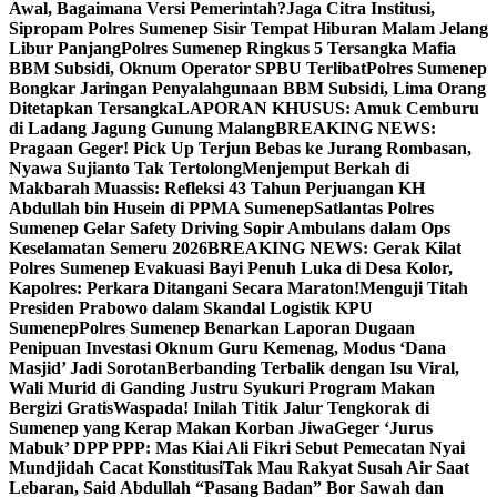
Awal, Bagaimana Versi Pemerintah?
Jaga Citra Institusi,
Sipropam Polres Sumenep Sisir Tempat Hiburan Malam Jelang
Libur Panjang
Polres Sumenep Ringkus 5 Tersangka Mafia
BBM Subsidi, Oknum Operator SPBU Terlibat
Polres Sumenep
Bongkar Jaringan Penyalahgunaan BBM Subsidi, Lima Orang
Ditetapkan Tersangka
LAPORAN KHUSUS: Amuk Cemburu
di Ladang Jagung Gunung Malang
BREAKING NEWS:
Pragaan Geger! Pick Up Terjun Bebas ke Jurang Rombasan,
Nyawa Sujianto Tak Tertolong
Menjemput Berkah di
Makbarah Muassis: Refleksi 43 Tahun Perjuangan KH
Abdullah bin Husein di PPMA Sumenep
Satlantas Polres
Sumenep Gelar Safety Driving Sopir Ambulans dalam Ops
Keselamatan Semeru 2026
BREAKING NEWS: Gerak Kilat
Polres Sumenep Evakuasi Bayi Penuh Luka di Desa Kolor,
Kapolres: Perkara Ditangani Secara Maraton!
Menguji Titah
Presiden Prabowo dalam Skandal Logistik KPU
Sumenep
Polres Sumenep Benarkan Laporan Dugaan
Penipuan Investasi Oknum Guru Kemenag, Modus ‘Dana
Masjid’ Jadi Sorotan
Berbanding Terbalik dengan Isu Viral,
Wali Murid di Ganding Justru Syukuri Program Makan
Bergizi Gratis
Waspada! Inilah Titik Jalur Tengkorak di
Sumenep yang Kerap Makan Korban Jiwa
Geger ‘Jurus
Mabuk’ DPP PPP: Mas Kiai Ali Fikri Sebut Pemecatan Nyai
Mundjidah Cacat Konstitusi
Tak Mau Rakyat Susah Air Saat
Lebaran, Said Abdullah “Pasang Badan” Bor Sawah dan