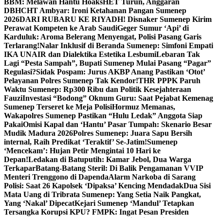
BBM: Melawan Hantu Hoaks
HET Turun, Anggaran
DBHCHT Ambyar: Ironi Ketahanan Pangan Sumenep
2026
DARI RUBARU KE RIYADH! Disnaker Sumenep Kirim
Perawat Kompeten ke Arab Saudi
Geger Sumur ‘Api’ di
Karduluk: Aroma Belerang Menyengat, Polisi Pasang Garis
Terlarang!
Nalar Inklusif di Beranda Sumenep: Simfoni Empati
IKA UNAIR dan Dialektika Estetika Lesbumi
Lebaran Tak
Lagi “Pesta Sampah”, Bupati Sumenep Mulai Pasang “Pagar”
Regulasi?
Sidak Pospam: Jurus AKBP Anang Pastikan ‘Otot’
Pelayanan Polres Sumenep Tak Kendor!
THR PPPK Paruh
Waktu Sumenep: Rp300 Ribu dan Politik Kesejahteraan
Fauzi
Investasi “Bodong” Oknum Guru: Saat Pejabat Kemenag
Sumenep Terseret ke Meja Polisi
Hormuz Memanas,
Wakapolres Sumenep Pastikan “Hulu Ledak” Anggota Siap
Pakai
Omisi Kapal dan ‘Hantu’ Pasar Tumpah: Skenario Besar
Mudik Madura 2026
Polres Sumenep: Juara Sapu Bersih
internal, Raih Predikat ‘Teraktif’ Se-Jatim!
Sumenep
‘Mencekam’: Hujan Petir Mengintai 10 Hari ke
Depan!
Ledakan di Batuputih: Kamar Jebol, Dua Warga
Terkapar
Batang-Batang Steril: Di Balik Pengamanan VVIP
Menteri Trenggono di Dapenda
Alarm Narkoba di Sarang
Polisi: Saat 26 Kapolsek ‘Dipaksa’ Kencing Mendadak
Dua Sisi
Mata Uang di Tribrata Sumenep: Yang Setia Naik Pangkat,
Yang ‘Nakal’ Dipecat
Kejari Sumenep ‘Mandul’ Tetapkan
Tersangka Korupsi KPU? FMPK: Ingat Pesan Presiden