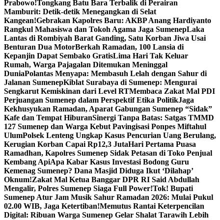
Prabowo!
Tongkang Batu Bara Terbalik di Perairan
Mamburit: Detik-detik Menegangkan di Selat
Kangean!
Gebrakan Kapolres Baru: AKBP Anang Hardiyanto
Rangkul Mahasiswa dan Tokoh Agama Jaga Sumenep
Laka
Lantas di Rombiyah Barat Ganding, Satu Korban Jiwa Usai
Benturan Dua Motor
Berkah Ramadan, 100 Lansia di
Kepanjin Dapat Sembako Gratis
Lima Hari Tak Keluar
Rumah, Warga Pajagalan Ditemukan Meninggal
Dunia
Polantas Menyapa: Membasuh Lelah dengan Sahur di
Jalanan Sumenep
Kiblat Surabaya di Sumenep: Mengurai
Sengkarut Kemiskinan dari Level RT
Membaca Zakat Mal PDI
Perjuangan Sumenep dalam Perspektif Etika Politik
Jaga
Kekhusyukan Ramadan, Aparat Gabungan Sumenep “Sidak”
Kafe dan Tempat Hiburan
Sinergi Tanpa Batas: Satgas TMMD
127 Sumenep dan Warga Kebut Pavingisasi Ponpes Miftahul
Ulum
Polsek Lenteng Ungkap Kasus Pencurian Uang Berulang,
Kerugian Korban Capai Rp12,3 Juta
Hari Pertama Puasa
Ramadhan, Kapolres Sumenep Sidak Petasan di Toko Penjual
Kembang Api
Apa Kabar Kasus Investasi Bodong Guru
Kemenag Sumenep? Dana Masjid Diduga Ikut ‘Dilahap’
Oknum!
Zakat Mal Ketua Banggar DPR RI Said Abdullah
Mengalir, Polres Sumenep Siaga Full Power!
Tok! Bupati
Sumenep Atur Jam Musik Sahur Ramadan 2026: Mulai Pukul
02.00 WIB, Jaga Ketertiban!
Memutus Rantai Keterpencilan
Digital: Ribuan Warga Sumenep Gelar Shalat Tarawih Lebih