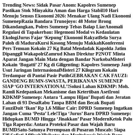
Skip
Trending News:
Sidak Pasar Anom: Kapolres Sumenep
to
Pastikan Stok Minyakita Aman dan Harga Stabil
10 Hari
content
Menuju Sensus Ekonomi 2026: Menakar Ulang Nadi Ekonomi
Sumenep
Razia Bandara Trunojoyo: 48 Motor Brong
Dikandangkan, Polres Sumenep Tebas Balap Liar
Anomali
Regulasi di Tapakerbau: Hegemoni Modal vs Kedaulatan
Ekologi
Jurus Fajar ‘Kepung’ Ekonomi Rakyat
Bela Surya
Paloh di Madura
Kursi Kosong Menuju Makkah
Konferensi
Pers Temuan Kokain 27 Kg Batal Mendadak Kapolda Jatim
Dipanggil Wakapolri
Zamrud Khan Direktur P2NOT Minta
Aparat Jangan Main Mata dengan Bandar Narkoba
Misteri
Kokain ‘Bugatti’ 27 Kg di Giligenting: Kapolres Sumenep Janji
Usut Jaringan Internasional
Misteri 27 Kilogram Kokain
Terdampar di Pantai Pasir Putih
GEBRAKAN CAK FAUZI:
GANDENG BUMN-SWASTA, PERIKANAN SUMENEP
SIAP ‘GO INTERNATIONAL’!
Solusi Lahan KDKMP: Moh.
Ramli Kedepankan Mekanisme dan Ketertiban Aset
Ironi
KDKMP Sumenep: Antara ‘Lampu Hijau’ Bupati dan Jeratan
Lahan di 93 Desa
Rabu Tanpa BBM dan Becak Bupati
Fauzi
Duit ‘Ikan’ Rp 1,6 Miliar Cair: DPRD Sumenep Ingatkan
Jangan Cuma ‘Pesta’ Lele!
Tiga ‘Jurus’ Baru DPRD Sumenep:
Hidupkan BUMD Hingga ‘Jinakkan’ Pasar Modern
Ketok Palu
Tiga Raperda: Antara Proteksi Pasar dan Wajah Baru
BUMD
Satu-Satunya Perempuan di Pusaran Muscab: Siapa