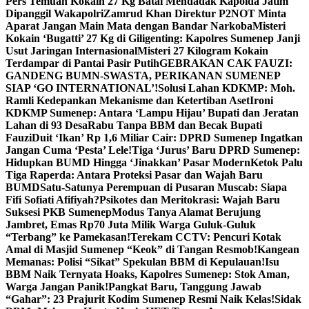
Pers Temuan Kokain 27 Kg Batal Mendadak Kapolda Jatim
Dipanggil Wakapolri
Zamrud Khan Direktur P2NOT Minta
Aparat Jangan Main Mata dengan Bandar Narkoba
Misteri
Kokain ‘Bugatti’ 27 Kg di Giligenting: Kapolres Sumenep Janji
Usut Jaringan Internasional
Misteri 27 Kilogram Kokain
Terdampar di Pantai Pasir Putih
GEBRAKAN CAK FAUZI:
GANDENG BUMN-SWASTA, PERIKANAN SUMENEP
SIAP ‘GO INTERNATIONAL’!
Solusi Lahan KDKMP: Moh.
Ramli Kedepankan Mekanisme dan Ketertiban Aset
Ironi
KDKMP Sumenep: Antara ‘Lampu Hijau’ Bupati dan Jeratan
Lahan di 93 Desa
Rabu Tanpa BBM dan Becak Bupati
Fauzi
Duit ‘Ikan’ Rp 1,6 Miliar Cair: DPRD Sumenep Ingatkan
Jangan Cuma ‘Pesta’ Lele!
Tiga ‘Jurus’ Baru DPRD Sumenep:
Hidupkan BUMD Hingga ‘Jinakkan’ Pasar Modern
Ketok Palu
Tiga Raperda: Antara Proteksi Pasar dan Wajah Baru
BUMD
Satu-Satunya Perempuan di Pusaran Muscab: Siapa
Fifi Sofiati Afifiyah?
Psikotes dan Meritokrasi: Wajah Baru
Suksesi PKB Sumenep
Modus Tanya Alamat Berujung
Jambret, Emas Rp70 Juta Milik Warga Guluk-Guluk
“Terbang” ke Pamekasan!
Terekam CCTV: Pencuri Kotak
Amal di Masjid Sumenep “Keok” di Tangan Resmob!
Kangean
Memanas: Polisi “Sikat” Spekulan BBM di Kepulauan!
Isu
BBM Naik Ternyata Hoaks, Kapolres Sumenep: Stok Aman,
Warga Jangan Panik!
Pangkat Baru, Tanggung Jawab
“Gahar”: 23 Prajurit Kodim Sumenep Resmi Naik Kelas!
Sidak