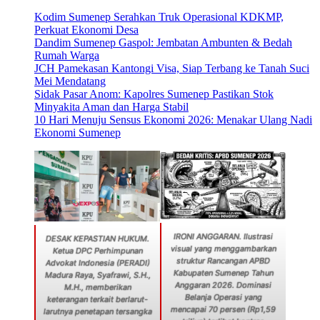
Kodim Sumenep Serahkan Truk Operasional KDKMP,
Perkuat Ekonomi Desa
Dandim Sumenep Gaspol: Jembatan Ambunten & Bedah
Rumah Warga
JCH Pamekasan Kantongi Visa, Siap Terbang ke Tanah Suci
Mei Mendatang
Sidak Pasar Anom: Kapolres Sumenep Pastikan Stok
Minyakita Aman dan Harga Stabil
10 Hari Menuju Sensus Ekonomi 2026: Menakar Ulang Nadi
Ekonomi Sumenep
IRONI ANGGARAN. Ilustrasi
DESAK KEPASTIAN HUKUM.
visual yang menggambarkan
Ketua DPC Perhimpunan
struktur Rancangan APBD
Advokat Indonesia (PERADI)
Kabupaten Sumenep Tahun
Madura Raya, Syafrawi, S.H.,
Anggaran 2026. Dominasi
M.H., memberikan
Belanja Operasi yang
keterangan terkait berlarut-
mencapai 70 persen (Rp1,59
larutnya penetapan tersangka