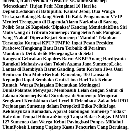
internal, Raih Predikat ‘Teraktif’ Se-Jatim!
Sumenep
‘Mencekam’: Hujan Petir Mengintai 10 Hari ke
Depan!
Ledakan di Batuputih: Kamar Jebol, Dua Warga
Terkapar
Batang-Batang Steril: Di Balik Pengamanan VVIP
Menteri Trenggono di Dapenda
Alarm Narkoba di Sarang
Polisi: Saat 26 Kapolsek ‘Dipaksa’ Kencing Mendadak
Dua Sisi
Mata Uang di Tribrata Sumenep: Yang Setia Naik Pangkat,
Yang ‘Nakal’ Dipecat
Kejari Sumenep ‘Mandul’ Tetapkan
Tersangka Korupsi KPU? FMPK: Ingat Pesan Presiden
Prabowo!
Tongkang Batu Bara Terbalik di Perairan
Mamburit: Detik-detik Menegangkan di Selat
Kangean!
Gebrakan Kapolres Baru: AKBP Anang Hardiyanto
Rangkul Mahasiswa dan Tokoh Agama Jaga Sumenep
Laka
Lantas di Rombiyah Barat Ganding, Satu Korban Jiwa Usai
Benturan Dua Motor
Berkah Ramadan, 100 Lansia di
Kepanjin Dapat Sembako Gratis
Lima Hari Tak Keluar
Rumah, Warga Pajagalan Ditemukan Meninggal
Dunia
Polantas Menyapa: Membasuh Lelah dengan Sahur di
Jalanan Sumenep
Kiblat Surabaya di Sumenep: Mengurai
Sengkarut Kemiskinan dari Level RT
Membaca Zakat Mal PDI
Perjuangan Sumenep dalam Perspektif Etika Politik
Jaga
Kekhusyukan Ramadan, Aparat Gabungan Sumenep “Sidak”
Kafe dan Tempat Hiburan
Sinergi Tanpa Batas: Satgas TMMD
127 Sumenep dan Warga Kebut Pavingisasi Ponpes Miftahul
Ulum
Polsek Lenteng Ungkap Kasus Pencurian Uang Berulang,