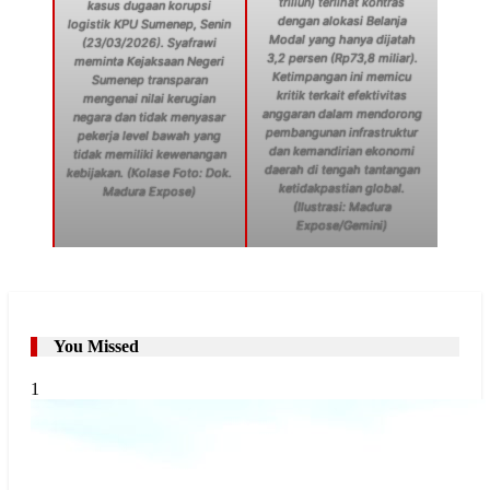
triliun) terlihat kontras
kasus dugaan korupsi
dengan alokasi Belanja
logistik KPU Sumenep, Senin
Modal yang hanya dijatah
(23/03/2026). Syafrawi
3,2 persen (Rp73,8 miliar).
meminta Kejaksaan Negeri
Ketimpangan ini memicu
Sumenep transparan
kritik terkait efektivitas
mengenai nilai kerugian
anggaran dalam mendorong
negara dan tidak menyasar
pembangunan infrastruktur
pekerja level bawah yang
dan kemandirian ekonomi
tidak memiliki kewenangan
daerah di tengah tantangan
kebijakan. (Kolase Foto: Dok.
ketidakpastian global.
Madura Expose)
(Ilustrasi: Madura
Expose/Gemini)
You Missed
1