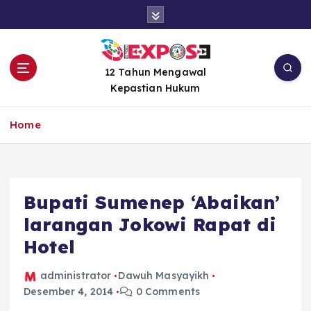
S
k
i
p
t
12 Tahun Mengawal
o
Kepastian Hukum
c
o
Home
n
t
e
n
Bupati Sumenep ‘Abaikan’
t
larangan Jokowi Rapat di
Hotel
administrator
Dawuh Masyayikh
Desember 4, 2014
0 Comments