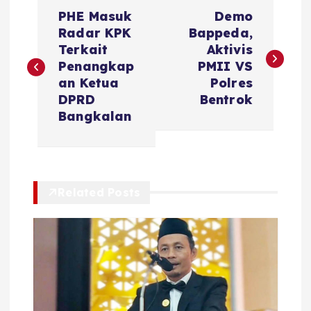
N
PHE Masuk
Demo
a
Radar KPK
Bappeda,
Terkait
Aktivis
v
Penangkap
PMII VS
an Ketua
Polres
i
DPRD
Bentrok
Bangkalan
g
a
Related Posts
s
i
p
o