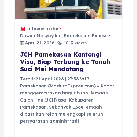
s
administrator
Dawuh Masyayikh
,
Pamekasan Expose
April 21, 2026
1013 views
JCH Pamekasan Kantongi
Visa, Siap Terbang ke Tanah
Suci Mei Mendatang
Terbit: 21 April 2026 | 23:56 WIB
Pamekasan (MaduraExpose.com) – Kabar
menggembirakan bagi ribuan Jemaah
Calon Haji (JCH) asal Kabupaten
Pamekasan. Sebanyak 1.384 jemaah
dipastikan telah melengkapi seluruh
persyaratan administratif,…