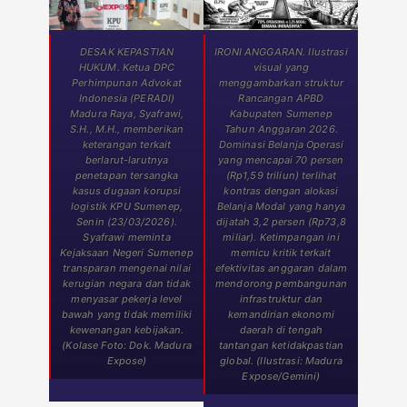
DESAK KEPASTIAN
IRONI ANGGARAN. Ilustrasi
HUKUM. Ketua DPC
visual yang
Perhimpunan Advokat
menggambarkan struktur
Indonesia (PERADI)
Rancangan APBD
Madura Raya, Syafrawi,
Kabupaten Sumenep
S.H., M.H., memberikan
Tahun Anggaran 2026.
keterangan terkait
Dominasi Belanja Operasi
berlarut-larutnya
yang mencapai 70 persen
penetapan tersangka
(Rp1,59 triliun) terlihat
kasus dugaan korupsi
kontras dengan alokasi
logistik KPU Sumenep,
Belanja Modal yang hanya
Senin (23/03/2026).
dijatah 3,2 persen (Rp73,8
Syafrawi meminta
miliar). Ketimpangan ini
Kejaksaan Negeri Sumenep
memicu kritik terkait
transparan mengenai nilai
efektivitas anggaran dalam
kerugian negara dan tidak
mendorong pembangunan
menyasar pekerja level
infrastruktur dan
bawah yang tidak memiliki
kemandirian ekonomi
kewenangan kebijakan.
daerah di tengah
(Kolase Foto: Dok. Madura
tantangan ketidakpastian
Expose)
global. (Ilustrasi: Madura
Expose/Gemini)